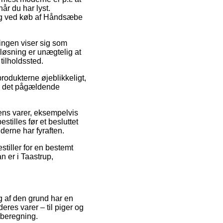
år du har lyst.
ning ved køb af Håndsæbe
ningen viser sig som
løsning er unægtelig at
tilholdssted.
rodukterne øjeblikkeligt,
ed det pågældende
ens varer, eksempelvis
tilles før et besluttet
derne har fyraften.
stiller for en bestemt
n er i Taastrup,
g af den grund har en
eres varer – til piger og
 beregning.