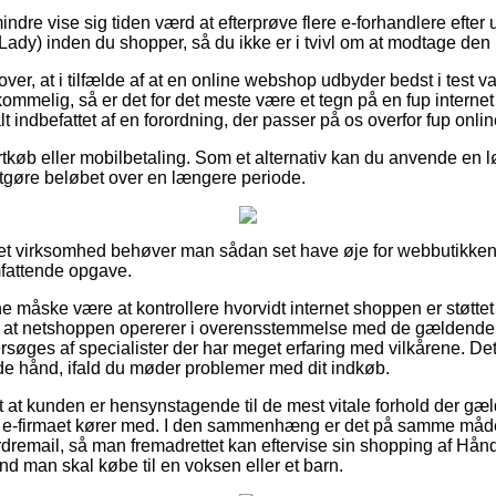
indre vise sig tiden værd at efterprøve flere e-forhandlere eft
 Lady) inden du shopper, så du ikke er i tvivl om at modtage den 
ver, at i tilfælde af at en online webshop udbyder bedst i test va
kommelig, så er det for det meste være et tegn på en fup interne
 alt indbefattet af en forordning, der passer på os overfor fup onl
ortkøb eller mobilbetaling. Som et alternativ kan du anvende en l
tgøre beløbet over en længere periode.
rnet virksomhed behøver man sådan set have øje for webbutikkens 
attende opgave.
måske være at kontrollere hvorvidt internet shoppen er støttet 
or at netshoppen opererer i overensstemmelse med de gældende 
søges af specialister der har meget erfaring med vilkårene. De
de hånd, ifald du møder problemer med dit indkøb.
gt at kunden er hensynstagende til de mest vitale forhold der gæl
t e-firmaet kører med. I den sammenhæng er det på samme måde
dremail, så man fremadrettet kan eftervise sin shopping af Hå
end man skal købe til en voksen eller et barn.