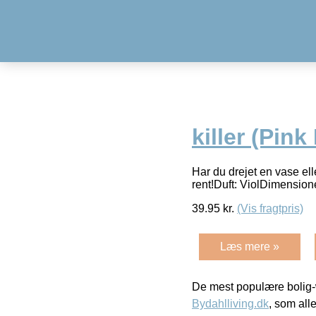
killer (Pink
Har du drejet en vase el
rent!Duft: ViolDimension
39.95
kr.
(Vis fragtpris)
Læs mere »
De mest populære bolig-
Bydahlliving.dk
, som alle