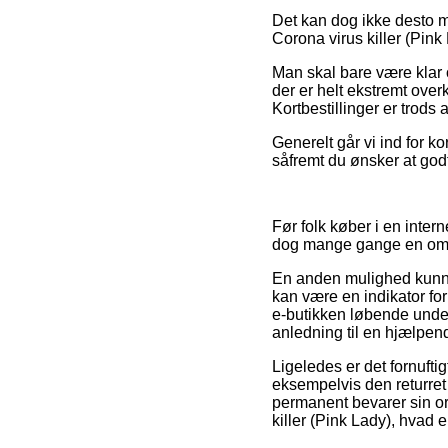
Det kan dog ikke desto m
Corona virus killer (Pink
Man skal bare være klar o
der er helt ekstremt over
Kortbestillinger er trods
Generelt går vi ind for k
såfremt du ønsker at god
Før folk køber i en inte
dog mange gange en omf
En anden mulighed kunne 
kan være en indikator f
e-butikken løbende under
anledning til en hjælpen
Ligeledes er det fornufti
eksempelvis den returre
permanent bevarer sin or
killer (Pink Lady), hvad 