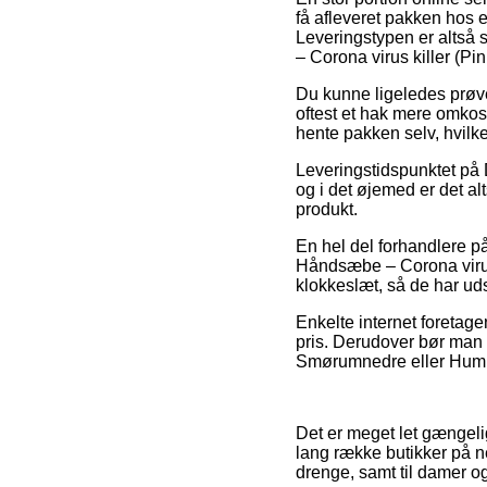
få afleveret pakken hos e
Leveringstypen er altså 
– Corona virus killer (Pi
Du kunne ligeledes prøve 
oftest et hak mere omkos
hente pakken selv, hvilke
Leveringstidspunktet på 
og i det øjemed er det a
produkt.
En hel del forhandlere p
Håndsæbe – Corona virus k
klokkeslæt, så de har uds
Enkelte internet foretage
pris. Derudover bør man o
Smørumnedre eller Humlebæ
Det er meget let gængeli
lang række butikker på ne
drenge, samt til damer o