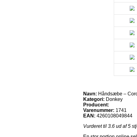
Navn:
Håndsæbe – Corona
Kategori:
Donkey
Producent:
Varenummer:
1741
EAN:
4260108049844
Vurderet til
3.6
ud af 5 st
En stor portion online se