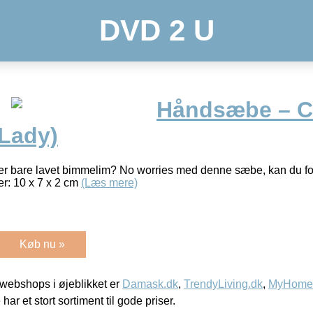
DVD 2 U
Håndsæbe – C
 Lady)
ler bare lavet bimmelim? No worries med denne sæbe, kan du fo
er: 10 x 7 x 2 cm
(Læs mere)
Køb nu »
webshops i øjeblikket er
Damask.dk
,
TrendyLiving.dk
,
MyHomeM
 har et stort sortiment til gode priser.