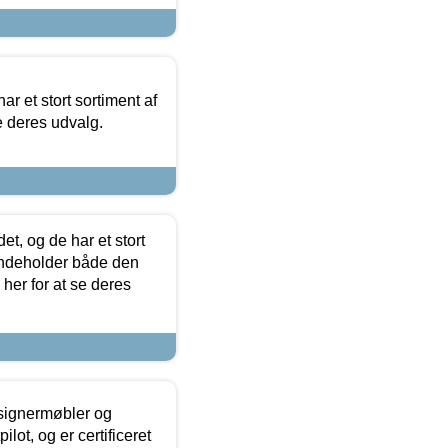
ar et stort sortiment af
e deres udvalg.
t, og de har et stort
 indeholder både den
 her for at se deres
esignermøbler og
lot, og er certificeret