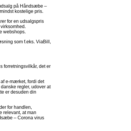
er udsalg på Håndsæbe –
mindst kostelige pris.
rer for en udsalgspris
t virksomhed.
ine webshops.
øsning som f.eks. ViaBill,
forretningsvilkår, det er
af e-mærket, fordi det
danske regler, udover at
tte er desuden din
der for handlen,
 relevant, at man
ndsæbe – Corona virus