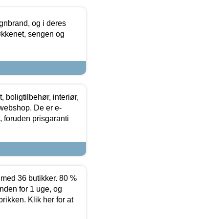
nbrand, og i deres
køkkenet, sengen og
boligtilbehør, interiør,
 webshop. De er e-
 foruden prisgaranti
ed 36 butikker. 80 %
nden for 1 uge, og
ikken. Klik her for at