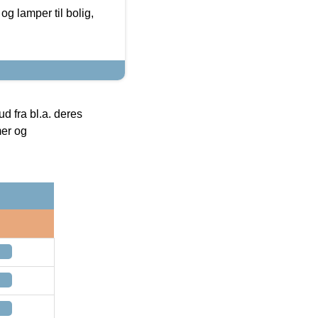
g lamper til bolig,
 fra bl.a. deres
mer og