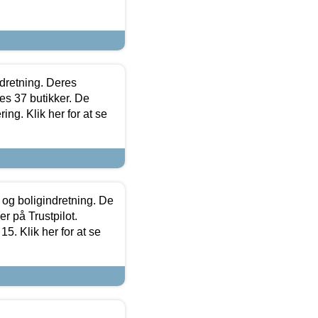
ndretning. Deres
s 37 butikker. De
ing. Klik her for at se
 og boligindretning. De
r på Trustpilot.
5. Klik her for at se