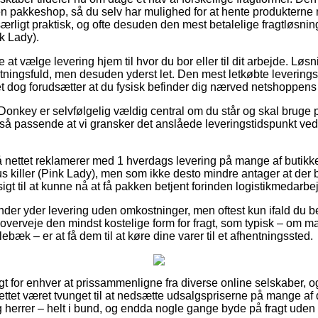
n pakkeshop, så du selv har mulighed for at hente produkterne n
særligt praktisk, og ofte desuden den mest betalelige fragtløs
nk Lady).
at vælge levering hjem til hvor du bor eller til dit arbejde. Løs
tningsfuld, men desuden yderst let. Den mest letkøbte leverings
t dog forudsætter at du fysisk befinder dig nærved netshoppens 
Donkey er selvfølgelig vældig central om du står og skal bruge p
ltså passende at vi gransker det anslåede leveringstidspunkt v
å nettet reklamerer med 1 hverdags levering på mange af butikk
iller (Pink Lady), men som ikke desto mindre antager at der bes
igt til at kunne nå at få pakken betjent forinden logistikmedarbej
nder yder levering uden omkostninger, men oftest kun ifald du be
verveje den mindst kostelige form for fragt, som typisk – om ma
k – er at få dem til at køre dine varer til et afhentningssted.
gt for enhver at prissammenligne fra diverse online selskaber, o
ttet været tvunget til at nedsætte udsalgspriserne på mange af d
g herrer – helt i bund, og endda nogle gange byde på fragt uden