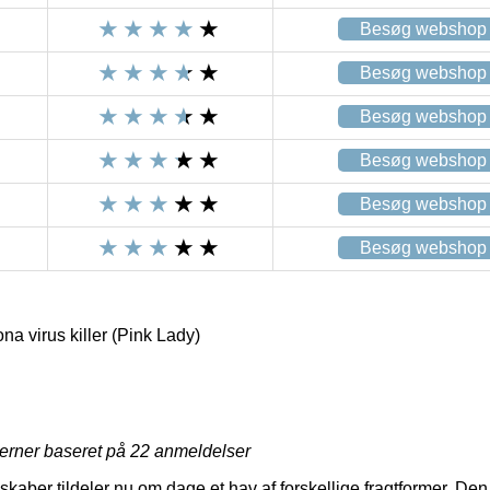
Besøg webshop
Besøg webshop
Besøg webshop
Besøg webshop
Besøg webshop
Besøg webshop
 virus killer (Pink Lady)
jerner baseret på
22
anmeldelser
lskaber tildeler nu om dage et hav af forskellige fragtformer. Den