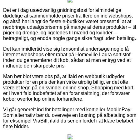
Det er i dag usædvanlig gnidningsløst for almindelige
dødelige at sammenholde priser fra flere online webshops,
og altså har langt de fleste e-butikker været presset til at at
nedbringe udsalgspriserne på mange af deres produkter – til
piger og drenge, og ligeledes til mænd og kvinder –
betragteligt, og endda nogle gange sikre fragt uden betaling.
Det kan imidlertid vise sig lønsomt at undersøge nogle få
internet webshops efter rabat på Homeville Laura sort stof
inden du gennemfører dit køb, sådan at man er tryg ved at
indhente den skarpeste pris.
Man bør blot være obs på, at ifald en webbutik udbyder
produkter for en pris der kan virke utrolig billig, er det ofte
være et tegn på en svindel online shop. Shopping med kort
er i hvert fald indbefattet af en foranstaltning, der forsvarer
køber overfor fup online forhandlere.
Vi går generelt ind for betalinger med kort eller MobilePay.
Som alternativ bør du overveje en løsning på afbetaling som
for eksempel ViaBill, ifald du ser en fordel i at klare beløbet i
flere bidder.