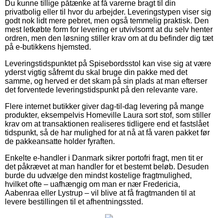
Du kunne tillige påtænke at få varerne bragt til din
privatbolig eller til hvor du arbejder. Leveringstypen viser sig
godt nok lidt mere pebret, men også temmelig praktisk. Den
mest letkøbte form for levering er utvivlsomt at du selv henter
ordren, men den løsning stiller krav om at du befinder dig tæt
på e-butikkens hjemsted.
Leveringstidspunktet på Spisebordsstol kan vise sig at være
yderst vigtig såfremt du skal bruge din pakke med det
samme, og herved er det skam på sin plads at man efterser
det forventede leveringstidspunkt på den relevante vare.
Flere internet butikker giver dag-til-dag levering på mange
produkter, eksempelvis Homeville Laura sort stof, som stiller
krav om at transaktionen realiseres tidligere end et fastslået
tidspunkt, så de har mulighed for at nå at få varen pakket før
de pakkeansatte holder fyraften.
Enkelte e-handler i Danmark sikrer portofri fragt, men tit er
det påkrævet at man handler for et bestemt beløb. Desuden
burde du udvælge den mindst kostelige fragtmulighed,
hvilket ofte – uafhængig om man er nær Fredericia,
Aabenraa eller Lystrup – vil blive at få fragtmanden til at
levere bestillingen til et afhentningssted.