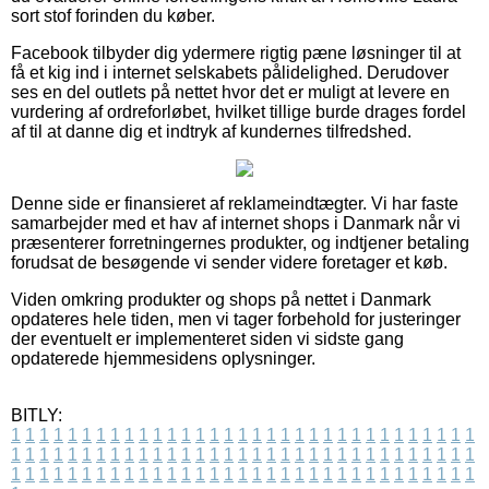
sort stof forinden du køber.
Facebook tilbyder dig ydermere rigtig pæne løsninger til at
få et kig ind i internet selskabets pålidelighed. Derudover
ses en del outlets på nettet hvor det er muligt at levere en
vurdering af ordreforløbet, hvilket tillige burde drages fordel
af til at danne dig et indtryk af kundernes tilfredshed.
Denne side er finansieret af reklameindtægter. Vi har faste
samarbejder med et hav af internet shops i Danmark når vi
præsenterer forretningernes produkter, og indtjener betaling
forudsat de besøgende vi sender videre foretager et køb.
Viden omkring produkter og shops på nettet i Danmark
opdateres hele tiden, men vi tager forbehold for justeringer
der eventuelt er implementeret siden vi sidste gang
opdaterede hjemmesidens oplysninger.
BITLY:
1
1
1
1
1
1
1
1
1
1
1
1
1
1
1
1
1
1
1
1
1
1
1
1
1
1
1
1
1
1
1
1
1
1
1
1
1
1
1
1
1
1
1
1
1
1
1
1
1
1
1
1
1
1
1
1
1
1
1
1
1
1
1
1
1
1
1
1
1
1
1
1
1
1
1
1
1
1
1
1
1
1
1
1
1
1
1
1
1
1
1
1
1
1
1
1
1
1
1