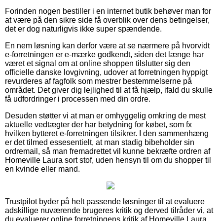
Forinden nogen bestiller i en internet butik behøver man for
at være på den sikre side få overblik over dens betingelser,
det er dog naturligvis ikke super spændende.
En nem løsning kan derfor være at se nærmere på hvorvidt
e-forretningen er e-mærke godkendt, siden det længe har
været et signal om at online shoppen tilslutter sig den
officielle danske lovgivning, udover at forretningen hyppigt
revurderes af fagfolk som mestrer bestemmelserne på
området. Det giver dig lejlighed til at få hjælp, ifald du skulle
få udfordringer i processen med din ordre.
Desuden støtter vi at man er omhyggelig omkring de mest
aktuelle vedtægter der har betydning for købet, som fx
hvilken bytteret e-forretningen tilsikrer. I den sammenhæng
er det tilmed essesentielt, at man stadig bibeholder sin
ordremail, så man fremadrettet vil kunne bekræfte ordren af
Homeville Laura sort stof, uden hensyn til om du shopper til
en kvinde eller mand.
Trustpilot byder på helt passende løsninger til at evaluere
adskillige nuværende brugeres kritik og derved tilråder vi, at
du evaluerer online forretningens kritik af Homeville Laura