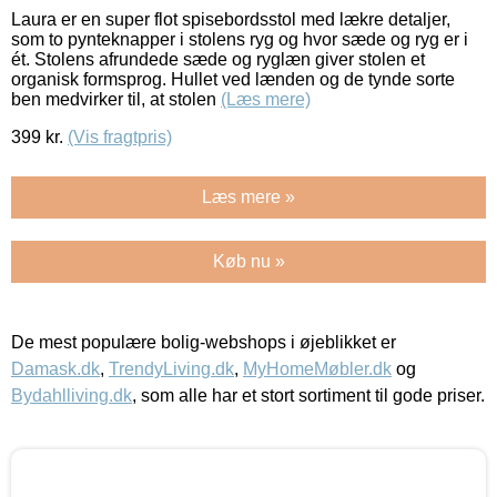
Laura er en super flot spisebordsstol med lækre detaljer,
som to pynteknapper i stolens ryg og hvor sæde og ryg er i
ét. Stolens afrundede sæde og ryglæn giver stolen et
organisk formsprog. Hullet ved lænden og de tynde sorte
ben medvirker til, at stolen
(Læs mere)
399
kr.
(Vis fragtpris)
Læs mere »
Køb nu »
De mest populære bolig-webshops i øjeblikket er
Damask.dk
,
TrendyLiving.dk
,
MyHomeMøbler.dk
og
Bydahlliving.dk
, som alle har et stort sortiment til gode priser.