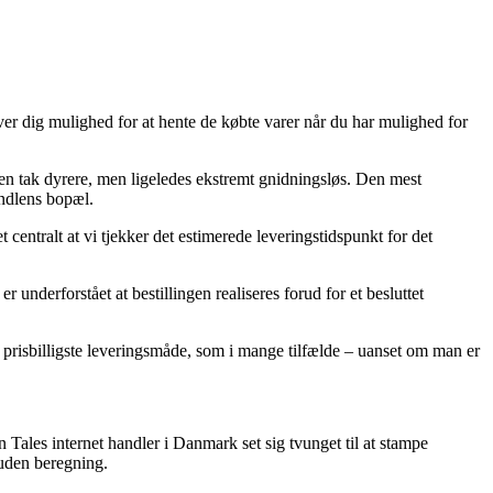
ver dig mulighed for at hente de købte varer når du har mulighed for
 en tak dyrere, men ligeledes ekstremt gnidningsløs. Den mest
andlens bopæl.
entralt at vi tjekker det estimerede leveringstidspunkt for det
nderforstået at bestillingen realiseres forud for et besluttet
en prisbilligste leveringsmåde, som i mange tilfælde – uanset om man er
n Tales internet handler i Danmark set sig tvunget til at stampe
 uden beregning.