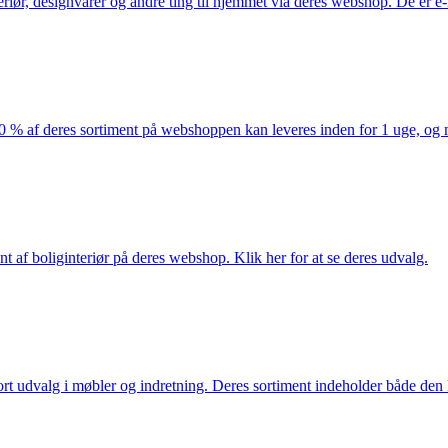
eriør, designvarer og andre ting til hjemmet via deres webshop. De er 
af deres sortiment på webshoppen kan leveres inden for 1 uge, og ma
nt af boliginteriør på deres webshop. Klik her for at se deres udvalg.
rt udvalg i møbler og indretning. Deres sortiment indeholder både den k