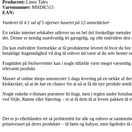
Producent:
Linen Tales
Varenummer:
MHDK515
EAN:
Vurderet til
4.1
ud af 5 stjerner baseret på
12
anmeldelser
En række internet selskaber udlover nu en hel del forskellige metoder
det. Denne er nemlig usædvanlig let gængelig, og ofte endvidere den m
Du kan endvidere foretrække at få produkterne leveret til hvor du bor
betalelige fragtmulighed vil dog til enhver tid være at du selv henter o
Fragttiden på Stofservietter kan i nogle tilfælde være meget væsentlig
relevante produkt.
Masser af online shops annoncerer 1 dags levering på en række af deres
klokkeslæt, så at de har en chance for at nå at få dit nye produkt sendt
Nogle enkelte e-firmaer præsterer fri fragt, men i reglen under foruds
ved Vejle, Rønne eller Støvring – er at få dem til at levere pakken til e
Det er jo efterhånden ret så problemfrit for alle og enhver at sammenhol
prisniveauet på deres produkter – til børn og babyer, men ligeledes ti