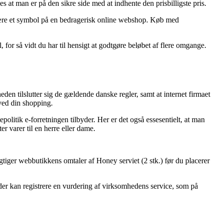
s at man er på den sikre side med at indhente den prisbilligste pris.
it være et symbol på en bedragerisk online webshop. Køb med
for så vidt du har til hensigt at godtgøre beløbet af flere omgange.
n tilslutter sig de gældende danske regler, samt at internet firmaet
 ved din shopping.
olitik e-forretningen tilbyder. Her er det også essesentielt, at man
r varer til en herre eller dame.
gtiger webbutikkens omtaler af Honey serviet (2 stk.) før du placerer
under kan registrere en vurdering af virksomhedens service, som på