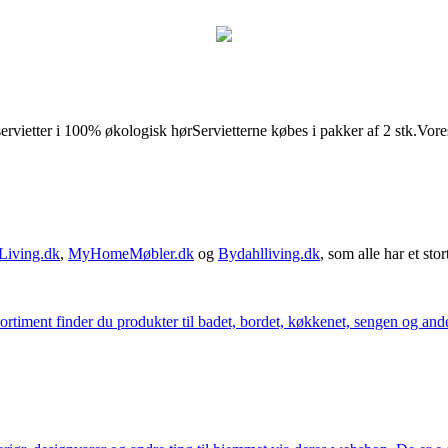
servietter i 100% økologisk hørServietterne købes i pakker af 2 stk.Vore
Living.dk
,
MyHomeMøbler.dk
og
Bydahlliving.dk
, som alle har et stor
iment finder du produkter til badet, bordet, køkkenet, sengen og andet 