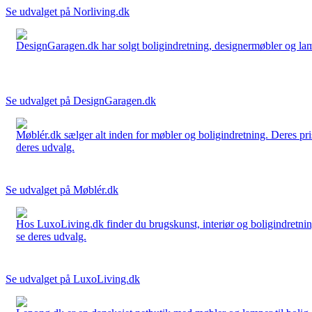
Se udvalget på Norliving.dk
DesignGaragen.dk har solgt boligindretning, designermøbler og lamper
Se udvalget på DesignGaragen.dk
Møblér.dk sælger alt inden for møbler og boligindretning. Deres pri
deres udvalg.
Se udvalget på Møblér.dk
Hos LuxoLiving.dk finder du brugskunst, interiør og boligindretning
se deres udvalg.
Se udvalget på LuxoLiving.dk