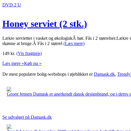
DVD 2 U
Honey serviet (2 stk.)
Lækre servietter i vasket og økologiskÂ hør. Fås i 2 størrelser.Lækre 
skønne at bruge.Â Fås i 2 størrel
(Læs mere)
149
kr.
(Vis fragtpris)
Læs mere »
Køb nu »
De mest populære bolig-webshops i øjeblikket er
Damask.dk
,
Trendy
Georg Jensen Damask er anerkendt dansk designbrand, og i deres sort
Se udvalget på Damask.dk