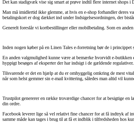
Det kan stadigvæk vise sig smart at prøve indtil flere internet shops i
Man må imidlertid ikke glemme, at hvis en e-shop forhandler deres vare
betalingskort er dog dækket ind under Indsigelsesordningen, der bistå
Generelt foreslår vi kortbestillinger eller mobilbetaling. Som en ande
Inden nogen køber på en Linen Tales e-forretning bør de i princippet 
En anden valgmulighed kunne være at bemærke hvorvidt e-butikken er go
hyppigt besøges af eksperter der har indsigt i de gældende regulativer.
Tilsvarende er det en hjælp at du er omhyggelig omkring de mest vitale
når som helst gemmer sin e-mail kvittering, således man altid vil kunne
Trustpilot genererer en række troværdige chancer for at besigtige en l
din ordre.
Facebook leverer lige så vel relativt fine chancer for at få indtryk af
samme måde kan tages i brug til at få et indblik i tilfredsheden hos ku