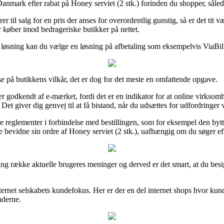
 Danmark efter rabat på Honey serviet (2 stk.) forinden du shopper, sålede
r til salg for en pris der anses for overordentlig gunstig, så er det t
r køber imod bedrageriske butikker på nettet.
n løsning kan du vælge en løsning på afbetaling som eksempelvis ViaBill, 
se på butikkens vilkår, det er dog for det meste en omfattende opgave.
dkendt af e-mærket, fordi det er en indikator for at online virksomhede
 Det giver dig genvej til at få bistand, når du udsættes for udfordringer
 reglementer i forbindelse med bestillingen, som for eksempel den byttep
 bevidne sin ordre af Honey serviet (2 stk.), uafhængig om du søger efte
ang række aktuelle brugeres meninger og derved er det smart, at du besi
 internet selskabets kundefokus. Her er der en del internet shops hvor k
nderne.