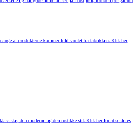
e-mærkede og har gode anmeldelser på Trustpilot, foruden prisgaranti
nge af produkterne kommer fuld samlet fra fabrikken. Klik her
lassiske, den moderne og den rustikke stil. Klik her for at se deres