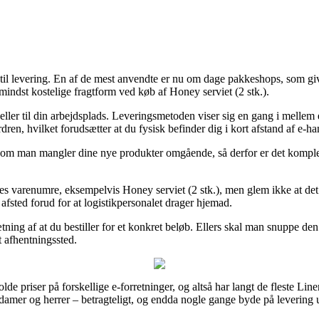
 til levering. En af de mest anvendte er nu om dage pakkeshops, som gi
indst kostelige fragtform ved køb af Honey serviet (2 stk.).
 eller til din arbejdsplads. Leveringsmetoden viser sig en gang i mellem
rdren, hvilket forudsætter at du fysisk befinder dig i kort afstand af e-h
 om man mangler dine nye produkter omgående, så derfor er det komplet c
 varenumre, eksempelvis Honey serviet (2 stk.), men glem ikke at det er u
 afsted forud for at logistikpersonalet drager hjemad.
ætning af at du bestiller for et konkret beløb. Ellers skal man snuppe d
t afhentningssted.
de priser på forskellige e-forretninger, og altså har langt de fleste Line
l damer og herrer – betragteligt, og endda nogle gange byde på levering