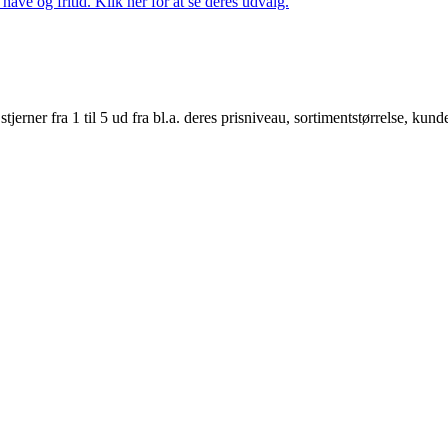
ave og fritid. Klik her for at se deres udvalg.
er fra 1 til 5 ud fra bl.a. deres prisniveau, sortimentstørrelse, kunde