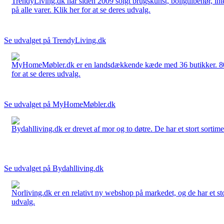
TrendyLiving.dk har siden 2009 solgt brugskunst, boligtilbehør, int
på alle varer. Klik her for at se deres udvalg.
Se udvalget på TrendyLiving.dk
MyHomeMøbler.dk er en landsdækkende kæde med 36 butikker. 80 % 
for at se deres udvalg.
Se udvalget på MyHomeMøbler.dk
Bydahlliving.dk er drevet af mor og to døtre. De har et stort sortime
Se udvalget på Bydahlliving.dk
Norliving.dk er en relativt ny webshop på markedet, og de har et sto
udvalg.