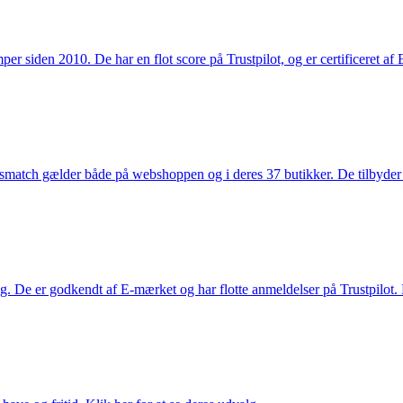
 siden 2010. De har en flot score på Trustpilot, og er certificeret af 
smatch gælder både på webshoppen og i deres 37 butikker. De tilbyder d
. De er godkendt af E-mærket og har flotte anmeldelser på Trustpilot. L