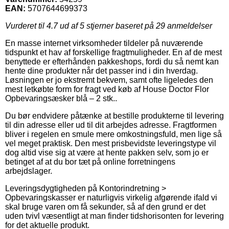
EAN:
5707644699373
Vurderet til
4.7
ud af 5 stjerner baseret på
29
anmeldelser
En masse internet virksomheder tildeler på nuværende
tidspunkt et hav af forskellige fragtmuligheder. En af de mest
benyttede er efterhånden pakkeshops, fordi du så nemt kan
hente dine produkter når det passer ind i din hverdag.
Løsningen er jo ekstremt bekvem, samt ofte ligeledes den
mest letkøbte form for fragt ved køb af House Doctor Flor
Opbevaringsæsker blå – 2 stk..
Du bør endvidere påtænke at bestille produkterne til levering
til din adresse eller ud til dit arbejdes adresse. Fragtformen
bliver i regelen en smule mere omkostningsfuld, men lige så
vel meget praktisk. Den mest prisbevidste leveringstype vil
dog altid vise sig at være at hente pakken selv, som jo er
betinget af at du bor tæt på online forretningens
arbejdslager.
Leveringsdygtigheden på Kontorindretning >
Opbevaringskasser er naturligvis virkelig afgørende ifald vi
skal bruge varen om få sekunder, så af den grund er det
uden tvivl væsentligt at man finder tidshorisonten for levering
for det aktuelle produkt.