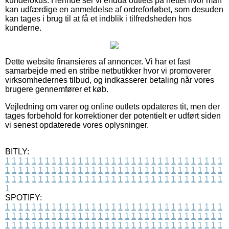
kundefokus. Herinde ser vi endda outlets på nettet hvor man
kan udfærdige en anmeldelse af ordreforløbet, som desuden
kan tages i brug til at få et indblik i tilfredsheden hos
kunderne.
Dette website finansieres af annoncer. Vi har et fast
samarbejde med en stribe netbutikker hvor vi promoverer
virksomhedernes tilbud, og indkasserer betaling når vores
brugere gennemfører et køb.
Vejledning om varer og online outlets opdateres tit, men der
tages forbehold for korrektioner der potentielt er udført siden
vi senest opdaterede vores oplysninger.
BITLY:
1
1
1
1
1
1
1
1
1
1
1
1
1
1
1
1
1
1
1
1
1
1
1
1
1
1
1
1
1
1
1
1
1
1
1
1
1
1
1
1
1
1
1
1
1
1
1
1
1
1
1
1
1
1
1
1
1
1
1
1
1
1
1
1
1
1
1
1
1
1
1
1
1
1
1
1
1
1
1
1
1
1
1
1
1
1
1
1
1
1
1
1
1
1
1
1
1
1
1
1
SPOTIFY:
1
1
1
1
1
1
1
1
1
1
1
1
1
1
1
1
1
1
1
1
1
1
1
1
1
1
1
1
1
1
1
1
1
1
1
1
1
1
1
1
1
1
1
1
1
1
1
1
1
1
1
1
1
1
1
1
1
1
1
1
1
1
1
1
1
1
1
1
1
1
1
1
1
1
1
1
1
1
1
1
1
1
1
1
1
1
1
1
1
1
1
1
1
1
1
1
1
1
1