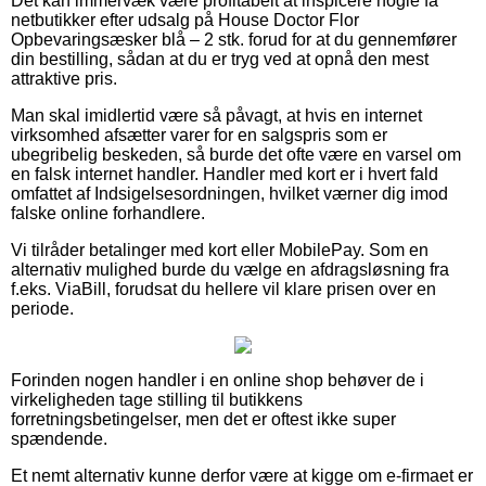
Det kan immervæk være profitabelt at inspicere nogle få
netbutikker efter udsalg på House Doctor Flor
Opbevaringsæsker blå – 2 stk. forud for at du gennemfører
din bestilling, sådan at du er tryg ved at opnå den mest
attraktive pris.
Man skal imidlertid være så påvagt, at hvis en internet
virksomhed afsætter varer for en salgspris som er
ubegribelig beskeden, så burde det ofte være en varsel om
en falsk internet handler. Handler med kort er i hvert fald
omfattet af Indsigelsesordningen, hvilket værner dig imod
falske online forhandlere.
Vi tilråder betalinger med kort eller MobilePay. Som en
alternativ mulighed burde du vælge en afdragsløsning fra
f.eks. ViaBill, forudsat du hellere vil klare prisen over en
periode.
Forinden nogen handler i en online shop behøver de i
virkeligheden tage stilling til butikkens
forretningsbetingelser, men det er oftest ikke super
spændende.
Et nemt alternativ kunne derfor være at kigge om e-firmaet er