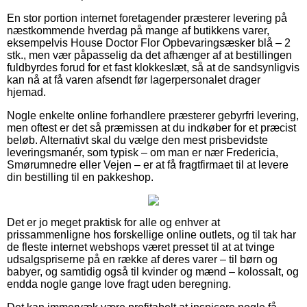
En stor portion internet foretagender præsterer levering på
næstkommende hverdag på mange af butikkens varer,
eksempelvis House Doctor Flor Opbevaringsæsker blå – 2
stk., men vær påpasselig da det afhænger af at bestillingen
fuldbyrdes forud for et fast klokkeslæt, så at de sandsynligvis
kan nå at få varen afsendt før lagerpersonalet drager
hjemad.
Nogle enkelte online forhandlere præsterer gebyrfri levering,
men oftest er det så præmissen at du indkøber for et præcist
beløb. Alternativt skal du vælge den mest prisbevidste
leveringsmanér, som typisk – om man er nær Fredericia,
Smørumnedre eller Vejen – er at få fragtfirmaet til at levere
din bestilling til en pakkeshop.
Det er jo meget praktisk for alle og enhver at
prissammenligne hos forskellige online outlets, og til tak har
de fleste internet webshops været presset til at at tvinge
udsalgspriserne på en række af deres varer – til børn og
babyer, og samtidig også til kvinder og mænd – kolossalt, og
endda nogle gange love fragt uden beregning.