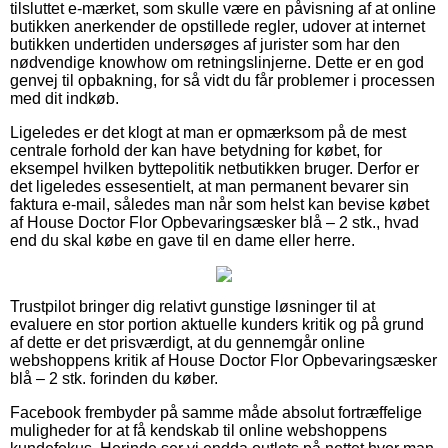
tilsluttet e-mærket, som skulle være en påvisning af at online
butikken anerkender de opstillede regler, udover at internet
butikken undertiden undersøges af jurister som har den
nødvendige knowhow om retningslinjerne. Dette er en god
genvej til opbakning, for så vidt du får problemer i processen
med dit indkøb.
Ligeledes er det klogt at man er opmærksom på de mest
centrale forhold der kan have betydning for købet, for
eksempel hvilken byttepolitik netbutikken bruger. Derfor er
det ligeledes essesentielt, at man permanent bevarer sin
faktura e-mail, således man når som helst kan bevise købet
af House Doctor Flor Opbevaringsæsker blå – 2 stk., hvad
end du skal købe en gave til en dame eller herre.
Trustpilot bringer dig relativt gunstige løsninger til at
evaluere en stor portion aktuelle kunders kritik og på grund
af dette er det prisværdigt, at du gennemgår online
webshoppens kritik af House Doctor Flor Opbevaringsæsker
blå – 2 stk. forinden du køber.
Facebook frembyder på samme måde absolut fortræffelige
muligheder for at få kendskab til online webshoppens