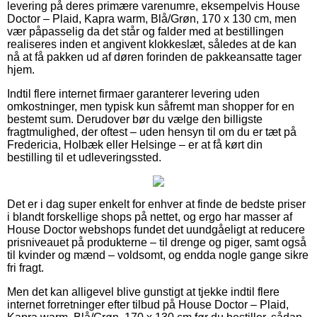
levering på deres primære varenumre, eksempelvis House
Doctor – Plaid, Kapra warm, Blå/Grøn, 170 x 130 cm, men
vær påpasselig da det står og falder med at bestillingen
realiseres inden et angivent klokkeslæt, således at de kan
nå at få pakken ud af døren forinden de pakkeansatte tager
hjem.
Indtil flere internet firmaer garanterer levering uden
omkostninger, men typisk kun såfremt man shopper for en
bestemt sum. Derudover bør du vælge den billigste
fragtmulighed, der oftest – uden hensyn til om du er tæt på
Fredericia, Holbæk eller Helsinge – er at få kørt din
bestilling til et udleveringssted.
Det er i dag super enkelt for enhver at finde de bedste priser
i blandt forskellige shops på nettet, og ergo har masser af
House Doctor webshops fundet det uundgåeligt at reducere
prisniveauet på produkterne – til drenge og piger, samt også
til kvinder og mænd – voldsomt, og endda nogle gange sikre
fri fragt.
Men det kan alligevel blive gunstigt at tjekke indtil flere
internet forretninger efter tilbud på House Doctor – Plaid,