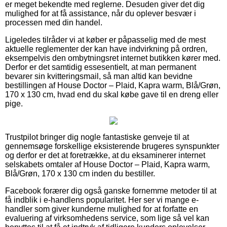
er meget bekendte med reglerne. Desuden giver det dig
mulighed for at få assistance, når du oplever besvær i
processen med din handel.
Ligeledes tilråder vi at køber er påpasselig med de mest
aktuelle reglementer der kan have indvirkning på ordren,
eksempelvis den ombytningsret internet butikken kører med.
Derfor er det samtidig essesentielt, at man permanent
bevarer sin kvitteringsmail, så man altid kan bevidne
bestillingen af House Doctor – Plaid, Kapra warm, Blå/Grøn,
170 x 130 cm, hvad end du skal købe gave til en dreng eller
pige.
Trustpilot bringer dig nogle fantastiske genveje til at
gennemsøge forskellige eksisterende brugeres synspunkter
og derfor er det at foretrække, at du eksaminerer internet
selskabets omtaler af House Doctor – Plaid, Kapra warm,
Blå/Grøn, 170 x 130 cm inden du bestiller.
Facebook forærer dig også ganske fornemme metoder til at
få indblik i e-handlens popularitet. Her ser vi mange e-
handler som giver kunderne mulighed for at forfatte en
evaluering af virksomhedens service, som lige så vel kan