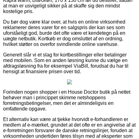
Kapra warm, Blå/Grøn, 170 x 130 cm før du bestiller, sådan
at man er usvigeligt sikker på at skaffe sig den mindst
kostelige pris.
Du bør dog være klar over, at hvis en online virksomhed
reklamerer deres varer for en salgspris der kan ses som
uforståeligt god, burde det ofte være et kendetegn på en
uægte netbutik. Kortkøb er dog omsluttet af en ordning,
hvilket støtter os overfor svindlende online varehuse.
Generelt slår vi et slag for kortbestillinger eller betalinger
med mobilen. Som en anden løsning kunne du vælge en
afdragsløsning fra for eksempel ViaBill, forudsat du har til
hensigt at finansiere prisen over tid.
Forinden nogen shopper i en House Doctor butik på nettet
behøver man i princippet skimme netshoppens
forretningsbetingelser, men det er almindeligvis en
omfattende opgave.
Et alternativ kan være at tjekke hvorvidt e-forhandleren er
medlem af e-mærket, grundet at det ofte er en angivelse af at
e-forretningen forsvarer de danske retningslinjer, foruden at
virksomheden undertiden føres tilsyn med af eksperter som