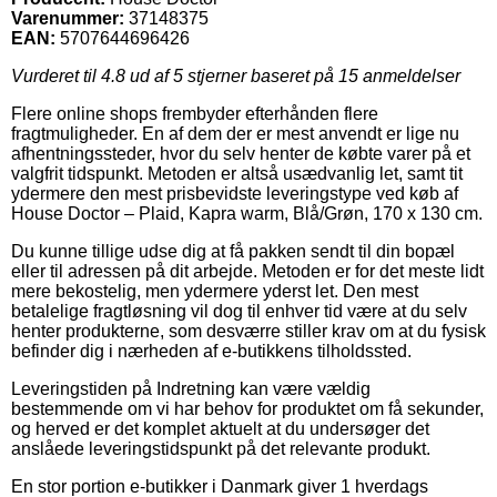
Varenummer:
37148375
EAN:
5707644696426
Vurderet til
4.8
ud af 5 stjerner baseret på
15
anmeldelser
Flere online shops frembyder efterhånden flere
fragtmuligheder. En af dem der er mest anvendt er lige nu
afhentningssteder, hvor du selv henter de købte varer på et
valgfrit tidspunkt. Metoden er altså usædvanlig let, samt tit
ydermere den mest prisbevidste leveringstype ved køb af
House Doctor – Plaid, Kapra warm, Blå/Grøn, 170 x 130 cm.
Du kunne tillige udse dig at få pakken sendt til din bopæl
eller til adressen på dit arbejde. Metoden er for det meste lidt
mere bekostelig, men ydermere yderst let. Den mest
betalelige fragtløsning vil dog til enhver tid være at du selv
henter produkterne, som desværre stiller krav om at du fysisk
befinder dig i nærheden af e-butikkens tilholdssted.
Leveringstiden på Indretning kan være vældig
bestemmende om vi har behov for produktet om få sekunder,
og herved er det komplet aktuelt at du undersøger det
anslåede leveringstidspunkt på det relevante produkt.
En stor portion e-butikker i Danmark giver 1 hverdags