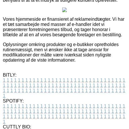
benyttes til at få et indtryk af tidligere kunders oplevelser.
Vores hjemmeside er finansieret af reklameindtægter. Vi har
et tæt samarbejde med masser af e-handler idet vi
præsenterer forretningernes tilbud, og tager honorar i
tilfælde af at en af vores besøgende foretager en bestilling.
Oplysninger omkring produkter og e-butikker opretholdes
rutinemæssigt, men vi ønsker ikke at tage ansvar for
modifikationer der måtte være iværksat siden nyligste
opdatering af de viste informationer.
BITLY:
1
1
1
1
1
1
1
1
1
1
1
1
1
1
1
1
1
1
1
1
1
1
1
1
1
1
1
1
1
1
1
1
1
1
1
1
1
1
1
1
1
1
1
1
1
1
1
1
1
1
1
1
1
1
1
1
1
1
1
1
1
1
1
1
1
1
1
1
1
1
1
1
1
1
1
1
1
1
1
1
1
1
1
1
1
1
1
1
1
1
1
1
1
1
1
1
1
1
1
1
SPOTIFY:
1
1
1
1
1
1
1
1
1
1
1
1
1
1
1
1
1
1
1
1
1
1
1
1
1
1
1
1
1
1
1
1
1
1
1
1
1
1
1
1
1
1
1
1
1
1
1
1
1
1
1
1
1
1
1
1
1
1
1
1
1
1
1
1
1
1
1
1
1
1
1
1
1
1
1
1
1
1
1
1
1
1
1
1
1
1
1
1
1
1
1
1
1
1
1
1
1
1
1
1
CUTTLY BIO: