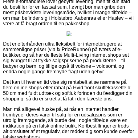
Flere e-forhandlere lover gebyrfri levering, men tit kun ifald
du bestiller for en fastsat sum. I øvrigt bør man gribe den
mest prisbevidste leveringsmåde, hvilket i mange tilfælde –
om man befinder sig i Holstebro, Aabenraa eller Haslev – vil
være at få bragt ordren til en pakkeshop.
Det er efterhånden ultra fleksibelt for internetbrugere at
sammenligne priser (via fx PriceRunner) på tværs af e-
butikker, og så har de fleste Multi-Living internet shops set
sig tvunget til at trykke salgspriserne på produkterne – til
babyer og børn, og tillige også til voksne – voldsomt, og
endda nogle gange frembyde fragt uden gebyr.
Det kan til hver en tid vise sig rentabelt at se nærmere på
flere online shops efter rabat på Hvid front skuffekassette b:
50 cm med fuldt udtræk og softluk forinden du færdiggør din
shopping, så du er sikret at få fat i den laveste pris.
Man må alligevel huske på, at når en internet handler
frembyder deres varer til salg for en udsalgspris som er
utrolig fremragende, så burde det i nogle tilfælde være en
indikation på en falsk online butik. Kortbestillinger er trods
alt omsluttet af et regulativ, der redder dig som kunde overfor
falske webshops.