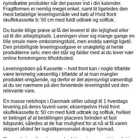
nyindkøbte produkter når det passer ind i din kalender.
Fragtformen er nemlig meget enkel, samt tit ligeledes den
mest betalelige leveringsmåde ved køb af Hvid front
skuffekassette b: 50 cm med fuldt udtræk og softluk.
Du burde tillige prøve at få det leveret til din lejlighed eller
ud til din arbejdsplads. Løsningen viser sig mange gange en
lille smule mere omkostningsfuld, men endda særligt ligetil.
Den prisbilligste leveringsudgave er unægtelig at hente
produkterne selv, men det står og falder med at du lever nær
online forretningens tilholdssted.
Leveringstiden på Kassette – hvid front kan i nogle tilfælde
være temmelig væsentlig i tilfælde af at man mangler
produktet omgående, og derfor er det øjensynligt væsentligt
at du ser nærmere på den forventede leveringstid ved den
relevante vare.
En masse netshops i Danmark stiller udsigt til 1 hverdags
levering på deres favorit varer, eksempelvis Hvid front
skuffekassette b: 50 cm med fuldt udtræk og softluk, hvilket
er betinget af at bestillingen placeres forinden et fast
tidspunkt, således at de har mulighed for at nå at få varen
skippet afsted før logistikpersonalet drager hjemad.