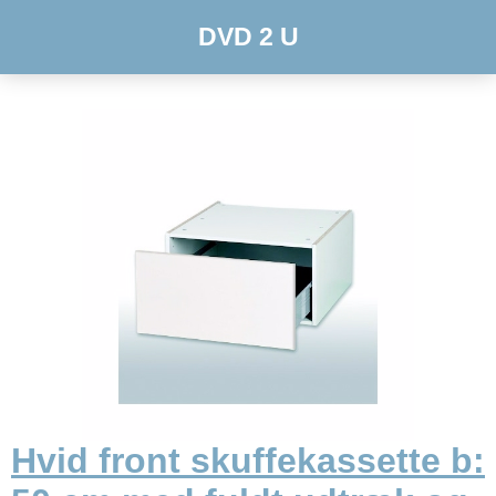
DVD 2 U
Hvid front skuffekassette b: