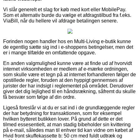
Vi slår generelt et slag for køb med kort eller MobilePay.
Som et alternativ burde du vælge et afdragstilbud fra f.eks.
ViaBill, når du hellere vil afdrage betalingen senere.
Forinden nogen handler hos en Multi-Living e-butik kunne
de egentlig sætte sig ind i e-shoppens betingelser, men det
er i mange tilfælde en omfattende opgave.
En anden valgmulighed kunne være at finde ud af hvorvidt
internet virksomheden er medlem af e-mærke ordningen,
som skulle være et tegn på at internet forhandleren følger de
opstillede regler, foruden at den hyppigt gennemses af
jurister der har indsigt i reglementet på området. Derudover
giver det dig lejlighed til en håndsrækning, såfremt du skulle
få besvær som følge af din ordre.
Ligeså foreslår vi at du er sat ind i de grundlæggende regler
der har betydning for transaktionen, som for eksempel
hvilken bytteret butikken lover. På grund af dette er det
tilmed essesentielt, at man stadig bibeholder sin kvittering
på e-mail, således man til enhver tid kan vidne om købet af
Hvid front skuffekassette b: 50 cm med fuldt udtræk og