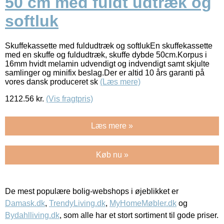
50 cm med fuldt udtræk og
softluk
Skuffekassette med fuldudtræk og softlukEn skuffekassette
med en skuffe og fuldudtræk, skuffe dybde 50cm.Korpus i
16mm hvidt melamin udvendigt og indvendigt samt skjulte
samlinger og minifix beslag.Der er altid 10 års garanti på
vores dansk produceret sk
(Læs mere)
1212.56
kr.
(Vis fragtpris)
Læs mere »
Køb nu »
De mest populære bolig-webshops i øjeblikket er
Damask.dk
,
TrendyLiving.dk
,
MyHomeMøbler.dk
og
Bydahlliving.dk
, som alle har et stort sortiment til gode priser.