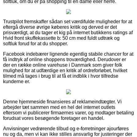
softluk, om du er på shopping til en dame eller herre.
Trustpilot fremskaffer sådan set værdifulde muligheder for at
eftergå diverse øvrige køberes kritik og derved er det
prisværdigt, at du tager et kig på internet butikkens ratings af
Hvid front skuffekassette b: 50 cm med fuldt udtræk og
softluk forud for at du shopper.
Facebook indebærer lignende egentlig stabile chancer for at
få indtryk af online shoppens troværdighed. Derudover er
der en række online varehuse i Danmark som giver folk
mulighed for at udfærdige en kritik af ordreforløbet, hvilket
tilmed må tages i brug til at få et indblik i hvor tilfredse
kunderne er.
Denne hjemmeside finansieres af reklameindtægter. Vi
arbejder tæt sammen med en hel del internet outlets
eftersom vi publicerer firmaernes varer, og modtager betaling
forudsat vores besøgende foretager en handel.
Anvisninger vedrørende tilbud og e-forretninger ajourføres
nu og da, men vi kan ikke stilles ansvarlig for justeringer der