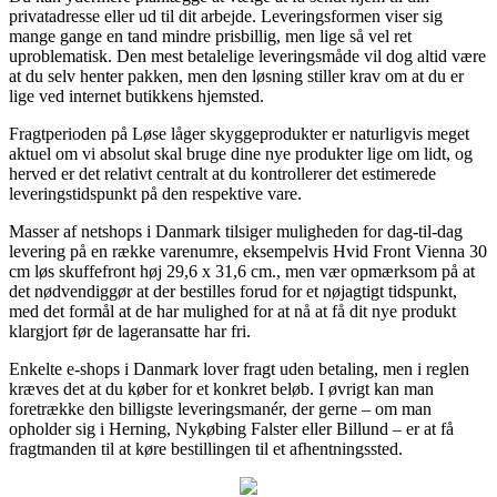
privatadresse eller ud til dit arbejde. Leveringsformen viser sig
mange gange en tand mindre prisbillig, men lige så vel ret
uproblematisk. Den mest betalelige leveringsmåde vil dog altid være
at du selv henter pakken, men den løsning stiller krav om at du er
lige ved internet butikkens hjemsted.
Fragtperioden på Løse låger skyggeprodukter er naturligvis meget
aktuel om vi absolut skal bruge dine nye produkter lige om lidt, og
herved er det relativt centralt at du kontrollerer det estimerede
leveringstidspunkt på den respektive vare.
Masser af netshops i Danmark tilsiger muligheden for dag-til-dag
levering på en række varenumre, eksempelvis Hvid Front Vienna 30
cm løs skuffefront høj 29,6 x 31,6 cm., men vær opmærksom på at
det nødvendiggør at der bestilles forud for et nøjagtigt tidspunkt,
med det formål at de har mulighed for at nå at få dit nye produkt
klargjort før de lageransatte har fri.
Enkelte e-shops i Danmark lover fragt uden betaling, men i reglen
kræves det at du køber for et konkret beløb. I øvrigt kan man
foretrække den billigste leveringsmanér, der gerne – om man
opholder sig i Herning, Nykøbing Falster eller Billund – er at få
fragtmanden til at køre bestillingen til et afhentningssted.