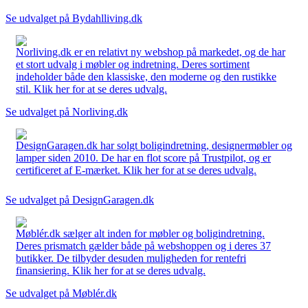
Se udvalget på Bydahlliving.dk
Norliving.dk er en relativt ny webshop på markedet, og de har
et stort udvalg i møbler og indretning. Deres sortiment
indeholder både den klassiske, den moderne og den rustikke
stil. Klik her for at se deres udvalg.
Se udvalget på Norliving.dk
DesignGaragen.dk har solgt boligindretning, designermøbler og
lamper siden 2010. De har en flot score på Trustpilot, og er
certificeret af E-mærket. Klik her for at se deres udvalg.
Se udvalget på DesignGaragen.dk
Møblér.dk sælger alt inden for møbler og boligindretning.
Deres prismatch gælder både på webshoppen og i deres 37
butikker. De tilbyder desuden muligheden for rentefri
finansiering. Klik her for at se deres udvalg.
Se udvalget på Møblér.dk