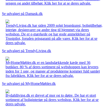
sengen og andet tilbehør. Klik her for at se deres udvalg.
Se udvalget på Damask.dk
TrendyLiving.dk har siden 2009 solgt brugskunst, boligtilbehør,
interiør, designvarer og andre ting til hjemmet via deres
webshop. De er e-mærkede og har gode anmeldelser på
Trustpilot, foruden prisgaranti på alle varer. Klik her for at se
deres udvalg.
Se udvalget på TrendyLiving.dk
MyHomeMøbler.dk er en landsdækkende kæde med 36
butikker. 80 % af deres sortiment på webshoppen kan leveres
inden for 1 uge, og mange af produkterne kommer fuld samlet
fra fabrikken. Klik her for at se deres udvalg.
Se udvalget på MyHomeMøbler.dk
Bydahlliving.dk er drevet af mor og to døtre. De har et stort
sortiment af boliginteriør på deres webshop. Klik her for at se
deres udvalg.