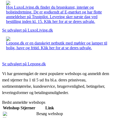
Hos LuxoLiving.dk finder du brugskunst, interiør og
boligindretning. De er godkendt af E-mærket og har flotte
anmeldelser på Trustpilot. Levering sker næste dag ved
bestilling inden kl. 15. Klik her for at se deres udvalg.
Se udvalget på LuxoLiving.dk
Lepong.dk er en danskejet netbutik med møbler og lamper til
bolig, have og fritid. Klik her for at se deres udvalg.
Se udvalget på Lepong.dk
Vi har gennemgået de mest populære webshops og anmeldt dem
med stjerner fra 1 til 5 ud fra bl.a. deres prisniveau,
sortimentstørrelse, kundeservice, brugervenlighed, betingelser,
leveringsformer og betalingsmuligheder.
Bedst anmeldte webshops
Webshop
Stjerner
Link
Besøg webshop