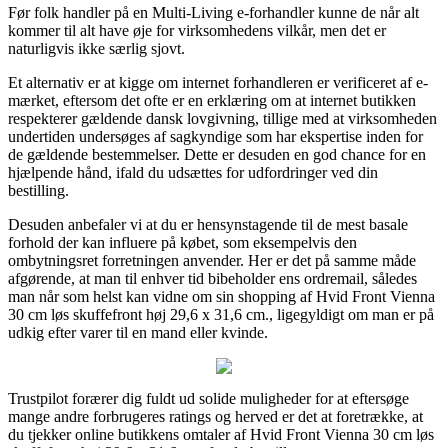
Før folk handler på en Multi-Living e-forhandler kunne de når alt
kommer til alt have øje for virksomhedens vilkår, men det er
naturligvis ikke særlig sjovt.
Et alternativ er at kigge om internet forhandleren er verificeret af e-
mærket, eftersom det ofte er en erklæring om at internet butikken
respekterer gældende dansk lovgivning, tillige med at virksomheden
undertiden undersøges af sagkyndige som har ekspertise inden for
de gældende bestemmelser. Dette er desuden en god chance for en
hjælpende hånd, ifald du udsættes for udfordringer ved din
bestilling.
Desuden anbefaler vi at du er hensynstagende til de mest basale
forhold der kan influere på købet, som eksempelvis den
ombytningsret forretningen anvender. Her er det på samme måde
afgørende, at man til enhver tid bibeholder ens ordremail, således
man når som helst kan vidne om sin shopping af Hvid Front Vienna
30 cm løs skuffefront høj 29,6 x 31,6 cm., ligegyldigt om man er på
udkig efter varer til en mand eller kvinde.
Trustpilot forærer dig fuldt ud solide muligheder for at eftersøge
mange andre forbrugeres ratings og herved er det at foretrække, at
du tjekker online butikkens omtaler af Hvid Front Vienna 30 cm løs