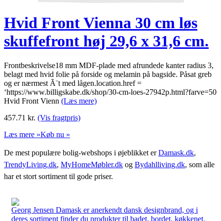
Hvid Front Vienna 30 cm løs
skuffefront høj 29,6 x 31,6 cm.
Frontbeskrivelse18 mm MDF-plade med afrundede kanter radius 3,
belagt med hvid folie på forside og melamin på bagside. Påsat greb
og er nærmest Ã¨t med lågen.location.href =
‘https://www.billigskabe.dk/shop/30-cm-loes-27942p.html?farve=50
Hvid Front Vienn
(Læs mere)
457.71
kr.
(Vis fragtpris)
Læs mere »
Køb nu »
De mest populære bolig-webshops i øjeblikket er
Damask.dk
,
TrendyLiving.dk
,
MyHomeMøbler.dk
og
Bydahlliving.dk
, som alle
har et stort sortiment til gode priser.
Georg Jensen Damask er anerkendt dansk designbrand, og i
deres sortiment finder du produkter til badet, bordet, køkkenet,