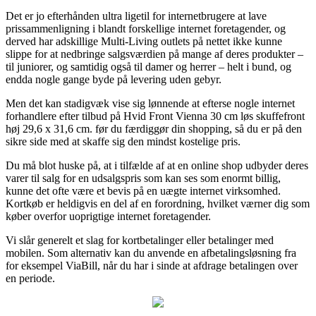
Det er jo efterhånden ultra ligetil for internetbrugere at lave
prissammenligning i blandt forskellige internet foretagender, og
derved har adskillige Multi-Living outlets på nettet ikke kunne
slippe for at nedbringe salgsværdien på mange af deres produkter –
til juniorer, og samtidig også til damer og herrer – helt i bund, og
endda nogle gange byde på levering uden gebyr.
Men det kan stadigvæk vise sig lønnende at efterse nogle internet
forhandlere efter tilbud på Hvid Front Vienna 30 cm løs skuffefront
høj 29,6 x 31,6 cm. før du færdiggør din shopping, så du er på den
sikre side med at skaffe sig den mindst kostelige pris.
Du må blot huske på, at i tilfælde af at en online shop udbyder deres
varer til salg for en udsalgspris som kan ses som enormt billig,
kunne det ofte være et bevis på en uægte internet virksomhed.
Kortkøb er heldigvis en del af en forordning, hvilket værner dig som
køber overfor uoprigtige internet foretagender.
Vi slår generelt et slag for kortbetalinger eller betalinger med
mobilen. Som alternativ kan du anvende en afbetalingsløsning fra
for eksempel ViaBill, når du har i sinde at afdrage betalingen over
en periode.