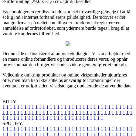
skuffefront høj 29,6 x 31,6 cm. før du bestiller.
Facebook genererer tilsvarende stort set troværdige genveje til at få
et kig ind i internet forhandlerens pålidelighed. Derudover er der
mange firmaer på nettet som tilbyder kunderne at registrere en
anmeldelse af ordreforløbet, som ydermere burde tages i brug til at
vurdere kundernes tilfredshed.
Denne side er finansieret af annonceindtægter. Vi samarbejder med
en masse online forhandlere og introducerer deres varer, og opnår
provision når den bruger vi sender videre gennemfører et indkøb.
Vejledning omkring produkter og online virksomheder ajourføres
ofte, men man kan ikke stille os ansvarlig for forandringer der
eventuelt er udført siden vi sidste gang opdaterede de anvendte data.
BITLY:
1
1
1
1
1
1
1
1
1
1
1
1
1
1
1
1
1
1
1
1
1
1
1
1
1
1
1
1
1
1
1
1
1
1
1
1
1
1
1
1
1
1
1
1
1
1
1
1
1
1
1
1
1
1
1
1
1
1
1
1
1
1
1
1
1
1
1
1
1
1
1
1
1
1
1
1
1
1
1
1
1
1
1
1
1
1
1
1
1
1
1
1
1
1
1
1
1
1
1
1
SPOTIFY:
1
1
1
1
1
1
1
1
1
1
1
1
1
1
1
1
1
1
1
1
1
1
1
1
1
1
1
1
1
1
1
1
1
1
1
1
1
1
1
1
1
1
1
1
1
1
1
1
1
1
1
1
1
1
1
1
1
1
1
1
1
1
1
1
1
1
1
1
1
1
1
1