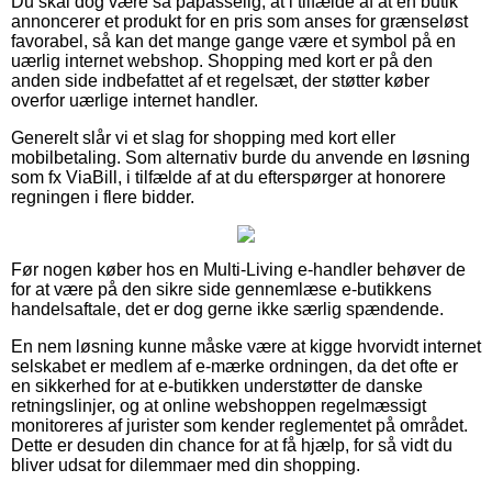
Du skal dog være så påpasselig, at i tilfælde af at en butik
annoncerer et produkt for en pris som anses for grænseløst
favorabel, så kan det mange gange være et symbol på en
uærlig internet webshop. Shopping med kort er på den
anden side indbefattet af et regelsæt, der støtter køber
overfor uærlige internet handler.
Generelt slår vi et slag for shopping med kort eller
mobilbetaling. Som alternativ burde du anvende en løsning
som fx ViaBill, i tilfælde af at du efterspørger at honorere
regningen i flere bidder.
Før nogen køber hos en Multi-Living e-handler behøver de
for at være på den sikre side gennemlæse e-butikkens
handelsaftale, det er dog gerne ikke særlig spændende.
En nem løsning kunne måske være at kigge hvorvidt internet
selskabet er medlem af e-mærke ordningen, da det ofte er
en sikkerhed for at e-butikken understøtter de danske
retningslinjer, og at online webshoppen regelmæssigt
monitoreres af jurister som kender reglementet på området.
Dette er desuden din chance for at få hjælp, for så vidt du
bliver udsat for dilemmaer med din shopping.