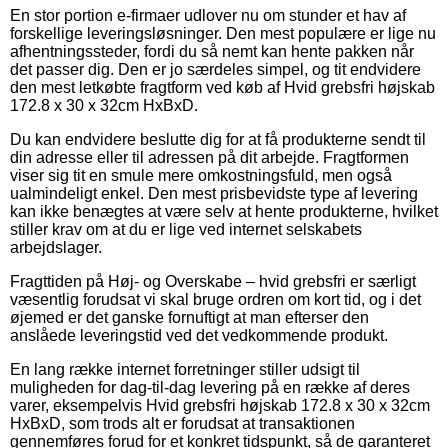
En stor portion e-firmaer udlover nu om stunder et hav af
forskellige leveringsløsninger. Den mest populære er lige nu
afhentningssteder, fordi du så nemt kan hente pakken når
det passer dig. Den er jo særdeles simpel, og tit endvidere
den mest letkøbte fragtform ved køb af Hvid grebsfri højskab
172.8 x 30 x 32cm HxBxD.
Du kan endvidere beslutte dig for at få produkterne sendt til
din adresse eller til adressen på dit arbejde. Fragtformen
viser sig tit en smule mere omkostningsfuld, men også
ualmindeligt enkel. Den mest prisbevidste type af levering
kan ikke benægtes at være selv at hente produkterne, hvilket
stiller krav om at du er lige ved internet selskabets
arbejdslager.
Fragttiden på Høj- og Overskabe – hvid grebsfri er særligt
væsentlig forudsat vi skal bruge ordren om kort tid, og i det
øjemed er det ganske fornuftigt at man efterser den
anslåede leveringstid ved det vedkommende produkt.
En lang række internet forretninger stiller udsigt til
muligheden for dag-til-dag levering på en række af deres
varer, eksempelvis Hvid grebsfri højskab 172.8 x 30 x 32cm
HxBxD, som trods alt er forudsat at transaktionen
gennemføres forud for et konkret tidspunkt, så de garanteret