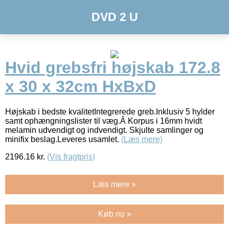
DVD 2 U
Hvid grebsfri højskab 172.8
x 30 x 32cm HxBxD
Højskab i bedste kvalitetIntegrerede greb.Inklusiv 5 hylder
samt ophængningslister til væg.Â Korpus i 16mm hvidt
melamin udvendigt og indvendigt. Skjulte samlinger og
minifix beslag.Leveres usamlet.
(Læs mere)
2196.16
kr.
(Vis fragtpris)
Læs mere »
Køb nu »