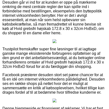
Desuden går vi ind for at kunden er oppe på mærkerne
omkring de mest centrale regler der kan spille ind i
forbindelse med bestillingen, eksempelvis den byttepolitik
internet virksomheden benytter. Her er det i øvrigt
essesentielt, at man når som helst opbevarer sin
købsbekræftelse, så man fremadrettet vil kunne bevise sit
køb af Hvid grebsfri højskab 172.8 x 30 x 32cm HxBxD, om
du shopper til en dame eller herre.
Trustpilot fremskaffer super fine løsninger til at iagttage
ganske mange eksisterende forbrugeres opfattelser og af
den grund er det anbefalelsesværdigt, at du betragter online
forhandlerens omtaler af Hvid grebsfri højskab 172.8 x 30 x
32cm HxBxD forud for at du færdiggør din shopping.
Facebook præsterer desuden stort set pæne chancer for at
få en idé om internet virksomhedens pålidelighed. Desuden
ses en række shops på nettet hvor det er muligt at
sammensætte en kritik af købsoplevelsen, hvilket tillige kan
drages fordel af til at bedømme hvor tilfredse kunderne er.
Denne hjemmeside er finansieret af reklamer. Vi har et fast