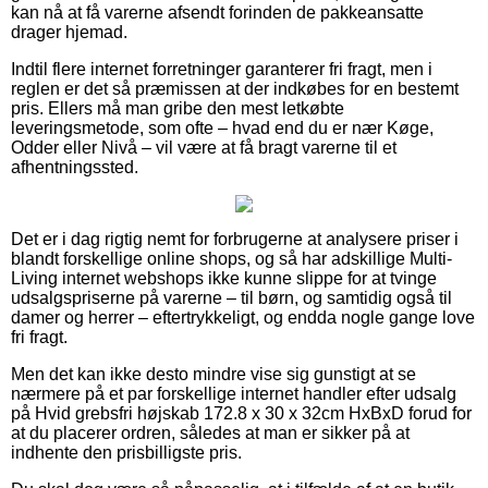
kan nå at få varerne afsendt forinden de pakkeansatte
drager hjemad.
Indtil flere internet forretninger garanterer fri fragt, men i
reglen er det så præmissen at der indkøbes for en bestemt
pris. Ellers må man gribe den mest letkøbte
leveringsmetode, som ofte – hvad end du er nær Køge,
Odder eller Nivå – vil være at få bragt varerne til et
afhentningssted.
Det er i dag rigtig nemt for forbrugerne at analysere priser i
blandt forskellige online shops, og så har adskillige Multi-
Living internet webshops ikke kunne slippe for at tvinge
udsalgspriserne på varerne – til børn, og samtidig også til
damer og herrer – eftertrykkeligt, og endda nogle gange love
fri fragt.
Men det kan ikke desto mindre vise sig gunstigt at se
nærmere på et par forskellige internet handler efter udsalg
på Hvid grebsfri højskab 172.8 x 30 x 32cm HxBxD forud for
at du placerer ordren, således at man er sikker på at
indhente den prisbilligste pris.