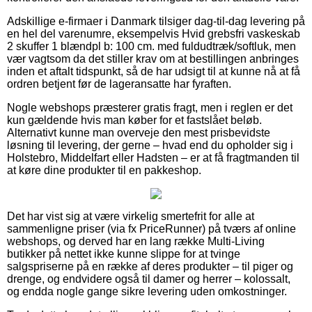
Adskillige e-firmaer i Danmark tilsiger dag-til-dag levering på
en hel del varenumre, eksempelvis Hvid grebsfri vaskeskab
2 skuffer 1 blændpl b: 100 cm. med fuldudtræk/softluk, men
vær vagtsom da det stiller krav om at bestillingen anbringes
inden et aftalt tidspunkt, så de har udsigt til at kunne nå at få
ordren betjent før de lageransatte har fyraften.
Nogle webshops præsterer gratis fragt, men i reglen er det
kun gældende hvis man køber for et fastslået beløb.
Alternativt kunne man overveje den mest prisbevidste
løsning til levering, der gerne – hvad end du opholder sig i
Holstebro, Middelfart eller Hadsten – er at få fragtmanden til
at køre dine produkter til en pakkeshop.
Det har vist sig at være virkelig smertefrit for alle at
sammenligne priser (via fx PriceRunner) på tværs af online
webshops, og derved har en lang række Multi-Living
butikker på nettet ikke kunne slippe for at tvinge
salgspriserne på en række af deres produkter – til piger og
drenge, og endvidere også til damer og herrer – kolossalt,
og endda nogle gange sikre levering uden omkostninger.