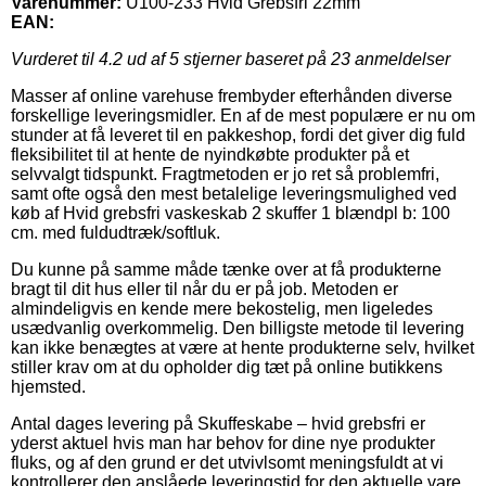
Varenummer:
U100-233 Hvid Grebsfri 22mm
EAN:
Vurderet til
4.2
ud af 5 stjerner baseret på
23
anmeldelser
Masser af online varehuse frembyder efterhånden diverse
forskellige leveringsmidler. En af de mest populære er nu om
stunder at få leveret til en pakkeshop, fordi det giver dig fuld
fleksibilitet til at hente de nyindkøbte produkter på et
selvvalgt tidspunkt. Fragtmetoden er jo ret så problemfri,
samt ofte også den mest betalelige leveringsmulighed ved
køb af Hvid grebsfri vaskeskab 2 skuffer 1 blændpl b: 100
cm. med fuldudtræk/softluk.
Du kunne på samme måde tænke over at få produkterne
bragt til dit hus eller til når du er på job. Metoden er
almindeligvis en kende mere bekostelig, men ligeledes
usædvanlig overkommelig. Den billigste metode til levering
kan ikke benægtes at være at hente produkterne selv, hvilket
stiller krav om at du opholder dig tæt på online butikkens
hjemsted.
Antal dages levering på Skuffeskabe – hvid grebsfri er
yderst aktuel hvis man har behov for dine nye produkter
fluks, og af den grund er det utvivlsomt meningsfuldt at vi
kontrollerer den anslåede leveringstid for den aktuelle vare.