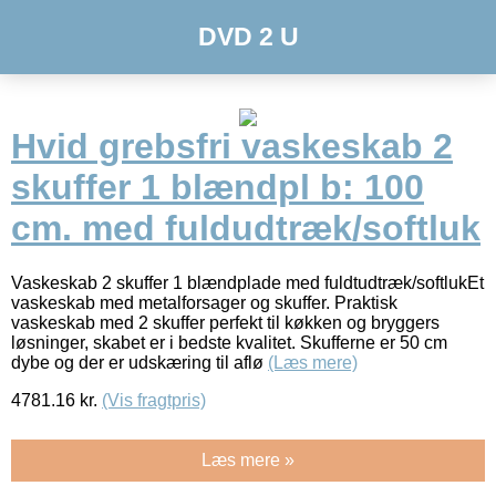
DVD 2 U
Hvid grebsfri vaskeskab 2
skuffer 1 blændpl b: 100
cm. med fuldudtræk/softluk
Vaskeskab 2 skuffer 1 blændplade med fuldtudtræk/softlukEt
vaskeskab med metalforsager og skuffer. Praktisk
vaskeskab med 2 skuffer perfekt til køkken og bryggers
løsninger, skabet er i bedste kvalitet. Skufferne er 50 cm
dybe og der er udskæring til aflø
(Læs mere)
4781.16
kr.
(Vis fragtpris)
Læs mere »