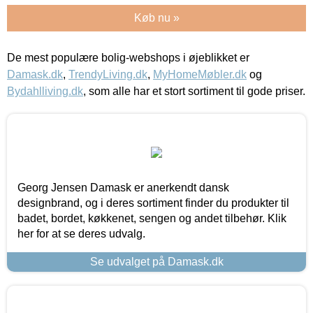
Køb nu »
De mest populære bolig-webshops i øjeblikket er
Damask.dk
,
TrendyLiving.dk
,
MyHomeMøbler.dk
og
Bydahlliving.dk
, som alle har et stort sortiment til gode priser.
Georg Jensen Damask er anerkendt dansk
designbrand, og i deres sortiment finder du produkter til
badet, bordet, køkkenet, sengen og andet tilbehør. Klik
her for at se deres udvalg.
Se udvalget på Damask.dk