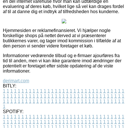
en del internet varehuse hvor man kan udfærdige en
evaluering af deres køb, hvilket lige så vel kan drages fordel
af til at danne dig et indtryk af tilfredsheden hos kunderne.
Hjemmesiden er reklamefinansieret. Vi hjælper nogle
forskellige shops på nettet derved at vi præsenterer
butikkernes varer, og tager imod kommission i tilfælde af at
den person vi sender videre foretager et køb.
Informationer vedrørende tilbud og e-firmaer ajourføres fra
tid til anden, men vi kan ikke garantere imod ændringer der
potentielt er foretaget efter sidste opdatering af de viste
informationer.
derimart.com
BITLY:
1
1
1
1
1
1
1
1
1
1
1
1
1
1
1
1
1
1
1
1
1
1
1
1
1
1
1
1
1
1
1
1
1
1
1
1
1
1
1
1
1
1
1
1
1
1
1
1
1
1
1
1
1
1
1
1
1
1
1
1
1
1
1
1
1
1
1
1
1
1
1
1
1
1
1
1
1
1
1
1
1
1
1
1
1
1
1
1
1
1
1
1
1
1
1
1
1
1
1
1
SPOTIFY:
1
1
1
1
1
1
1
1
1
1
1
1
1
1
1
1
1
1
1
1
1
1
1
1
1
1
1
1
1
1
1
1
1
1
1
1
1
1
1
1
1
1
1
1
1
1
1
1
1
1
1
1
1
1
1
1
1
1
1
1
1
1
1
1
1
1
1
1
1
1
1
1
1
1
1
1
1
1
1
1
1
1
1
1
1
1
1
1
1
1
1
1
1
1
1
1
1
1
1