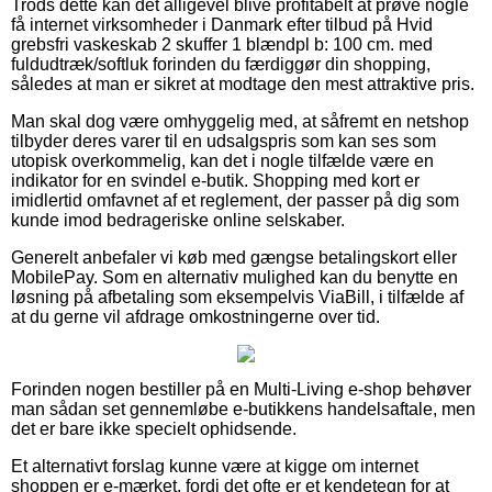
Trods dette kan det alligevel blive profitabelt at prøve nogle
få internet virksomheder i Danmark efter tilbud på Hvid
grebsfri vaskeskab 2 skuffer 1 blændpl b: 100 cm. med
fuldudtræk/softluk forinden du færdiggør din shopping,
således at man er sikret at modtage den mest attraktive pris.
Man skal dog være omhyggelig med, at såfremt en netshop
tilbyder deres varer til en udsalgspris som kan ses som
utopisk overkommelig, kan det i nogle tilfælde være en
indikator for en svindel e-butik. Shopping med kort er
imidlertid omfavnet af et reglement, der passer på dig som
kunde imod bedrageriske online selskaber.
Generelt anbefaler vi køb med gængse betalingskort eller
MobilePay. Som en alternativ mulighed kan du benytte en
løsning på afbetaling som eksempelvis ViaBill, i tilfælde af
at du gerne vil afdrage omkostningerne over tid.
Forinden nogen bestiller på en Multi-Living e-shop behøver
man sådan set gennemløbe e-butikkens handelsaftale, men
det er bare ikke specielt ophidsende.
Et alternativt forslag kunne være at kigge om internet
shoppen er e-mærket, fordi det ofte er et kendetegn for at