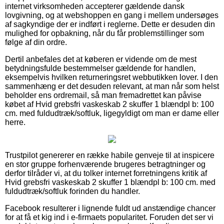
internet virksomheden accepterer gældende dansk
lovgivning, og at webshoppen en gang i mellem undersøges
af sagkyndige der er indført i reglerne. Dette er desuden din
mulighed for opbakning, når du får problemstillinger som
følge af din ordre.
Dertil anbefales det at køberen er vidende om de mest
betydningsfulde bestemmelser gældende for handlen,
eksempelvis hvilken returneringsret webbutikken lover. I den
sammenhæng er det desuden relevant, at man når som helst
beholder ens ordremail, så man fremadrettet kan påvise
købet af Hvid grebsfri vaskeskab 2 skuffer 1 blændpl b: 100
cm. med fuldudtræk/softluk, ligegyldigt om man er dame eller
herre.
Trustpilot genererer en række habile genveje til at inspicere
en stor gruppe forhenværende brugeres betragtninger og
derfor tilråder vi, at du tolker internet forretningens kritik af
Hvid grebsfri vaskeskab 2 skuffer 1 blændpl b: 100 cm. med
fuldudtræk/softluk forinden du handler.
Facebook resulterer i lignende fuldt ud anstændige chancer
for at få et kig ind i e-firmaets popularitet. Foruden det ser vi