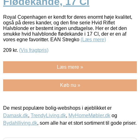
Flødekande, 17 Cl
Royal Copenhagen er kendt for deres enormt høje kvalitet,
også på deres kander, og den fine serie Hvid Riflet
Halvblonde er bestemt ingen undtagelse. Her er det den
smukke hvid halvblonde flødekande i 17 Cl, der er en af
vores egne favoritter. EAN Stregko
(Læs mere)
209
kr.
(Vis fragtpris)
Læs mere »
Køb nu »
De mest populære bolig-webshops i øjeblikket er
Damask.dk
,
TrendyLiving.dk
,
MyHomeMøbler.dk
og
Bydahlliving.dk
, som alle har et stort sortiment til gode priser.