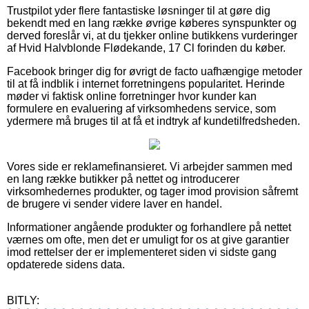
Trustpilot yder flere fantastiske løsninger til at gøre dig
bekendt med en lang række øvrige køberes synspunkter og
derved foreslår vi, at du tjekker online butikkens vurderinger
af Hvid Halvblonde Flødekande, 17 Cl forinden du køber.
Facebook bringer dig for øvrigt de facto uafhængige metoder
til at få indblik i internet forretningens popularitet. Herinde
møder vi faktisk online forretninger hvor kunder kan
formulere en evaluering af virksomhedens service, som
ydermere må bruges til at få et indtryk af kundetilfredsheden.
Vores side er reklamefinansieret. Vi arbejder sammen med
en lang række butikker på nettet og introducerer
virksomhedernes produkter, og tager imod provision såfremt
de brugere vi sender videre laver en handel.
Informationer angående produkter og forhandlere på nettet
værnes om ofte, men det er umuligt for os at give garantier
imod rettelser der er implementeret siden vi sidste gang
opdaterede sidens data.
BITLY: