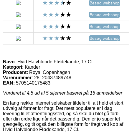
Besøg webshop
Besøg webshop
Besøg webshop
Besøg webshop
Navn:
Hvid Halvblonde Flødekande, 17 Cl
Kategori:
Kander
Producent:
Royal Copenhagen
Varenummer:
28120437489748
EAN:
5705140175483
Vurderet til
4.5
ud af 5 stjerner baseret på
15
anmeldelser
En lang række internet selskaber tildeler til alt held et stort
udvalg af former for fragt. Det mest populære er i dag
levering til et afhentningssted, og så skal du blot gå forbi
efter din ordre lige når det passer dig. Den er jo super let
gængelig, og tit også den billigste form for fragt ved køb af
Hvid Halvblonde Flødekande, 17 Cl.