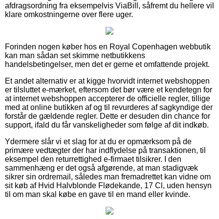
afdragsordning fra eksempelvis ViaBill, såfremt du hellere vil
klare omkostningerne over flere uger.
Forinden nogen køber hos en Royal Copenhagen webbutik
kan man sådan set skimme netbutikkens
handelsbetingelser, men det er gerne et omfattende projekt.
Et andet alternativ er at kigge hvorvidt internet webshoppen
er tilsluttet e-mærket, eftersom det bør være et kendetegn for
at internet webshoppen accepterer de officielle regler, tillige
med at online butikken af og til revurderes af sagkyndige der
forstår de gældende regler. Dette er desuden din chance for
support, ifald du får vanskeligheder som følge af dit indkøb.
Ydermere slår vi et slag for at du er opmærksom på de
primære vedtægter der har indflydelse på transaktionen, til
eksempel den returrettighed e-firmaet tilsikrer. I den
sammenhæng er det også afgørende, at man stadigvæk
sikrer sin ordremail, således man fremadrettet kan vidne om
sit køb af Hvid Halvblonde Flødekande, 17 Cl, uden hensyn
til om man skal købe en gave til en mand eller kvinde.