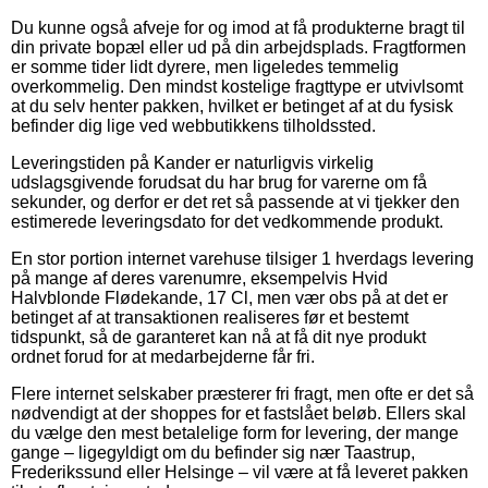
Du kunne også afveje for og imod at få produkterne bragt til
din private bopæl eller ud på din arbejdsplads. Fragtformen
er somme tider lidt dyrere, men ligeledes temmelig
overkommelig. Den mindst kostelige fragttype er utvivlsomt
at du selv henter pakken, hvilket er betinget af at du fysisk
befinder dig lige ved webbutikkens tilholdssted.
Leveringstiden på Kander er naturligvis virkelig
udslagsgivende forudsat du har brug for varerne om få
sekunder, og derfor er det ret så passende at vi tjekker den
estimerede leveringsdato for det vedkommende produkt.
En stor portion internet varehuse tilsiger 1 hverdags levering
på mange af deres varenumre, eksempelvis Hvid
Halvblonde Flødekande, 17 Cl, men vær obs på at det er
betinget af at transaktionen realiseres før et bestemt
tidspunkt, så de garanteret kan nå at få dit nye produkt
ordnet forud for at medarbejderne får fri.
Flere internet selskaber præsterer fri fragt, men ofte er det så
nødvendigt at der shoppes for et fastslået beløb. Ellers skal
du vælge den mest betalelige form for levering, der mange
gange – ligegyldigt om du befinder sig nær Taastrup,
Frederikssund eller Helsinge – vil være at få leveret pakken