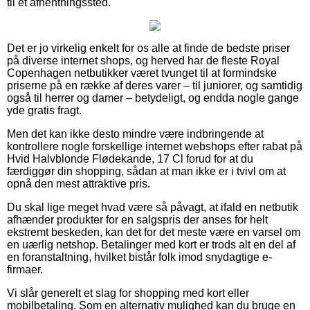
til et afhentningssted.
Det er jo virkelig enkelt for os alle at finde de bedste priser
på diverse internet shops, og herved har de fleste Royal
Copenhagen netbutikker været tvunget til at formindske
priserne på en række af deres varer – til juniorer, og samtidig
også til herrer og damer – betydeligt, og endda nogle gange
yde gratis fragt.
Men det kan ikke desto mindre være indbringende at
kontrollere nogle forskellige internet webshops efter rabat på
Hvid Halvblonde Flødekande, 17 Cl forud for at du
færdiggør din shopping, sådan at man ikke er i tvivl om at
opnå den mest attraktive pris.
Du skal lige meget hvad være så påvagt, at ifald en netbutik
afhænder produkter for en salgspris der anses for helt
ekstremt beskeden, kan det for det meste være en varsel om
en uærlig netshop. Betalinger med kort er trods alt en del af
en foranstaltning, hvilket bistår folk imod snydagtige e-
firmaer.
Vi slår generelt et slag for shopping med kort eller
mobilbetaling. Som en alternativ mulighed kan du bruge en