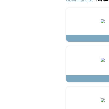
Bydahlliving.dk
, som alle