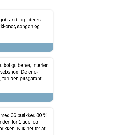
nbrand, og i deres
køkkenet, sengen og
boligtilbehør, interiør,
 webshop. De er e-
 foruden prisgaranti
ed 36 butikker. 80 %
nden for 1 uge, og
ikken. Klik her for at