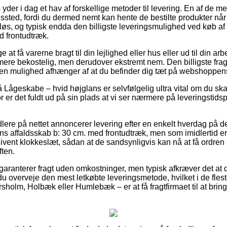
yder i dag et hav af forskellige metoder til levering. En af de me
ngssted, fordi du dermed nemt kan hente de bestilte produkter når 
sløs, og typisk endda den billigste leveringsmulighed ved køb af
d frontudtræk.
at få varerne bragt til din lejlighed eller hus eller ud til din a
 mere bekostelig, men derudover ekstremt nem. Den billigste fragt
den mulighed afhænger af at du befinder dig tæt på webshoppen
Lågeskabe – hvid højglans er selvfølgelig ultra vital om du ska
 er det fuldt ud på sin plads at vi ser nærmere på leveringstids
re på nettet annoncerer levering efter en enkelt hverdag på de 
s affaldsskab b: 30 cm. med frontudtræk, men som imidlertid er
vent klokkeslæt, sådan at de sandsynligvis kan nå at få ordren he
ften.
r garanterer fragt uden omkostninger, men typisk afkræver det at d
du overveje den mest letkøbte leveringsmetode, hvilket i de fles
holm, Holbæk eller Humlebæk – er at få fragtfirmaet til at bringe