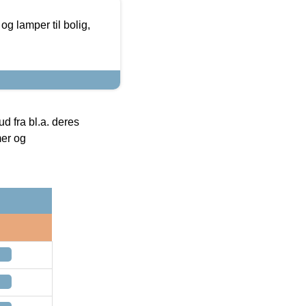
g lamper til bolig,
 fra bl.a. deres
mer og