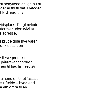
st benyttede er lige nu at
der er tid til det. Metoden
 Hvid højglans
rbejdsplads. Fragtmetoden
form er uden tvivl at
s adresse.
l bruge dine nye varer
punktet på den
fleste produkter,
 påkrævet at ordren
n til fragtfirmaet før
u handler for et fastsat
te tilfælde – hvad end
 din ordre til en