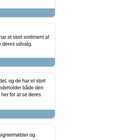
ar et stort sortiment af
e deres udvalg.
t, og de har et stort
 indeholder både den
 her for at se deres
esignermøbler og