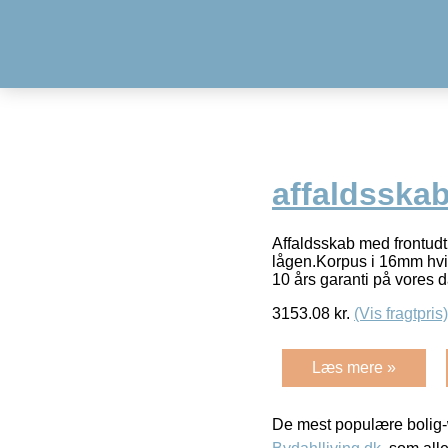
affaldsska
Affaldsskab med frontudt
lågen.Korpus i 16mm hvid
10 års garanti på vores 
3153.08
kr.
(Vis fragtpris)
Læs mere »
De mest populære bolig-