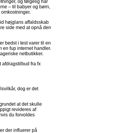
tninger, og følgelig har
erne – til babyer og børn,
n omkostninger.
vid højglans affaldsskab
kre side med at opnå den
 bedst i test varer til en
 en fup internet handler.
rageriske netbutikker.
 afdragstilbud fra fx
svilkår, dog er det
rundet at det skulle
pigt revideres af
 hvis du forvoldes
r der influerer på