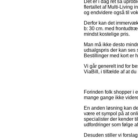
Det er i dag ret så uprobl
flertallet af Multi-Living
og endvidere også til vo
Derfor kan det immervæk b
b: 30 cm. med frontudtræ
mindst kostelige pris.
Man må ikke desto mindre i
udsalgspris der kan ses s
Bestillinger med kort er h
Vi går generelt ind for be
ViaBill, i tilfælde af at d
Forinden folk shopper i 
mange gange ikke videre
En anden løsning kan der
være et sympol på at onl
specialister der kender t
udfordringer som følge a
Desuden stiller vi forsl