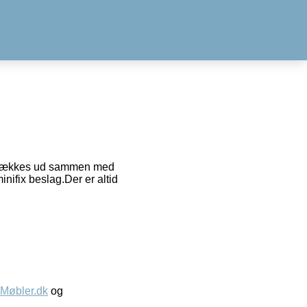
m trækkes ud sammen med
ifix beslag.Der er altid
øbler.dk
og