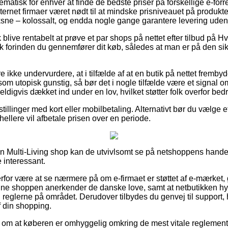
ematisk for enhver at finde de bedste priser på forskellige e-forre
 internet firmaer været nødt til at mindske prisniveauet på produkt
ksne – kolossalt, og endda nogle gange garantere levering ude
live rentabelt at prøve et par shops på nettet efter tilbud på H
k forinden du gennemfører dit køb, således at man er på den si
kke undervurdere, at i tilfælde af at en butik på nettet frembyder
om utopisk gunstig, så bør det i nogle tilfælde være et signal om
eldigvis dækket ind under en lov, hvilket støtter folk overfor bed
stillinger med kort eller mobilbetaling. Alternativt bør du vælge et
u hellere vil afbetale prisen over en periode.
en Multi-Living shop kan de utvivlsomt se på netshoppens handel
 interessant.
for være at se nærmere på om e-firmaet er støttet af e-mærket, g
ine shoppen anerkender de danske love, samt at netbutikken hyp
il reglerne på området. Derudover tilbydes du genvej til support,
f din shopping.
ag om at køberen er omhyggelig omkring de mest vitale reglemente