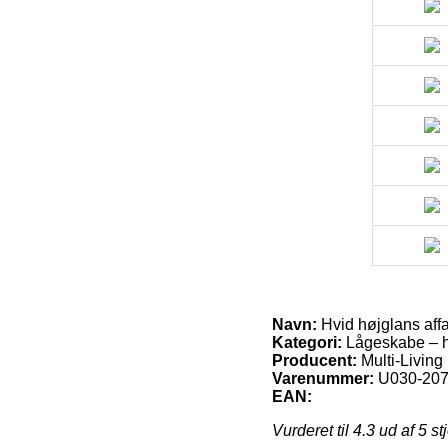
Navn:
Hvid højglans aff
Kategori:
Lågeskabe – h
Producent:
Multi-Living
Varenummer:
U030-207
EAN:
Vurderet til
4.3
ud af 5 st