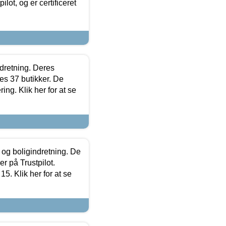
lot, og er certificeret
ndretning. Deres
s 37 butikker. De
ing. Klik her for at se
 og boligindretning. De
r på Trustpilot.
5. Klik her for at se