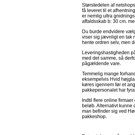
Størstedelen af netshops 
få leveret til et afhentni
er nemlig ultra gnidning
affaldsskab b: 30 cm. me
Du burde endvidere vælge 
viser sig jævnligt en tak
hente ordren selv, men 
Leveringshastigheden på 
med det samme, så derfor
pågældende vare.
Temmelig mange forhandle
eksempelvis Hvid højglan
køres igennem før et angi
pakkepersonalet har fyra
Indtil flere online firmae
beløb. Alternativt kunne 
man befinder sig ved Hørs
pakkeshop.