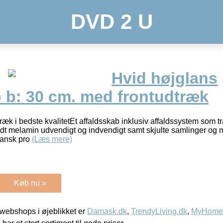
DVD 2 U
Hvid højglans
b b: 30 cm. med frontudtræk
ræk i bedste kvalitetEt affaldsskab inklusiv affaldssystem so
t melamin udvendigt og indvendigt samt skjulte samlinger og min
dansk pro
(Læs mere)
Køb nu »
webshops i øjeblikket er
Damask.dk
,
TrendyLiving.dk
,
MyHomeM