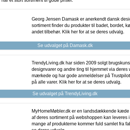
 har et stort sortiment til gode priser.
Georg Jensen Damask er anerkendt dansk desig
sortiment finder du produkter til badet, bordet, 
andet tilbehør. Klik her for at se deres udvalg.
Se udvalget på Damask.dk
TrendyLiving.dk har siden 2009 solgt brugskunst, 
designvarer og andre ting til hjemmet via deres
mærkede og har gode anmeldelser på Trustpilot,
på alle varer. Klik her for at se deres udvalg.
Se udvalget på TrendyLiving.dk
MyHomeMøbler.dk er en landsdækkende kæde m
af deres sortiment på webshoppen kan leveres i
mange af produkterne kommer fuld samlet fra fabr