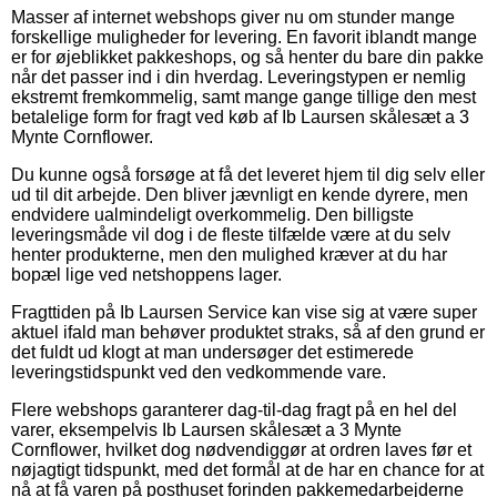
Masser af internet webshops giver nu om stunder mange
forskellige muligheder for levering. En favorit iblandt mange
er for øjeblikket pakkeshops, og så henter du bare din pakke
når det passer ind i din hverdag. Leveringstypen er nemlig
ekstremt fremkommelig, samt mange gange tillige den mest
betalelige form for fragt ved køb af Ib Laursen skålesæt a 3
Mynte Cornflower.
Du kunne også forsøge at få det leveret hjem til dig selv eller
ud til dit arbejde. Den bliver jævnligt en kende dyrere, men
endvidere ualmindeligt overkommelig. Den billigste
leveringsmåde vil dog i de fleste tilfælde være at du selv
henter produkterne, men den mulighed kræver at du har
bopæl lige ved netshoppens lager.
Fragttiden på Ib Laursen Service kan vise sig at være super
aktuel ifald man behøver produktet straks, så af den grund er
det fuldt ud klogt at man undersøger det estimerede
leveringstidspunkt ved den vedkommende vare.
Flere webshops garanterer dag-til-dag fragt på en hel del
varer, eksempelvis Ib Laursen skålesæt a 3 Mynte
Cornflower, hvilket dog nødvendiggør at ordren laves før et
nøjagtigt tidspunkt, med det formål at de har en chance for at
nå at få varen på posthuset forinden pakkemedarbejderne