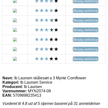
Besøg webshop
Besøg webshop
Besøg webshop
Besøg webshop
Besøg webshop
Besøg webshop
Besøg webshop
Navn:
Ib Laursen skålesæt a 3 Mynte Cornflower
Kategori:
Ib Laursen Service
Producent:
Ib Laursen
Varenummer:
MYN2074-09
EAN:
5709898235413
Vurderet til
4.8
ud af 5 stjerner baseret på
31
anmeldelser