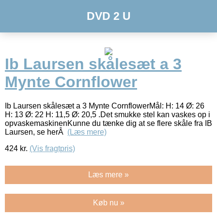
DVD 2 U
Ib Laursen skålesæt a 3
Mynte Cornflower
Ib Laursen skålesæt a 3 Mynte CornflowerMål: H: 14 Ø: 26
H: 13 Ø: 22 H: 11,5 Ø: 20,5 .Det smukke stel kan vaskes op i
opvaskemaskinenKunne du tænke dig at se flere skåle fra IB
Laursen, se herÂ
(Læs mere)
424
kr.
(Vis fragtpris)
Læs mere »
Køb nu »