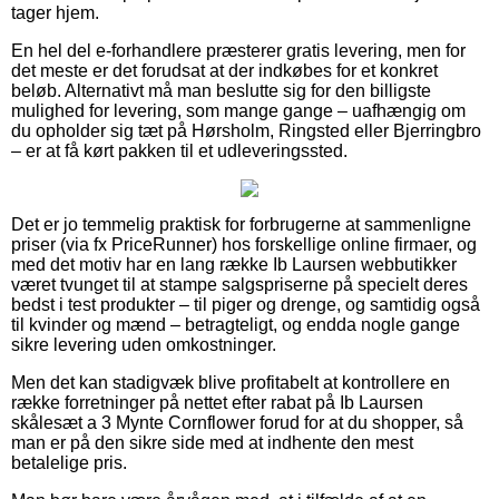
tager hjem.
En hel del e-forhandlere præsterer gratis levering, men for
det meste er det forudsat at der indkøbes for et konkret
beløb. Alternativt må man beslutte sig for den billigste
mulighed for levering, som mange gange – uafhængig om
du opholder sig tæt på Hørsholm, Ringsted eller Bjerringbro
– er at få kørt pakken til et udleveringssted.
Det er jo temmelig praktisk for forbrugerne at sammenligne
priser (via fx PriceRunner) hos forskellige online firmaer, og
med det motiv har en lang række Ib Laursen webbutikker
været tvunget til at stampe salgspriserne på specielt deres
bedst i test produkter – til piger og drenge, og samtidig også
til kvinder og mænd – betragteligt, og endda nogle gange
sikre levering uden omkostninger.
Men det kan stadigvæk blive profitabelt at kontrollere en
række forretninger på nettet efter rabat på Ib Laursen
skålesæt a 3 Mynte Cornflower forud for at du shopper, så
man er på den sikre side med at indhente den mest
betalelige pris.