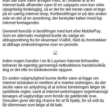
Man bør bare være årvågen med, at i tilfælde af at en
internet butik afhænder varer til en salgspris som kan virke
ubegribelig fordelagtig, så er det for det meste være et tegn
på en uærlig internet shop. Kortbestillinger er på den anden
side en del af en anordning, der beskytter køber imod fup
internet foretagender.
Generelt foreslår vi bestillinger med kort eller MobilePay.
Som en alternativ mulighed burde du vælge en
afdragsordning fra for eksempel ViaBill, ifald du foretrækker
at afdrage omkostningerne over en periode.
Inden nogen handler i en Ib Laursen internet forhandler
behøver de egentlig gennemgå netbutikkens handelsvilkår,
dog er det ofte en tidskrævende opgave.
En anden valgmulighed kunne derfor være at kigge om
internet selskabet er medlem af e-mærke ordningen, da det
skulle være en antydning af at online forretningen følger de
opstillede regler, samt at internet webshoppen regelmæssigt
besøges af sagkyndige som forstår de gældende love.
Desuden giver det dig chance for at få hjælp, for så vidt du
får dilemmaer som følge af dit køb.