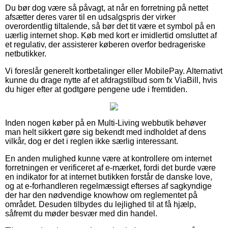
Du bør dog være så påvagt, at når en forretning på nettet
afsætter deres varer til en udsalgspris der virker
overordentlig tiltalende, så bør det tit være et symbol på en
uærlig internet shop. Køb med kort er imidlertid omsluttet af
et regulativ, der assisterer køberen overfor bedrageriske
netbutikker.
Vi foreslår generelt kortbetalinger eller MobilePay. Alternativt
kunne du drage nytte af et afdragstilbud som fx ViaBill, hvis
du higer efter at godtgøre pengene ude i fremtiden.
Inden nogen køber på en Multi-Living webbutik behøver
man helt sikkert gøre sig bekendt med indholdet af dens
vilkår, dog er det i reglen ikke særlig interessant.
En anden mulighed kunne være at kontrollere om internet
forretningen er verificeret af e-mærket, fordi det burde være
en indikator for at internet butikken forstår de danske love,
og at e-forhandleren regelmæssigt efterses af sagkyndige
der har den nødvendige knowhow om reglementet på
området. Desuden tilbydes du lejlighed til at få hjælp,
såfremt du møder besvær med din handel.