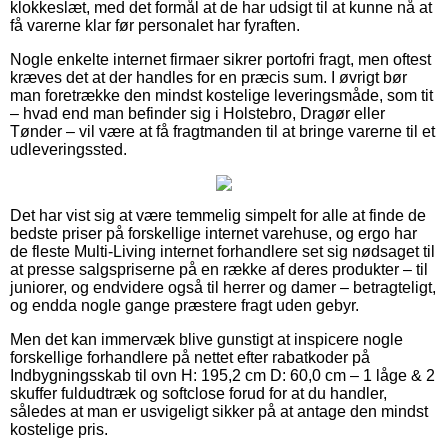
klokkeslæt, med det formål at de har udsigt til at kunne nå at
få varerne klar før personalet har fyraften.
Nogle enkelte internet firmaer sikrer portofri fragt, men oftest
kræves det at der handles for en præcis sum. I øvrigt bør
man foretrække den mindst kostelige leveringsmåde, som tit
– hvad end man befinder sig i Holstebro, Dragør eller
Tønder – vil være at få fragtmanden til at bringe varerne til et
udleveringssted.
Det har vist sig at være temmelig simpelt for alle at finde de
bedste priser på forskellige internet varehuse, og ergo har
de fleste Multi-Living internet forhandlere set sig nødsaget til
at presse salgspriserne på en række af deres produkter – til
juniorer, og endvidere også til herrer og damer – betragteligt,
og endda nogle gange præstere fragt uden gebyr.
Men det kan immervæk blive gunstigt at inspicere nogle
forskellige forhandlere på nettet efter rabatkoder på
Indbygningsskab til ovn H: 195,2 cm D: 60,0 cm – 1 låge & 2
skuffer fuldudtræk og softclose forud for at du handler,
således at man er usvigeligt sikker på at antage den mindst
kostelige pris.