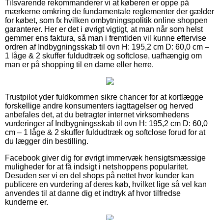
Tilsvarende rekommanderer vi at køberen er oppe på
mærkerne omkring de fundamentale reglementer der gælder
for købet, som fx hvilken ombytningspolitik online shoppen
garanterer. Her er det i øvrigt vigtigt, at man når som helst
gemmer ens faktura, så man i fremtiden vil kunne eftervise
ordren af Indbygningsskab til ovn H: 195,2 cm D: 60,0 cm –
1 låge & 2 skuffer fuldudtræk og softclose, uafhængig om
man er på shopping til en dame eller herre.
Trustpilot yder fuldkommen sikre chancer for at kortlægge
forskellige andre konsumenters iagttagelser og herved
anbefales det, at du betragter internet virksomhedens
vurderinger af Indbygningsskab til ovn H: 195,2 cm D: 60,0
cm – 1 låge & 2 skuffer fuldudtræk og softclose forud for at
du lægger din bestilling.
Facebook giver dig for øvrigt immervæk hensigtsmæssige
muligheder for at få indsigt i netshoppens popularitet.
Desuden ser vi en del shops på nettet hvor kunder kan
publicere en vurdering af deres køb, hvilket lige så vel kan
anvendes til at danne dig et indtryk af hvor tilfredse
kunderne er.