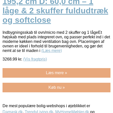
195,2 cm D: 60,0 cm – 1
låge & 2 skuffer fuldudtræk
og softclose
Indbygningsskab til ovn/micro med 2 skuffer og 1 lågeEt
højskab med plads integreret ovn, og passer perfekt ind i det
moderne køkken med ventilation bag ovn. Placeringen af
ovnen er ideel i forhold til brugervenligheden, og gør det
nemt at se til maden i
(Læs mere)
3268.99
kr.
(Vis fragtpris)
Læs mere »
Køb nu »
De mest populære bolig-webshops i øjeblikket er
Damask.dk
,
TrendyLiving.dk
,
MyHomeMøbler.dk
og