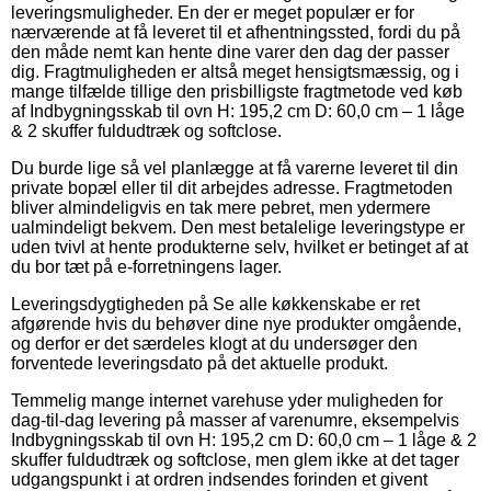
leveringsmuligheder. En der er meget populær er for
nærværende at få leveret til et afhentningssted, fordi du på
den måde nemt kan hente dine varer den dag der passer
dig. Fragtmuligheden er altså meget hensigtsmæssig, og i
mange tilfælde tillige den prisbilligste fragtmetode ved køb
af Indbygningsskab til ovn H: 195,2 cm D: 60,0 cm – 1 låge
& 2 skuffer fuldudtræk og softclose.
Du burde lige så vel planlægge at få varerne leveret til din
private bopæl eller til dit arbejdes adresse. Fragtmetoden
bliver almindeligvis en tak mere pebret, men ydermere
ualmindeligt bekvem. Den mest betalelige leveringstype er
uden tvivl at hente produkterne selv, hvilket er betinget af at
du bor tæt på e-forretningens lager.
Leveringsdygtigheden på Se alle køkkenskabe er ret
afgørende hvis du behøver dine nye produkter omgående,
og derfor er det særdeles klogt at du undersøger den
forventede leveringsdato på det aktuelle produkt.
Temmelig mange internet varehuse yder muligheden for
dag-til-dag levering på masser af varenumre, eksempelvis
Indbygningsskab til ovn H: 195,2 cm D: 60,0 cm – 1 låge & 2
skuffer fuldudtræk og softclose, men glem ikke at det tager
udgangspunkt i at ordren indsendes forinden et givent