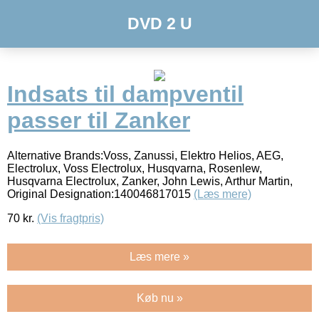
DVD 2 U
Indsats til dampventil
passer til Zanker
Alternative Brands:Voss, Zanussi, Elektro Helios, AEG,
Electrolux, Voss Electrolux, Husqvarna, Rosenlew,
Husqvarna Electrolux, Zanker, John Lewis, Arthur Martin,
Original Designation:140046817015
(Læs mere)
70
kr.
(Vis fragtpris)
Læs mere »
Køb nu »