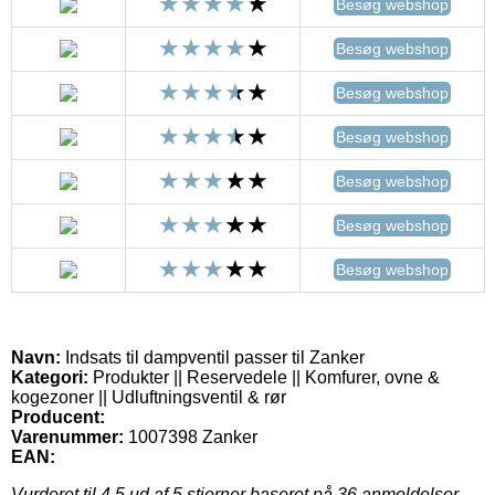
Besøg webshop
Besøg webshop
Besøg webshop
Besøg webshop
Besøg webshop
Besøg webshop
Besøg webshop
Navn:
Indsats til dampventil passer til Zanker
Kategori:
Produkter || Reservedele || Komfurer, ovne &
kogezoner || Udluftningsventil & rør
Producent:
Varenummer:
1007398 Zanker
EAN:
Vurderet til
4.5
ud af 5 stjerner baseret på
36
anmeldelser