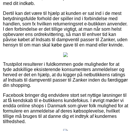
med dit indkøb.
Dertil kan det være til hjælp at kunden er sat ind i de mest
betydningsfulde forhold der spiller ind i forbindelse med
handlen, som fx hvilken returneringsret e-butikken anvender.
I den forbindelse er det tillige vigtigt, at man når som helst
opbevarer ens ordrekvittering, så man til enhver tid kan
påvise købet af Indsats til dampventil passer til Zanker, uden
hensyn til om man skal købe gave til en mand eller kvinde.
Trustpilot resulterer i fuldkommen gode muligheder for at
tyde adskillige eksisterende konsumenters anmeldelser og
herved er det en hjælp, at du kigger på netbutikkens ratings
af Indsats til dampventil passer til Zanker inden du færdiggør
din shopping.
Facebook bringer dig endvidere stort set nyttige løsninger til
at få kendskab til e-butikkens kundefokus. I øvrigt møder vi
endda online shops i Danmark som giver folk mulighed for at
formulere en anmeldelse af deres købsoplevelse, hvilket
tillige må bruges til at danne dig et indtryk af kundernes
tilfredshed.