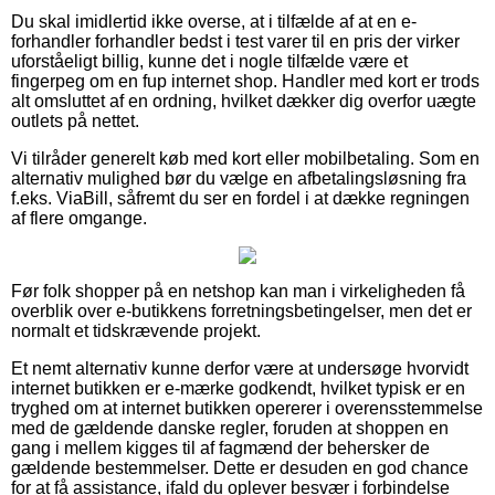
Du skal imidlertid ikke overse, at i tilfælde af at en e-
forhandler forhandler bedst i test varer til en pris der virker
uforståeligt billig, kunne det i nogle tilfælde være et
fingerpeg om en fup internet shop. Handler med kort er trods
alt omsluttet af en ordning, hvilket dækker dig overfor uægte
outlets på nettet.
Vi tilråder generelt køb med kort eller mobilbetaling. Som en
alternativ mulighed bør du vælge en afbetalingsløsning fra
f.eks. ViaBill, såfremt du ser en fordel i at dække regningen
af flere omgange.
Før folk shopper på en netshop kan man i virkeligheden få
overblik over e-butikkens forretningsbetingelser, men det er
normalt et tidskrævende projekt.
Et nemt alternativ kunne derfor være at undersøge hvorvidt
internet butikken er e-mærke godkendt, hvilket typisk er en
tryghed om at internet butikken opererer i overensstemmelse
med de gældende danske regler, foruden at shoppen en
gang i mellem kigges til af fagmænd der behersker de
gældende bestemmelser. Dette er desuden en god chance
for at få assistance, ifald du oplever besvær i forbindelse