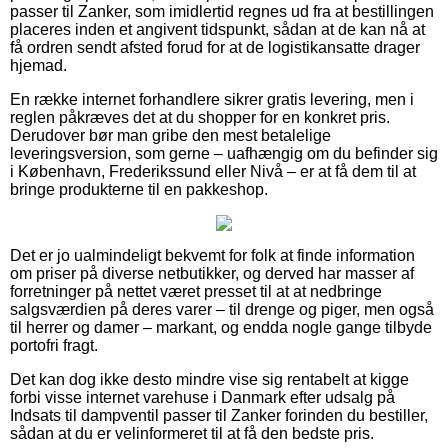
passer til Zanker, som imidlertid regnes ud fra at bestillingen
placeres inden et angivent tidspunkt, sådan at de kan nå at
få ordren sendt afsted forud for at de logistikansatte drager
hjemad.
En række internet forhandlere sikrer gratis levering, men i
reglen påkræves det at du shopper for en konkret pris.
Derudover bør man gribe den mest betalelige
leveringsversion, som gerne – uafhængig om du befinder sig
i København, Frederikssund eller Nivå – er at få dem til at
bringe produkterne til en pakkeshop.
Det er jo ualmindeligt bekvemt for folk at finde information
om priser på diverse netbutikker, og derved har masser af
forretninger på nettet været presset til at at nedbringe
salgsværdien på deres varer – til drenge og piger, men også
til herrer og damer – markant, og endda nogle gange tilbyde
portofri fragt.
Det kan dog ikke desto mindre vise sig rentabelt at kigge
forbi visse internet varehuse i Danmark efter udsalg på
Indsats til dampventil passer til Zanker forinden du bestiller,
sådan at du er velinformeret til at få den bedste pris.