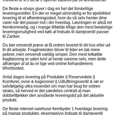
De fleste e-shops giver i dag en hel del forskellige
leveringsmidler. En der er meget almindelig er for øjeblikket
levering til et afhentningssted, hvor du så selv henter dine
varer når det passer ind i din hverdag. Løsningen er altså ret
fremkommelig, og i mange tilfælde tillige den mest betalelige
leveringsmulighed ved køb af Indsats til dampventil passer
til Zanker.
Du bør omvendt prøve at få ordren leveret til dit hus eller ud
til dit arbejde. Fragtmetoden bliver til tider en tak mere
pebret, men omvendt vældig simpel. Den mest letkøbte
fragtløsning er uden tvivl at hente varerne selv, men dette
afhænger af at du er lige ved online forhandlerens
tilholdssted.
Antal dages levering på Produkter || Reservedele ||
Komfurer, ovne & kogezoner || Udluftningsventil & rør er
selvfølgelig ultra essentiel om man har brug for ordren
straks, så herved er det særdeles centralt at man
dobbelttjekker den anslåede leveringstid på det aktuelle
produkt.
De fleste internet varehuse frembyder 1 hverdags levering
på mange produkter, eksempelvis Indsats til dampventil