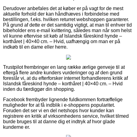
Derudover anbefales det at køber er på vagt for de mest
aktuelle forhold der kan håndhæves i forbindelse med
bestillingen, f.eks. hvilken returret webshoppen garanterer.
På grund af dette er det samtidig vigtigt, at man til enhver tid
bibeholder ens e-mail kvittering, således man når som helst
vil kunne eftervise sit køb af Islandsk fåreskind hynde –
korthåret | 40×40 cm. – Hvid, uafhængig om man er på
indkøb til en dame eller herre.
Trustpilot frembringer en lang række ærlige genveje til at
eftergå flere andre kunders vurderinger og af den grund
foreslår vi, at du efterforsker internet forhandlerens kritik af
Islandsk fåreskind hynde – korthåret | 40×40 cm. – Hvid
inden du færdiggør din shopping.
Facebook frembyder lignende fuldkommen fortræffelige
muligheder for at få indblik i e-shoppens popularitet.
Foruden det ser vi en del netshops hvor kunder kan
registrere en kritik af virksomhedens service, hvilket tilmed
burde bruges til at danne dig et indtryk af hvor glade
kunderne er.