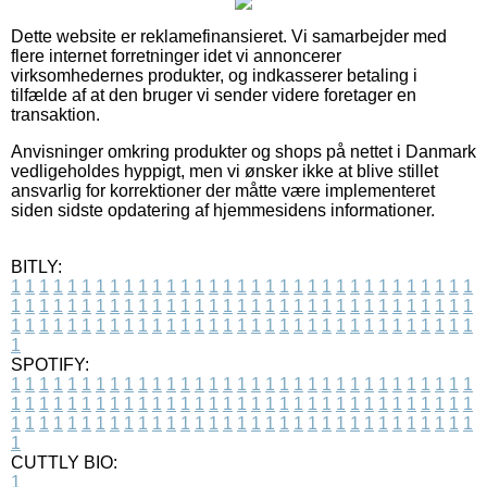
Dette website er reklamefinansieret. Vi samarbejder med
flere internet forretninger idet vi annoncerer
virksomhedernes produkter, og indkasserer betaling i
tilfælde af at den bruger vi sender videre foretager en
transaktion.
Anvisninger omkring produkter og shops på nettet i Danmark
vedligeholdes hyppigt, men vi ønsker ikke at blive stillet
ansvarlig for korrektioner der måtte være implementeret
siden sidste opdatering af hjemmesidens informationer.
BITLY:
1
1
1
1
1
1
1
1
1
1
1
1
1
1
1
1
1
1
1
1
1
1
1
1
1
1
1
1
1
1
1
1
1
1
1
1
1
1
1
1
1
1
1
1
1
1
1
1
1
1
1
1
1
1
1
1
1
1
1
1
1
1
1
1
1
1
1
1
1
1
1
1
1
1
1
1
1
1
1
1
1
1
1
1
1
1
1
1
1
1
1
1
1
1
1
1
1
1
1
1
SPOTIFY:
1
1
1
1
1
1
1
1
1
1
1
1
1
1
1
1
1
1
1
1
1
1
1
1
1
1
1
1
1
1
1
1
1
1
1
1
1
1
1
1
1
1
1
1
1
1
1
1
1
1
1
1
1
1
1
1
1
1
1
1
1
1
1
1
1
1
1
1
1
1
1
1
1
1
1
1
1
1
1
1
1
1
1
1
1
1
1
1
1
1
1
1
1
1
1
1
1
1
1
1
CUTTLY BIO:
1