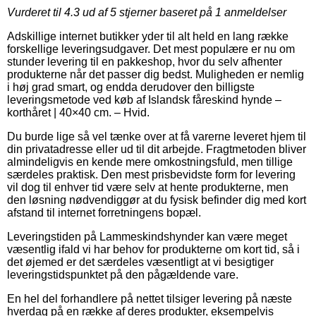
Vurderet til
4.3
ud af 5 stjerner baseret på
1
anmeldelser
Adskillige internet butikker yder til alt held en lang række
forskellige leveringsudgaver. Det mest populære er nu om
stunder levering til en pakkeshop, hvor du selv afhenter
produkterne når det passer dig bedst. Muligheden er nemlig
i høj grad smart, og endda derudover den billigste
leveringsmetode ved køb af Islandsk fåreskind hynde –
korthåret | 40×40 cm. – Hvid.
Du burde lige så vel tænke over at få varerne leveret hjem til
din privatadresse eller ud til dit arbejde. Fragtmetoden bliver
almindeligvis en kende mere omkostningsfuld, men tillige
særdeles praktisk. Den mest prisbevidste form for levering
vil dog til enhver tid være selv at hente produkterne, men
den løsning nødvendiggør at du fysisk befinder dig med kort
afstand til internet forretningens bopæl.
Leveringstiden på Lammeskindshynder kan være meget
væsentlig ifald vi har behov for produkterne om kort tid, så i
det øjemed er det særdeles væsentligt at vi besigtiger
leveringstidspunktet på den pågældende vare.
En hel del forhandlere på nettet tilsiger levering på næste
hverdag på en række af deres produkter, eksempelvis