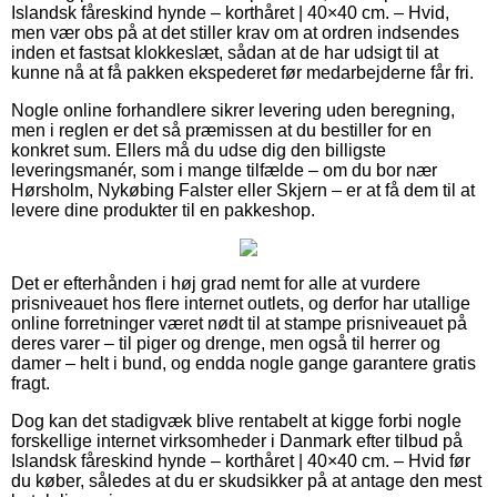
Islandsk fåreskind hynde – korthåret | 40×40 cm. – Hvid,
men vær obs på at det stiller krav om at ordren indsendes
inden et fastsat klokkeslæt, sådan at de har udsigt til at
kunne nå at få pakken ekspederet før medarbejderne får fri.
Nogle online forhandlere sikrer levering uden beregning,
men i reglen er det så præmissen at du bestiller for en
konkret sum. Ellers må du udse dig den billigste
leveringsmanér, som i mange tilfælde – om du bor nær
Hørsholm, Nykøbing Falster eller Skjern – er at få dem til at
levere dine produkter til en pakkeshop.
Det er efterhånden i høj grad nemt for alle at vurdere
prisniveauet hos flere internet outlets, og derfor har utallige
online forretninger været nødt til at stampe prisniveauet på
deres varer – til piger og drenge, men også til herrer og
damer – helt i bund, og endda nogle gange garantere gratis
fragt.
Dog kan det stadigvæk blive rentabelt at kigge forbi nogle
forskellige internet virksomheder i Danmark efter tilbud på
Islandsk fåreskind hynde – korthåret | 40×40 cm. – Hvid før
du køber, således at du er skudsikker på at antage den mest