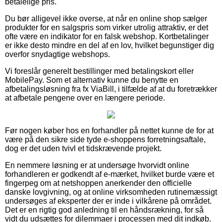
betalelige pris.
Du bør alligevel ikke overse, at når en online shop sælger
produkter for en salgspris som virker utrolig attraktiv, er det
ofte være en indikator for en falsk webshop. Kortbetalinger
er ikke desto mindre en del af en lov, hvilket begunstiger dig
overfor snydagtige webshops.
Vi foreslår generelt bestillinger med betalingskort eller
MobilePay. Som et alternativ kunne du benytte en
afbetalingsløsning fra fx ViaBill, i tilfælde af at du foretrækker
at afbetale pengene over en længere periode.
Før nogen køber hos en forhandler på nettet kunne de for at
være på den sikre side tyde e-shoppens forretningsaftale,
dog er det uden tvivl et tidskrævende projekt.
En nemmere løsning er at undersøge hvorvidt online
forhandleren er godkendt af e-mærket, hvilket burde være et
fingerpeg om at netshoppen anerkender den officielle
danske lovgivning, og at online virksomheden rutinemæssigt
undersøges af eksperter der er inde i vilkårene på området.
Det er en rigtig god anledning til en håndsrækning, for så
vidt du udsættes for dilemmaer i processen med dit indkøb.