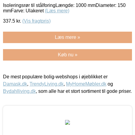
Isoleringsrør til stålforingLængde: 1000 mmDiameter: 150
mmFarve: Ulakeret
(Læs mere)
337.5
kr.
(Vis fragtpris)
Læs mere »
Køb nu »
De mest populære bolig-webshops i øjeblikket er
Damask.dk
,
TrendyLiving.dk
,
MyHomeMøbler.dk
og
Bydahlliving.dk
, som alle har et stort sortiment til gode priser.