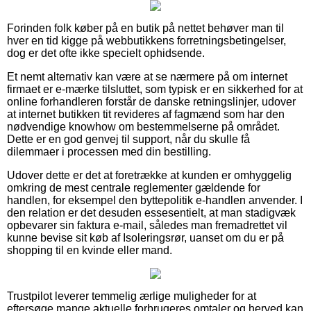
Forinden folk køber på en butik på nettet behøver man til
hver en tid kigge på webbutikkens forretningsbetingelser,
dog er det ofte ikke specielt ophidsende.
Et nemt alternativ kan være at se nærmere på om internet
firmaet er e-mærke tilsluttet, som typisk er en sikkerhed for at
online forhandleren forstår de danske retningslinjer, udover
at internet butikken tit revideres af fagmænd som har den
nødvendige knowhow om bestemmelserne på området.
Dette er en god genvej til support, når du skulle få
dilemmaer i processen med din bestilling.
Udover dette er det at foretrække at kunden er omhyggelig
omkring de mest centrale reglementer gældende for
handlen, for eksempel den byttepolitik e-handlen anvender. I
den relation er det desuden essesentielt, at man stadigvæk
opbevarer sin faktura e-mail, således man fremadrettet vil
kunne bevise sit køb af Isoleringsrør, uanset om du er på
shopping til en kvinde eller mand.
Trustpilot leverer temmelig ærlige muligheder for at
eftersøge mange aktuelle forbrugeres omtaler og herved kan