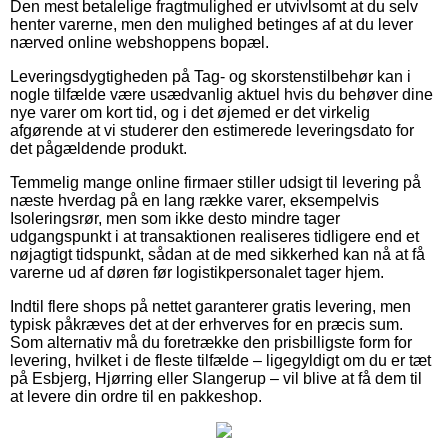
Den mest betalelige fragtmulighed er utvivlsomt at du selv
henter varerne, men den mulighed betinges af at du lever
nærved online webshoppens bopæl.
Leveringsdygtigheden på Tag- og skorstenstilbehør kan i
nogle tilfælde være usædvanlig aktuel hvis du behøver dine
nye varer om kort tid, og i det øjemed er det virkelig
afgørende at vi studerer den estimerede leveringsdato for
det pågældende produkt.
Temmelig mange online firmaer stiller udsigt til levering på
næste hverdag på en lang række varer, eksempelvis
Isoleringsrør, men som ikke desto mindre tager
udgangspunkt i at transaktionen realiseres tidligere end et
nøjagtigt tidspunkt, sådan at de med sikkerhed kan nå at få
varerne ud af døren før logistikpersonalet tager hjem.
Indtil flere shops på nettet garanterer gratis levering, men
typisk påkræves det at der erhverves for en præcis sum.
Som alternativ må du foretrække den prisbilligste form for
levering, hvilket i de fleste tilfælde – ligegyldigt om du er tæt
på Esbjerg, Hjørring eller Slangerup – vil blive at få dem til
at levere din ordre til en pakkeshop.