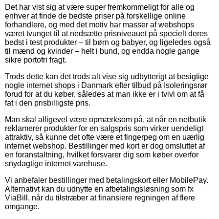
Det har vist sig at være super fremkommeligt for alle og
enhver at finde de bedste priser på forskellige online
forhandlere, og med det motiv har masser af webshops
været tvunget til at nedsætte prisniveauet på specielt deres
bedst i test produkter – til børn og babyer, og ligeledes også
til mænd og kvinder – helt i bund, og endda nogle gange
sikre portofri fragt.
Trods dette kan det trods alt vise sig udbytterigt at besigtige
nogle internet shops i Danmark efter tilbud på Isoleringsrør
forud for at du køber, således at man ikke er i tvivl om at få
fat i den prisbilligste pris.
Man skal alligevel være opmærksom på, at når en netbutik
reklamerer produkter for en salgspris som virker uendeligt
attraktiv, så kunne det ofte være et fingerpeg om en uærlig
internet webshop. Bestillinger med kort er dog omsluttet af
en foranstaltning, hvilket forsvarer dig som køber overfor
snydagtige internet varehuse.
Vi anbefaler bestillinger med betalingskort eller MobilePay.
Alternativt kan du udnytte en afbetalingsløsning som fx
ViaBill, når du tilstræber at finansiere regningen af flere
omgange.