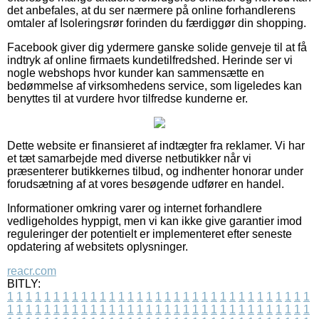
det anbefales, at du ser nærmere på online forhandlerens
omtaler af Isoleringsrør forinden du færdiggør din shopping.
Facebook giver dig ydermere ganske solide genveje til at få
indtryk af online firmaets kundetilfredshed. Herinde ser vi
nogle webshops hvor kunder kan sammensætte en
bedømmelse af virksomhedens service, som ligeledes kan
benyttes til at vurdere hvor tilfredse kunderne er.
Dette website er finansieret af indtægter fra reklamer. Vi har
et tæt samarbejde med diverse netbutikker når vi
præsenterer butikkernes tilbud, og indhenter honorar under
forudsætning af at vores besøgende udfører en handel.
Informationer omkring varer og internet forhandlere
vedligeholdes hyppigt, men vi kan ikke give garantier imod
reguleringer der potentielt er implementeret efter seneste
opdatering af websitets oplysninger.
reacr.com
BITLY:
1
1
1
1
1
1
1
1
1
1
1
1
1
1
1
1
1
1
1
1
1
1
1
1
1
1
1
1
1
1
1
1
1
1
1
1
1
1
1
1
1
1
1
1
1
1
1
1
1
1
1
1
1
1
1
1
1
1
1
1
1
1
1
1
1
1