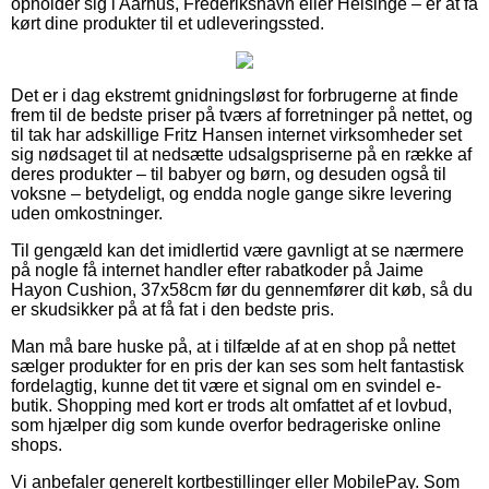
opholder sig i Aarhus, Frederikshavn eller Helsinge – er at få
kørt dine produkter til et udleveringssted.
Det er i dag ekstremt gnidningsløst for forbrugerne at finde
frem til de bedste priser på tværs af forretninger på nettet, og
til tak har adskillige Fritz Hansen internet virksomheder set
sig nødsaget til at nedsætte udsalgspriserne på en række af
deres produkter – til babyer og børn, og desuden også til
voksne – betydeligt, og endda nogle gange sikre levering
uden omkostninger.
Til gengæld kan det imidlertid være gavnligt at se nærmere
på nogle få internet handler efter rabatkoder på Jaime
Hayon Cushion, 37x58cm før du gennemfører dit køb, så du
er skudsikker på at få fat i den bedste pris.
Man må bare huske på, at i tilfælde af at en shop på nettet
sælger produkter for en pris der kan ses som helt fantastisk
fordelagtig, kunne det tit være et signal om en svindel e-
butik. Shopping med kort er trods alt omfattet af et lovbud,
som hjælper dig som kunde overfor bedrageriske online
shops.
Vi anbefaler generelt kortbestillinger eller MobilePay. Som