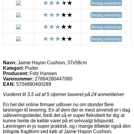
Besøg webshop
Besøg webshop
Besøg webshop
Besøg webshop
Navn:
Jaime Hayon Cushion, 37x58cm
Kategori:
Puder
Producent:
Fritz Hansen
Varenummer:
27884280447060
EAN:
5704890400289
Vurderet til
3.5
ud af 5 stjerner baseret på
24
anmeldelser
En hel del online firmaer udlover nu om stunder flere
løsninger til levering. En af dem der er mest anvendt er i dag
udleveringssteder, fordi det så er super fleksibelt for dig at
kunne hente de købte varer på et selvvalgt tidspunkt.
Løsningen er jo super praktisk, og i mange tilfælde også den
billigste fragtform ved køb af Jaime Hayon Cushion,