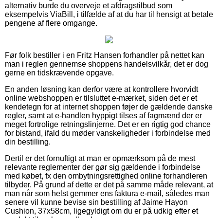
alternativ burde du overveje et afdragstilbud som
eksempelvis ViaBill, i tilfælde af at du har til hensigt at betale
pengene af flere omgange.
Før folk bestiller i en Fritz Hansen forhandler på nettet kan
man i reglen gennemse shoppens handelsvilkår, det er dog
gerne en tidskrævende opgave.
En anden løsning kan derfor være at kontrollere hvorvidt
online webshoppen er tilsluttet e-mærket, siden det er et
kendetegn for at internet shoppen føjer de gældende danske
regler, samt at e-handlen hyppigt tilses af fagmænd der er
meget fortrolige retningslinjerne. Det er en rigtig god chance
for bistand, ifald du møder vanskeligheder i forbindelse med
din bestilling.
Dertil er det fornuftigt at man er opmærksom på de mest
relevante reglementer der gør sig gældende i forbindelse
med købet, fx den ombytningsrettighed online forhandleren
tilbyder. På grund af dette er det på samme måde relevant, at
man når som helst gemmer ens faktura e-mail, således man
senere vil kunne bevise sin bestilling af Jaime Hayon
Cushion, 37x58cm, ligegyldigt om du er på udkig efter et