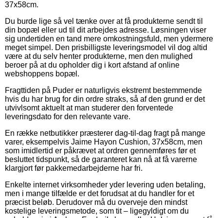
37x58cm.
Du burde lige så vel tænke over at få produkterne sendt til
din bopæl eller ud til dit arbejdes adresse. Løsningen viser
sig undertiden en tand mere omkostningsfuld, men ydermere
meget simpel. Den prisbilligste leveringsmodel vil dog altid
være at du selv henter produkterne, men den mulighed
beroer på at du opholder dig i kort afstand af online
webshoppens bopæl.
Fragttiden på Puder er naturligvis ekstremt bestemmende
hvis du har brug for din ordre straks, så af den grund er det
utvivlsomt aktuelt at man studerer den forventede
leveringsdato for den relevante vare.
En række netbutikker præsterer dag-til-dag fragt på mange
varer, eksempelvis Jaime Hayon Cushion, 37x58cm, men
som imidlertid er påkrævet at ordren gennemføres før et
besluttet tidspunkt, så de garanteret kan nå at få varerne
klargjort før pakkemedarbejderne har fri.
Enkelte internet virksomheder yder levering uden betaling,
men i mange tilfælde er det forudsat at du handler for et
præcist beløb. Derudover må du overveje den mindst
kostelige leveringsmetode, som tit – ligegyldigt om du