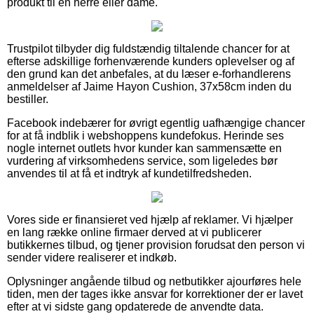
produkt til en herre eller dame.
Trustpilot tilbyder dig fuldstændig tiltalende chancer for at
efterse adskillige forhenværende kunders oplevelser og af
den grund kan det anbefales, at du læser e-forhandlerens
anmeldelser af Jaime Hayon Cushion, 37x58cm inden du
bestiller.
Facebook indebærer for øvrigt egentlig uafhængige chancer
for at få indblik i webshoppens kundefokus. Herinde ses
nogle internet outlets hvor kunder kan sammensætte en
vurdering af virksomhedens service, som ligeledes bør
anvendes til at få et indtryk af kundetilfredsheden.
Vores side er finansieret ved hjælp af reklamer. Vi hjælper
en lang række online firmaer derved at vi publicerer
butikkernes tilbud, og tjener provision forudsat den person vi
sender videre realiserer et indkøb.
Oplysninger angående tilbud og netbutikker ajourføres hele
tiden, men der tages ikke ansvar for korrektioner der er lavet
efter at vi sidste gang opdaterede de anvendte data.