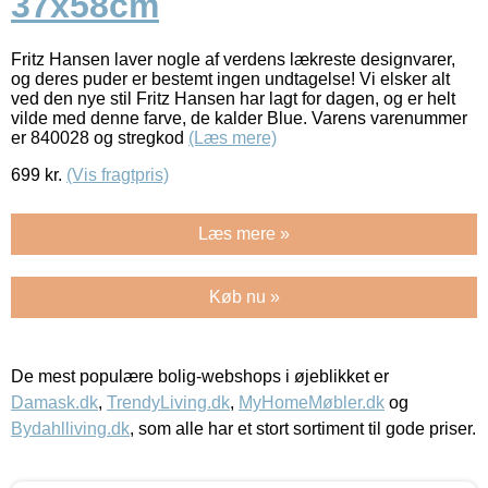
37x58cm
Fritz Hansen laver nogle af verdens lækreste designvarer,
og deres puder er bestemt ingen undtagelse! Vi elsker alt
ved den nye stil Fritz Hansen har lagt for dagen, og er helt
vilde med denne farve, de kalder Blue. Varens varenummer
er 840028 og stregkod
(Læs mere)
699
kr.
(Vis fragtpris)
Læs mere »
Køb nu »
De mest populære bolig-webshops i øjeblikket er
Damask.dk
,
TrendyLiving.dk
,
MyHomeMøbler.dk
og
Bydahlliving.dk
, som alle har et stort sortiment til gode priser.