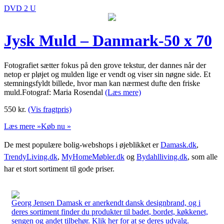
DVD 2 U
Jysk Muld – Danmark-50 x 70
Fotografiet sætter fokus på den grove tekstur, der dannes når der
netop er pløjet og mulden lige er vendt og viser sin nøgne side. Et
stemningsfyldt billede, hvor man kan nærmest dufte den friske
muld.Fotograf: Maria Rosendal
(Læs mere)
550
kr.
(Vis fragtpris)
Læs mere »
Køb nu »
De mest populære bolig-webshops i øjeblikket er
Damask.dk
,
TrendyLiving.dk
,
MyHomeMøbler.dk
og
Bydahlliving.dk
, som alle
har et stort sortiment til gode priser.
Georg Jensen Damask er anerkendt dansk designbrand, og i
deres sortiment finder du produkter til badet, bordet, køkkenet,
sengen og andet tilbehør. Klik her for at se deres udvalg.