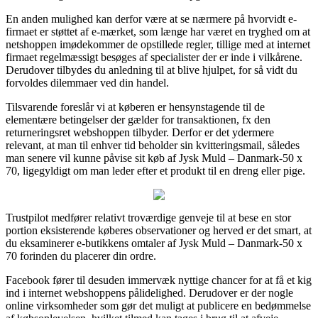
En anden mulighed kan derfor være at se nærmere på hvorvidt e-
firmaet er støttet af e-mærket, som længe har været en tryghed om at
netshoppen imødekommer de opstillede regler, tillige med at internet
firmaet regelmæssigt besøges af specialister der er inde i vilkårene.
Derudover tilbydes du anledning til at blive hjulpet, for så vidt du
forvoldes dilemmaer ved din handel.
Tilsvarende foreslår vi at køberen er hensynstagende til de
elementære betingelser der gælder for transaktionen, fx den
returneringsret webshoppen tilbyder. Derfor er det ydermere
relevant, at man til enhver tid beholder sin kvitteringsmail, således
man senere vil kunne påvise sit køb af Jysk Muld – Danmark-50 x
70, ligegyldigt om man leder efter et produkt til en dreng eller pige.
Trustpilot medfører relativt troværdige genveje til at bese en stor
portion eksisterende køberes observationer og herved er det smart, at
du eksaminerer e-butikkens omtaler af Jysk Muld – Danmark-50 x
70 forinden du placerer din ordre.
Facebook fører til desuden immervæk nyttige chancer for at få et kig
ind i internet webshoppens pålidelighed. Derudover er der nogle
online virksomheder som gør det muligt at publicere en bedømmelse