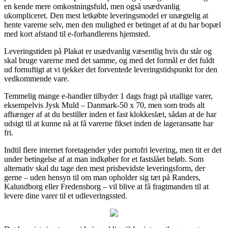
en kende mere omkostningsfuld, men også usædvanlig
ukompliceret. Den mest letkøbte leveringsmodel er unægtelig at
hente varerne selv, men den mulighed er betinget af at du har bopæl
med kort afstand til e-forhandlerens hjemsted.
Leveringstiden på Plakat er usædvanlig væsentlig hvis du står og
skal bruge varerne med det samme, og med det formål er det fuldt
ud fornuftigt at vi tjekker det forventede leveringstidspunkt for den
vedkommende vare.
Temmelig mange e-handler tilbyder 1 dags fragt på utallige varer,
eksempelvis Jysk Muld – Danmark-50 x 70, men som trods alt
afhænger af at du bestiller inden et fast klokkeslæt, sådan at de har
udsigt til at kunne nå at få varerne fikset inden de lageransatte har
fri.
Indtil flere internet foretagender yder portofri levering, men tit er det
under betingelse af at man indkøber for et fastslået beløb. Som
alternativ skal du tage den mest prisbevidste leveringsform, der
gerne – uden hensyn til om man opholder sig tæt på Randers,
Kalundborg eller Fredensborg – vil blive at få fragtmanden til at
levere dine varer til et udleveringssted.