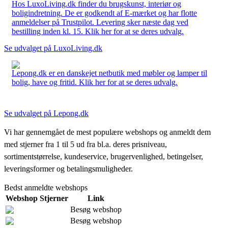
Hos LuxoLiving.dk finder du brugskunst, interiør og
boligindretning. De er godkendt af E-mærket og har flotte
anmeldelser på Trustpilot. Levering sker næste dag ved
bestilling inden kl. 15. Klik her for at se deres udvalg.
Se udvalget på LuxoLiving.dk
Lepong.dk er en danskejet netbutik med møbler og lamper til
bolig, have og fritid. Klik her for at se deres udvalg.
Se udvalget på Lepong.dk
Vi har gennemgået de mest populære webshops og anmeldt dem
med stjerner fra 1 til 5 ud fra bl.a. deres prisniveau,
sortimentstørrelse, kundeservice, brugervenlighed, betingelser,
leveringsformer og betalingsmuligheder.
Bedst anmeldte webshops
Webshop
Stjerner
Link
Besøg webshop
Besøg webshop