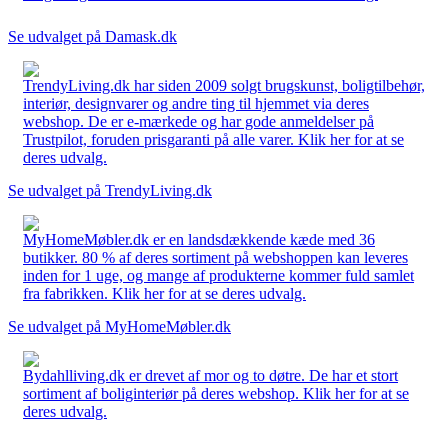
Se udvalget på Damask.dk
TrendyLiving.dk har siden 2009 solgt brugskunst, boligtilbehør,
interiør, designvarer og andre ting til hjemmet via deres
webshop. De er e-mærkede og har gode anmeldelser på
Trustpilot, foruden prisgaranti på alle varer. Klik her for at se
deres udvalg.
Se udvalget på TrendyLiving.dk
MyHomeMøbler.dk er en landsdækkende kæde med 36
butikker. 80 % af deres sortiment på webshoppen kan leveres
inden for 1 uge, og mange af produkterne kommer fuld samlet
fra fabrikken. Klik her for at se deres udvalg.
Se udvalget på MyHomeMøbler.dk
Bydahlliving.dk er drevet af mor og to døtre. De har et stort
sortiment af boliginteriør på deres webshop. Klik her for at se
deres udvalg.