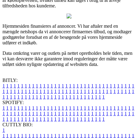
af købsoplevelsen, hvilket tilmed kan tages i brug til at afveje
tilfredsheden hos kunderne.
Hjemmesiden finansieres af annoncer. Vi har aftaler med en
mængde netshops da vi annoncerer firmaernes tilbud, og modtager
godtgørelse forudsat en af de besøgende på vores hjemmeside
udfører et indkøb.
Data omkring varer og outlets på nettet opretholdes hele tiden, men
vi kan desværre ikke garantere imod reguleringer der måtte være
udført siden nyligste opdatering af websitets data.
BITLY:
1
1
1
1
1
1
1
1
1
1
1
1
1
1
1
1
1
1
1
1
1
1
1
1
1
1
1
1
1
1
1
1
1
1
1
1
1
1
1
1
1
1
1
1
1
1
1
1
1
1
1
1
1
1
1
1
1
1
1
1
1
1
1
1
1
1
1
1
1
1
1
1
1
1
1
1
1
1
1
1
1
1
1
1
1
1
1
1
1
1
1
1
1
1
1
1
1
1
1
1
SPOTIFY:
1
1
1
1
1
1
1
1
1
1
1
1
1
1
1
1
1
1
1
1
1
1
1
1
1
1
1
1
1
1
1
1
1
1
1
1
1
1
1
1
1
1
1
1
1
1
1
1
1
1
1
1
1
1
1
1
1
1
1
1
1
1
1
1
1
1
1
1
1
1
1
1
1
1
1
1
1
1
1
1
1
1
1
1
1
1
1
1
1
1
1
1
1
1
1
1
1
1
1
1
CUTTLY BIO:
1
1
1
1
1
1
1
1
1
1
1
1
1
1
1
1
1
1
1
1
1
1
1
1
1
1
1
1
1
1
1
1
1
1
1
1
1