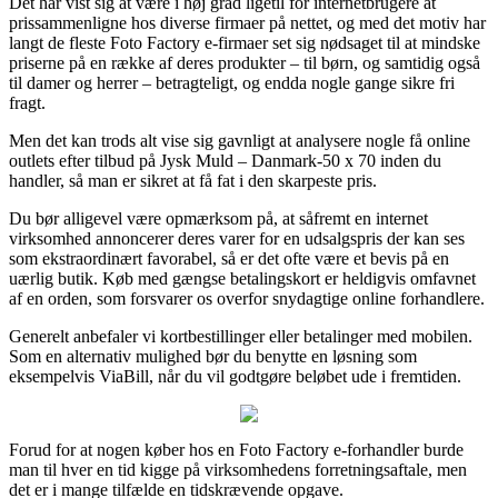
Det har vist sig at være i høj grad ligetil for internetbrugere at
prissammenligne hos diverse firmaer på nettet, og med det motiv har
langt de fleste Foto Factory e-firmaer set sig nødsaget til at mindske
priserne på en række af deres produkter – til børn, og samtidig også
til damer og herrer – betragteligt, og endda nogle gange sikre fri
fragt.
Men det kan trods alt vise sig gavnligt at analysere nogle få online
outlets efter tilbud på Jysk Muld – Danmark-50 x 70 inden du
handler, så man er sikret at få fat i den skarpeste pris.
Du bør alligevel være opmærksom på, at såfremt en internet
virksomhed annoncerer deres varer for en udsalgspris der kan ses
som ekstraordinært favorabel, så er det ofte være et bevis på en
uærlig butik. Køb med gængse betalingskort er heldigvis omfavnet
af en orden, som forsvarer os overfor snydagtige online forhandlere.
Generelt anbefaler vi kortbestillinger eller betalinger med mobilen.
Som en alternativ mulighed bør du benytte en løsning som
eksempelvis ViaBill, når du vil godtgøre beløbet ude i fremtiden.
Forud for at nogen køber hos en Foto Factory e-forhandler burde
man til hver en tid kigge på virksomhedens forretningsaftale, men
det er i mange tilfælde en tidskrævende opgave.