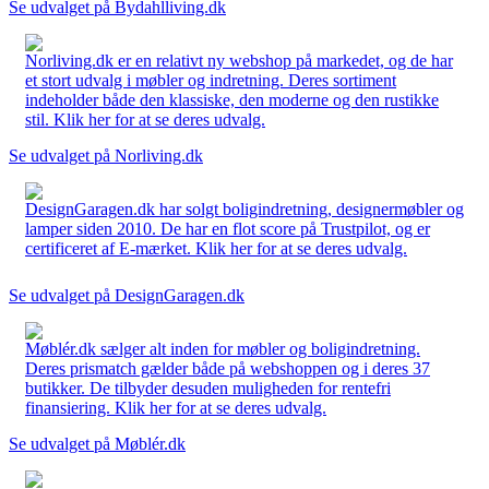
Se udvalget på Bydahlliving.dk
Norliving.dk er en relativt ny webshop på markedet, og de har
et stort udvalg i møbler og indretning. Deres sortiment
indeholder både den klassiske, den moderne og den rustikke
stil. Klik her for at se deres udvalg.
Se udvalget på Norliving.dk
DesignGaragen.dk har solgt boligindretning, designermøbler og
lamper siden 2010. De har en flot score på Trustpilot, og er
certificeret af E-mærket. Klik her for at se deres udvalg.
Se udvalget på DesignGaragen.dk
Møblér.dk sælger alt inden for møbler og boligindretning.
Deres prismatch gælder både på webshoppen og i deres 37
butikker. De tilbyder desuden muligheden for rentefri
finansiering. Klik her for at se deres udvalg.
Se udvalget på Møblér.dk