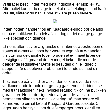
Vi tilråder bestillinger med betalingskort eller MobilePay.
Alternativt kunne du drage fordel af et afbetalingstilbud fra fx
ViaBill, såfremt du har i sinde at klare prisen senere.
Inden nogen handler hos en Kaagaard e-shop bør de altid
se på e-butikkens handelsaftale, dog er det mange gange
ikke specielt ophidsende.
Et nemt alternativ er at granske om internet webshoppen er
støttet af e-mærket, som bør være et tegn på at e-handlen
tilslutter sig de danske love, foruden at e-firmaet løbende
besigtiges af fagmænd der er meget bekendte med de
gældende regulativer. Dette er desuden din lejlighed til
support, når du oplever problemer i forbindelse med din
ordre.
Tilsvarende går vi ind for at kunden er klar over de mest
vedkommende forhold der gør sig gældende i forbindelse
med transaktionen, f.eks. hvilken returpolitik online butikken
garanterer. Her er det ligeledes afgørende, at man
permanent sikrer sin e-mail kvittering, så man senere vil
kunne vidne om sit køb af Kaagaard Garderobeskabe 5
låger, uden hensyn til om du efterspørger produkter til en