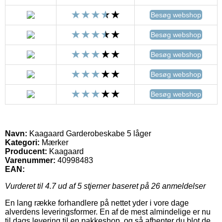
Besøg webshop
Besøg webshop
Besøg webshop
Besøg webshop
Besøg webshop
Navn:
Kaagaard Garderobeskabe 5 låger
Kategori:
Mærker
Producent:
Kaagaard
Varenummer:
40998483
EAN:
Vurderet til
4.7
ud af 5 stjerner baseret på
26
anmeldelser
En lang række forhandlere på nettet yder i vore dage
alverdens leveringsformer. En af de mest almindelige er nu
til dags levering til en pakkeshop, og så afhenter du blot de