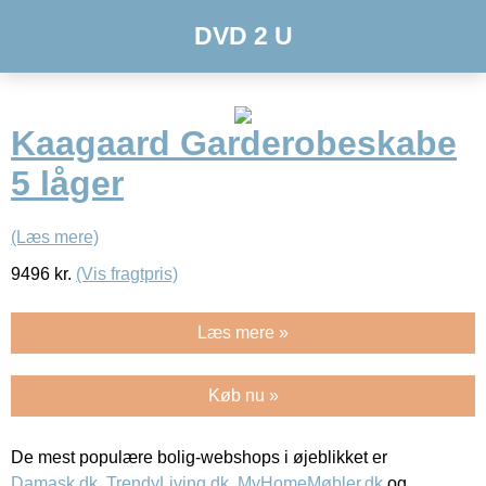
DVD 2 U
Kaagaard Garderobeskabe
5 låger
(Læs mere)
9496
kr.
(Vis fragtpris)
Læs mere »
Køb nu »
De mest populære bolig-webshops i øjeblikket er
Damask.dk
,
TrendyLiving.dk
,
MyHomeMøbler.dk
og