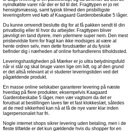
nyindkøbte varer når der er tid til det. Fragttypen er jo ret
hensigtsmæssig, samt typisk tilmed den prisbilligste
leveringsform ved køb af Kaagaard Garderobeskabe 5 låger.
Du kunne omvendt beslutte dig for at få pakken sendt til din
privatbolig eller til hvor du arbejder. Fragttypen bliver
jævnligt en tand dyrere, men ydermere super nem. Den mest
prisbevidste form for fragt kan ikke modsiges at være at
hente ordren selv, men dette forudsætter at du fysisk
befinder dig i nærheden af online forhandlerens tilholdssted.
Leveringshastigheden på Mærker er jo ultra betydningsfuld
når vi står og skal bruge varen lige om lidt, og af den grund
er det altså relevant at vi studerer leveringstiden ved det
pågældende produkt.
En masse online selskaber garanterer levering på næste
hverdag på flere produkter, eksempelvis Kaagaard
Garderobeskabe 5 låger, men vær vagtsom da det er
forudsat at bestillingen laves før et fast klokkeslæt, således
at de med sikkerhed kan nå at få de nye varer klar inden
lagerpersonalet har fri.
Nogle internet shops sikrer levering uden betaling, men i de
fleste tilfælde er det kun gældende hvis du shopper for en