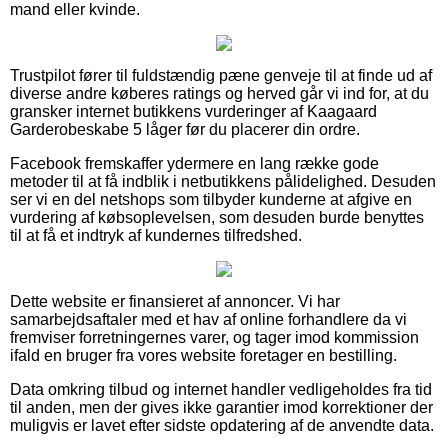
mand eller kvinde.
Trustpilot fører til fuldstændig pæne genveje til at finde ud af
diverse andre køberes ratings og herved går vi ind for, at du
gransker internet butikkens vurderinger af Kaagaard
Garderobeskabe 5 låger før du placerer din ordre.
Facebook fremskaffer ydermere en lang række gode
metoder til at få indblik i netbutikkens pålidelighed. Desuden
ser vi en del netshops som tilbyder kunderne at afgive en
vurdering af købsoplevelsen, som desuden burde benyttes
til at få et indtryk af kundernes tilfredshed.
Dette website er finansieret af annoncer. Vi har
samarbejdsaftaler med et hav af online forhandlere da vi
fremviser forretningernes varer, og tager imod kommission
ifald en bruger fra vores website foretager en bestilling.
Data omkring tilbud og internet handler vedligeholdes fra tid
til anden, men der gives ikke garantier imod korrektioner der
muligvis er lavet efter sidste opdatering af de anvendte data.