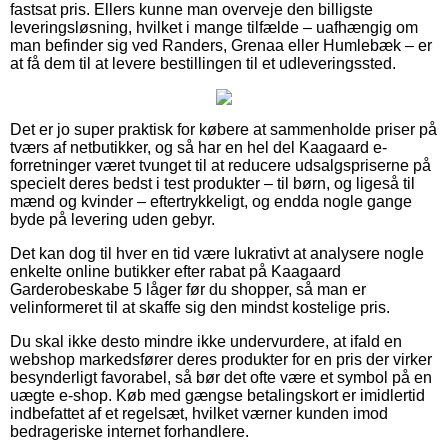
fastsat pris. Ellers kunne man overveje den billigste
leveringsløsning, hvilket i mange tilfælde – uafhængig om
man befinder sig ved Randers, Grenaa eller Humlebæk – er
at få dem til at levere bestillingen til et udleveringssted.
Det er jo super praktisk for købere at sammenholde priser på
tværs af netbutikker, og så har en hel del Kaagaard e-
forretninger været tvunget til at reducere udsalgspriserne på
specielt deres bedst i test produkter – til børn, og ligeså til
mænd og kvinder – eftertrykkeligt, og endda nogle gange
byde på levering uden gebyr.
Det kan dog til hver en tid være lukrativt at analysere nogle
enkelte online butikker efter rabat på Kaagaard
Garderobeskabe 5 låger før du shopper, så man er
velinformeret til at skaffe sig den mindst kostelige pris.
Du skal ikke desto mindre ikke undervurdere, at ifald en
webshop markedsfører deres produkter for en pris der virker
besynderligt favorabel, så bør det ofte være et symbol på en
uægte e-shop. Køb med gængse betalingskort er imidlertid
indbefattet af et regelsæt, hvilket værner kunden imod
bedrageriske internet forhandlere.