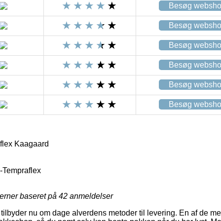
Besøg websh
Besøg websh
Besøg websh
Besøg websh
Besøg websh
Besøg websh
flex Kaagaard
-Tempraflex
jerner baseret på
42
anmeldelser
s tilbyder nu om dage alverdens metoder til levering. En af de m