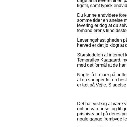
dage at få leveret til en
ligetil, samt typisk end
Du kunne endvidere foretr
somme tider en anelse m
levering er dog at du sel
forhandlerens tilholdsste
Leveringshastigheden på 
herved er det jo klogt a
Størstedelen af internet
Tempraflex Kaagaard, men 
med det formål at de har 
Nogle få firmaer på nette
at du shopper for en bes
er tæt på Vejle, Slagelse 
Det har vist sig at være 
online varehuse, og til g
prisniveauet på deres pro
nogle gange frembyde le