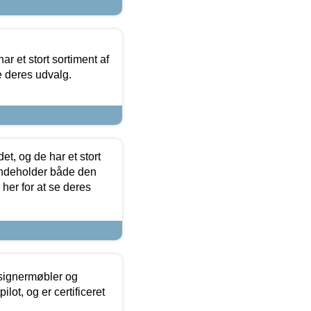
ar et stort sortiment af
e deres udvalg.
t, og de har et stort
 indeholder både den
 her for at se deres
esignermøbler og
lot, og er certificeret