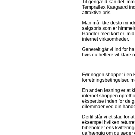
Til gengæld kan det imme
Tempraflex Kaagaard inde
attraktive pris.
Man må ikke desto mindre 
salgspris som er himmelr
Handler med kort er imid
internet virksomheder.
Generelt går vi ind for h
hvis du hellere vil klare
Før nogen shopper i en K
forretningsbetingelser, m
En anden løsning er at ki
internet shoppen opretho
ekspertise inden for de 
dilemmaer ved din hande
Dertil slår vi et slag for
eksempel hvilken returre
bibeholder ens kvitteri
uafhængig om du søger en