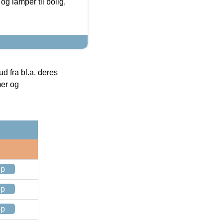
g lamper til bolig,
 fra bl.a. deres
mer og
op
op
op