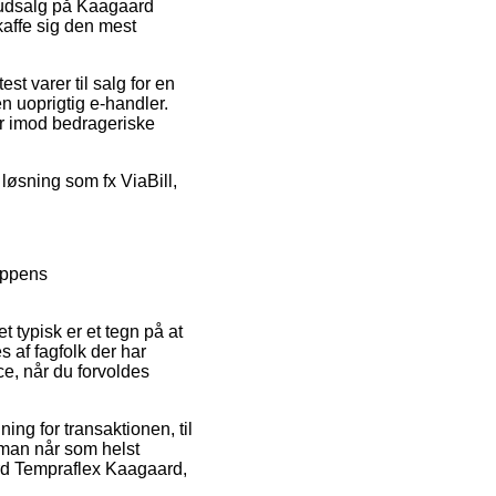
r udsalg på Kaagaard
affe sig den mest
st varer til salg for en
 uoprigtig e-handler.
er imod bedrageriske
 løsning som fx ViaBill,
oppens
t typisk er et tegn på at
 af fagfolk der har
ce, når du forvoldes
ing for transaktionen, til
 man når som helst
ard Tempraflex Kaagaard,