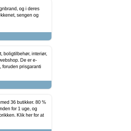
nbrand, og i deres
køkkenet, sengen og
boligtilbehør, interiør,
 webshop. De er e-
 foruden prisgaranti
ed 36 butikker. 80 %
nden for 1 uge, og
ikken. Klik her for at