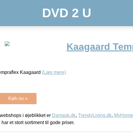
DVD 2 U
Kaagaard Temp
empraflex Kaagaard
(Læs mere)
Køb nu »
webshops i øjeblikket er
Damask.dk
,
TrendyLiving.dk
,
MyHomeM
 har et stort sortiment til gode priser.