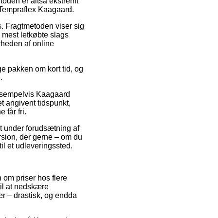
toden er altså ekstremt
 Tempraflex Kaagaard.
s. Fragtmetoden viser sig
mest letkøbte slags
ærheden af online
e pakken om kort tid, og
.
 eksempelvis Kaagaard
t angivent tidspunkt,
får fri.
et under forudsætning af
rsion, der gerne – om du
til et udleveringssted.
n om priser hos flere
til at nedskære
er – drastisk, og endda