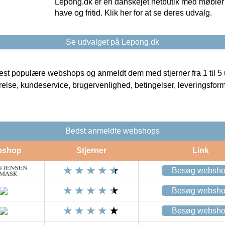
Lepong.dk er en danskejet netbutik med møbler o
have og fritid. Klik her for at se deres udvalg.
Se udvalget på Lepong.dk
t populære webshops og anmeldt dem med stjerner fra 1 til 5 ud
rrelse, kundeservice, brugervenlighed, betingelser, leveringsfor
Bedst anmeldte webshops
bshop
Stjerner
Link
Besøg websh
Besøg websh
Besøg websh