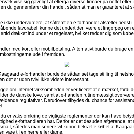
rvæk vise sig gavnligt at eftergå diverse firmaer på nettet efte
n du gennemfører din handel, sådan at man er garanteret at sk
ikke undervurdere, at såfremt en e-forhandler afsætter bedst i te
åbende favorabel, kunne det undertiden være et fingerpeg om en
lertid dækket ind under et regelsæt, hvilket redder dig som køb
andler med kort eller mobilbetaling. Alternativt burde du bruge en
 omkostningerne ude i fremtiden.
aagaard e-forhandler burde de sådan set tage stilling til netsh
en det er uden tvivl ikke videre interessant.
gge om internet virksomheden er verificeret af e-mærket, fordi de
lder de danske love, samt at e-handlen rutinemæssigt overværes
gældende regulativer. Derudover tilbydes du chance for assistan
l.
 at du er vaks omkring de vigtigste reglementer der kan have betydn
ttighed e-forhandleren har. Derfor er det desuden afgørende, at
ngsmail, således man senere vil kunne bekræfte købet af Kaaga
 vare til en herre eller dame.