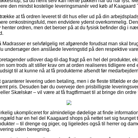
 pakkeshop, så du nemt selv kan hente pakken når du har lyst. Me
videre den mindst kostelige leveringsmanér ved køb af Kaagaard
ække at få ordren leveret til dit hus eller ud på din arbejdsplad
ere omkostningsfuld, men endvidere yderst overkommelig. Den 
v henter ordren, men det beroer på at du fysisk befinder dig i n
d.
Madrasser er selvfølgelig ret afgørende forudsat man skal brug
t du undersøger den anslåede leveringstid på den respektive vare
 foretagender udlover dag-til-dag fragt på en hel del produkter,
som trods alt stiller krav om at orden realiseres tidligere end e
udsigt til at kunne nå at få produkterne afsendt før medarbejderne 
t garanterer levering uden betaling, men i de fleste tilfælde er d
temt pris. Desuden bør du overveje den prisbilligste leveringsve
eller Skælskør – vil være at få fragtfirmaet til at bringe din ordre 
virkelig ukompliceret for almindelige dødelige at finde informatio
engæld har en hel del Kaagaard shops på nettet set sig tvunget 
dukter – til drenge og piger, og ligeledes også til herrer og dam
vering uden beregning.