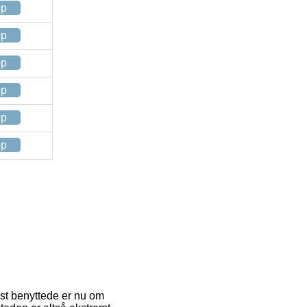
op
op
op
op
op
op
est benyttede er nu om