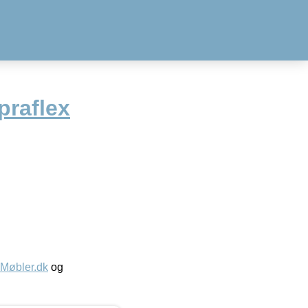
raflex
øbler.dk
og