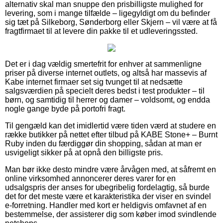
alternativ skal man snuppe den prisbilligste mulighed for
levering, som i mange tilfælde – ligegyldigt om du befinder
sig tæt på Silkeborg, Sønderborg eller Skjern – vil være at få
fragtfirmaet til at levere din pakke til et udleveringssted.
Det er i dag vældig smertefrit for enhver at sammenligne
priser på diverse internet outlets, og altså har massevis af
Kabe internet firmaer set sig tvunget til at nedsætte
salgsværdien på specielt deres bedst i test produkter – til
børn, og samtidig til herrer og damer – voldsomt, og endda
nogle gange byde på portofri fragt.
Til gengæld kan det imidlertid være tiden værd at studere en
række butikker på nettet efter tilbud på KABE Stone+ – Burnt
Ruby inden du færdiggør din shopping, sådan at man er
usvigeligt sikker på at opnå den billigste pris.
Man bør ikke desto mindre være årvågen med, at såfremt en
online virksomhed annoncerer deres varer for en
udsalgspris der anses for ubegribelig fordelagtig, så burde
det for det meste være et karakteristika der viser en svindel
e-forretning. Handler med kort er heldigvis omfavnet af en
bestemmelse, der assisterer dig som køber imod svindlende