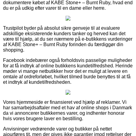
dokumentere købet af KABE Stone+ – Burnt Ruby, hvad end
du er på udkig efter varer til en dame eller herre.
Trustpilot byder på absolut sikre genveje til at evaluere
adskillige eksisterende kunders tanker og herved kan det
være til hjælp, at du ser nærmere på e-butikkens vurderinger
af KABE Stone+ – Burnt Ruby forinden du færdiggør din
shopping.
Facebook indebærer også forholdsvis passelige muligheder
for at få indtryk af online butikkens kundetilfredshed. Herinde
møder vi mange netbutikker hvor det er muligt at levere en
omtale af ordreforløbet, hvilket tilmed burde benyttes til at få
et indtryk af kundetilfredsheden.
Vores hjemmeside er finansieret ved hjælp af reklamer. Vi
har samarbejdsaftaler med et hav af online shops i Danmark
da vi annoncerer butikkernes varer, og indhenter honorar
hvis vores brugere laver en bestilling.
Anvisninger vedrørende varer og butikker på nettet
ajourføres tit, men der gives ikke garantier imod rettelser der