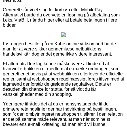
netshops.
Generelt slår vi et slag for kortkøb eller MobilePay.
Alternativt burde du overveje en løsning på afbetaling som
f.eks. ViaBill, når du higer efter at betale betalingen i flere
bidder.
Før nogen bestiller på en Kabe online virksomhed burde
man for at være sikker gennemlæse netbutikkens
handelsvilkår, dog er det gerne ikke videre interessant.
Et alternativt forslag kunne måske være at finde ud af
hvorvidt e-butikken er medlem af e-mærke ordningen, som
generelt er et bevis på at webbutikken efterlever de officielle
regler, samt at webshoppen regelmæssigt føres tilsyn med af
fagmænd der forstår de gældende regulativer. Dette er
desuden din chance for støtte, for så vidt du får
vanskeligheder med din shopping.
Yderligere tilrådes det at du er hensynstagende til de
primære retningslinjer der har indvirkning på bestillingen,
som fx den ombytningsret netshoppen tilsikrer. I den relation
er det på samme måde relevant, at man når som helst
bevarer ens e-mail kvittering, så man altid vil kunne