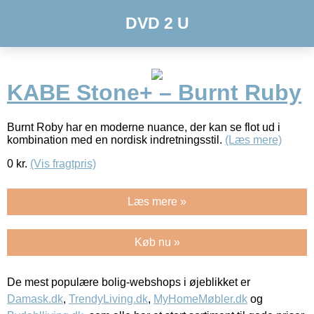
DVD 2 U
KABE Stone+ – Burnt Ruby
Burnt Roby har en moderne nuance, der kan se flot ud i
kombination med en nordisk indretningsstil.
(Læs mere)
0
kr.
(Vis fragtpris)
Læs mere »
Køb nu »
De mest populære bolig-webshops i øjeblikket er
Damask.dk
,
TrendyLiving.dk
,
MyHomeMøbler.dk
og