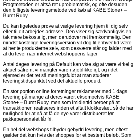
Fragtmetoden er altså ret uproblematisk, og ofte desuden
den billigste leveringsmetode ved køb af KABE Stone+ –
Burnt Ruby.
Du kan ligeledes prøve at vælge levering hjem til dig selv
eller til dit arbejdes adresse. Den viser sig sædvanligvis en
tak mere bekostelig, men derudover ret fremkommelig. Den
mindst kostelige leveringsversion vil dog til enhver tid være
at hente produkterne selv, som desværre står og falder med
at du lever nær internet webshoppens lager.
Antal dages levering på Default kan vise sig at være virkelig
aktuel såfremt vi mangler varen øjeblikkeligt, og i det
øjemed er det ret så meningsfuldt at man studerer
leveringstidspunktet ved det aktuelle produkt.
En stor portion online forretninger reklamerer med 1 dags
levering på mange af deres varer, eksempelvis KABE
Stone+ – Burnt Ruby, men som imidlertid beroer på at
transaktionen realiseres inden et aftalt klokkeslæt, så de har
mulighed for at nå at få de nye varer distribueret før
pakkepersonalet får fri.
En hel del webshops tilbyder gebyrfri levering, men oftest
gælder det kun hvis der shoppes for et bestemt beløb. Som