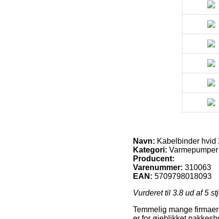
Navn:
Kabelbinder hvid 
Kategori:
Varmepumper |
Producent:
Varenummer:
310063
EAN:
5709798018093
Vurderet til
3.8
ud af 5 st
Temmelig mange firmaer p
er for øjeblikket pakkesh