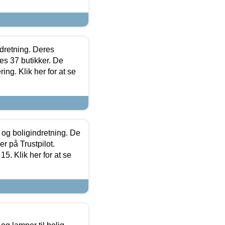
ndretning. Deres
s 37 butikker. De
ing. Klik her for at se
 og boligindretning. De
r på Trustpilot.
5. Klik her for at se