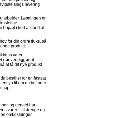
vidste slags levering
r du arbejder. Løsningen er
 kostelige
r bopæl i kort afstand af
ov for din ordre fluks, så
dende produkt.
ikkens varer,
et nødvendiggør at
nå at få dit nye produkt
u bestiller for en fastsat
hensyn til om du befinder
eshop.
aber, og derved har
res varer – til drenge og
uden omkostninger.