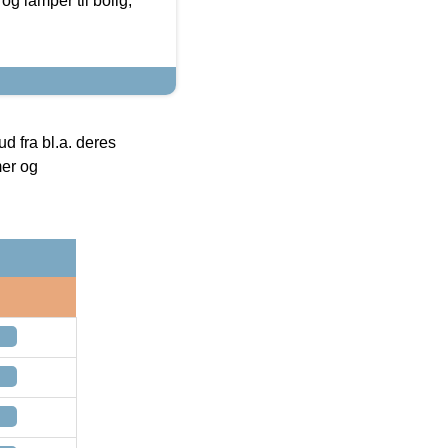
g lamper til bolig,
 fra bl.a. deres
mer og