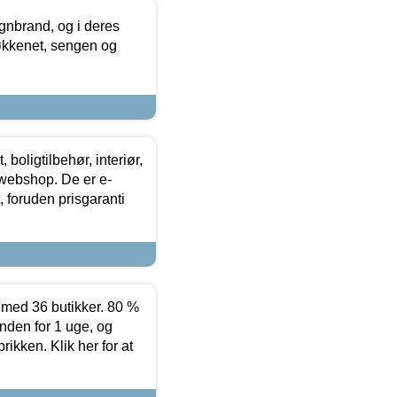
nbrand, og i deres
køkkenet, sengen og
boligtilbehør, interiør,
 webshop. De er e-
 foruden prisgaranti
ed 36 butikker. 80 %
nden for 1 uge, og
ikken. Klik her for at