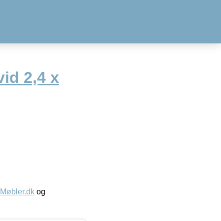
id 2,4 x
øbler.dk
og