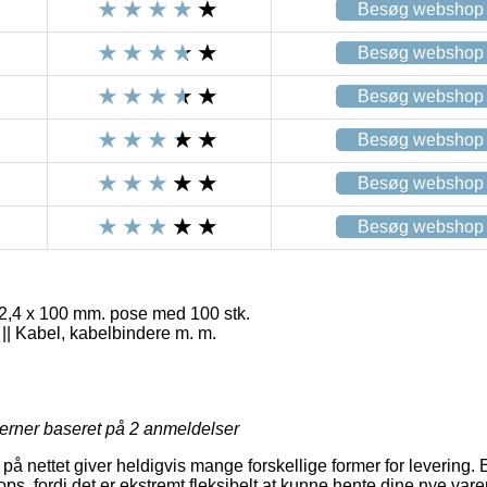
Besøg webshop
Besøg webshop
Besøg webshop
Besøg webshop
Besøg webshop
Besøg webshop
2,4 x 100 mm. pose med 100 stk.
| Kabel, kabelbindere m. m.
jerner baseret på
2
anmeldelser
å nettet giver heldigvis mange forskellige former for levering.
ops, fordi det er ekstremt fleksibelt at kunne hente dine nye vare