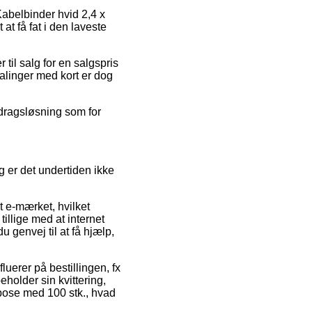
Kabelbinder hvid 2,4 x
at få fat i den laveste
til salg for en salgspris
alinger med kort er dog
fdragsløsning som for
g er det undertiden ikke
 e-mærket, hvilket
illige med at internet
u genvej til at få hjælp,
luerer på bestillingen, fx
older sin kvittering,
pose med 100 stk., hvad