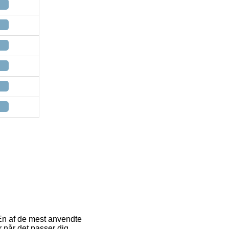
 En af de mest anvendte
r når det passer dig