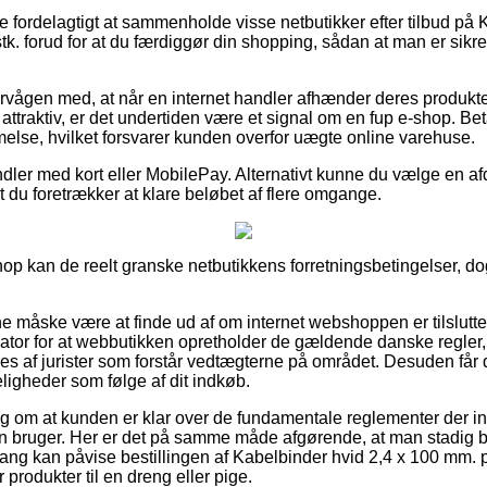
ve fordelagtigt at sammenholde visse netbutikker efter tilbud på 
 forud for at du færdiggør din shopping, sådan at man er sikret 
vågen med, at når en internet handler afhænder deres produkter 
ttraktiv, er det undertiden være et signal om en fup e-shop. Bet
melse, hvilket forsvarer kunden overfor uægte online varehuse.
ndler med kort eller MobilePay. Alternativt kunne du vælge en a
 du foretrækker at klare beløbet af flere omgange.
op kan de reelt granske netbutikkens forretningsbetingelser, do
måske være at finde ud af om internet webshoppen er tilsluttet
tor for at webbutikken opretholder de gældende danske regler, t
eres af jurister som forstår vedtægterne på området. Desuden får d
igheder som følge af dit indkøb.
lag om at kunden er klar over de fundamentale reglementer der inf
 bruger. Her er det på samme måde afgørende, at man stadig beh
ng kan påvise bestillingen af Kabelbinder hvid 2,4 x 100 mm. 
 produkter til en dreng eller pige.