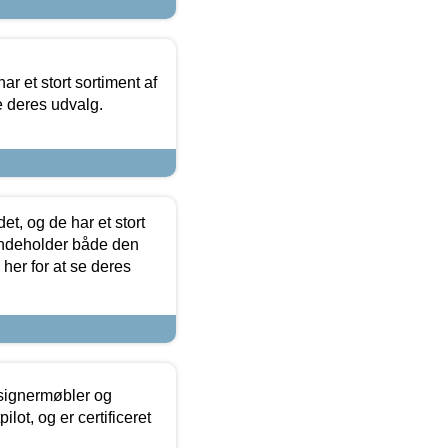
ar et stort sortiment af
e deres udvalg.
t, og de har et stort
 indeholder både den
 her for at se deres
esignermøbler og
lot, og er certificeret