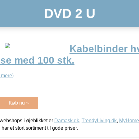
DVD 2 U
Kabelbinder hv
se med 100 stk.
 mere)
Køb nu »
webshops i øjeblikket er
Damask.dk
,
TrendyLiving.dk
,
MyHomeM
 har et stort sortiment til gode priser.