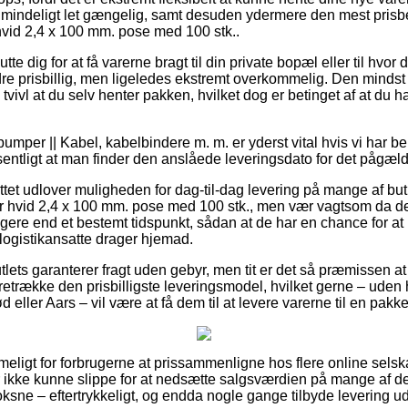
lmindeligt let gængelig, samt desuden ydermere den mest prisbe
vid 2,4 x 100 mm. pose med 100 stk..
tte dig for at få varerne bragt til din private bopæl eller til hvo
dre prisbillig, men ligeledes ekstremt overkommelig. Den mindst
vivl at du selv henter pakken, hvilket dog er betinget af at du ha
per || Kabel, kabelbindere m. m. er yderst vital hvis vi har beh
sentligt at man finder den anslåede leveringsdato for det pågæl
ttet udlover muligheden for dag-til-dag levering på mange af but
 hvid 2,4 x 100 mm. pose med 100 stk., men vær vagtsom da d
ligere end et bestemt tidspunkt, sådan at de har en chance for at 
e logistikansatte drager hjemad.
lets garanterer fragt uden gebyr, men tit er det så præmissen at d
retrække den prisbilligste leveringsmodel, hvilket gerne – uden 
d eller Aars – vil være at få dem til at levere varerne til en pakk
eligt for forbrugerne at prissammenligne hos flere online selsk
r ikke kunne slippe for at nedsætte salgsværdien på mange af de
l voksne – eftertrykkeligt, og endda nogle gange tilbyde levering 