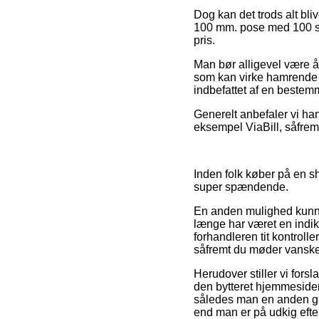
Dog kan det trods alt bli
100 mm. pose med 100 stk.
pris.
Man bør alligevel være år
som kan virke hamrende a
indbefattet af en bestem
Generelt anbefaler vi ha
eksempel ViaBill, såfremt
Inden folk køber på en sh
super spændende.
En anden mulighed kunne 
længe har været en indika
forhandleren tit kontroll
såfremt du møder vanskel
Herudover stiller vi fors
den bytteret hjemmesiden
således man en anden ga
end man er på udkig efter