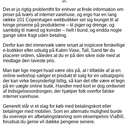
Det er jo rigtig problemfrit for enhver at finde information om
priser på tværs af internet varehuse, og ergo har en lang
række 101 Copenhagen webbutikker set sig tvunget til at
tvinge priserne på produkterne – til piger og drenge, og
samtidig til mænd og kvinder – helt i bund, og endda nogle
gange sikre fragt uden betaling.
Derfor kan det immervæk være smart at inspicere forskellige
e-butikker efter udsalg på Kabin Vase, Tall, Sand før du
placerer ordren, således at du er på den sikre side med at
modtage den laveste pris.
Man bør lige meget hvad være obs på, at i tilfælde af at en
online webshop sælger et produkt til salg for en udsalgspris
der kan virke besynderligt billig, så kan det ofte være et tegn
på en uægte online butik. Handler med kort er dog omfavnet
af Indsigelsesordningen, der hjælper folk overfor falske
internet varehuse.
Generelt slår vi et slag for køb med betalingskort eller
betalinger med mobilen. Som en alternativ mulighed burde
du overveje en afbetalingsløsning som eksempelvis ViaBill,
forudsat du gerne vil dække pengene senere.