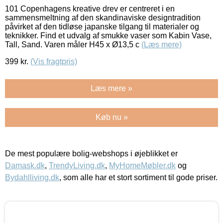
101 Copenhagens kreative drev er centreret i en
sammensmeltning af den skandinaviske designtradition
påvirket af den tidløse japanske tilgang til materialer og
teknikker. Find et udvalg af smukke vaser som Kabin Vase,
Tall, Sand. Varen måler H45 x Ø13,5 c
(Læs mere)
399
kr.
(Vis fragtpris)
Læs mere »
Køb nu »
De mest populære bolig-webshops i øjeblikket er
Damask.dk
,
TrendyLiving.dk
,
MyHomeMøbler.dk
og
Bydahlliving.dk
, som alle har et stort sortiment til gode priser.