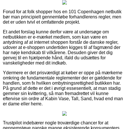
Forud for at folk shopper hos en 101 Copenhagen netbutik
bør man principielt gennemløbe forhandlerens regler, men
det er uden tvivl et omfattende projekt.
Et andet forslag kunne derfor være at undersøge om
netbutikken er e-mærket medlem, som kan være en
antydning af at internet shoppen forstår de danske regler,
udover at e-shoppen undertiden kigges til af fagmænd der
har nøje kendskab til vilkårene. Desuden giver det dig
genvej til en hjælpende hånd, ifald du udsættes for
vanskeligheder med dit indkøb.
Ydermere er det prisværdigt at køber er oppe på mærkerne
omkring de fundamentale reglementer der er gældende for
handlen, som fx hvilken ombytningsrettighed butikken har.
På grund af dette er det i øvrigt essesentielt, at man stadig
gemmer sin kvittering, så man fremadrettet vil kunne
eftervise sin ordre af Kabin Vase, Tall, Sand, hvad end man
er dame eller herre.
Trustpilot indebærer nogle troværdige chancer for at
gennemstøve ganske mange eksisterende konsumenters