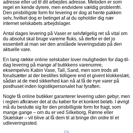
adresse eller ud til dit arbejdes adresse. Metoden er som
regel en kende dyrere, men endvidere vældig problemfri.
Den prisbilligste form for levering er dog at hente pakken
selv, hvilket dog er betinget af at du opholder dig nær
internet selskabets arbejdslager.
Antal dages levering på Vaser er selvfølgelig ret så vital om
du absolut skal bruge varerne fluks, så derfor er det jo
essentielt at man ser den anslåede leveringsdato på den
aktuelle vare.
En lang række online selskaber lover muligheden for dag-til-
dag levering på mange af butikkens varenumre,
eksempelvis Kabin Vase, Tall, Sand, men som trods alt
forudsætter at der bestilles tidligere end et givent klokkeslæt,
sådan at de med sikkerhed kan nå at få de nye varer på
posthuset inden logistikpersonalet har fyraften.
Nogle få online butikker garanterer levering uden gebyr, men
i reglen afkræver det at du køber for et konkret beløb. I øvrigt
må du beslutte sig for den prisbilligste form for fragt, som
mange gange – om du er ved Silkeborg, Rønne eller
Skælskør – vil blive at få dem til at bringe din ordre til et
udleveringssted.