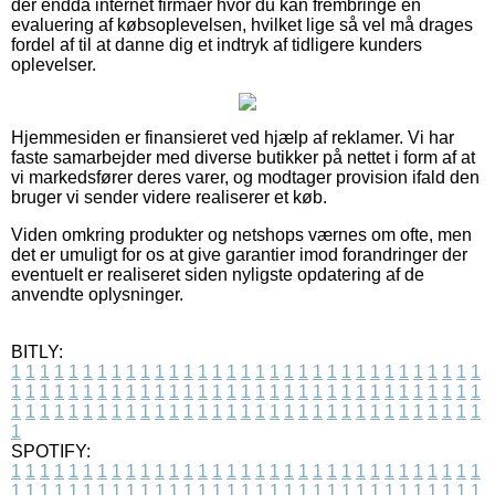
der endda internet firmaer hvor du kan frembringe en
evaluering af købsoplevelsen, hvilket lige så vel må drages
fordel af til at danne dig et indtryk af tidligere kunders
oplevelser.
Hjemmesiden er finansieret ved hjælp af reklamer. Vi har
faste samarbejder med diverse butikker på nettet i form af at
vi markedsfører deres varer, og modtager provision ifald den
bruger vi sender videre realiserer et køb.
Viden omkring produkter og netshops værnes om ofte, men
det er umuligt for os at give garantier imod forandringer der
eventuelt er realiseret siden nyligste opdatering af de
anvendte oplysninger.
BITLY:
1
1
1
1
1
1
1
1
1
1
1
1
1
1
1
1
1
1
1
1
1
1
1
1
1
1
1
1
1
1
1
1
1
1
1
1
1
1
1
1
1
1
1
1
1
1
1
1
1
1
1
1
1
1
1
1
1
1
1
1
1
1
1
1
1
1
1
1
1
1
1
1
1
1
1
1
1
1
1
1
1
1
1
1
1
1
1
1
1
1
1
1
1
1
1
1
1
1
1
1
SPOTIFY:
1
1
1
1
1
1
1
1
1
1
1
1
1
1
1
1
1
1
1
1
1
1
1
1
1
1
1
1
1
1
1
1
1
1
1
1
1
1
1
1
1
1
1
1
1
1
1
1
1
1
1
1
1
1
1
1
1
1
1
1
1
1
1
1
1
1