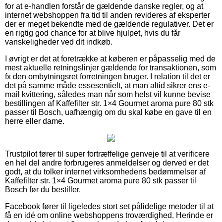
for at e-handlen forstår de gældende danske regler, og at
internet webshoppen fra tid til anden revideres af eksperter
der er meget bekendte med de gældende regulativer. Det er
en rigtig god chance for at blive hjulpet, hvis du får
vanskeligheder ved dit indkøb.
I øvrigt er det at foretrække at køberen er påpasselig med de
mest aktuelle retningslinjer gældende for transaktionen, som
fx den ombytningsret forretningen bruger. I relation til det er
det på samme måde essesentielt, at man altid sikrer ens e-
mail kvittering, således man når som helst vil kunne bevise
bestillingen af Kaffefilter str. 1×4 Gourmet aroma pure 80 stk
passer til Bosch, uafhængig om du skal købe en gave til en
herre eller dame.
Trustpilot fører til super fortræffelige genveje til at verificere
en hel del andre forbrugeres anmeldelser og derved er det
godt, at du tolker internet virksomhedens bedømmelser af
Kaffefilter str. 1×4 Gourmet aroma pure 80 stk passer til
Bosch før du bestiller.
Facebook fører til ligeledes stort set pålidelige metoder til at
få en idé om online webshoppens troværdighed. Herinde er