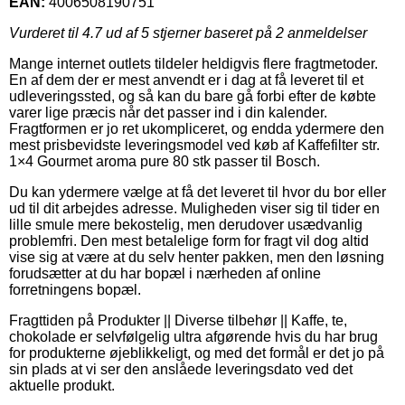
EAN:
4006508190751
Vurderet til
4.7
ud af 5 stjerner baseret på
2
anmeldelser
Mange internet outlets tildeler heldigvis flere fragtmetoder.
En af dem der er mest anvendt er i dag at få leveret til et
udleveringssted, og så kan du bare gå forbi efter de købte
varer lige præcis når det passer ind i din kalender.
Fragtformen er jo ret ukompliceret, og endda ydermere den
mest prisbevidste leveringsmodel ved køb af Kaffefilter str.
1×4 Gourmet aroma pure 80 stk passer til Bosch.
Du kan ydermere vælge at få det leveret til hvor du bor eller
ud til dit arbejdes adresse. Muligheden viser sig til tider en
lille smule mere bekostelig, men derudover usædvanlig
problemfri. Den mest betalelige form for fragt vil dog altid
vise sig at være at du selv henter pakken, men den løsning
forudsætter at du har bopæl i nærheden af online
forretningens bopæl.
Fragttiden på Produkter || Diverse tilbehør || Kaffe, te,
chokolade er selvfølgelig ultra afgørende hvis du har brug
for produkterne øjeblikkeligt, og med det formål er det jo på
sin plads at vi ser den anslåede leveringsdato ved det
aktuelle produkt.