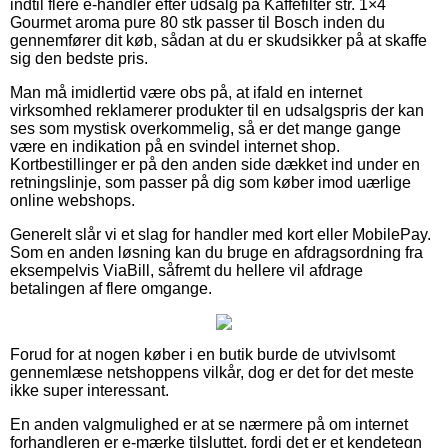
indtil flere e-handler efter udsalg på Kaffefilter str. 1×4
Gourmet aroma pure 80 stk passer til Bosch inden du
gennemfører dit køb, sådan at du er skudsikker på at skaffe
sig den bedste pris.
Man må imidlertid være obs på, at ifald en internet
virksomhed reklamerer produkter til en udsalgspris der kan
ses som mystisk overkommelig, så er det mange gange
være en indikation på en svindel internet shop.
Kortbestillinger er på den anden side dækket ind under en
retningslinje, som passer på dig som køber imod uærlige
online webshops.
Generelt slår vi et slag for handler med kort eller MobilePay.
Som en anden løsning kan du bruge en afdragsordning fra
eksempelvis ViaBill, såfremt du hellere vil afdrage
betalingen af flere omgange.
Forud for at nogen køber i en butik burde de utvivlsomt
gennemlæse netshoppens vilkår, dog er det for det meste
ikke super interessant.
En anden valgmulighed er at se nærmere på om internet
forhandleren er e-mærke tilsluttet, fordi det er et kendetegn