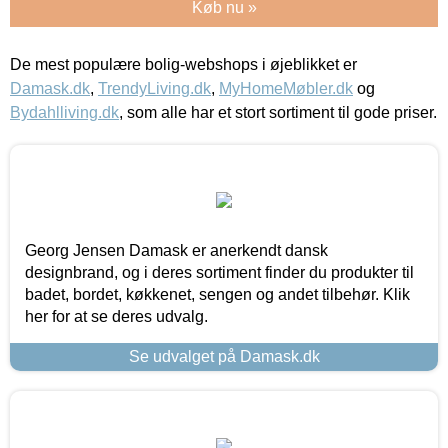
Køb nu »
De mest populære bolig-webshops i øjeblikket er
Damask.dk
,
TrendyLiving.dk
,
MyHomeMøbler.dk
og
Bydahlliving.dk
, som alle har et stort sortiment til gode priser.
Georg Jensen Damask er anerkendt dansk
designbrand, og i deres sortiment finder du produkter til
badet, bordet, køkkenet, sengen og andet tilbehør. Klik
her for at se deres udvalg.
Se udvalget på Damask.dk