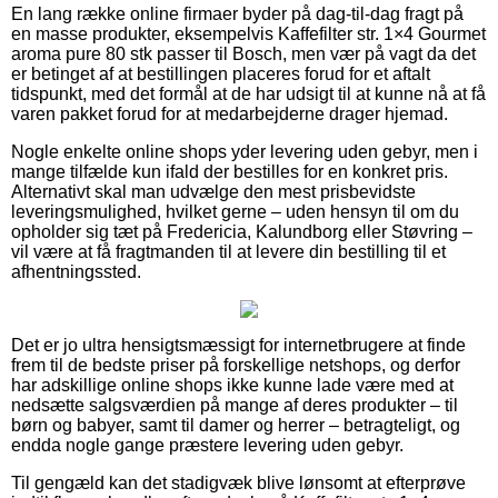
En lang række online firmaer byder på dag-til-dag fragt på
en masse produkter, eksempelvis Kaffefilter str. 1×4 Gourmet
aroma pure 80 stk passer til Bosch, men vær på vagt da det
er betinget af at bestillingen placeres forud for et aftalt
tidspunkt, med det formål at de har udsigt til at kunne nå at få
varen pakket forud for at medarbejderne drager hjemad.
Nogle enkelte online shops yder levering uden gebyr, men i
mange tilfælde kun ifald der bestilles for en konkret pris.
Alternativt skal man udvælge den mest prisbevidste
leveringsmulighed, hvilket gerne – uden hensyn til om du
opholder sig tæt på Fredericia, Kalundborg eller Støvring –
vil være at få fragtmanden til at levere din bestilling til et
afhentningssted.
Det er jo ultra hensigtsmæssigt for internetbrugere at finde
frem til de bedste priser på forskellige netshops, og derfor
har adskillige online shops ikke kunne lade være med at
nedsætte salgsværdien på mange af deres produkter – til
børn og babyer, samt til damer og herrer – betragteligt, og
endda nogle gange præstere levering uden gebyr.
Til gengæld kan det stadigvæk blive lønsomt at efterprøve