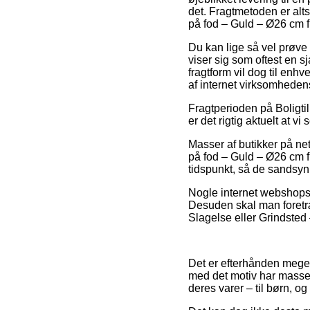
det. Fragtmetoden er alt
på fod – Guld – Ø26 cm f
Du kan lige så vel prøve 
viser sig som oftest en 
fragtform vil dog til enhv
af internet virksomhede
Fragtperioden på Boligtil
er det rigtig aktuelt at v
Masser af butikker på ne
på fod – Guld – Ø26 cm f
tidspunkt, så de sandsynl
Nogle internet webshops b
Desuden skal man foretræ
Slagelse eller Grindsted –
Det er efterhånden meget 
med det motiv har massev
deres varer – til børn, o