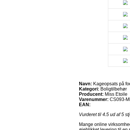
Navn:
Kageopsats på fod
Kategori:
Boligtilbehør
Producent:
Miss Etoile
Varenummer:
CS093-M
EAN:
Vurderet til
4.5
ud af 5 st
Mange online virksomhede
øjeblikket levering til e