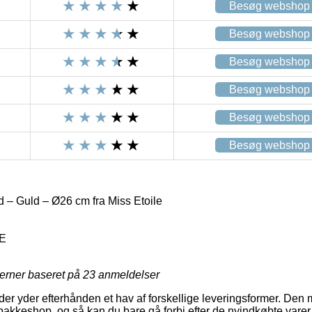
Besøg webshop
Besøg webshop
Besøg webshop
Besøg webshop
Besøg webshop
Besøg webshop
 – Guld – Ø26 cm fra Miss Etoile
E
jerner baseret på
23
anmeldelser
r yder efterhånden et hav af forskellige leveringsformer. Den m
n pakkeshop, og så kan du bare gå forbi efter de nyindkøbte varer