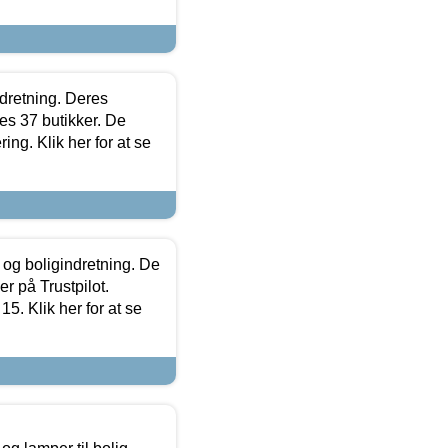
ndretning. Deres
s 37 butikker. De
ing. Klik her for at se
 og boligindretning. De
r på Trustpilot.
5. Klik her for at se