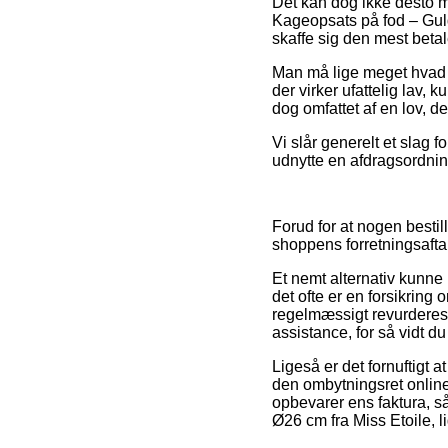
Det kan dog ikke desto mi
Kageopsats på fod – Guld
skaffe sig den mest betal
Man må lige meget hvad v
der virker ufattelig lav,
dog omfattet af en lov, de
Vi slår generelt et slag
udnytte en afdragsordnin
Forud for at nogen bestil
shoppens forretningsafta
Et nemt alternativ kunne
det ofte er en forsikring
regelmæssigt revurderes 
assistance, for så vidt d
Ligeså er det fornuftigt a
den ombytningsret online 
opbevarer ens faktura, s
Ø26 cm fra Miss Etoile, l