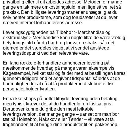
privatbolig eller til dit arbejdes adresse. Metoden er mange
gange en tak mere omkostningsfuld, men lige så vel ret så
praktisk. Den billigste leveringsmanér er unægtelig at du
selv henter produkterne, som dog forudsætter at du lever
nærved internet forhandlerens adresse.
Leveringsdygtigheden på Tilbehør > Merchandise og
ekstraudstyr > Merchandise kan i nogle tilfælde være vældig
betydningsfuld når du har brug for varen straks, så i det
øjemed er det særdeles vigtigt at vi ser det anslåede
leveringstidspunkt ved den relevante vare.
En lang række e-forhandlere annoncerer levering på
næstkommende hverdag på mange varer, eksempelvis
Kagestempel, hvilket står og falder med at bestillingen køres
igennem tidligere end et angivent tidspunkt, således at de
har mulighed for at nå at få produkterne distribueret før
personalet holder fyraften.
En række shops på nettet tilbyder levering uden betaling,
men typisk kræver det at du handler for en fastsat pris.
Derudover kunne du gribe den mest letkøbte
leveringsversion, der mange gange – uanset om man bor
tæt på Holstebro, Nakskov eller Tønder – vil være at få
fragtmanden til at bringe dine produkter til en pakkeshop.