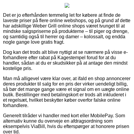
Det er jo efterhånden temmelig let for købere at finde de
laveste priser på flere online webshops, og på grund af dette
har adskillige Weber Grill online shops været tvunget til at
mindske salgspriserne på produkterne – til piger og drenge,
og samtidig også til herrer og damer – kolossalt, og endda
nogle gange love gratis fragt.
Dog kan det trods alt blive nyttigt at se nærmere på visse e-
forhandlere efter rabat på Kagestempel forud for at du
handler, sådan at du er skudsikker på at antage den mindst
kostelige pris.
Man må alligevel være klar over, at ifald en shop annoncerer
deres produkter til salg for en pris der virker uendeligt billig,
så bør det mange gange være et signal om en uægte online
butik. Bestillinger med betalingskort er trods alt inkluderet i
et regelsæt, hvilket beskytter køber overfor falske online
forhandlere.
Generelt tilråder vi handler med kort eller MobilePay. Som
alternativ kunne du overveje en afdragsordning som
eksempelvis ViaBill, hvis du efterspørger at honorere prisen
over tid.