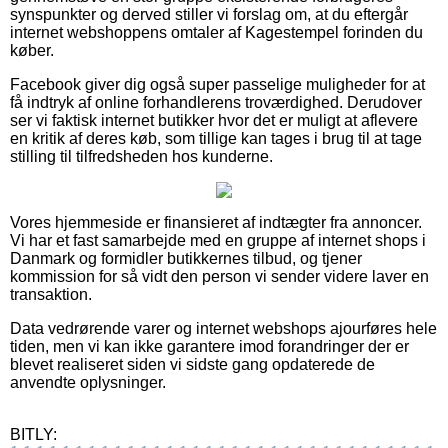
synspunkter og derved stiller vi forslag om, at du eftergår
internet webshoppens omtaler af Kagestempel forinden du
køber.
Facebook giver dig også super passelige muligheder for at
få indtryk af online forhandlerens troværdighed. Derudover
ser vi faktisk internet butikker hvor det er muligt at aflevere
en kritik af deres køb, som tillige kan tages i brug til at tage
stilling til tilfredsheden hos kunderne.
Vores hjemmeside er finansieret af indtægter fra annoncer.
Vi har et fast samarbejde med en gruppe af internet shops i
Danmark og formidler butikkernes tilbud, og tjener
kommission for så vidt den person vi sender videre laver en
transaktion.
Data vedrørende varer og internet webshops ajourføres hele
tiden, men vi kan ikke garantere imod forandringer der er
blevet realiseret siden vi sidste gang opdaterede de
anvendte oplysninger.
BITLY: