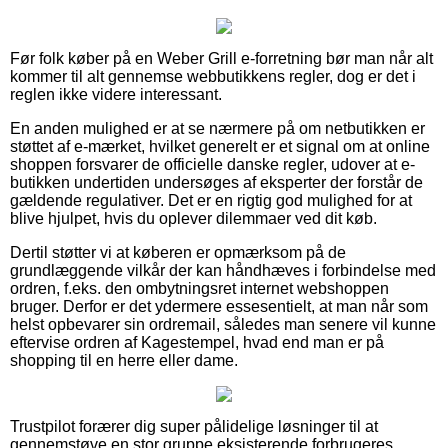
Før folk køber på en Weber Grill e-forretning bør man når alt
kommer til alt gennemse webbutikkens regler, dog er det i
reglen ikke videre interessant.
En anden mulighed er at se nærmere på om netbutikken er
støttet af e-mærket, hvilket generelt er et signal om at online
shoppen forsvarer de officielle danske regler, udover at e-
butikken undertiden undersøges af eksperter der forstår de
gældende regulativer. Det er en rigtig god mulighed for at
blive hjulpet, hvis du oplever dilemmaer ved dit køb.
Dertil støtter vi at køberen er opmærksom på de
grundlæggende vilkår der kan håndhæves i forbindelse med
ordren, f.eks. den ombytningsret internet webshoppen
bruger. Derfor er det ydermere essesentielt, at man når som
helst opbevarer sin ordremail, således man senere vil kunne
eftervise ordren af Kagestempel, hvad end man er på
shopping til en herre eller dame.
Trustpilot forærer dig super pålidelige løsninger til at
gennemstøve en stor gruppe eksisterende forbrugeres