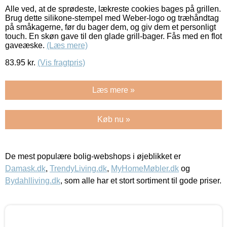
Alle ved, at de sprødeste, lækreste cookies bages på grillen.
Brug dette silikone-stempel med Weber-logo og træhåndtag
på småkagerne, før du bager dem, og giv dem et personligt
touch. En skøn gave til den glade grill-bager. Fås med en flot
gaveæske.
(Læs mere)
83.95
kr.
(Vis fragtpris)
Læs mere »
Køb nu »
De mest populære bolig-webshops i øjeblikket er
Damask.dk
,
TrendyLiving.dk
,
MyHomeMøbler.dk
og
Bydahlliving.dk
, som alle har et stort sortiment til gode priser.