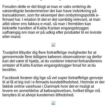
Foruden dette er det klogt at man er vaks omkring de
væsentligste bestemmelser der kan have indvirkning på
transaktionen, som for eksempel den ombytningspolitik e-
firmaet har. I relation til det er det samtidig relevant, at man
altid sikrer ens faktura e-mail, så man i fremtiden kan
bekræfte handlen af Kalita Kantan engangsbrygger,
uafhængig om man er på udkig efter produkter til en kvinde
eller mand.
Trustpilot tilbyder dig flere fortræffelige muligheder for at
gennemrode flere tidligere køberes observationer og derfor
kan det være til hjælp, at du vurderer internet forhandlerens
omtaler af Kalita Kantan engangsbrygger forud for at du
bestiller.
Facebook forærer dig lige så vel super fortræffelige genveje
til at få et kig ind i e-firmaets kundetilfredshed. Herinde er der
faktisk online varehuse i Danmark hvor det er muligt at
levere en anmeldelse af købsoplevelsen, hvilket tillige må
benyttes til at afveje kundernes tilfredshed.