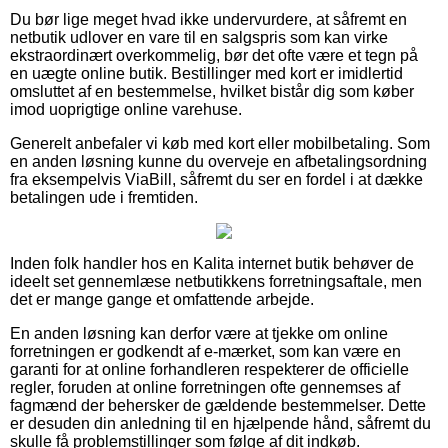
Du bør lige meget hvad ikke undervurdere, at såfremt en
netbutik udlover en vare til en salgspris som kan virke
ekstraordinært overkommelig, bør det ofte være et tegn på
en uægte online butik. Bestillinger med kort er imidlertid
omsluttet af en bestemmelse, hvilket bistår dig som køber
imod uoprigtige online varehuse.
Generelt anbefaler vi køb med kort eller mobilbetaling. Som
en anden løsning kunne du overveje en afbetalingsordning
fra eksempelvis ViaBill, såfremt du ser en fordel i at dække
betalingen ude i fremtiden.
Inden folk handler hos en Kalita internet butik behøver de
ideelt set gennemlæse netbutikkens forretningsaftale, men
det er mange gange et omfattende arbejde.
En anden løsning kan derfor være at tjekke om online
forretningen er godkendt af e-mærket, som kan være en
garanti for at online forhandleren respekterer de officielle
regler, foruden at online forretningen ofte gennemses af
fagmænd der behersker de gældende bestemmelser. Dette
er desuden din anledning til en hjælpende hånd, såfremt du
skulle få problemstillinger som følge af dit indkøb.