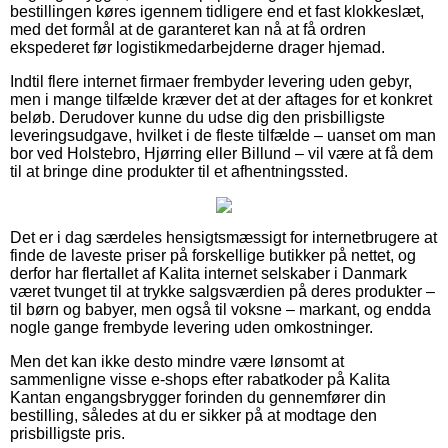
bestillingen køres igennem tidligere end et fast klokkeslæt,
med det formål at de garanteret kan nå at få ordren
ekspederet før logistikmedarbejderne drager hjemad.
Indtil flere internet firmaer frembyder levering uden gebyr,
men i mange tilfælde kræver det at der aftages for et konkret
beløb. Derudover kunne du udse dig den prisbilligste
leveringsudgave, hvilket i de fleste tilfælde – uanset om man
bor ved Holstebro, Hjørring eller Billund – vil være at få dem
til at bringe dine produkter til et afhentningssted.
Det er i dag særdeles hensigtsmæssigt for internetbrugere at
finde de laveste priser på forskellige butikker på nettet, og
derfor har flertallet af Kalita internet selskaber i Danmark
været tvunget til at trykke salgsværdien på deres produkter –
til børn og babyer, men også til voksne – markant, og endda
nogle gange frembyde levering uden omkostninger.
Men det kan ikke desto mindre være lønsomt at
sammenligne visse e-shops efter rabatkoder på Kalita
Kantan engangsbrygger forinden du gennemfører din
bestilling, således at du er sikker på at modtage den
prisbilligste pris.