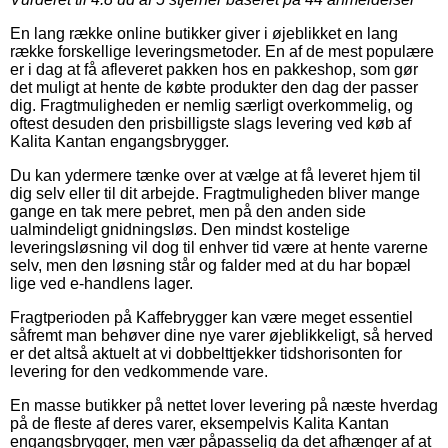
En lang række online butikker giver i øjeblikket en lang
række forskellige leveringsmetoder. En af de mest populære
er i dag at få afleveret pakken hos en pakkeshop, som gør
det muligt at hente de købte produkter den dag der passer
dig. Fragtmuligheden er nemlig særligt overkommelig, og
oftest desuden den prisbilligste slags levering ved køb af
Kalita Kantan engangsbrygger.
Du kan ydermere tænke over at vælge at få leveret hjem til
dig selv eller til dit arbejde. Fragtmuligheden bliver mange
gange en tak mere pebret, men på den anden side
ualmindeligt gnidningsløs. Den mindst kostelige
leveringsløsning vil dog til enhver tid være at hente varerne
selv, men den løsning står og falder med at du har bopæl
lige ved e-handlens lager.
Fragtperioden på Kaffebrygger kan være meget essentiel
såfremt man behøver dine nye varer øjeblikkeligt, så herved
er det altså aktuelt at vi dobbelttjekker tidshorisonten for
levering for den vedkommende vare.
En masse butikker på nettet lover levering på næste hverdag
på de fleste af deres varer, eksempelvis Kalita Kantan
engangsbrygger, men vær påpasselig da det afhænger af at