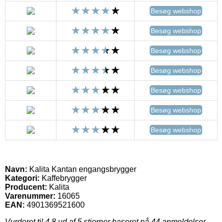
Besøg webshop
Besøg webshop
Besøg webshop
Besøg webshop
Besøg webshop
Besøg webshop
Besøg webshop
Navn:
Kalita Kantan engangsbrygger
Kategori:
Kaffebrygger
Producent:
Kalita
Varenummer:
16065
EAN:
4901369521600
Vurderet til
4.8
ud af 5 stjerner baseret på
44
anmeldelser