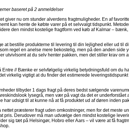
jerner baseret på
2
anmeldelser
tet giver nu om stunder alverdens fragtmuligheder. En af favorit
emt kan hente de købte varer på et selvvalgt tidspunkt. Metoden
re den mindst kostelige fragtform ved køb af Kalmar – bænk, h
 bestille produkterne til levering til din lejlighed eller ud til di
 som regel en anelse mere bekostelig, men på den anden side yd
r utvivlsomt at du selv henter pakken, men det stiller krav om a
Entre // Bænke er selvfølgelig virkelig betydningsfuld om du ha
 det virkelig vigtigt at du finder det estimerede leveringstidspu
omheder tilbyder 1 dags fragt på deres bedst sælgende varenum
åreskindslook lysegrå, men vær på vagt da det er underforstået a
de har udsigt til at kunne nå at få produktet ud af døren inden pak
å nettet præsterer fragt uden omkostninger, men for det meste un
at pris. Derudover må man udvælge den mindst kostelige leverin
er sig tæt på Helsingør, Hobro eller Aars – vil være at få fragtm
shop.