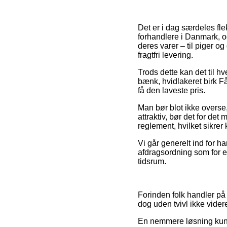
Det er i dag særdeles fle
forhandlere i Danmark, o
deres varer – til piger o
fragtfri levering.
Trods dette kan det til hv
bænk, hvidlakeret birk Få
få den laveste pris.
Man bør blot ikke overse,
attraktiv, bør det for det
reglement, hvilket sikrer
Vi går generelt ind for 
afdragsordning som for ek
tidsrum.
Forinden folk handler på 
dog uden tvivl ikke vid
En nemmere løsning kunn