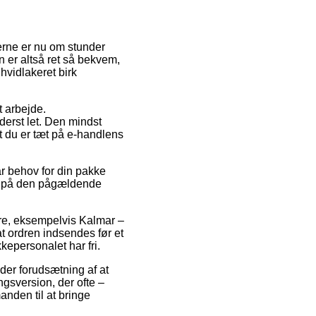
terne er nu om stunder
 er altså ret så bekvem,
vidlakeret birk
t arbejde.
erst let. Den mindst
t du er tæt på e-handlens
r behov for din pakke
nkt på den pågældende
re, eksempelvis Kalmar –
t ordren indsendes før et
kepersonalet har fri.
der forudsætning af at
gsversion, der ofte –
anden til at bringe