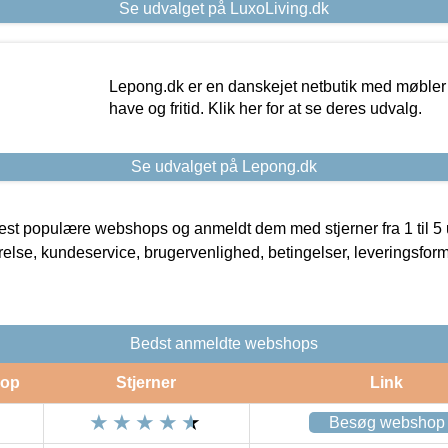
Se udvalget på LuxoLiving.dk
Lepong.dk er en danskejet netbutik med møbler o
have og fritid. Klik her for at se deres udvalg.
Se udvalget på Lepong.dk
t populære webshops og anmeldt dem med stjerner fra 1 til 5 ud
rrelse, kundeservice, brugervenlighed, betingelser, leveringsfor
Bedst anmeldte webshops
op
Stjerner
Link
Besøg webshop