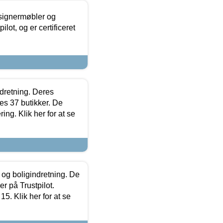
esignermøbler og
lot, og er certificeret
ndretning. Deres
s 37 butikker. De
ing. Klik her for at se
 og boligindretning. De
r på Trustpilot.
5. Klik her for at se