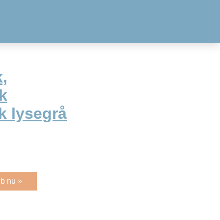
,
rk
k lysegrå
b nu »