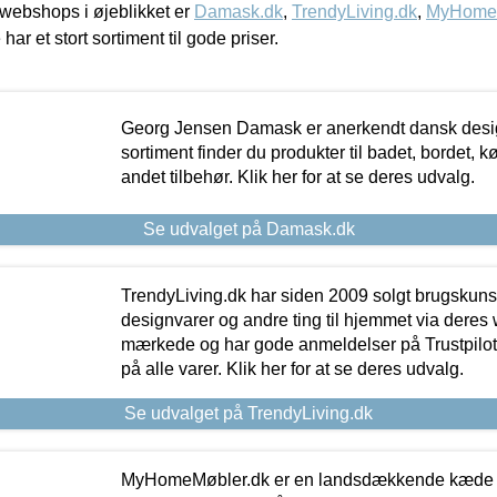
webshops i øjeblikket er
Damask.dk
,
TrendyLiving.dk
,
MyHomeM
 har et stort sortiment til gode priser.
Georg Jensen Damask er anerkendt dansk desig
sortiment finder du produkter til badet, bordet, 
andet tilbehør. Klik her for at se deres udvalg.
Se udvalget på Damask.dk
TrendyLiving.dk har siden 2009 solgt brugskunst, 
designvarer og andre ting til hjemmet via deres
mærkede og har gode anmeldelser på Trustpilot,
på alle varer. Klik her for at se deres udvalg.
Se udvalget på TrendyLiving.dk
MyHomeMøbler.dk er en landsdækkende kæde m