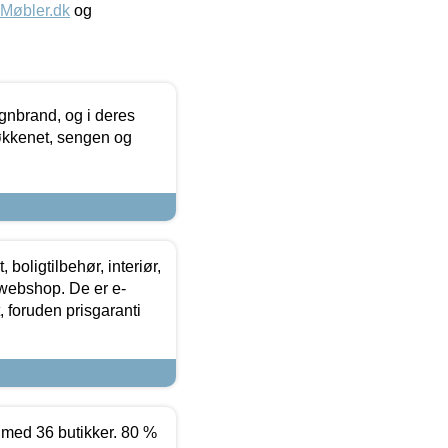
øbler.dk
og
nbrand, og i deres
køkkenet, sengen og
boligtilbehør, interiør,
 webshop. De er e-
 foruden prisgaranti
ed 36 butikker. 80 %