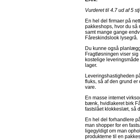
Vurderet til
4.7
ud af 5 st
En hel del firmaer på net
pakkeshops, hvor du så n
samt mange gange endvide
Fåreskindslook lysegrå.
Du kunne også planlægge at
Fragtløsningen viser sig
kostelige leveringsmåde e
lager.
Leveringshastigheden på 
fluks, så af den grund er
vare.
En masse internet virks
bænk, hvidlakeret birk F
fastslået klokkeslæt, så 
En hel del forhandlere p
man shopper for en fasts
ligegyldigt om man ophold
produkterne til en pakke