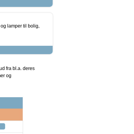
g lamper til bolig,
 fra bl.a. deres
mer og