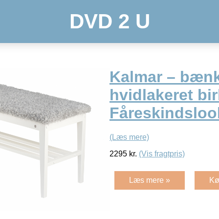
DVD 2 U
Kalmar – bænk
hvidlakeret bi
Fåreskindsloo
(Læs mere)
2295
kr.
(Vis fragtpris)
Læs mere »
Kø