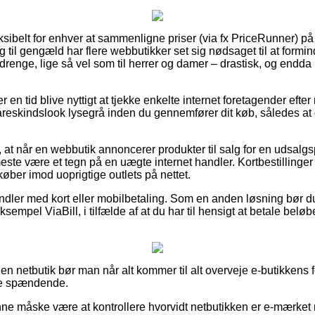
ksibelt for enhver at sammenligne priser (via fx PriceRunner) på 
g til gengæld har flere webbutikker set sig nødsaget til at form
g drenge, lige så vel som til herrer og damer – drastisk, og endd
er en tid blive nyttigt at tjekke enkelte internet foretagender eft
reskindslook lysegrå inden du gennemfører dit køb, således at du
 at når en webbutik annoncerer produkter til salg for en udsalgs
 meste være et tegn på en uægte internet handler. Kortbestillinger e
 køber imod uoprigtige outlets på nettet.
handler med kort eller mobilbetaling. Som en anden løsning bør 
sempel ViaBill, i tilfælde af at du har til hensigt at betale belø
en netbutik bør man når alt kommer til alt overveje e-butikkens fo
ere spændende.
e måske være at kontrollere hvorvidt netbutikken er e-mærket 