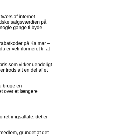
tværs af internet
indske salgsværdien på
a nogle gange tilbyde
er rabatkoder på Kalmar –
 er velinformeret til at
pris som virker uendeligt
r trods alt en del af et
du bruge en
bet over et længere
rretningsaftale, det er
medlem, grundet at det