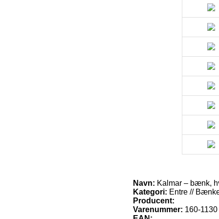
Navn:
Kalmar – bænk, hv
Kategori:
Entre // Bænk
Producent:
Varenummer:
160-1130
EAN: