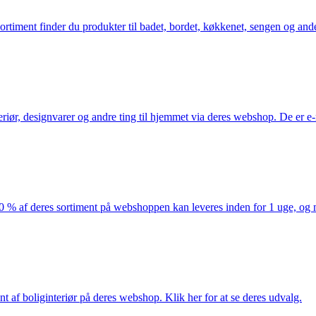
iment finder du produkter til badet, bordet, køkkenet, sengen og andet 
eriør, designvarer og andre ting til hjemmet via deres webshop. De er 
af deres sortiment på webshoppen kan leveres inden for 1 uge, og ma
nt af boliginteriør på deres webshop. Klik her for at se deres udvalg.