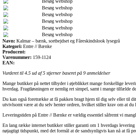
Besøg webshop
Besøg webshop
Besøg webshop
Besøg webshop
Besøg webshop
Besøg webshop
Navn:
Kalmar – bænk, sortbejdset eg Fåreskindslook lysegrå
Kategori:
Entre // Bænke
Producent:
Varenummer:
159-1124
EAN:
Vurderet til
4.5
ud af 5 stjerner baseret på
9
anmeldelser
Mange butikker på nettet tilbyder i øjeblikket mange forskellige leverin
hverdag. Fragtløsningen er nemlig ret simpel, samt i mange tilfælde d
Du kan også foretrække at få pakken bragt hjem til dig selv eller til d
utvivlsomt være at du selv henter ordren, hvilket stiller krav om at du
Leveringstiden på Entre // Bænke er vældig essentiel såfremt vi mangle
En lang række internet butikker stiller garanti om 1 hverdags leverin
nøjagtigt tidspunkt, med det formål at de sandsynligvis kan nå at få pr