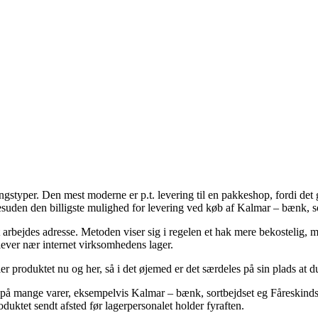
gstyper. Den mest moderne er p.t. levering til en pakkeshop, fordi det giv
esuden den billigste mulighed for levering ved køb af Kalmar – bænk, s
it arbejdes adresse. Metoden viser sig i regelen et hak mere bekostelig,
 lever nær internet virksomhedens lager.
r produktet nu og her, så i det øjemed er det særdeles på sin plads at du
g på mange varer, eksempelvis Kalmar – bænk, sortbejdset eg Fåreskindsl
oduktet sendt afsted før lagerpersonalet holder fyraften.