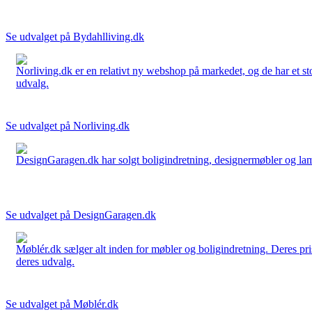
Se udvalget på Bydahlliving.dk
Norliving.dk er en relativt ny webshop på markedet, og de har et sto
udvalg.
Se udvalget på Norliving.dk
DesignGaragen.dk har solgt boligindretning, designermøbler og lamper
Se udvalget på DesignGaragen.dk
Møblér.dk sælger alt inden for møbler og boligindretning. Deres pri
deres udvalg.
Se udvalget på Møblér.dk