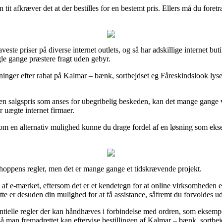
it afkræver det at der bestilles for en bestemt pris. Ellers må du foretr
ste priser på diverse internet outlets, og så har adskillige internet bu
gle gange præstere fragt uden gebyr.
retninger efter rabat på Kalmar – bænk, sortbejdset eg Fåreskindslook lys
l en salgspris som anses for ubegribelig beskeden, kan det mange gange 
 uægte internet firmaer.
om en alternativ mulighed kunne du drage fordel af en løsning som eks
bshoppens regler, men det er mange gange et tidskrævende projekt.
t af e-mærket, eftersom det er et kendetegn for at online virksomheden 
tte er desuden din mulighed for at få assistance, såfremt du forvoldes u
tielle regler der kan håndhæves i forbindelse med ordren, som eksempelv
 så man fremadrettet kan eftervise bestillingen af Kalmar – bænk, sortb