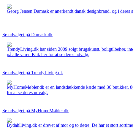
Georg Jensen Damask er anerkendt dansk designbrand, og i deres sort
Se udvalget på Damask.dk
TrendyLiving.dk har siden 2009 solgt brugskunst, boligtilbehør, int
på alle varer. Klik her for at se deres udvalg.
Se udvalget på TrendyLiving.dk
MyHomeMøbler.dk er en landsdækkende kæde med 36 butikker. 80 % 
for at se deres udvalg.
Se udvalget på MyHomeMøbler.dk
Bydahlliving.dk er drevet af mor og to døtre. De har et stort sortime