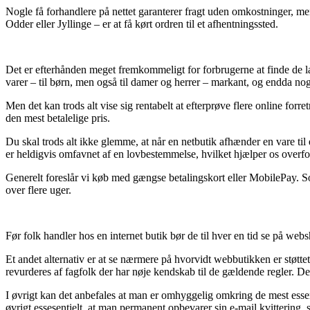
Nogle få forhandlere på nettet garanterer fragt uden omkostninger, men t
Odder eller Jyllinge – er at få kørt ordren til et afhentningssted.
Det er efterhånden meget fremkommeligt for forbrugerne at finde de lave
varer – til børn, men også til damer og herrer – markant, og endda no
Men det kan trods alt vise sig rentabelt at efterprøve flere online for
den mest betalelige pris.
Du skal trods alt ikke glemme, at når en netbutik afhænder en vare ti
er heldigvis omfavnet af en lovbestemmelse, hvilket hjælper os overfor
Generelt foreslår vi køb med gængse betalingskort eller MobilePay. S
over flere uger.
Før folk handler hos en internet butik bør de til hver en tid se på we
Et andet alternativ er at se nærmere på hvorvidt webbutikken er støtte
revurderes af fagfolk der har nøje kendskab til de gældende regler. De
I øvrigt kan det anbefales at man er omhyggelig omkring de mest essen
øvrigt essesentielt, at man permanent opbevarer sin e-mail kvittering,