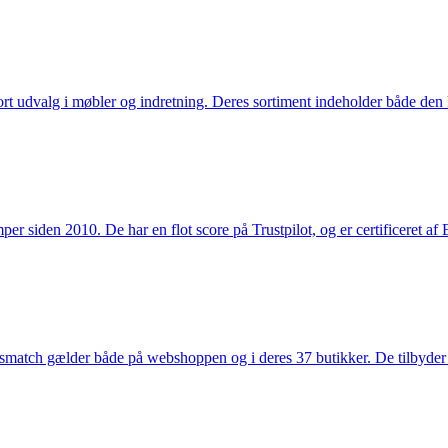
rt udvalg i møbler og indretning. Deres sortiment indeholder både den k
 siden 2010. De har en flot score på Trustpilot, og er certificeret af 
smatch gælder både på webshoppen og i deres 37 butikker. De tilbyder d