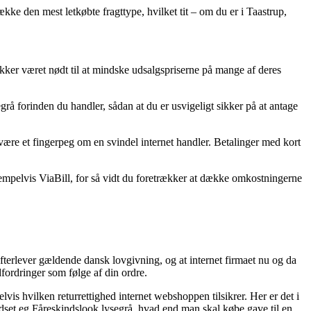
ække den mest letkøbte fragttype, hvilket tit – om du er i Taastrup,
tikker været nødt til at mindske udsalgspriserne på mange af deres
egrå forinden du handler, sådan at du er usvigeligt sikker på at antage
være et fingerpeg om en svindel internet handler. Betalinger med kort
empelvis ViaBill, for så vidt du foretrækker at dække omkostningerne
efterlever gældende dansk lovgivning, og at internet firmaet nu og da
dfordringer som følge af din ordre.
is hvilken returrettighed internet webshoppen tilsikrer. Her er det i
ejdset eg Fåreskindslook lysegrå, hvad end man skal købe gave til en