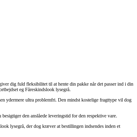
er dig fuld fleksibilitet til at hente din pakke når det passer ind i din
ortbejdset eg Fåreskindslook lysegrå.
 men ydermere ultra problemfri. Den mindst kostelige fragttype vil dog
 besigtiger den anslåede leveringstid for den respektive vare.
ook lysegrå, der dog kræver at bestillingen indsendes inden et