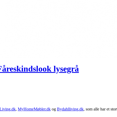
Fåreskindslook lysegrå
Living.dk
,
MyHomeMøbler.dk
og
Bydahlliving.dk
, som alle har et stor