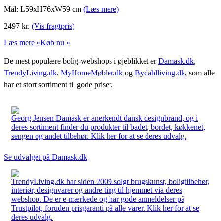
Mål: L59xH76xW59 cm
(Læs mere)
2497
kr.
(Vis fragtpris)
Læs mere »
Køb nu »
De mest populære bolig-webshops i øjeblikket er
Damask.dk
,
TrendyLiving.dk
,
MyHomeMøbler.dk
og
Bydahlliving.dk
, som alle
har et stort sortiment til gode priser.
Georg Jensen Damask er anerkendt dansk designbrand, og i
deres sortiment finder du produkter til badet, bordet, køkkenet,
sengen og andet tilbehør. Klik her for at se deres udvalg.
Se udvalget på Damask.dk
TrendyLiving.dk har siden 2009 solgt brugskunst, boligtilbehør,
interiør, designvarer og andre ting til hjemmet via deres
webshop. De er e-mærkede og har gode anmeldelser på
Trustpilot, foruden prisgaranti på alle varer. Klik her for at se
deres udvalg.