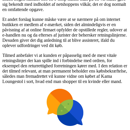
sig bekendt med indholdet af netshoppens vilkår, det er dog normalt
en omfattende opgave.
Et andet forslag kunne måske være at se nærmere på om internet
butikken er medlem af e-mærket, siden det almindeligvis er en
påvisning af at online firmaet opfylder de opstillede regler, udover at
e-handlen nu og da efterses af jurister der behersker retningslinjerne.
Desuden giver det dig anledning til at blive assisteret, ifald du
oplever udfordringer ved dit køb.
Tilmed anbefaler vi at kunden er påpasselig med de mest vitale
retningslinjer der kan spille ind i forbindelse med ordren, for
eksempel den returrettighed forretningen kører med. I den relation er
det tilmed relevant, at man permanent beholder ens købsbekræftelse,
således man fremadrettet vil kunne vidne om købet af Kama
Loungestol i sort, hvad end man shopper til en kvinde eller mand.