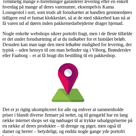
Temmelig mange e-forretninger garanterer levering efter en enkelt
hverdag på mange af deres varenumre, eksempelvis Kama
Loungestol i sort, som trods alt forudsætter at handlen gemmenføres
tidligere end et fastsat klokkeslæt, så at de med sikkerhed kan nå at
få varen ud af døren inden pakkemedarbejderne drager hjemad.
Nogle enkelte webshops sikrer portofri fragt, men i de fleste tilfælde
er det under forudsætning af at du indkøber for et fastslået beløb.
Desuden kan man tage den mest letkøbte mulighed for levering, der
typisk – uden hensyn til om man befinder sig i Viborg, Brønderslev
eller Faaborg – er at få bragt din bestilling til en pakkeshop.
Det er jo rigtig ukompliceret for alle og enhver at sammenholde
priser i blandt diverse firmaer på nettet, og til gengæld har en lang
række internet shops set sig nødsaget til at trykke udsalgspriserne på
en række af deres produkter – til drenge og piger, men også til
damer og herrer – betydeligt, og endda nogle gange yde portofri