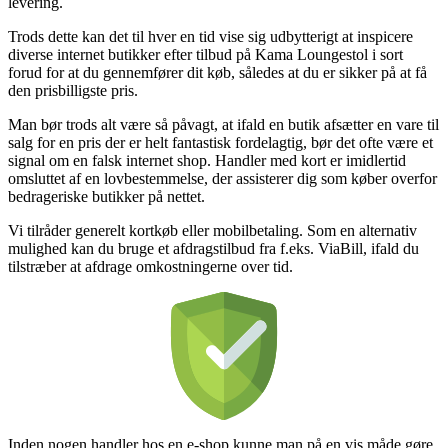
levering.
Trods dette kan det til hver en tid vise sig udbytterigt at inspicere
diverse internet butikker efter tilbud på Kama Loungestol i sort
forud for at du gennemfører dit køb, således at du er sikker på at få
den prisbilligste pris.
Man bør trods alt være så påvagt, at ifald en butik afsætter en vare til
salg for en pris der er helt fantastisk fordelagtig, bør det ofte være et
signal om en falsk internet shop. Handler med kort er imidlertid
omsluttet af en lovbestemmelse, der assisterer dig som køber overfor
bedrageriske butikker på nettet.
Vi tilråder generelt kortkøb eller mobilbetaling. Som en alternativ
mulighed kan du bruge et afdragstilbud fra f.eks. ViaBill, ifald du
tilstræber at afdrage omkostningerne over tid.
Inden nogen handler hos en e-shop kunne man på en vis måde gøre