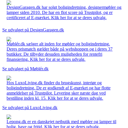
DesignGaragen.dk har solgt boligindretning, designermøbler og
lamper siden 2010. De har en flot score på Trustpilot, og er
certificeret af E-mærket. Klik her for at se deres udvalg.
Se udvalget på DesignGaragen.dk
Møblér.dk sælger alt inden for møbler og boligindretning.
Deres prismatch gælder både på webshoppen og i deres 37
butikker. De tilbyder desuden muligheden for rentefri
finansiering. Klik her for at se deres udvalg.
Se udvalget på Møblér.dk
Hos LuxoLiving.dk finder du brugskunst, interiør og
boligindretning. De er godkendt af E-mærket og har flotte
anmeldelser på Trustpilot. Levering sker næste dag ved
bestilling inden kl. 15. Klik her for at se deres udvalg.
Se udvalget på LuxoLiving.dk
Lepong.dk er en danskejet netbutik med møbler og lamper til
bolig, have og fritid. Klik her for at se deres udvalg.