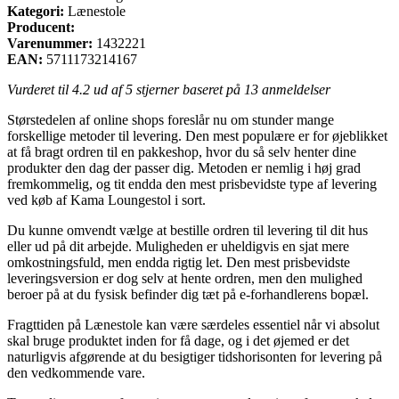
Kategori:
Lænestole
Producent:
Varenummer:
1432221
EAN:
5711173214167
Vurderet til
4.2
ud af 5 stjerner baseret på
13
anmeldelser
Størstedelen af online shops foreslår nu om stunder mange
forskellige metoder til levering. Den mest populære er for øjeblikket
at få bragt ordren til en pakkeshop, hvor du så selv henter dine
produkter den dag der passer dig. Metoden er nemlig i høj grad
fremkommelig, og tit endda den mest prisbevidste type af levering
ved køb af Kama Loungestol i sort.
Du kunne omvendt vælge at bestille ordren til levering til dit hus
eller ud på dit arbejde. Muligheden er uheldigvis en sjat mere
omkostningsfuld, men endda rigtig let. Den mest prisbevidste
leveringsversion er dog selv at hente ordren, men den mulighed
beroer på at du fysisk befinder dig tæt på e-forhandlerens bopæl.
Fragttiden på Lænestole kan være særdeles essentiel når vi absolut
skal bruge produktet inden for få dage, og i det øjemed er det
naturligvis afgørende at du besigtiger tidshorisonten for levering på
den vedkommende vare.