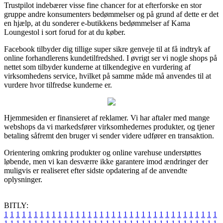
Trustpilot indebærer visse fine chancer for at efterforske en stor
gruppe andre konsumenters bedømmelser og på grund af dette er det
en hjælp, at du sonderer e-butikkens bedømmelser af Kama
Loungestol i sort forud for at du køber.
Facebook tilbyder dig tillige super sikre genveje til at få indtryk af
online forhandlerens kundetilfredshed. I øvrigt ser vi nogle shops på
nettet som tilbyder kunderne at tilkendegive en vurdering af
virksomhedens service, hvilket på samme måde må anvendes til at
vurdere hvor tilfredse kunderne er.
Hjemmesiden er finansieret af reklamer. Vi har aftaler med mange
webshops da vi markedsfører virksomhedernes produkter, og tjener
betaling såfremt den bruger vi sender videre udfører en transaktion.
Orientering omkring produkter og online varehuse understøttes
løbende, men vi kan desværre ikke garantere imod ændringer der
muligvis er realiseret efter sidste opdatering af de anvendte
oplysninger.
BITLY:
1
1
1
1
1
1
1
1
1
1
1
1
1
1
1
1
1
1
1
1
1
1
1
1
1
1
1
1
1
1
1
1
1
1
1
1