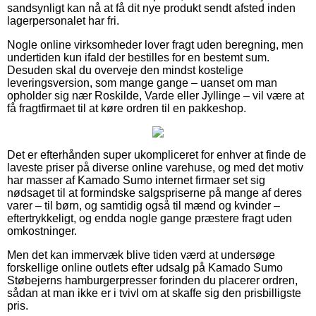
sandsynligt kan nå at få dit nye produkt sendt afsted inden
lagerpersonalet har fri.
Nogle online virksomheder lover fragt uden beregning, men
undertiden kun ifald der bestilles for en bestemt sum.
Desuden skal du overveje den mindst kostelige
leveringsversion, som mange gange – uanset om man
opholder sig nær Roskilde, Varde eller Jyllinge – vil være at
få fragtfirmaet til at køre ordren til en pakkeshop.
Det er efterhånden super ukompliceret for enhver at finde de
laveste priser på diverse online varehuse, og med det motiv
har masser af Kamado Sumo internet firmaer set sig
nødsaget til at formindske salgspriserne på mange af deres
varer – til børn, og samtidig også til mænd og kvinder –
eftertrykkeligt, og endda nogle gange præstere fragt uden
omkostninger.
Men det kan immervæk blive tiden værd at undersøge
forskellige online outlets efter udsalg på Kamado Sumo
Støbejerns hamburgerpresser forinden du placerer ordren,
sådan at man ikke er i tvivl om at skaffe sig den prisbilligste
pris.