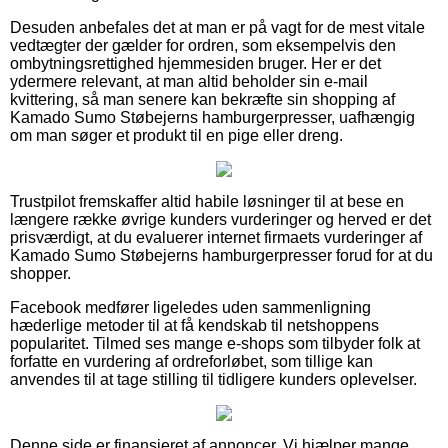
Desuden anbefales det at man er på vagt for de mest vitale
vedtægter der gælder for ordren, som eksempelvis den
ombytningsrettighed hjemmesiden bruger. Her er det
ydermere relevant, at man altid beholder sin e-mail
kvittering, så man senere kan bekræfte sin shopping af
Kamado Sumo Støbejerns hamburgerpresser, uafhængig
om man søger et produkt til en pige eller dreng.
Trustpilot fremskaffer altid habile løsninger til at bese en
længere række øvrige kunders vurderinger og herved er det
prisværdigt, at du evaluerer internet firmaets vurderinger af
Kamado Sumo Støbejerns hamburgerpresser forud for at du
shopper.
Facebook medfører ligeledes uden sammenligning
hæderlige metoder til at få kendskab til netshoppens
popularitet. Tilmed ses mange e-shops som tilbyder folk at
forfatte en vurdering af ordreforløbet, som tillige kan
anvendes til at tage stilling til tidligere kunders oplevelser.
Denne side er finansieret af annoncer. Vi hjælper mange