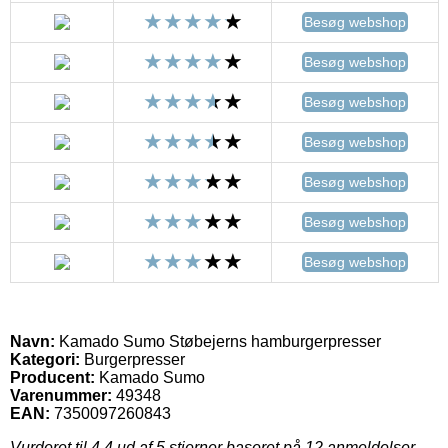
Besøg webshop
Besøg webshop
Besøg webshop
Besøg webshop
Besøg webshop
Besøg webshop
Besøg webshop
Navn:
Kamado Sumo Støbejerns hamburgerpresser
Kategori:
Burgerpresser
Producent:
Kamado Sumo
Varenummer:
49348
EAN:
7350097260843
Vurderet til
4.4
ud af 5 stjerner baseret på
12
anmeldelser