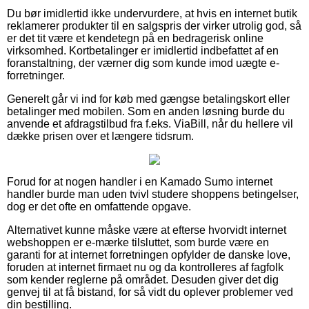
Du bør imidlertid ikke undervurdere, at hvis en internet butik
reklamerer produkter til en salgspris der virker utrolig god, så
er det tit være et kendetegn på en bedragerisk online
virksomhed. Kortbetalinger er imidlertid indbefattet af en
foranstaltning, der værner dig som kunde imod uægte e-
forretninger.
Generelt går vi ind for køb med gængse betalingskort eller
betalinger med mobilen. Som en anden løsning burde du
anvende et afdragstilbud fra f.eks. ViaBill, når du hellere vil
dække prisen over et længere tidsrum.
Forud for at nogen handler i en Kamado Sumo internet
handler burde man uden tvivl studere shoppens betingelser,
dog er det ofte en omfattende opgave.
Alternativet kunne måske være at efterse hvorvidt internet
webshoppen er e-mærke tilsluttet, som burde være en
garanti for at internet forretningen opfylder de danske love,
foruden at internet firmaet nu og da kontrolleres af fagfolk
som kender reglerne på området. Desuden giver det dig
genvej til at få bistand, for så vidt du oplever problemer ved
din bestilling.