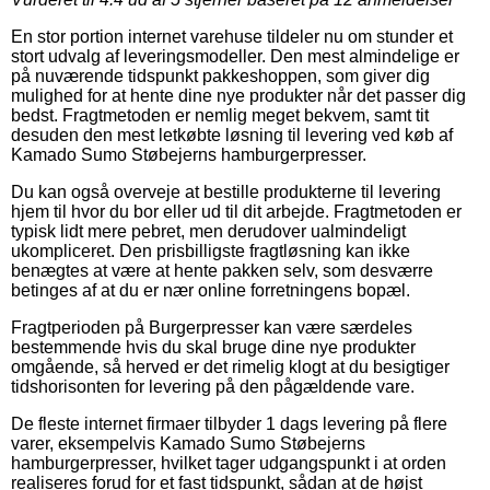
En stor portion internet varehuse tildeler nu om stunder et
stort udvalg af leveringsmodeller. Den mest almindelige er
på nuværende tidspunkt pakkeshoppen, som giver dig
mulighed for at hente dine nye produkter når det passer dig
bedst. Fragtmetoden er nemlig meget bekvem, samt tit
desuden den mest letkøbte løsning til levering ved køb af
Kamado Sumo Støbejerns hamburgerpresser.
Du kan også overveje at bestille produkterne til levering
hjem til hvor du bor eller ud til dit arbejde. Fragtmetoden er
typisk lidt mere pebret, men derudover ualmindeligt
ukompliceret. Den prisbilligste fragtløsning kan ikke
benægtes at være at hente pakken selv, som desværre
betinges af at du er nær online forretningens bopæl.
Fragtperioden på Burgerpresser kan være særdeles
bestemmende hvis du skal bruge dine nye produkter
omgående, så herved er det rimelig klogt at du besigtiger
tidshorisonten for levering på den pågældende vare.
De fleste internet firmaer tilbyder 1 dags levering på flere
varer, eksempelvis Kamado Sumo Støbejerns
hamburgerpresser, hvilket tager udgangspunkt i at orden
realiseres forud for et fast tidspunkt, sådan at de højst