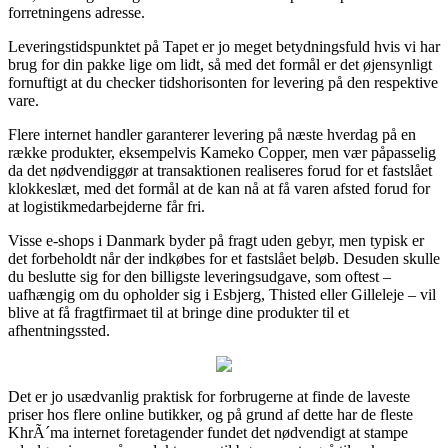
forretningens adresse.
Leveringstidspunktet på Tapet er jo meget betydningsfuld hvis vi har
brug for din pakke lige om lidt, så med det formål er det øjensynligt
fornuftigt at du checker tidshorisonten for levering på den respektive
vare.
Flere internet handler garanterer levering på næste hverdag på en
række produkter, eksempelvis Kameko Copper, men vær påpasselig
da det nødvendiggør at transaktionen realiseres forud for et fastslået
klokkeslæt, med det formål at de kan nå at få varen afsted forud for
at logistikmedarbejderne får fri.
Visse e-shops i Danmark byder på fragt uden gebyr, men typisk er
det forbeholdt når der indkøbes for et fastslået beløb. Desuden skulle
du beslutte sig for den billigste leveringsudgave, som oftest –
uafhængig om du opholder sig i Esbjerg, Thisted eller Gilleleje – vil
blive at få fragtfirmaet til at bringe dine produkter til et
afhentningssted.
Det er jo usædvanlig praktisk for forbrugerne at finde de laveste
priser hos flere online butikker, og på grund af dette har de fleste
KhrÃ´ma internet foretagender fundet det nødvendigt at stampe