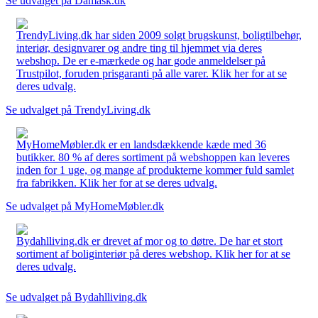
Se udvalget på Damask.dk
TrendyLiving.dk har siden 2009 solgt brugskunst, boligtilbehør,
interiør, designvarer og andre ting til hjemmet via deres
webshop. De er e-mærkede og har gode anmeldelser på
Trustpilot, foruden prisgaranti på alle varer. Klik her for at se
deres udvalg.
Se udvalget på TrendyLiving.dk
MyHomeMøbler.dk er en landsdækkende kæde med 36
butikker. 80 % af deres sortiment på webshoppen kan leveres
inden for 1 uge, og mange af produkterne kommer fuld samlet
fra fabrikken. Klik her for at se deres udvalg.
Se udvalget på MyHomeMøbler.dk
Bydahlliving.dk er drevet af mor og to døtre. De har et stort
sortiment af boliginteriør på deres webshop. Klik her for at se
deres udvalg.
Se udvalget på Bydahlliving.dk