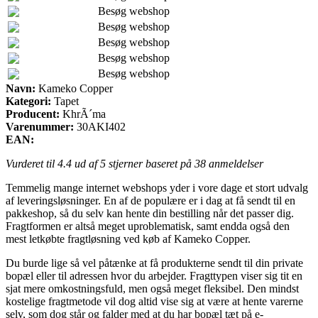
Besøg webshop
Besøg webshop
Besøg webshop
Besøg webshop
Besøg webshop
Navn:
Kameko Copper
Kategori:
Tapet
Producent:
KhrÃ´ma
Varenummer:
30AKI402
EAN:
Vurderet til
4.4
ud af 5 stjerner baseret på
38
anmeldelser
Temmelig mange internet webshops yder i vore dage et stort udvalg
af leveringsløsninger. En af de populære er i dag at få sendt til en
pakkeshop, så du selv kan hente din bestilling når det passer dig.
Fragtformen er altså meget uproblematisk, samt endda også den
mest letkøbte fragtløsning ved køb af Kameko Copper.
Du burde lige så vel påtænke at få produkterne sendt til din private
bopæl eller til adressen hvor du arbejder. Fragttypen viser sig tit en
sjat mere omkostningsfuld, men også meget fleksibel. Den mindst
kostelige fragtmetode vil dog altid vise sig at være at hente varerne
selv, som dog står og falder med at du har bopæl tæt på e-