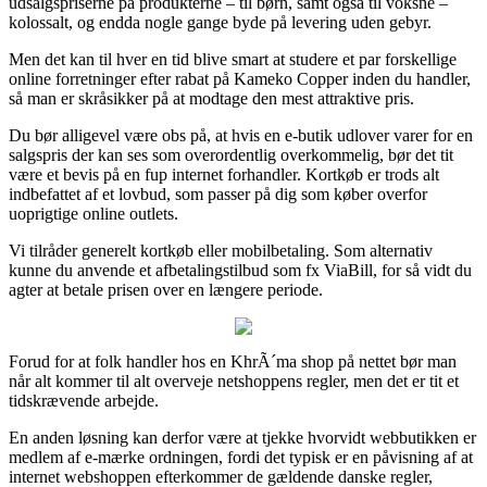
udsalgspriserne på produkterne – til børn, samt også til voksne –
kolossalt, og endda nogle gange byde på levering uden gebyr.
Men det kan til hver en tid blive smart at studere et par forskellige
online forretninger efter rabat på Kameko Copper inden du handler,
så man er skråsikker på at modtage den mest attraktive pris.
Du bør alligevel være obs på, at hvis en e-butik udlover varer for en
salgspris der kan ses som overordentlig overkommelig, bør det tit
være et bevis på en fup internet forhandler. Kortkøb er trods alt
indbefattet af et lovbud, som passer på dig som køber overfor
uoprigtige online outlets.
Vi tilråder generelt kortkøb eller mobilbetaling. Som alternativ
kunne du anvende et afbetalingstilbud som fx ViaBill, for så vidt du
agter at betale prisen over en længere periode.
Forud for at folk handler hos en KhrÃ´ma shop på nettet bør man
når alt kommer til alt overveje netshoppens regler, men det er tit et
tidskrævende arbejde.
En anden løsning kan derfor være at tjekke hvorvidt webbutikken er
medlem af e-mærke ordningen, fordi det typisk er en påvisning af at
internet webshoppen efterkommer de gældende danske regler,