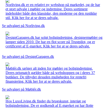
Norliving.dk er en relativt ny webshop på markedet, og de har
et stort udvalg i møbler og indretning. Deres sortiment
indeholder både den klassiske, den moderne og den rustikke
stil. Klik her for at se deres udvalg.
Se udvalget på Norliving.dk
DesignGaragen.dk har solgt boligindretning, designermøbler og
lamper siden 2010. De har en flot score på Trustpilot, og er
certificeret af E-mærket. Klik her for at se deres udvalg.
Se udvalget på DesignGaragen.dk
Møblér.dk sælger alt inden for møbler og boligindretning.
Deres prismatch gælder både på webshoppen og i deres 37
butikker. De tilbyder desuden muligheden for rentefri
finansiering. Klik her for at se deres udvalg.
Se udvalget på Møblér.dk
Hos LuxoLiving.dk finder du brugskunst, interiør og
boligindretning. De er godkendt af E-mærket og har flotte