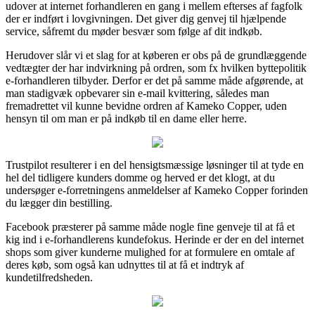
udover at internet forhandleren en gang i mellem efterses af fagfolk
der er indført i lovgivningen. Det giver dig genvej til hjælpende
service, såfremt du møder besvær som følge af dit indkøb.
Herudover slår vi et slag for at køberen er obs på de grundlæggende
vedtægter der har indvirkning på ordren, som fx hvilken byttepolitik
e-forhandleren tilbyder. Derfor er det på samme måde afgørende, at
man stadigvæk opbevarer sin e-mail kvittering, således man
fremadrettet vil kunne bevidne ordren af Kameko Copper, uden
hensyn til om man er på indkøb til en dame eller herre.
Trustpilot resulterer i en del hensigtsmæssige løsninger til at tyde en
hel del tidligere kunders domme og herved er det klogt, at du
undersøger e-forretningens anmeldelser af Kameko Copper forinden
du lægger din bestilling.
Facebook præsterer på samme måde nogle fine genveje til at få et
kig ind i e-forhandlerens kundefokus. Herinde er der en del internet
shops som giver kunderne mulighed for at formulere en omtale af
deres køb, som også kan udnyttes til at få et indtryk af
kundetilfredsheden.