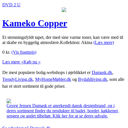
DVD 2 U
Kameko Copper
Et stemningsfyldt tapet, der med sine varme toner, kan være med til
at skabe en hyggelig atmosfære.Kollektion: Akina
(Læs mere)
0
kr.
(Vis fragtpris)
Læs mere »
Køb nu »
De mest populære bolig-webshops i øjeblikket er
Damask.dk
,
TrendyLiving.dk
,
MyHomeMøbler.dk
og
Bydahlliving.dk
, som alle
har et stort sortiment til gode priser.
Georg Jensen Damask er anerkendt dansk designbrand, og i
deres sortiment finder du produkter til badet, bordet, køkkenet,
sengen og andet tilbehør. Klik her for at se deres udvalg.