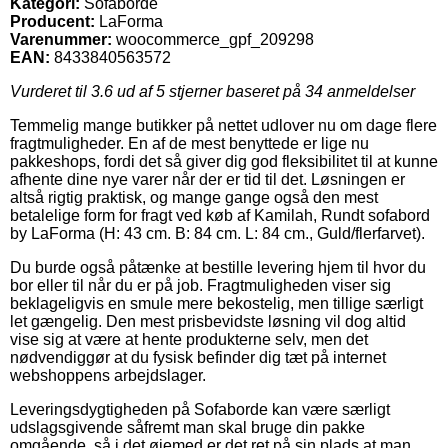
Kategori:
Sofaborde
Producent:
LaForma
Varenummer:
woocommerce_gpf_209298
EAN:
8433840563572
Vurderet til
3.6
ud af 5 stjerner baseret på
34
anmeldelser
Temmelig mange butikker på nettet udlover nu om dage flere
fragtmuligheder. En af de mest benyttede er lige nu
pakkeshops, fordi det så giver dig god fleksibilitet til at kunne
afhente dine nye varer når der er tid til det. Løsningen er
altså rigtig praktisk, og mange gange også den mest
betalelige form for fragt ved køb af Kamilah, Rundt sofabord
by LaForma (H: 43 cm. B: 84 cm. L: 84 cm., Guld/flerfarvet).
Du burde også påtænke at bestille levering hjem til hvor du
bor eller til når du er på job. Fragtmuligheden viser sig
beklageligvis en smule mere bekostelig, men tillige særligt
let gængelig. Den mest prisbevidste løsning vil dog altid
vise sig at være at hente produkterne selv, men det
nødvendiggør at du fysisk befinder dig tæt på internet
webshoppens arbejdslager.
Leveringsdygtigheden på Sofaborde kan være særligt
udslagsgivende såfremt man skal bruge din pakke
omgående, så i det øjemed er det ret på sin plads at man