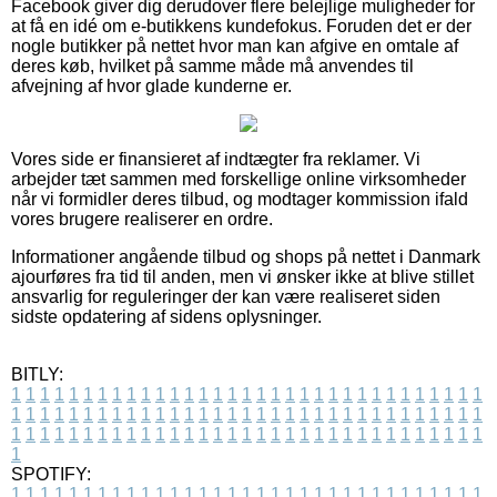
Facebook giver dig derudover flere belejlige muligheder for
at få en idé om e-butikkens kundefokus. Foruden det er der
nogle butikker på nettet hvor man kan afgive en omtale af
deres køb, hvilket på samme måde må anvendes til
afvejning af hvor glade kunderne er.
Vores side er finansieret af indtægter fra reklamer. Vi
arbejder tæt sammen med forskellige online virksomheder
når vi formidler deres tilbud, og modtager kommission ifald
vores brugere realiserer en ordre.
Informationer angående tilbud og shops på nettet i Danmark
ajourføres fra tid til anden, men vi ønsker ikke at blive stillet
ansvarlig for reguleringer der kan være realiseret siden
sidste opdatering af sidens oplysninger.
BITLY:
1
1
1
1
1
1
1
1
1
1
1
1
1
1
1
1
1
1
1
1
1
1
1
1
1
1
1
1
1
1
1
1
1
1
1
1
1
1
1
1
1
1
1
1
1
1
1
1
1
1
1
1
1
1
1
1
1
1
1
1
1
1
1
1
1
1
1
1
1
1
1
1
1
1
1
1
1
1
1
1
1
1
1
1
1
1
1
1
1
1
1
1
1
1
1
1
1
1
1
1
SPOTIFY:
1
1
1
1
1
1
1
1
1
1
1
1
1
1
1
1
1
1
1
1
1
1
1
1
1
1
1
1
1
1
1
1
1