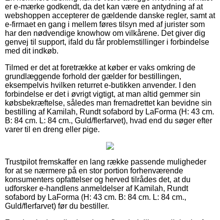
er e-mærke godkendt, da det kan være en antydning af at
webshoppen accepterer de gældende danske regler, samt at
e-firmaet en gang i mellem føres tilsyn med af jurister som
har den nødvendige knowhow om vilkårene. Det giver dig
genvej til support, ifald du får problemstillinger i forbindelse
med dit indkøb.
Tilmed er det at foretrække at køber er vaks omkring de
grundlæggende forhold der gælder for bestillingen,
eksempelvis hvilken returret e-butikken anvender. I den
forbindelse er det i øvrigt vigtigt, at man altid gemmer sin
købsbekræftelse, således man fremadrettet kan bevidne sin
bestilling af Kamilah, Rundt sofabord by LaForma (H: 43 cm.
B: 84 cm. L: 84 cm., Guld/flerfarvet), hvad end du søger efter
varer til en dreng eller pige.
Trustpilot fremskaffer en lang række passende muligheder
for at se nærmere på en stor portion forhenværende
konsumenters opfattelser og herved tilrådes det, at du
udforsker e-handlens anmeldelser af Kamilah, Rundt
sofabord by LaForma (H: 43 cm. B: 84 cm. L: 84 cm.,
Guld/flerfarvet) før du bestiller.