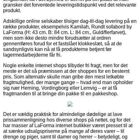
gransker det forventede leveringstidspunkt ved det relevante
produkt.
Adskillige online selskaber tilsiger dag-til-dag levering på en
række produkter, eksempelvis Kamilah, Rundt sofabord by
LaForma (H: 43 cm. B: 84 cm. L: 84 cm., Guld/flerfarvet),
men som ikke desto mindre forudsætter at ordren
gennemføres forud for et fastslået klokkeslæt, så at de
sandsynligvis kan nå at få produkterne betjent før
lagermedarbejderne får fri.
Nogle enkelte internet shops tilbyder fri fragt, men for det
meste er det så præmissen at der shoppes for en bestemt
pris. Som alternativ skulle man gribe den mest letkøbte
fragtmulighed, der mange gange – hvad end man opholder
sig nær Herning, Vordingborg eller Lemvig – er at få
fragtmanden til at bringe din pakke til en pakkeshop.
Det er vældig praktisk for almindelige dødelige at lave
prissammenligning hos diverse shops på nettet, og for det
har masser af LaForma internet butikker været presset til at
at sænke udsalgspriserne på mange af deres varer – til
drenge og piger, samt til damer og herrer – betydeligt, og