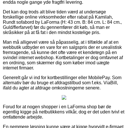
endda nogle gange yde fragtfri levering.
Det kan dog trods alt blive tiden værd at undersøge
forskellige online virksomheder efter rabat på Kamilah,
Rundt sofabord by LaForma (H: 43 cm. B: 84 cm. L: 84 cm.,
Guld/flerfarvet) før du gennemfører dit køb, så man er
skråsikker på at få fat i den mindst kostelige pris.
Man må alligevel være så påpasselig, at i tilfælde af at en
webbutik udbyder en vare for en salgspris der er urealistisk
fremragende, så kunne det ofte være et kendetegn på en
svindel internet webshop. Kortbetalinger er dog omfavnet af
en ordning, som skærmer dig som køber imod uægte
internet firmaer.
Generelt går vi ind for kortbestillinger eller MobilePay. Som
alternativ bør du bruge et afdragstilbud som f.eks. ViaBill,
ifald du agter at afdrage omkostningerne senere.
Forud for at nogen shopper i en LaForma shop bør de
egentlig kigge på netbutikkens vilkår, dog er det uden tvivl et
omfattende arbejde.
En nemmere løsning kunne være at kigge hvorvidt e-firmaet