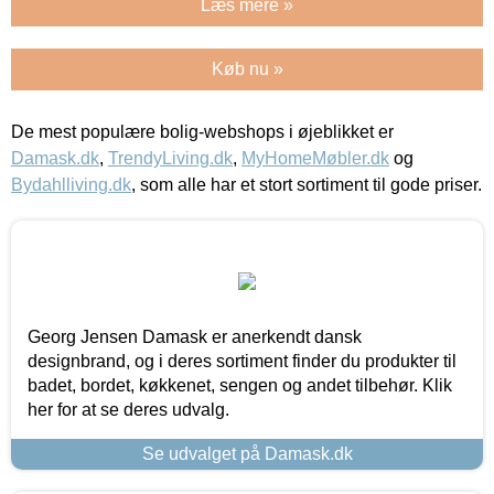
Læs mere »
Køb nu »
De mest populære bolig-webshops i øjeblikket er
Damask.dk
,
TrendyLiving.dk
,
MyHomeMøbler.dk
og
Bydahlliving.dk
, som alle har et stort sortiment til gode priser.
Georg Jensen Damask er anerkendt dansk
designbrand, og i deres sortiment finder du produkter til
badet, bordet, køkkenet, sengen og andet tilbehør. Klik
her for at se deres udvalg.
Se udvalget på Damask.dk