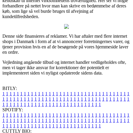
kendskab til internet virksomhedens troværdighed. Her ser vi nogle
forhandlere på nettet hvor man kan skrive en bedømmelse af deres
køb, som lige så vel burde bruges til afvejning af
kundetilfredsheden.
Denne side finansieres af reklamer. Vi har aftaler med flere internet
shops i Danmark i form af at vi annoncerer forretningernes varer, og
tjener provision hvis en af de besøgende på vores hjemmeside laver
en ordre.
Vejledning angående tilbud og internet handler vedligeholdes ofte,
men vi tager ikke ansvar for korrektioner der potentielt er
implementeret siden vi nyligst opdaterede sidens data.
BITLY:
1
1
1
1
1
1
1
1
1
1
1
1
1
1
1
1
1
1
1
1
1
1
1
1
1
1
1
1
1
1
1
1
1
1
1
1
1
1
1
1
1
1
1
1
1
1
1
1
1
1
1
1
1
1
1
1
1
1
1
1
1
1
1
1
1
1
1
1
1
1
1
1
1
1
1
1
1
1
1
1
1
1
1
1
1
1
1
1
1
1
1
1
1
1
1
1
1
1
1
1
SPOTIFY:
1
1
1
1
1
1
1
1
1
1
1
1
1
1
1
1
1
1
1
1
1
1
1
1
1
1
1
1
1
1
1
1
1
1
1
1
1
1
1
1
1
1
1
1
1
1
1
1
1
1
1
1
1
1
1
1
1
1
1
1
1
1
1
1
1
1
1
1
1
1
1
1
1
1
1
1
1
1
1
1
1
1
1
1
1
1
1
1
1
1
1
1
1
1
1
1
1
1
1
1
CUTTLY BIO: