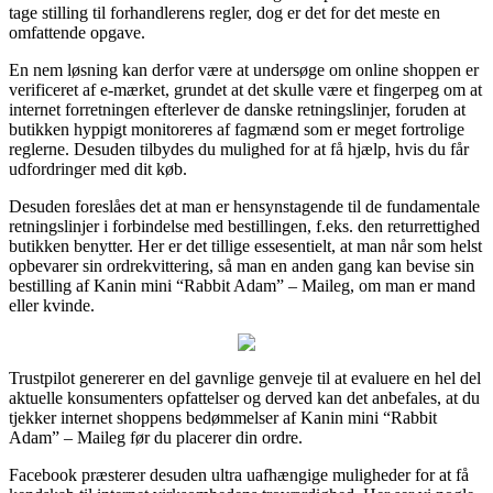
tage stilling til forhandlerens regler, dog er det for det meste en
omfattende opgave.
En nem løsning kan derfor være at undersøge om online shoppen er
verificeret af e-mærket, grundet at det skulle være et fingerpeg om at
internet forretningen efterlever de danske retningslinjer, foruden at
butikken hyppigt monitoreres af fagmænd som er meget fortrolige
reglerne. Desuden tilbydes du mulighed for at få hjælp, hvis du får
udfordringer med dit køb.
Desuden foreslåes det at man er hensynstagende til de fundamentale
retningslinjer i forbindelse med bestillingen, f.eks. den returrettighed
butikken benytter. Her er det tillige essesentielt, at man når som helst
opbevarer sin ordrekvittering, så man en anden gang kan bevise sin
bestilling af Kanin mini “Rabbit Adam” – Maileg, om man er mand
eller kvinde.
Trustpilot genererer en del gavnlige genveje til at evaluere en hel del
aktuelle konsumenters opfattelser og derved kan det anbefales, at du
tjekker internet shoppens bedømmelser af Kanin mini “Rabbit
Adam” – Maileg før du placerer din ordre.
Facebook præsterer desuden ultra uafhængige muligheder for at få