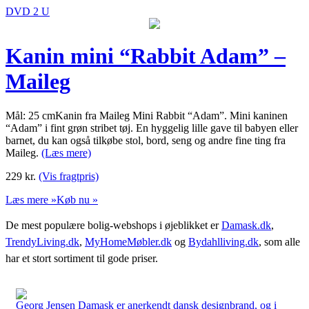
DVD 2 U
Kanin mini “Rabbit Adam” –
Maileg
Mål: 25 cmKanin fra Maileg Mini Rabbit “Adam”. Mini kaninen
“Adam” i fint grøn stribet tøj. En hyggelig lille gave til babyen eller
barnet, du kan også tilkøbe stol, bord, seng og andre fine ting fra
Maileg.
(Læs mere)
229
kr.
(Vis fragtpris)
Læs mere »
Køb nu »
De mest populære bolig-webshops i øjeblikket er
Damask.dk
,
TrendyLiving.dk
,
MyHomeMøbler.dk
og
Bydahlliving.dk
, som alle
har et stort sortiment til gode priser.
Georg Jensen Damask er anerkendt dansk designbrand, og i