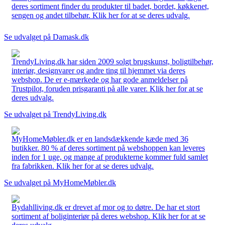
deres sortiment finder du produkter til badet, bordet, køkkenet,
sengen og andet tilbehør. Klik her for at se deres udvalg.
Se udvalget på Damask.dk
TrendyLiving.dk har siden 2009 solgt brugskunst, boligtilbehør,
interiør, designvarer og andre ting til hjemmet via deres
webshop. De er e-mærkede og har gode anmeldelser på
Trustpilot, foruden prisgaranti på alle varer. Klik her for at se
deres udvalg.
Se udvalget på TrendyLiving.dk
MyHomeMøbler.dk er en landsdækkende kæde med 36
butikker. 80 % af deres sortiment på webshoppen kan leveres
inden for 1 uge, og mange af produkterne kommer fuld samlet
fra fabrikken. Klik her for at se deres udvalg.
Se udvalget på MyHomeMøbler.dk
Bydahlliving.dk er drevet af mor og to døtre. De har et stort
sortiment af boliginteriør på deres webshop. Klik her for at se