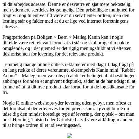
til dit arbejdes adresse. Denne er desværre en sjat mere bekostelig,
men ydermere særdeles let gængelig. Den prisbilligste mulighed for
fragt vil dog til enhver tid være at du selv henter ordren, men den
løsning står og falder med at du er lige ved internet forretningens
adresse.
Fragtperioden på Boligen > Børn > Maileg Kanin kan i nogle
tilfælde være ret relevant forudsat vi står og skal bruge din pakke
omgående, og i det øjemed er det rigtig meningsfuldt at vi efterser
tidshorisonten for levering for det relevante produkt.
Temmelig mange online outlets reklamerer med dag-til-dag fragt på
en lang række af deres varenumre, eksempelvis Kanin mini “Rabbit
Adam” – Maileg, men vær obs på at det er betinget af at bestillingen
anbringes forinden et angivent tidspunkt, sådan at de har udsigt til at
kunne nå at få dit nye produkt klar forud for at de logistikansatte får
fri.
Nogle få online webshops yder levering uden gebyr, men oftest er
det forudsat at der erhverves for en præcis sum. I øvrigt burde du
udse dig den mindst kostelige type af levering, der typisk – om man
bor i Herning, Thisted eller Grindsted – vil være at få fragtmanden
til at bringe ordren til et udleveringssted.