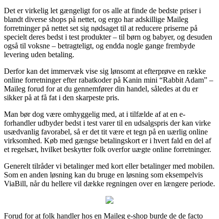
Det er virkelig let gængeligt for os alle at finde de bedste priser i
blandt diverse shops på nettet, og ergo har adskillige Maileg
forretninger på nettet set sig nødsaget til at reducere priserne på
specielt deres bedst i test produkter – til børn og babyer, og desuden
også til voksne – betragteligt, og endda nogle gange frembyde
levering uden betaling.
Derfor kan det immervæk vise sig lønsomt at efterprøve en række
online forretninger efter rabatkoder på Kanin mini “Rabbit Adam” –
Maileg forud for at du gennemfører din handel, således at du er
sikker på at få fat i den skarpeste pris.
Man bør dog være omhyggelig med, at i tilfælde af at en e-
forhandler udbyder bedst i test varer til en udsalgspris der kan virke
usædvanlig favorabel, så er det tit være et tegn på en uærlig online
virksomhed. Køb med gængse betalingskort er i hvert fald en del af
et regelsæt, hvilket beskytter folk overfor uægte online forretninger.
Generelt tilråder vi betalinger med kort eller betalinger med mobilen.
Som en anden løsning kan du bruge en løsning som eksempelvis
ViaBill, når du hellere vil dække regningen over en længere periode.
Forud for at folk handler hos en Maileg e-shop burde de de facto