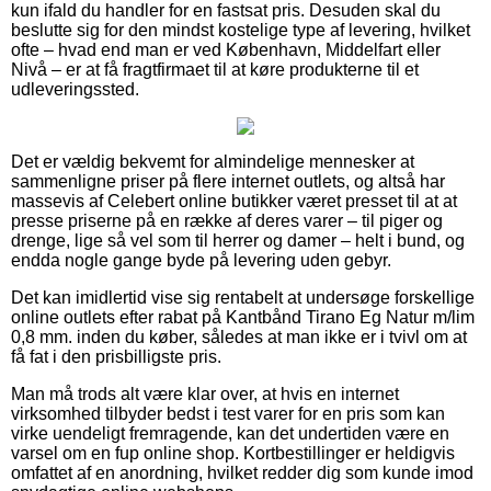
kun ifald du handler for en fastsat pris. Desuden skal du
beslutte sig for den mindst kostelige type af levering, hvilket
ofte – hvad end man er ved København, Middelfart eller
Nivå – er at få fragtfirmaet til at køre produkterne til et
udleveringssted.
Det er vældig bekvemt for almindelige mennesker at
sammenligne priser på flere internet outlets, og altså har
massevis af Celebert online butikker været presset til at at
presse priserne på en række af deres varer – til piger og
drenge, lige så vel som til herrer og damer – helt i bund, og
endda nogle gange byde på levering uden gebyr.
Det kan imidlertid vise sig rentabelt at undersøge forskellige
online outlets efter rabat på Kantbånd Tirano Eg Natur m/lim
0,8 mm. inden du køber, således at man ikke er i tvivl om at
få fat i den prisbilligste pris.
Man må trods alt være klar over, at hvis en internet
virksomhed tilbyder bedst i test varer for en pris som kan
virke uendeligt fremragende, kan det undertiden være en
varsel om en fup online shop. Kortbestillinger er heldigvis
omfattet af en anordning, hvilket redder dig som kunde imod