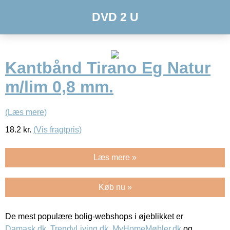
DVD 2 U
Kantbånd Tirano Eg Natur
m/lim 0,8 mm.
(Læs mere)
18.2
kr.
(Vis fragtpris)
Læs mere »
Køb nu »
De mest populære bolig-webshops i øjeblikket er
Damask.dk
,
TrendyLiving.dk
,
MyHomeMøbler.dk
og