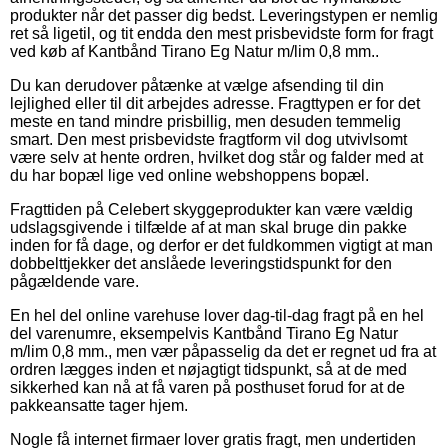
produkter når det passer dig bedst. Leveringstypen er nemlig
ret så ligetil, og tit endda den mest prisbevidste form for fragt
ved køb af Kantbånd Tirano Eg Natur m/lim 0,8 mm..
Du kan derudover påtænke at vælge afsending til din
lejlighed eller til dit arbejdes adresse. Fragttypen er for det
meste en tand mindre prisbillig, men desuden temmelig
smart. Den mest prisbevidste fragtform vil dog utvivlsomt
være selv at hente ordren, hvilket dog står og falder med at
du har bopæl lige ved online webshoppens bopæl.
Fragttiden på Celebert skyggeprodukter kan være vældig
udslagsgivende i tilfælde af at man skal bruge din pakke
inden for få dage, og derfor er det fuldkommen vigtigt at man
dobbelttjekker det anslåede leveringstidspunkt for den
pågældende vare.
En hel del online varehuse lover dag-til-dag fragt på en hel
del varenumre, eksempelvis Kantbånd Tirano Eg Natur
m/lim 0,8 mm., men vær påpasselig da det er regnet ud fra at
ordren lægges inden et nøjagtigt tidspunkt, så at de med
sikkerhed kan nå at få varen på posthuset forud for at de
pakkeansatte tager hjem.
Nogle få internet firmaer lover gratis fragt, men undertiden