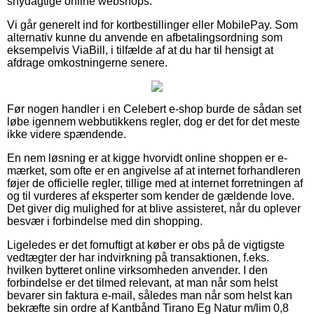
snydagtige online webshops.
Vi går generelt ind for kortbestillinger eller MobilePay. Som
alternativ kunne du anvende en afbetalingsordning som
eksempelvis ViaBill, i tilfælde af at du har til hensigt at
afdrage omkostningerne senere.
Før nogen handler i en Celebert e-shop burde de sådan set
løbe igennem webbutikkens regler, dog er det for det meste
ikke videre spændende.
En nem løsning er at kigge hvorvidt online shoppen er e-
mærket, som ofte er en angivelse af at internet forhandleren
føjer de officielle regler, tillige med at internet forretningen af
og til vurderes af eksperter som kender de gældende love.
Det giver dig mulighed for at blive assisteret, når du oplever
besvær i forbindelse med din shopping.
Ligeledes er det fornuftigt at køber er obs på de vigtigste
vedtægter der har indvirkning på transaktionen, f.eks.
hvilken bytteret online virksomheden anvender. I den
forbindelse er det tilmed relevant, at man når som helst
bevarer sin faktura e-mail, således man når som helst kan
bekræfte sin ordre af Kantbånd Tirano Eg Natur m/lim 0,8