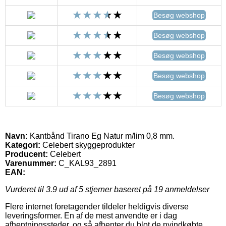
Besøg webshop
Besøg webshop
Besøg webshop
Besøg webshop
Besøg webshop
Navn:
Kantbånd Tirano Eg Natur m/lim 0,8 mm.
Kategori:
Celebert skyggeprodukter
Producent:
Celebert
Varenummer:
C_KAL93_2891
EAN:
Vurderet til
3.9
ud af 5 stjerner baseret på
19
anmeldelser
Flere internet foretagender tildeler heldigvis diverse
leveringsformer. En af de mest anvendte er i dag
afhentningssteder, og så afhenter du blot de nyindkøbte