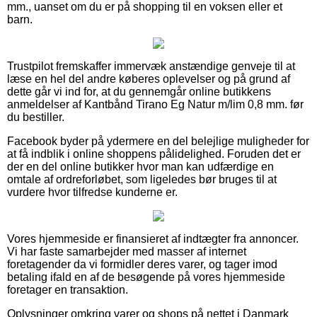
mm., uanset om du er på shopping til en voksen eller et
barn.
Trustpilot fremskaffer immervæk anstændige genveje til at
læse en hel del andre køberes oplevelser og på grund af
dette går vi ind for, at du gennemgår online butikkens
anmeldelser af Kantbånd Tirano Eg Natur m/lim 0,8 mm. før
du bestiller.
Facebook byder på ydermere en del belejlige muligheder for
at få indblik i online shoppens pålidelighed. Foruden det er
der en del online butikker hvor man kan udfærdige en
omtale af ordreforløbet, som ligeledes bør bruges til at
vurdere hvor tilfredse kunderne er.
Vores hjemmeside er finansieret af indtægter fra annoncer.
Vi har faste samarbejder med masser af internet
foretagender da vi formidler deres varer, og tager imod
betaling ifald en af de besøgende på vores hjemmeside
foretager en transaktion.
Oplysninger omkring varer og shops på nettet i Danmark