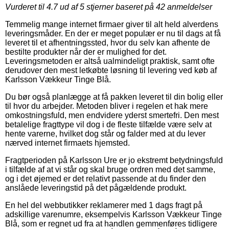
Vurderet til
4.7
ud af 5 stjerner baseret på
42
anmeldelser
Temmelig mange internet firmaer giver til alt held alverdens
leveringsmåder. En der er meget populær er nu til dags at få
leveret til et afhentningssted, hvor du selv kan afhente de
bestilte produkter når der er mulighed for det.
Leveringsmetoden er altså ualmindeligt praktisk, samt ofte
derudover den mest letkøbte løsning til levering ved køb af
Karlsson Vækkeur Tinge Blå.
Du bør også planlægge at få pakken leveret til din bolig eller
til hvor du arbejder. Metoden bliver i regelen et hak mere
omkostningsfuld, men endvidere yderst smertefri. Den mest
betalelige fragttype vil dog i de fleste tilfælde være selv at
hente varerne, hvilket dog står og falder med at du lever
nærved internet firmaets hjemsted.
Fragtperioden på Karlsson Ure er jo ekstremt betydningsfuld
i tilfælde af at vi står og skal bruge ordren med det samme,
og i det øjemed er det relativt passende at du finder den
anslåede leveringstid på det pågældende produkt.
En hel del webbutikker reklamerer med 1 dags fragt på
adskillige varenumre, eksempelvis Karlsson Vækkeur Tinge
Blå, som er regnet ud fra at handlen gemmenføres tidligere