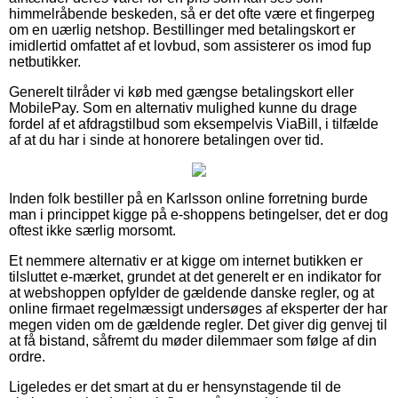
himmelråbende beskeden, så er det ofte være et fingerpeg
om en uærlig netshop. Bestillinger med betalingskort er
imidlertid omfattet af et lovbud, som assisterer os imod fup
netbutikker.
Generelt tilråder vi køb med gængse betalingskort eller
MobilePay. Som en alternativ mulighed kunne du drage
fordel af et afdragstilbud som eksempelvis ViaBill, i tilfælde
af at du har i sinde at honorere betalingen over tid.
Inden folk bestiller på en Karlsson online forretning burde
man i princippet kigge på e-shoppens betingelser, det er dog
oftest ikke særlig morsomt.
Et nemmere alternativ er at kigge om internet butikken er
tilsluttet e-mærket, grundet at det generelt er en indikator for
at webshoppen opfylder de gældende danske regler, og at
online firmaet regelmæssigt undersøges af eksperter der har
megen viden om de gældende regler. Det giver dig genvej til
at få bistand, såfremt du møder dilemmaer som følge af din
ordre.
Ligeledes er det smart at du er hensynstagende til de