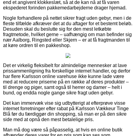
end et angivent klokkeslæt, så at de kan nå at få varen
ekspederet forinden pakkemedarbejderne drager hjemad.
Nogle forhandlere på nettet sikrer fragt uden gebyr, men i de
fleste tilfælde afkræver det at du aftager for et bestemt beløb.
Desuden skal du beslutte sig for den mest letkøbte
fragtmetode, hvilket gerne – uafhængig om man befinder sig
nær Aalborg, Ringsted eller Skjern – er at få fragtmanden til
at køre ordren til en pakkeshop.
Det er virkelig fleksibelt for almindelige mennesker at lave
prissammenligning fra forskellige internet handler, og derfor
har flere Karlsson online varehuse ikke kunne lade være
med at reducere priserne på en række af deres produkter –
til drenge og piger, samt også til herrer og damer – helt i
bund, og endda nogle gange sikre fragt uden gebyr.
Det kan immervæk vise sig udbytterigt at efterprøve visse
internet forretninger efter rabat på Karlsson Vækkeur Tinge
Blå før du færdiggør din shopping, så man er på den sikre
side med at opnå den mest betalelige pris.
Man må dog være så påpasselig, at hvis en online butik
afhænder deres varer for en pris som kan ses som