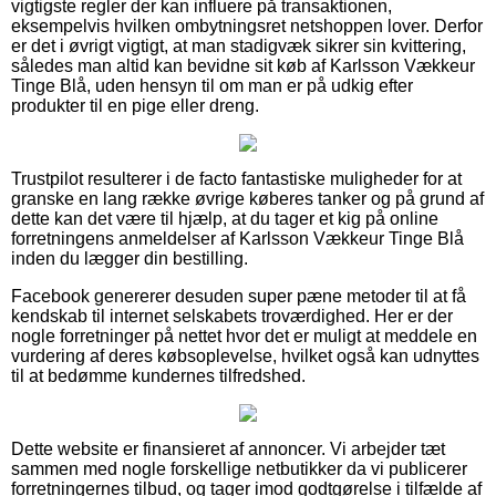
vigtigste regler der kan influere på transaktionen,
eksempelvis hvilken ombytningsret netshoppen lover. Derfor
er det i øvrigt vigtigt, at man stadigvæk sikrer sin kvittering,
således man altid kan bevidne sit køb af Karlsson Vækkeur
Tinge Blå, uden hensyn til om man er på udkig efter
produkter til en pige eller dreng.
Trustpilot resulterer i de facto fantastiske muligheder for at
granske en lang række øvrige køberes tanker og på grund af
dette kan det være til hjælp, at du tager et kig på online
forretningens anmeldelser af Karlsson Vækkeur Tinge Blå
inden du lægger din bestilling.
Facebook genererer desuden super pæne metoder til at få
kendskab til internet selskabets troværdighed. Her er der
nogle forretninger på nettet hvor det er muligt at meddele en
vurdering af deres købsoplevelse, hvilket også kan udnyttes
til at bedømme kundernes tilfredshed.
Dette website er finansieret af annoncer. Vi arbejder tæt
sammen med nogle forskellige netbutikker da vi publicerer
forretningernes tilbud, og tager imod godtgørelse i tilfælde af