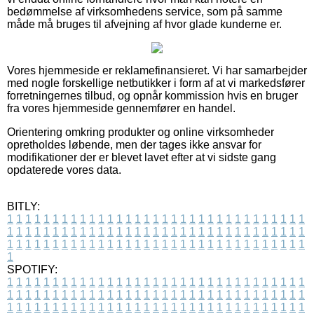
bedømmelse af virksomhedens service, som på samme
måde må bruges til afvejning af hvor glade kunderne er.
Vores hjemmeside er reklamefinansieret. Vi har samarbejder
med nogle forskellige netbutikker i form af at vi markedsfører
forretningernes tilbud, og opnår kommission hvis en bruger
fra vores hjemmeside gennemfører en handel.
Orientering omkring produkter og online virksomheder
opretholdes løbende, men der tages ikke ansvar for
modifikationer der er blevet lavet efter at vi sidste gang
opdaterede vores data.
BITLY:
1
1
1
1
1
1
1
1
1
1
1
1
1
1
1
1
1
1
1
1
1
1
1
1
1
1
1
1
1
1
1
1
1
1
1
1
1
1
1
1
1
1
1
1
1
1
1
1
1
1
1
1
1
1
1
1
1
1
1
1
1
1
1
1
1
1
1
1
1
1
1
1
1
1
1
1
1
1
1
1
1
1
1
1
1
1
1
1
1
1
1
1
1
1
1
1
1
1
1
1
SPOTIFY:
1
1
1
1
1
1
1
1
1
1
1
1
1
1
1
1
1
1
1
1
1
1
1
1
1
1
1
1
1
1
1
1
1
1
1
1
1
1
1
1
1
1
1
1
1
1
1
1
1
1
1
1
1
1
1
1
1
1
1
1
1
1
1
1
1
1
1
1
1
1
1
1
1
1
1
1
1
1
1
1
1
1
1
1
1
1
1
1
1
1
1
1
1
1
1
1
1
1
1