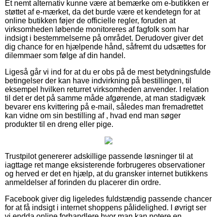
Et nemt alternativ kunne være at bemærke om e-butikken er
støttet af e-mærket, da det burde være et kendetegn for at
online butikken føjer de officielle regler, foruden at
virksomheden løbende monitoreres af fagfolk som har
indsigt i bestemmelserne på området. Derudover giver det
dig chance for en hjælpende hånd, såfremt du udsættes for
dilemmaer som følge af din handel.
Ligeså går vi ind for at du er obs på de mest betydningsfulde
betingelser der kan have indvirkning på bestillingen, til
eksempel hvilken returret virksomheden anvender. I relation
til det er det på samme måde afgørende, at man stadigvæk
bevarer ens kvittering på e-mail, således man fremadrettet
kan vidne om sin bestilling af , hvad end man søger
produkter til en dreng eller pige.
Trustpilot genererer adskillige passende løsninger til at
iagttage ret mange eksisterende forbrugeres observationer
og herved er det en hjælp, at du gransker internet butikkens
anmeldelser af forinden du placerer din ordre.
Facebook giver dig ligeledes fuldstændig passende chancer
for at få indsigt i internet shoppens pålidelighed. I øvrigt ser
vi endda online forhandlere hvor man kan notere en