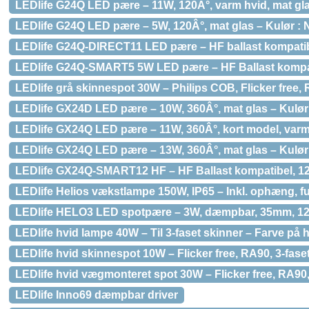
LEDlife G24Q LED pære – 11W, 120Â°, varm hvid, mat gla
LEDlife G24Q LED pære – 5W, 120Â°, mat glas – Kulør : 
LEDlife G24Q-DIRECT11 LED pære – HF ballast kompatib
LEDlife G24Q-SMART5 5W LED pære – HF Ballast kompat
LEDlife grå skinnespot 30W – Philips COB, Flicker free, R
LEDlife GX24D LED pære – 10W, 360Â°, mat glas – Kulør 
LEDlife GX24Q LED pære – 11W, 360Â°, kort model, varm 
LEDlife GX24Q LED pære – 13W, 360Â°, mat glas – Kulør 
LEDlife GX24Q-SMART12 HF – HF Ballast kompatibel, 12
LEDlife Helios vækstlampe 150W, IP65 – Inkl. ophæng, fu
LEDlife HELO3 LED spotpære – 3W, dæmpbar, 35mm, 12
LEDlife hvid lampe 40W – Til 3-faset skinner – Farve på 
LEDlife hvid skinnespot 10W – Flicker free, RA90, 3-fase
LEDlife hvid vægmonteret spot 30W – Flicker free, RA90, 
LEDlife Inno69 dæmpbar driver