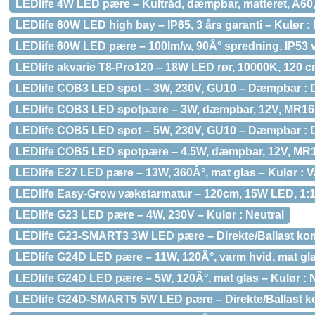
LEDlife 4W LED pære – Kultråd, dæmpbar, matteret, A6
LEDlife 60W LED high bay – IP65, 3 års garanti – Kulør : 
LEDlife 60W LED pære – 100lm/w, 90Â° spredning, IP53 
LEDlife akvarie T8-Pro120 – 18W LED rør, 10000K, 120 
LEDlife COB3 LED spot – 3W, 230V, GU10 – Dæmpbar : 
LEDlife COB3 LED spotpære – 3W, dæmpbar, 12V, MR16 
LEDlife COB5 LED spot – 5W, 230V, GU10 – Dæmpbar :
LEDlife COB5 LED spotpære – 4.5W, dæmpbar, 12V, MR1
LEDlife E27 LED pære – 13W, 360Â°, mat glas – Kulør : 
LEDlife Easy-Grow vækstarmatur – 120cm, 15W LED, 1:
LEDlife G23 LED pære – 4W, 230V – Kulør : Neutral
LEDlife G23-SMART3 3W LED pære – Direkte/Ballast komp
LEDlife G24D LED pære – 11W, 120Â°, varm hvid, mat gla
LEDlife G24D LED pære – 5W, 120Â°, mat glas – Kulør : 
LEDlife G24D-SMART5 5W LED pære – Direkte/Ballast kom