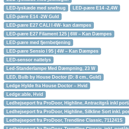
LED-lyskæde med snefnug
LED-pære E14 -2,4W
LED-pære E14 -2W Guld
LED-pære E27 CALI I 4W- kan dæmpes
LED-pære E27 Filament 125 | 6W – Kan Dæmpes
LED-pære med fjernbetjening
LED-pære Sensio l 95 | 4W – Kan Dæmpes
LED-sensor nattelys
Led-Standerlampe Med Dæmpning, 23 W
LED, Bulb by House Doctor (D: 8 cm., Guld)
Ledge Hylde fra House Doctor – Hvid
Ledge:able, Hvid
Ledhejseport fra ProDoor, Highline, Antracitgrå inkl por
Ledhejseport fra ProDoor, Highline, Silkline Sort inkl. p
Ledhejseport fra ProDoor, Trendline Classic, 711241S
Ledhejseport fra ProDoor, Trendline Classic, inkl. portå