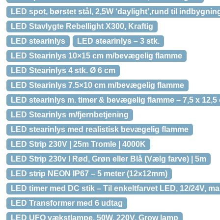
LED spot, børstet stål, 2,5W ‘daylight’,rund til indbygnin
LED Stavlygte Rebellight X300, Kraftig
LED stearinlys
LED stearinlys – 3 stk.
LED Stearinlys 10×15 cm m/bevægelig flamme
LED Stearinlys 4 stk. Ø 6 cm
LED Stearinlys 7.5×10 cm m/bevægelig flamme
LED stearinlys m. timer & bevægelig flamme – 7,5 x 12,5
LED Stearinlys m/fjernbetjening
LED stearinlys med realistisk bevægelig flamme
LED Strip 230V | 25m Tromle | 4000K
LED Strip 230v I Rød, Grøn eller Blå (Vælg farve) | 5m
LED strip NEON IP67 – 5 meter (12x12mm)
LED timer med DC stik – Til enkeltfarvet LED, 12/24V, m
LED Transformer med 6 udtag
LED UFO vækstlampe, 50W, 220V, Grow lamp