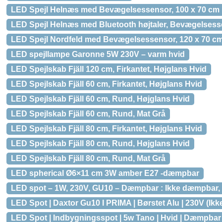
LED Spejl Helnæs med Bevægelsessensor, 100 x 70 cm
LED Spejl Helnæs med Bluetooth højtaler, Bevægelsess
LED Spejl Nordfeld med Bevægelsessensor, 120 x 70 c
LED spejllampe Garonne 5W 230V – varm hvid
LED Spejlskab Fjäll 120 cm, Firkantet, Højglans Hvid
LED Spejlskab Fjäll 60 cm, Firkantet, Højglans Hvid
LED Spejlskab Fjäll 60 cm, Rund, Højglans Hvid
LED Spejlskab Fjäll 60 cm, Rund, Mat Grå
LED Spejlskab Fjäll 80 cm, Firkantet, Højglans Hvid
LED Spejlskab Fjäll 80 cm, Rund, Højglans Hvid
LED Spejlskab Fjäll 80 cm, Rund, Mat Grå
LED spherical Ø6×11 cm 3W amber E27 -dæmpbar
LED spot – 1W, 230V, GU10 – Dæmpbar : Ikke dæmpbar, 
LED Spot | Daxtor Gu10 I PRIMA | Børstet Alu | 230V (I
LED Spot | Indbygningsspot | 5w Tano | Hvid | Dæmpbar