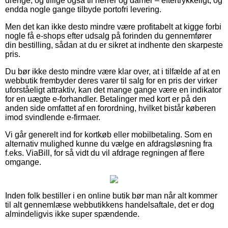
drenge, og tillige også til herrer og damer – eftertrykkeligt, og
endda nogle gange tilbyde portofri levering.
Men det kan ikke desto mindre være profitabelt at kigge forbi
nogle få e-shops efter udsalg på forinden du gennemfører
din bestilling, sådan at du er sikret at indhente den skarpeste
pris.
Du bør ikke desto mindre være klar over, at i tilfælde af at en
webbutik frembyder deres varer til salg for en pris der virker
uforståeligt attraktiv, kan det mange gange være en indikator
for en uægte e-forhandler. Betalinger med kort er på den
anden side omfattet af en forordning, hvilket bistår køberen
imod svindlende e-firmaer.
Vi går generelt ind for kortkøb eller mobilbetaling. Som en
alternativ mulighed kunne du vælge en afdragsløsning fra
f.eks. ViaBill, for så vidt du vil afdrage regningen af flere
omgange.
Inden folk bestiller i en online butik bør man når alt kommer
til alt gennemlæse webbutikkens handelsaftale, det er dog
almindeligvis ikke super spændende.