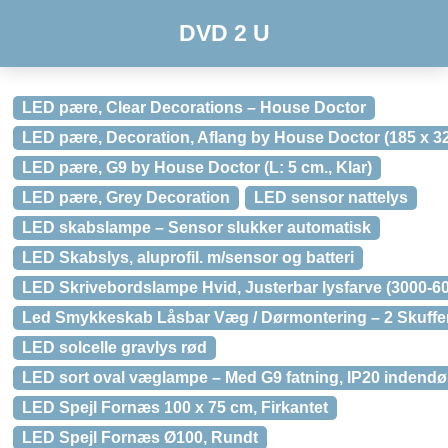
DVD 2 U
LED pære, Clear Decorations – House Doctor
LED pære, Decoration, Aflang by House Doctor (185 x 3
LED pære, G9 by House Doctor (L: 5 cm., Klar)
LED pære, Grey Decoration
LED sensor nattelys
LED skabslampe – Sensor slukker automatisk
LED Skabslys, aluprofil. m/sensor og batteri
LED Skrivebordslampe Hvid, Justerbar lysfarve (3000-
Led Smykkeskab Låsbar Væg / Dørmontering – 2 Skuffe
LED solcelle gravlys rød
LED sort oval væglampe – Med G9 fatning, IP20 indendørs
LED Spejl Fornæs 100 x 75 cm, Firkantet
LED Spejl Fornæs Ø100, Rundt