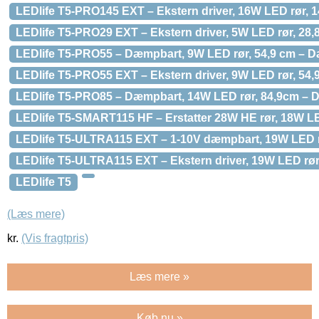
LEDlife T5-PRO145 EXT – Ekstern driver, 16W LED rør, 
LEDlife T5-PRO29 EXT – Ekstern driver, 5W LED rør, 28,
LEDlife T5-PRO55 – Dæmpbart, 9W LED rør, 54,9 cm – D
LEDlife T5-PRO55 EXT – Ekstern driver, 9W LED rør, 54,
LEDlife T5-PRO85 – Dæmpbart, 14W LED rør, 84,9cm – 
LEDlife T5-SMART115 HF – Erstatter 28W HE rør, 18W LE
LEDlife T5-ULTRA115 EXT – 1-10V dæmpbart, 19W LED rø
LEDlife T5-ULTRA115 EXT – Ekstern driver, 19W LED rør, 
LEDlife T5
(Læs mere)
kr.
(Vis fragtpris)
Læs mere »
Køb nu »