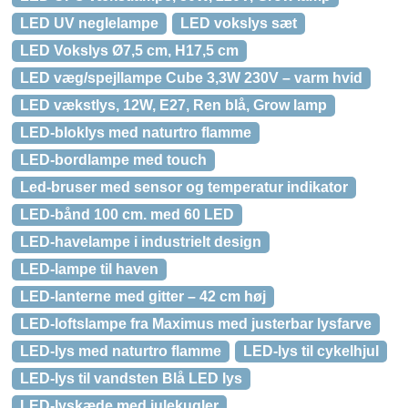
LED UV neglelampe
LED vokslys sæt
LED Vokslys Ø7,5 cm, H17,5 cm
LED væg/spejllampe Cube 3,3W 230V – varm hvid
LED vækstlys, 12W, E27, Ren blå, Grow lamp
LED-bloklys med naturtro flamme
LED-bordlampe med touch
Led-bruser med sensor og temperatur indikator
LED-bånd 100 cm. med 60 LED
LED-havelampe i industrielt design
LED-lampe til haven
LED-lanterne med gitter – 42 cm høj
LED-loftslampe fra Maximus med justerbar lysfarve
LED-lys med naturtro flamme
LED-lys til cykelhjul
LED-lys til vandsten Blå LED lys
LED-lyskæde med julekugler