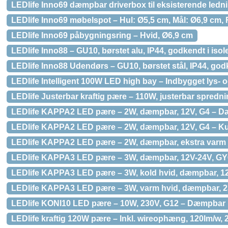
LEDlife Inno69 dæmpbar driverbox til eksisterende ledn
LEDlife Inno69 møbelspot – Hul: Ø5,5 cm, Mål: Ø6,9 cm, R
LEDlife Inno69 påbygningsring – Hvid, Ø6,9 cm
LEDlife Inno88 – GU10, børstet alu, IP44, godkendt i isol
LEDlife Inno88 Udendørs – GU10, børstet stål, IP44, godk
LEDlife Intelligent 100W LED high bay – Indbygget lys- 
LEDlife Justerbar kraftig pære – 110W, justerbar spredn
LEDlife KAPPA2 LED pære – 2W, dæmpbar, 12V, G4 – Dæ
LEDlife KAPPA2 LED pære – 2W, dæmpbar, 12V, G4 – Kul
LEDlife KAPPA2 LED pære – 2W, dæmpbar, ekstra varm h
LEDlife KAPPA3 LED pære – 3W, dæmpbar, 12V-24V, GY6
LEDlife KAPPA3 LED pære – 3W, kold hvid, dæmpbar, 1
LEDlife KAPPA3 LED pære – 3W, varm hvid, dæmpbar, 2
LEDlife KONI10 LED pære – 10W, 230V, G12 – Dæmpbar :
LEDlife kraftig 120W pære – Inkl. wireophæng, 120lm/w,