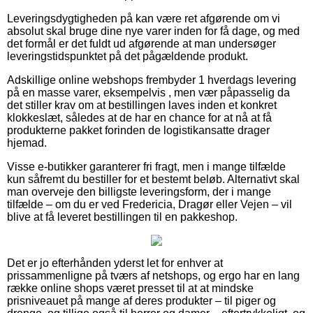
Leveringsdygtigheden på kan være ret afgørende om vi
absolut skal bruge dine nye varer inden for få dage, og med
det formål er det fuldt ud afgørende at man undersøger
leveringstidspunktet på det pågældende produkt.
Adskillige online webshops frembyder 1 hverdags levering
på en masse varer, eksempelvis , men vær påpasselig da
det stiller krav om at bestillingen laves inden et konkret
klokkeslæt, således at de har en chance for at nå at få
produkterne pakket forinden de logistikansatte drager
hjemad.
Visse e-butikker garanterer fri fragt, men i mange tilfælde
kun såfremt du bestiller for et bestemt beløb. Alternativt skal
man overveje den billigste leveringsform, der i mange
tilfælde – om du er ved Fredericia, Dragør eller Vejen – vil
blive at få leveret bestillingen til en pakkeshop.
Det er jo efterhånden yderst let for enhver at
prissammenligne på tværs af netshops, og ergo har en lang
række online shops været presset til at at mindske
prisniveauet på mange af deres produkter – til piger og