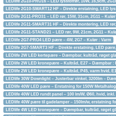
LEDlife 2G10-PRO16 – LED lysstofrør, 10W, 16,5cm, 2G10,
LEDlife 2G10-SMART12 HF – Direkte erstatning, LED lys
LEDlife 2G11-PRO31 – LED rør, 15W, 31cm, 2G11 – Kulør 
LEDlife 2G11-SMART31 HF – Direkte montering, LED rør, 
LEDlife 2G11-STAND21 – LED rør, 9W, 21cm, 2G11 – Kulør
LEDlife 2G7-PRO4 LED pære – 4W, 2G7 – Kulør : Varm
LEDlife 2G7-SMART3 HF – Direkte erstatning, LED pære,
LEDlife 2W LED kertepære – Dæmpbar, kultråd, røget gl
LEDlife 2W LED kronepære – Kultråd, E27 – Dæmpbar : 
LEDlife 2W LED kronepære – Kultråd, P45, varm hvid, 
LEDlife 30W Downlight – Justerbar vinkel, 3200lm – Dæ
LEDlife 40W LED pære – Erstatning for 150W Metalhalog
LEDlife 40W LED rundt panel – 100 lm/W, Ø60, hvid, ink
LEDlife 40W pære til gadelamper – 150lm/w, erstatning 
LEDlife 4W LED kronepære – Dæmpbar, kultråd, røget gl