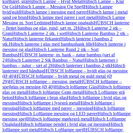
korthåret, grå
Hübsch Lampe – Hvid Metal
Hübsch Lampe – Klar
Og Grå
Hübsch Lampe – Messing Og Spejl
Hübsch Lampe
hvid/guld
Hübsch lampe i messing med pærer
Hübsch lampe i metal
sand og brun
Hübsch lampe med pærer i sort metal
Hübsch Lampe
Messing m. Sort Ledning
Hübsch lampe opalgals
HÜBSCH lanterne
– flettet bambus og glas, rund, sæt m. 2
Hübsch Lanterne 2 stk –
Grøn
Hübsch Lanterne 2 stk. i sort
Hübsch Lanterne Bambus 2 stk –
Natur
Hübsch lanterne firkantet
Hübsch lanterne i bambus 2
stk.
Hübsch lanterne i glas med bambushank lille
Hübsch lanterne i
messing og glas
Hübsch Lanterne Rund 2 stk – Sort
Bambus
HÜBSCH lanterne, m. hank – natur bambus (sæt af
2)
Hübsch Lanterner 2 Stk Bambus – Natur
Hübsch lanterner i
bambus – natur – sæt af 2
Hübsch lanterner i bambus 2 stk
Hübsch
lanterner med håndtag
HÜBSCH loftlampe – hvidt glas og messing
(Ø 40)
HÜBSCH loftlampe – hvidt metal og guld metal (Ø
29)
HÜBSCH loftlampe – messing, metal
HÜBSCH loftlampe –
spejlglas og messing (Ø 40)
Hübsch loftlampe Glas
Hübsch loftlampe
glas og metal
Hübsch loftlampe Grøn metal
Hübsch Loftlampe grå
beton
Hübsch loftlampe i brun glas
Hübsch loftlampe i hvid glas og
messing
Hübsch loftlampe i lysegrå metal
Hübsch loftlampe i
messing
Hübsch loftlampe med pærer – messing
Hübsch loftlampe
messing
Hübsch Loftlampe messing og LED pærer
Hübsch loftlampe
messing spejl
Hübsch loftlampe mørkegrå metal
Hübsch Loftlampe
Opalglas
Hübsch loftlampe pendel i hvid glas og messing
Hübsch
loftlampe sort metal
Hübsch Loftlampe spejl
HÜBSCH loftlampe,