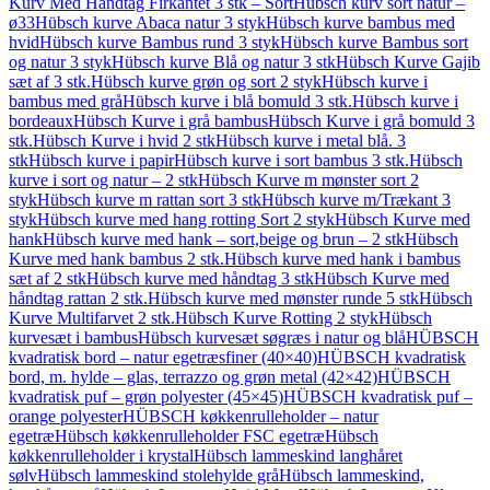
Kurv Med Håndtag Firkantet 3 stk – Sort
Hübsch kurv sort natur –
ø33
Hübsch kurve Abaca natur 3 styk
Hübsch kurve bambus med
hvid
Hübsch kurve Bambus rund 3 styk
Hübsch kurve Bambus sort
og natur 3 styk
Hübsch kurve Blå og natur 3 stk
Hübsch Kurve Gajib
sæt af 3 stk.
Hübsch kurve grøn og sort 2 styk
Hübsch kurve i
bambus med grå
Hübsch kurve i blå bomuld 3 stk.
Hübsch kurve i
bordeaux
Hübsch Kurve i grå bambus
Hübsch Kurve i grå bomuld 3
stk.
Hübsch Kurve i hvid 2 stk
Hübsch kurve i metal blå. 3
stk
Hübsch kurve i papir
Hübsch kurve i sort bambus 3 stk.
Hübsch
kurve i sort og natur – 2 stk
Hübsch Kurve m mønster sort 2
styk
Hübsch kurve m rattan sort 3 stk
Hübsch kurve m/Trækant 3
styk
Hübsch kurve med hang rotting Sort 2 styk
Hübsch Kurve med
hank
Hübsch kurve med hank – sort,beige og brun – 2 stk
Hübsch
Kurve med hank bambus 2 stk.
Hübsch kurve med hank i bambus
sæt af 2 stk
Hübsch kurve med håndtag 3 stk
Hübsch Kurve med
håndtag rattan 2 stk.
Hübsch kurve med mønster runde 5 stk
Hübsch
Kurve Multifarvet 2 stk.
Hübsch Kurve Rotting 2 styk
Hübsch
kurvesæt i bambus
Hübsch kurvesæt søgræs i natur og blå
HÜBSCH
kvadratisk bord – natur egetræsfiner (40×40)
HÜBSCH kvadratisk
bord, m. hylde – glas, terrazzo og grøn metal (42×42)
HÜBSCH
kvadratisk puf – grøn polyester (45×45)
HÜBSCH kvadratisk puf –
orange polyester
HÜBSCH køkkenrulleholder – natur
egetræ
Hübsch køkkenrulleholder FSC egetræ
Hübsch
køkkenrulleholder i krystal
Hübsch lammeskind langhåret
sølv
Hübsch lammeskind stolehylde grå
Hübsch lammeskind,