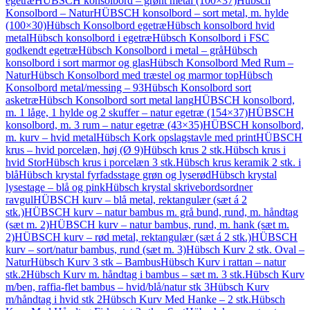
egetræ
HÜBSCH konsolbord – grønt metal (100×37)
Hübsch
Konsolbord – Natur
HÜBSCH konsolbord – sort metal, m. hylde
(100×30)
Hübsch Konsolbord egetræ
Hübsch konsolbord hvid
metal
Hübsch konsolbord i egetræ
Hübsch Konsolbord i FSC
godkendt egetræ
Hübsch Konsolbord i metal – grå
Hübsch
konsolbord i sort marmor og glas
Hübsch Konsolbord Med Rum –
Natur
Hübsch Konsolbord med træstel og marmor top
Hübsch
Konsolbord metal/messing – 93
Hübsch Konsolbord sort
asketræ
Hübsch Konsolbord sort metal lang
HÜBSCH konsolbord,
m. 1 låge, 1 hylde og 2 skuffer – natur egetræ (154×37)
HÜBSCH
konsolbord, m. 3 rum – natur egetræ (43×35)
HÜBSCH konsolbord,
m. kurv – hvid metal
Hübsch Kork opslagstavle med print
HÜBSCH
krus – hvid porcelæn, høj (Ø 9)
Hübsch krus 2 stk.
Hübsch krus i
hvid Stor
Hübsch krus i porcelæn 3 stk.
Hübsch krus keramik 2 stk. i
blå
Hübsch krystal fyrfadsstage grøn og lyserød
Hübsch krystal
lysestage – blå og pink
Hübsch krystal skrivebordsordner
ravgul
HÜBSCH kurv – blå metal, rektangulær (sæt á 2
stk.)
HÜBSCH kurv – natur bambus m. grå bund, rund, m. håndtag
(sæt m. 2)
HÜBSCH kurv – natur bambus, rund, m. hank (sæt m.
2)
HÜBSCH kurv – rød metal, rektangulær (sæt á 2 stk.)
HÜBSCH
kurv – sort/natur bambus, rund (sæt m. 3)
Hübsch Kurv 2 stk. Oval –
Natur
Hübsch Kurv 3 stk – Bambus
Hübsch Kurv i rattan – natur
stk.2
Hübsch Kurv m. håndtag i bambus – sæt m. 3 stk.
Hübsch Kurv
m/ben, raffia-flet bambus – hvid/blå/natur stk 3
Hübsch Kurv
m/håndtag i hvid stk 2
Hübsch Kurv Med Hanke – 2 stk.
Hübsch