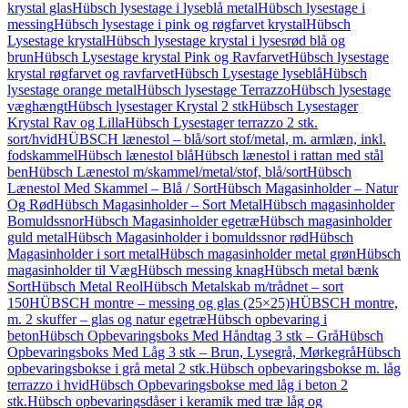
krystal glas
Hübsch lysestage i lyseblå metal
Hübsch lysestage i
messing
Hübsch lysestage i pink og røgfarvet krystal
Hübsch
Lysestage krystal
Hübsch lysestage krystal i lysesrød blå og
brun
Hübsch Lysestage krystal Pink og Ravfarvet
Hübsch lysestage
krystal røgfarvet og ravfarvet
Hübsch Lysestage lyseblå
Hübsch
lysestage orange metal
Hübsch lysestage Terrazzo
Hübsch lysestage
væghængt
Hübsch lysestager Krystal 2 stk
Hübsch Lysestager
Krystal Rav og Lilla
Hübsch Lysestager terrazzo 2 stk.
sort/hvid
HÜBSCH lænestol – blå/sort stof/metal, m. armlæn, inkl.
fodskammel
Hübsch lænestol blå
Hübsch lænestol i rattan med stål
ben
Hübsch Lænestol m/skammel/metal/stof, blå/sort
Hübsch
Lænestol Med Skammel – Blå / Sort
Hübsch Magasinholder – Natur
Og Rød
Hübsch Magasinholder – Sort Metal
Hübsch magasinholder
Bomuldssnor
Hübsch Magasinholder egetræ
Hübsch magasinholder
guld metal
Hübsch Magasinholder i bomuldssnor rød
Hübsch
Magasinholder i sort metal
Hübsch magasinholder metal grøn
Hübsch
magasinholder til Væg
Hübsch messing knag
Hübsch metal bænk
Sort
Hübsch Metal Reol
Hübsch Metalskab m/trådnet – sort
150
HÜBSCH montre – messing og glas (25×25)
HÜBSCH montre,
m. 2 skuffer – glas og natur egetræ
Hübsch opbevaring i
beton
Hübsch Opbevaringsboks Med Håndtag 3 stk – Grå
Hübsch
Opbevaringsboks Med Låg 3 stk – Brun, Lysegrå, Mørkegrå
Hübsch
opbevaringsbokse i grå metal 2 stk.
Hübsch opbevaringsbokse m. låg
terrazzo i hvid
Hübsch Opbevaringsbokse med låg i beton 2
stk.
Hübsch opbevaringsdåser i keramik med træ låg og