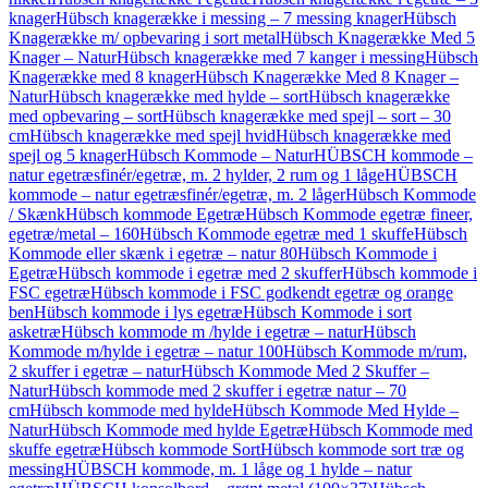
knager
Hübsch knagerække i messing – 7 messing knager
Hübsch
Knagerække m/ opbevaring i sort metal
Hübsch Knagerække Med 5
Knager – Natur
Hübsch knagerække med 7 kanger i messing
Hübsch
Knagerække med 8 knager
Hübsch Knagerække Med 8 Knager –
Natur
Hübsch knagerække med hylde – sort
Hübsch knagerække
med opbevaring – sort
Hübsch knagerække med spejl – sort – 30
cm
Hübsch knagerække med spejl hvid
Hübsch knagerække med
spejl og 5 knager
Hübsch Kommode – Natur
HÜBSCH kommode –
natur egetræsfinér/egetræ, m. 2 hylder, 2 rum og 1 låge
HÜBSCH
kommode – natur egetræsfinér/egetræ, m. 2 låger
Hübsch Kommode
/ Skænk
Hübsch kommode Egetræ
Hübsch Kommode egetræ fineer,
egetræ/metal – 160
Hübsch Kommode egetræ med 1 skuffe
Hübsch
Kommode eller skænk i egetræ – natur 80
Hübsch Kommode i
Egetræ
Hübsch kommode i egetræ med 2 skuffer
Hübsch kommode i
FSC egetræ
Hübsch kommode i FSC godkendt egetræ og orange
ben
Hübsch kommode i lys egetræ
Hübsch Kommode i sort
asketræ
Hübsch kommode m /hylde i egetræ – natur
Hübsch
Kommode m/hylde i egetræ – natur 100
Hübsch Kommode m/rum,
2 skuffer i egetræ – natur
Hübsch Kommode Med 2 Skuffer –
Natur
Hübsch kommode med 2 skuffer i egetræ natur – 70
cm
Hübsch kommode med hylde
Hübsch Kommode Med Hylde –
Natur
Hübsch Kommode med hylde Egetræ
Hübsch Kommode med
skuffe egetræ
Hübsch kommode Sort
Hübsch kommode sort træ og
messing
HÜBSCH kommode, m. 1 låge og 1 hylde – natur