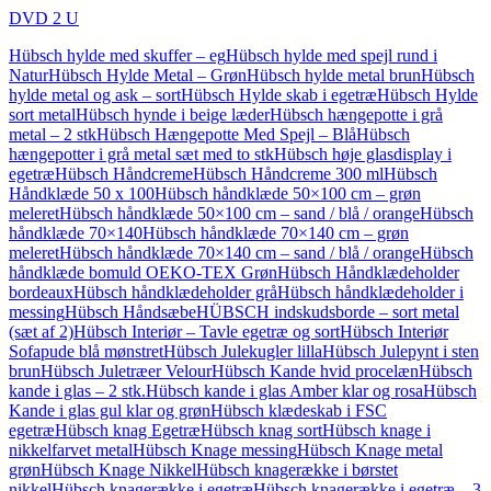
DVD 2 U
Hübsch hylde med skuffer – eg
Hübsch hylde med spejl rund i
Natur
Hübsch Hylde Metal – Grøn
Hübsch hylde metal brun
Hübsch
hylde metal og ask – sort
Hübsch Hylde skab i egetræ
Hübsch Hylde
sort metal
Hübsch hynde i beige læder
Hübsch hængepotte i grå
metal – 2 stk
Hübsch Hængepotte Med Spejl – Blå
Hübsch
hængepotter i grå metal sæt med to stk
Hübsch høje glasdisplay i
egetræ
Hübsch Håndcreme
Hübsch Håndcreme 300 ml
Hübsch
Håndklæde 50 x 100
Hübsch håndklæde 50×100 cm – grøn
meleret
Hübsch håndklæde 50×100 cm – sand / blå / orange
Hübsch
håndklæde 70×140
Hübsch håndklæde 70×140 cm – grøn
meleret
Hübsch håndklæde 70×140 cm – sand / blå / orange
Hübsch
håndklæde bomuld OEKO-TEX Grøn
Hübsch Håndklædeholder
bordeaux
Hübsch håndklædeholder grå
Hübsch håndklædeholder i
messing
Hübsch Håndsæbe
HÜBSCH indskudsborde – sort metal
(sæt af 2)
Hübsch Interiør – Tavle egetræ og sort
Hübsch Interiør
Sofapude blå mønstret
Hübsch Julekugler lilla
Hübsch Julepynt i sten
brun
Hübsch Juletræer Velour
Hübsch Kande hvid procelæn
Hübsch
kande i glas – 2 stk.
Hübsch kande i glas Amber klar og rosa
Hübsch
Kande i glas gul klar og grøn
Hübsch klædeskab i FSC
egetræ
Hübsch knag Egetræ
Hübsch knag sort
Hübsch knage i
nikkelfarvet metal
Hübsch Knage messing
Hübsch Knage metal
grøn
Hübsch Knage Nikkel
Hübsch knagerække i børstet
nikkel
Hübsch knagerække i egetræ
Hübsch knagerække i egetræ – 3