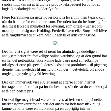
sandsynligt kan nå at få dit nye produkt ekspederet forud for at
logistikmedarbejderne holder fyraften.
Flere forretninger på nettet lover portofri levering, men typisk kun
når du handler for en konkret sum. Desuden bør du beslutte sig for
den mest letkøbte mulighed for levering, som oftest – uanset om
man opholder sig nær Kolding, Frederikshavn eller Sorø – vil blive
at få fragtfirmaet til at køre bestillingen til et udleveringssted.
Det har vist sig at være ret så nemt for almindelige dødelige at
analysere priser fra forskellige online varehuse, og af den grund har
en hel del netbutikker ikke kunne lade være med at nedbringe
udsalgspriserne på specielt deres bedst i test produkter – til piger og
drenge, men ligeledes til mænd og kvinder – betydeligt, og endda
nogle gange yde gebyrfri levering.
Det kan immervæk vise sig lønsomt at efterse et par internet
foretagender efter rabat på før du bestiller, således at du er sikker på
at få den bedste pris.
Du skal lige meget hvad være klar over, at hvis en shop på nettet
markedsfører varer for en pris der anses for helt fantastisk billig,
kunne det ofte være en indikation på en uoprigtig internet