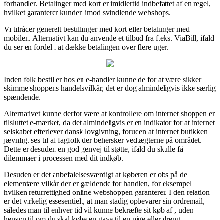
forhandler. Betalinger med kort er imidlertid indbefattet af en regel,
hvilket garanterer kunden imod svindlende webshops.
Vi tilråder generelt bestillinger med kort eller betalinger med
mobilen. Alternativt kan du anvende et tilbud fra f.eks. ViaBill, ifald
du ser en fordel i at dække betalingen over flere uger.
Inden folk bestiller hos en e-handler kunne de for at være sikker
skimme shoppens handelsvilkår, det er dog almindeligvis ikke særlig
spændende.
Alternativet kunne derfor være at kontrollere om internet shoppen er
tilsluttet e-mærket, da det almindeligvis er en indikator for at internet
selskabet efterlever dansk lovgivning, foruden at internet butikken
jævnligt ses til af fagfolk der behersker vedtægterne på området.
Dette er desuden en god genvej til støtte, ifald du skulle få
dilemmaer i processen med dit indkøb.
Desuden er det anbefalelsesværdigt at køberen er obs på de
elementære vilkår der er gældende for handlen, for eksempel
hvilken returrettighed online webshoppen garanterer. I den relation
er det virkelig essesentielt, at man stadig opbevarer sin ordremail,
således man til enhver tid vil kunne bekræfte sit køb af , uden
hensyn til om du skal købe en gave til en pige eller dreng.