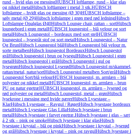
rund – hvid glas og messing
HÜBSCH loftlampe, rund – klar glas
og nikkel metal
Hübsch loftlamper i metal 3 stk.
HÜBSCH
loftslampe – hvidt glas og messing (Ø 30)
HÜBSCH loftslampe –
sølv metal (Ø 29)
Hübsch loftslampe i grøn med rød ledning
Hübsch
Loftslampe Opalglas Ø40
Hübsch Lounge chair, rattan – sort
Hübsch
loungebord i grøn metal
HÜBSCH loungestol – blå velour og sort
metal
Hübsch Loungestol – bordeaux med sort stel
HÜBSCH
loungestol – lysegråt stof og sort metal
Hübsch Loungestol – Natur
Og Brun
Hübsch Loungestol blå
Hübsch Loungestol blå velour m.
sorte metalben
Hübsch loungestol Bordeaux
Hübsch Loungestol
grå
Hübsch loungestol i brun og lysegul
Hübsch Loungestol i grøn
metal
Hübsch loungestol i grå
Hübsch Loungestol i gul og
lysegrøn
Hübsch loungestol Lyserød
Hübsch Loungestol m/skammel,
rattan/metal, natur/sort
Hübsch Loungestol metalben Sort/grå
Hübsch
Loungestol Sort/blå velour
HÜBSCH loungestol, m. armlæn – blå
polyester og nikkel metal
HÜBSCH loungestol, m. armlæn – brun
PU og natur egetræ
HÜBSCH loungestol, m. armlæn – lyserød og
rød polyester og metal
Hübsch Loungestol, metal – grøn
Hübsch
lysekrone i messing med hvide pærer
Hübsch Lysestage –
Klar
Hübsch Lysestage – Ravgul / Røget
Hübsch lysestage bordeaux
metal
Hübsch Lysestage Glas Lilla
Hübsch lysestage i brun
metal
Hübsch lysestage i farvet egetræ.
Hübsch lysestage i glas – sæt
á 2 stk – pink og smoke
Hübsch lysestage i klar glas
Hübsch
lysestage i krystal – blå og pink
Hübsch lysestage i krystal – lyserød
og grå
Hübsch lysestage i krystal – pink og ravgul
Hübsch lysestage i