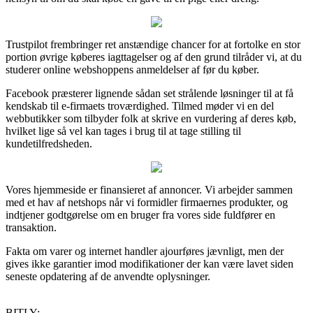
Trustpilot frembringer ret anstændige chancer for at fortolke en stor
portion øvrige køberes iagttagelser og af den grund tilråder vi, at du
studerer online webshoppens anmeldelser af før du køber.
Facebook præsterer lignende sådan set strålende løsninger til at få
kendskab til e-firmaets troværdighed. Tilmed møder vi en del
webbutikker som tilbyder folk at skrive en vurdering af deres køb,
hvilket lige så vel kan tages i brug til at tage stilling til
kundetilfredsheden.
Vores hjemmeside er finansieret af annoncer. Vi arbejder sammen
med et hav af netshops når vi formidler firmaernes produkter, og
indtjener godtgørelse om en bruger fra vores side fuldfører en
transaktion.
Fakta om varer og internet handler ajourføres jævnligt, men der
gives ikke garantier imod modifikationer der kan være lavet siden
seneste opdatering af de anvendte oplysninger.
BITLY: