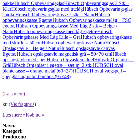
bakke
Hübsch Opbevaringsglas
Hübsch Opbevaringsglas 3 Stk –
Klar
Hübsch opbevaringsglas med trælåg
Hübsch Opbevaringsglas
smoke
Hübsch Opbevaringskasse 2 stk – Natur
Hübsch
opbevaringskasse Egetræ
Hübsch Opbevaringskasse m/låg – FSC
egetræ
Hübsch Opbevaringskasse Med Låg 2 stk – Beige /
Natur
Hübsch opbevaringskasse med låg Egetræ
Hübsch
Opbevaringskasse Med Låg Lille – Grå
Hübsch opbevaringskasse
med skuffe – 50 cm
Hübsch opbevaringskasse Natur
Hübsch
Opslagstavle – Beige / Natur
Hübsch opslagstavle canvas
Egetræ
Hübsch opslagstavle magnetisk grå – 50×70 cm
Hübsch
opslagstavle med spejl
Hübsch Opvaskemiddel
Hübsch Organiser –
Grå
Hübsch Organiser i egetræ – sæt m. 2 stk.
HÜBSCH oval
plantekasse – orange metal (60×27)
HÜBSCH oval vægspejl –
spejlglas og natur bambus (95×48)
(Læs mere)
kr.
(Vis fragtpris)
Læs mere »
Køb nu »
Navn:
Kategori:
Producent: