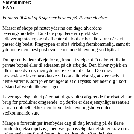
Varenummer:
EAN:
Vurderet til
4
ud af 5 stjerner baseret på
20
anmeldelser
Masser af shops på nettet yder nu om dage alverdens
leveringsmodeller. En af de populære er i øjeblikket
udleveringssteder, og så afhenter du blot de bestilte varer når det
passer dig bedst. Fragttypen er altså virkelig fremkommelig, samt tit
ydermere den mest prisbevidste metode til levering ved køb af .
Du bør endvidere afveje for og imod at vælge at få udbragt til din
private bopæl eller til adressen på dit arbejde. Den bliver typisk en
lille smule dyrere, men ydermere ekstremt enkel. Den mest
prisbevidste leveringsudgave vil dog altid vise sig at være selv at
hente varerne, som jo er betinget af at du fysisk befinder dig i kort
afstand af webbutikkens lager.
Leveringstidspunktet på er naturligvis ultra afgørende forudsat vi har
brug for produktet omgående, og derfor er det øjensynligt essentielt
at man dobbelttjekker den forventede leveringstid ved den
vedkommende vare.
Mange e-forretninger frembyder dag-til-dag levering på de fleste
produkter, eksempelvis , men vær påpasselig da det stiller krav om at
orden realiseres forud for et givent tidspunkt, så at de højst