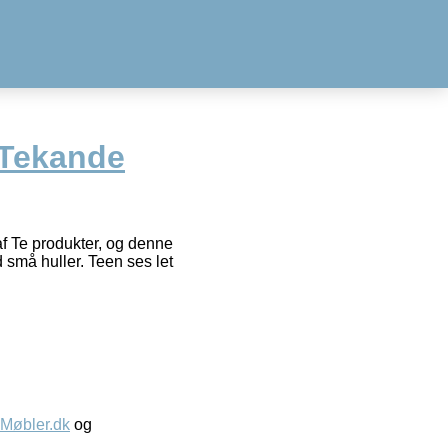
 Tekande
af Te produkter, og denne
d små huller. Teen ses let
øbler.dk
og