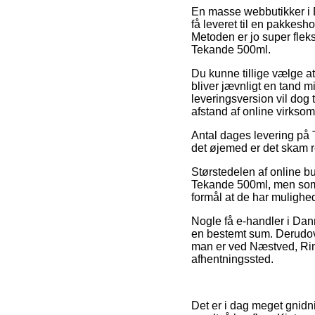
En masse webbutikker i Da
få leveret til en pakkesho
Metoden er jo super flek
Tekande 500ml.
Du kunne tillige vælge at 
bliver jævnligt en tand m
leveringsversion vil dog 
afstand af online virks
Antal dages levering på 
det øjemed er det skam re
Størstedelen af online b
Tekande 500ml, men som im
formål at de har mulighed 
Nogle få e-handler i Dan
en bestemt sum. Derudov
man er ved Næstved, Ringst
afhentningssted.
Det er i dag meget gnidni