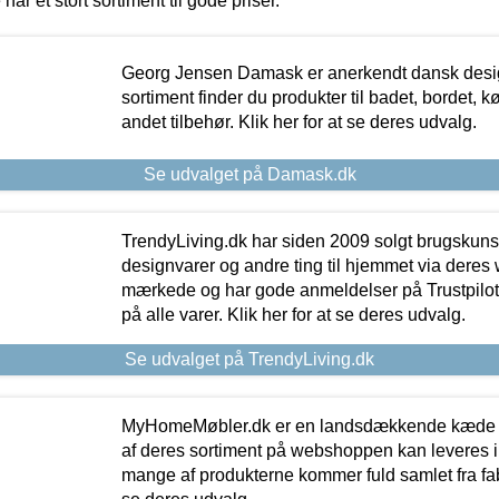
 har et stort sortiment til gode priser.
Georg Jensen Damask er anerkendt dansk desig
sortiment finder du produkter til badet, bordet, 
andet tilbehør. Klik her for at se deres udvalg.
Se udvalget på Damask.dk
TrendyLiving.dk har siden 2009 solgt brugskunst, 
designvarer og andre ting til hjemmet via deres
mærkede og har gode anmeldelser på Trustpilot,
på alle varer. Klik her for at se deres udvalg.
Se udvalget på TrendyLiving.dk
MyHomeMøbler.dk er en landsdækkende kæde m
af deres sortiment på webshoppen kan leveres i
mange af produkterne kommer fuld samlet fra fabr