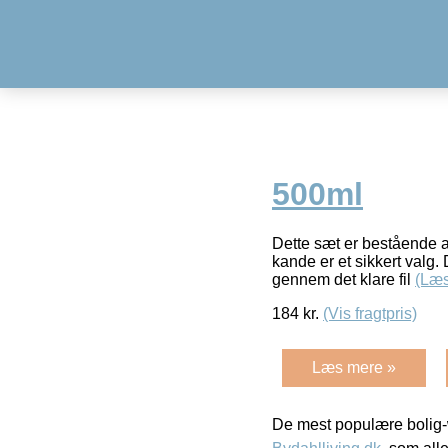
500ml
Dette sæt er bestående af
kande er et sikkert valg. 
gennem det klare fil
(Læs
184
kr.
(Vis fragtpris)
Læs mere »
De mest populære bolig-