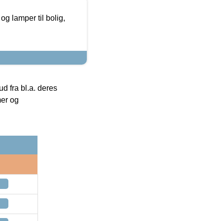
g lamper til bolig,
 fra bl.a. deres
mer og