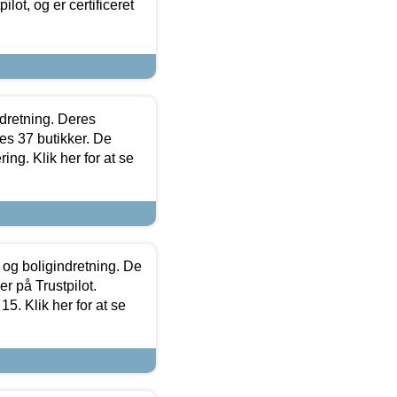
lot, og er certificeret
ndretning. Deres
s 37 butikker. De
ing. Klik her for at se
 og boligindretning. De
r på Trustpilot.
5. Klik her for at se