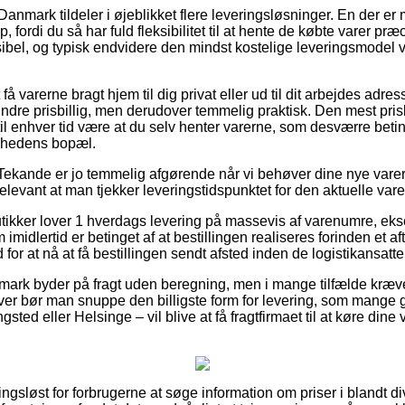
nmark tildeler i øjeblikket flere leveringsløsninger. En der er 
p, fordi du så har fuld fleksibilitet til at hente de købte varer præ
sibel, og typisk endvidere den mindst kostelige leveringsmodel
få varerne bragt hjem til dig privat eller ud til dit arbejdes adr
indre prisbillig, men derudover temmelig praktisk. Den mest pri
til enhver tid være at du selv henter varerne, som desværre beting
omhedens bopæl.
Tekande er jo temmelig afgørende når vi behøver dine nye vare
levant at man tjekker leveringstidspunktet for den aktuelle vare
utikker lover 1 hverdags levering på massevis af varenumre, e
idlertid er betinget af at bestillingen realiseres forinden et aft
for at nå at få bestillingen sendt afsted inden de logistikansatte 
mark byder på fragt uden beregning, men i mange tilfælde kræve
er bør man snuppe den billigste form for levering, som mange 
ed eller Helsinge – vil blive at få fragtfirmaet til at køre dine va
ngsløst for forbrugerne at søge information om priser i blandt di