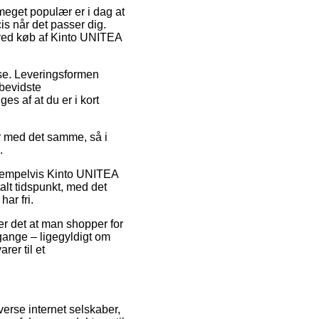
meget populær er i dag at
cis når det passer dig.
 ved køb af Kinto UNITEA
esse. Leveringsformen
sbevidste
es af at du er i kort
r med det samme, så i
.
ksempelvis Kinto UNITEA
alt tidspunkt, med det
har fri.
r det at man shopper for
gange – ligegyldigt om
rer til et
verse internet selskaber,