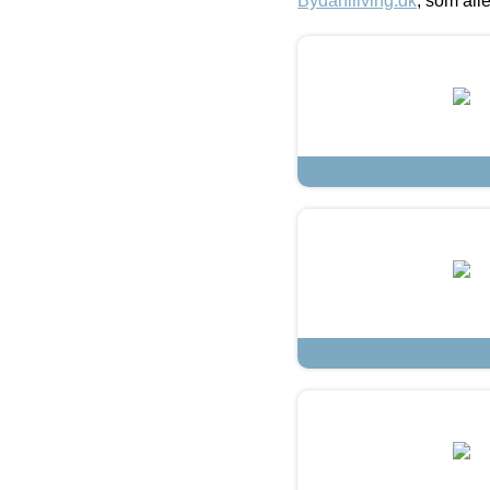
Bydahlliving.dk
, som alle