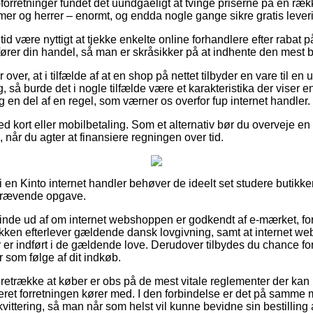
e-forretninger fundet det uundgåeligt at tvinge priserne på en rækk
amer og herrer – enormt, og endda nogle gange sikre gratis lever
n tid være nyttigt at tjekke enkelte online forhandlere efter rab
er din handel, så man er skråsikker på at indhente den mest be
over, at i tilfælde af at en shop på nettet tilbyder en vare til en
, så burde det i nogle tilfælde være et karakteristika der viser e
 en del af en regel, som værner os overfor fup internet handler.
 kort eller mobilbetaling. Som et alternativ bør du overveje en
 når du agter at finansiere regningen over tid.
en Kinto internet handler behøver de ideelt set studere butikke
skrævende opgave.
 finde ud af om internet webshoppen er godkendt af e-mærket, for
tikken efterlever gældende dansk lovgivning, samt at internet we
r indført i de gældende love. Derudover tilbydes du chance for 
r som følge af dit indkøb.
oretrække at køber er obs på de mest vitale reglementer der kan i
eret forretningen kører med. I den forbindelse er det på samme 
vittering, så man når som helst vil kunne bevidne sin bestillin