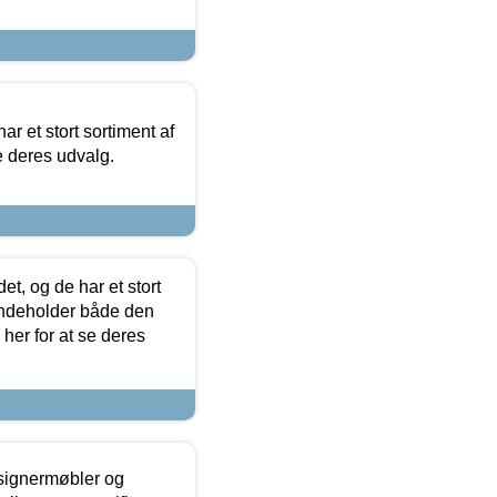
ar et stort sortiment af
e deres udvalg.
t, og de har et stort
 indeholder både den
 her for at se deres
esignermøbler og