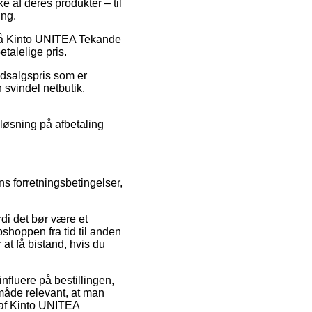
e af deres produkter – til
ing.
at på Kinto UNITEA Tekande
talelige pris.
 udsalgspris som er
n svindel netbutik.
 løsning på afbetaling
ns forretningsbetingelser,
di det bør være et
bshoppen fra tid til anden
at få bistand, hvis du
nfluere på bestillingen,
måde relevant, at man
g af Kinto UNITEA