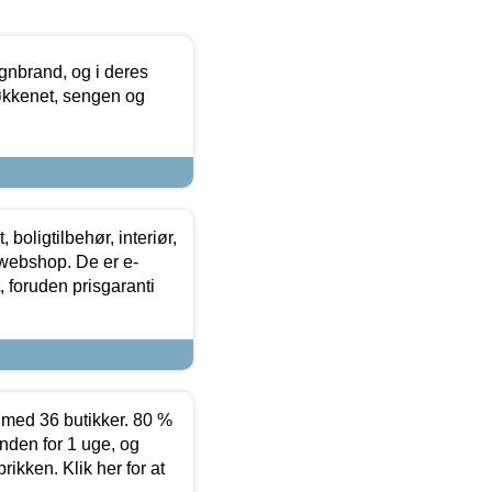
nbrand, og i deres
køkkenet, sengen og
boligtilbehør, interiør,
 webshop. De er e-
 foruden prisgaranti
ed 36 butikker. 80 %
nden for 1 uge, og
ikken. Klik her for at