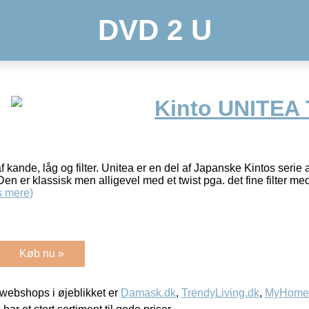
DVD 2 U
Kinto UNITEA
 kande, låg og filter. Unitea er en del af Japanske Kintos serie 
Den er klassisk men alligevel med et twist pga. det fine filter me
 mere)
Køb nu »
webshops i øjeblikket er
Damask.dk
,
TrendyLiving.dk
,
MyHomeM