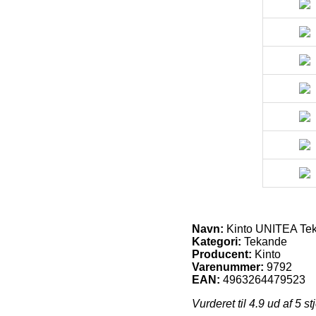
Navn:
Kinto UNITEA Te
Kategori:
Tekande
Producent:
Kinto
Varenummer:
9792
EAN:
4963264479523
Vurderet til
4.9
ud af 5 st