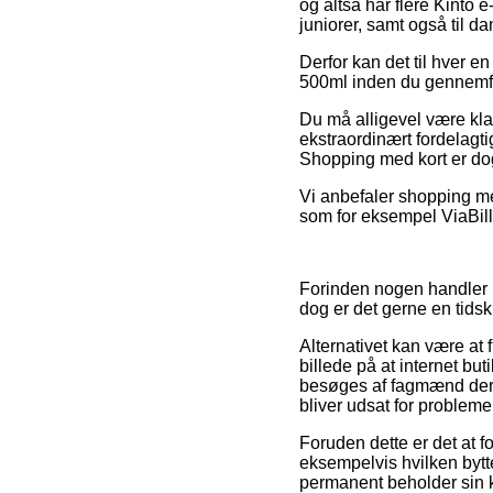
og altså har flere Kinto 
juniorer, samt også til d
Derfor kan det til hver e
500ml inden du gennemfør
Du må alligevel være klar 
ekstraordinært fordelagtig
Shopping med kort er dog
Vi anbefaler shopping med
som for eksempel ViaBill,
Forinden nogen handler i 
dog er det gerne en tid
Alternativet kan være at
billede på at internet bu
besøges af fagmænd der e
bliver udsat for probleme
Foruden dette er det at f
eksempelvis hvilken bytt
permanent beholder sin k