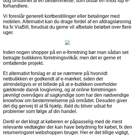
dog omfavnet af en bestemmelse, som bistår en imod fup e-
forhandlere.
Vi foreslår generelt kortbestillinger eller betalinger med
mobilen. Alternativt kan du drage fordel af en afdragsløsning
fra fx ViaBill, forudsat du gerne vil afbetale beløbet over flere
uger.
Inden nogen shopper på en e-forretning bør man sådan set
betragte butikkens forretningsvilkår, men det er gerne et
omfattende projekt.
Et alternativt forslag er at se nærmere på hvorvidt
netbutikken er godkendt af e-mærket, siden det
almindeligvis er et billede på at e-butikken overholder
gældende dansk lovgivning, og at online forretningen
jævnligt overvåges af sagkyndige som har den nødvendige
knowhow om bestemmelserne på området. Desuden giver
det dig genvej til at få hjælp, ifald du bliver udsat for
problemer som følge af din handel.
Dertil er det klogt at køberen er påpasselig med de mest
relevante vedtægter der kan have betydning for købet, fx den
returneringsret webshoppen bruger. Her er det tillige vigtigt,