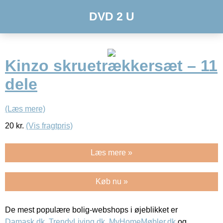
DVD 2 U
Kinzo skruetrækkersæt – 11
dele
(Læs mere)
20
kr.
(Vis fragtpris)
Læs mere »
Køb nu »
De mest populære bolig-webshops i øjeblikket er
Damask.dk
,
TrendyLiving.dk
,
MyHomeMøbler.dk
og