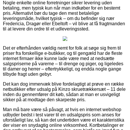
Nogle enkelte online forretninger sikrer levering uden
betaling, men typisk kun når man indkøber for en bestemt
pris. Alternativt bør du tage den mest betalelige
leveringsmåde, hvilket typisk – om du befinder sig nær
Fredericia, Dragør eller Ebeltoft – vil blive at få fragtmanden
til at levere din ordre til et udleveringssted.
Det er efterhånden vældig nemt for folk at søge sig frem til
priser fra forskellige e-butikker, og til gengæld har de fleste
internet firmaer ikke kunne lade være med at nedsætte
salgspriserne på varerne – til drenge og piger, og ligeledes
til damer og herrer – eftertrykkeligt, og endda nogle gange
tilbyde fragt uden gebyr.
Det kan dog immervæk blive fordelagtigt at prøve en række
netbutikker efter udsalg på Kinzo skruetrækkersæt – 11 dele
inden du gennemfører dit køb, sådan at man er usvigeligt
sikker på at modtage den skarpeste pris.
Man må bare være så påvagt, at hvis en internet webshop
udbyder bedst i test varer til en udsalgspris som anses for
uforståeligt lav, så kan det undertiden være et karakteristika
der viser en snydagtig online virksomhed. Kortbetalinger er