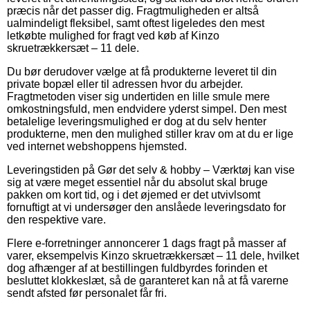
præcis når det passer dig. Fragtmuligheden er altså
ualmindeligt fleksibel, samt oftest ligeledes den mest
letkøbte mulighed for fragt ved køb af Kinzo
skruetrækkersæt – 11 dele.
Du bør derudover vælge at få produkterne leveret til din
private bopæl eller til adressen hvor du arbejder.
Fragtmetoden viser sig undertiden en lille smule mere
omkostningsfuld, men endvidere yderst simpel. Den mest
betalelige leveringsmulighed er dog at du selv henter
produkterne, men den mulighed stiller krav om at du er lige
ved internet webshoppens hjemsted.
Leveringstiden på Gør det selv & hobby – Værktøj kan vise
sig at være meget essentiel når du absolut skal bruge
pakken om kort tid, og i det øjemed er det utvivlsomt
fornuftigt at vi undersøger den anslåede leveringsdato for
den respektive vare.
Flere e-forretninger annoncerer 1 dags fragt på masser af
varer, eksempelvis Kinzo skruetrækkersæt – 11 dele, hvilket
dog afhænger af at bestillingen fuldbyrdes forinden et
besluttet klokkeslæt, så de garanteret kan nå at få varerne
sendt afsted før personalet får fri.