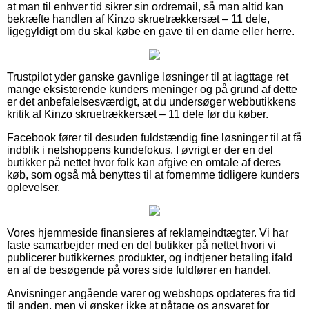
at man til enhver tid sikrer sin ordremail, så man altid kan
bekræfte handlen af Kinzo skruetrækkersæt – 11 dele,
ligegyldigt om du skal købe en gave til en dame eller herre.
Trustpilot yder ganske gavnlige løsninger til at iagttage ret
mange eksisterende kunders meninger og på grund af dette
er det anbefalelsesværdigt, at du undersøger webbutikkens
kritik af Kinzo skruetrækkersæt – 11 dele før du køber.
Facebook fører til desuden fuldstændig fine løsninger til at få
indblik i netshoppens kundefokus. I øvrigt er der en del
butikker på nettet hvor folk kan afgive en omtale af deres
køb, som også må benyttes til at fornemme tidligere kunders
oplevelser.
Vores hjemmeside finansieres af reklameindtægter. Vi har
faste samarbejder med en del butikker på nettet hvori vi
publicerer butikkernes produkter, og indtjener betaling ifald
en af de besøgende på vores side fuldfører en handel.
Anvisninger angående varer og webshops opdateres fra tid
til anden, men vi ønsker ikke at påtage os ansvaret for