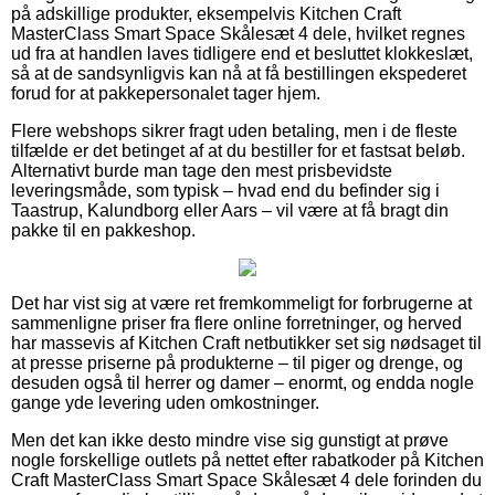
på adskillige produkter, eksempelvis Kitchen Craft
MasterClass Smart Space Skålesæt 4 dele, hvilket regnes
ud fra at handlen laves tidligere end et besluttet klokkeslæt,
så at de sandsynligvis kan nå at få bestillingen ekspederet
forud for at pakkepersonalet tager hjem.
Flere webshops sikrer fragt uden betaling, men i de fleste
tilfælde er det betinget af at du bestiller for et fastsat beløb.
Alternativt burde man tage den mest prisbevidste
leveringsmåde, som typisk – hvad end du befinder sig i
Taastrup, Kalundborg eller Aars – vil være at få bragt din
pakke til en pakkeshop.
Det har vist sig at være ret fremkommeligt for forbrugerne at
sammenligne priser fra flere online forretninger, og herved
har massevis af Kitchen Craft netbutikker set sig nødsaget til
at presse priserne på produkterne – til piger og drenge, og
desuden også til herrer og damer – enormt, og endda nogle
gange yde levering uden omkostninger.
Men det kan ikke desto mindre vise sig gunstigt at prøve
nogle forskellige outlets på nettet efter rabatkoder på Kitchen
Craft MasterClass Smart Space Skålesæt 4 dele forinden du