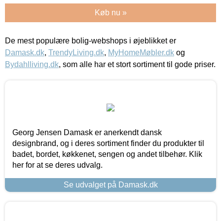
Køb nu »
De mest populære bolig-webshops i øjeblikket er
Damask.dk
,
TrendyLiving.dk
,
MyHomeMøbler.dk
og
Bydahlliving.dk
, som alle har et stort sortiment til gode priser.
Georg Jensen Damask er anerkendt dansk
designbrand, og i deres sortiment finder du produkter til
badet, bordet, køkkenet, sengen og andet tilbehør. Klik
her for at se deres udvalg.
Se udvalget på Damask.dk