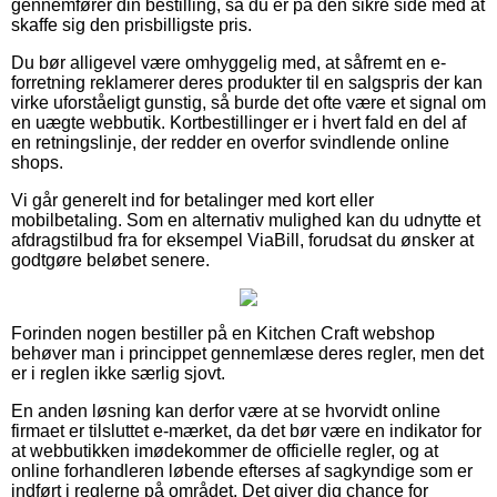
gennemfører din bestilling, så du er på den sikre side med at
skaffe sig den prisbilligste pris.
Du bør alligevel være omhyggelig med, at såfremt en e-
forretning reklamerer deres produkter til en salgspris der kan
virke uforståeligt gunstig, så burde det ofte være et signal om
en uægte webbutik. Kortbestillinger er i hvert fald en del af
en retningslinje, der redder en overfor svindlende online
shops.
Vi går generelt ind for betalinger med kort eller
mobilbetaling. Som en alternativ mulighed kan du udnytte et
afdragstilbud fra for eksempel ViaBill, forudsat du ønsker at
godtgøre beløbet senere.
Forinden nogen bestiller på en Kitchen Craft webshop
behøver man i princippet gennemlæse deres regler, men det
er i reglen ikke særlig sjovt.
En anden løsning kan derfor være at se hvorvidt online
firmaet er tilsluttet e-mærket, da det bør være en indikator for
at webbutikken imødekommer de officielle regler, og at
online forhandleren løbende efterses af sagkyndige som er
indført i reglerne på området. Det giver dig chance for