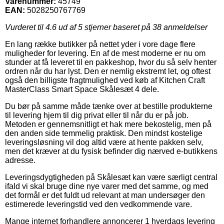
Varenummer:
45749
EAN:
5028250767769
Vurderet til
4.6
ud af 5 stjerner baseret på
38
anmeldelser
En lang række butikker på nettet yder i vore dage flere
muligheder for levering. En af de mest moderne er nu om
stunder at få leveret til en pakkeshop, hvor du så selv henter
ordren når du har lyst. Den er nemlig ekstremt let, og oftest
også den billigste fragtmulighed ved køb af Kitchen Craft
MasterClass Smart Space Skålesæt 4 dele.
Du bør på samme måde tænke over at bestille produkterne
til levering hjem til dig privat eller til når du er på job.
Metoden er gennemsnitligt et hak mere bekostelig, men på
den anden side temmelig praktisk. Den mindst kostelige
leveringsløsning vil dog altid være at hente pakken selv,
men det kræver at du fysisk befinder dig nærved e-butikkens
adresse.
Leveringsdygtigheden på Skålesæt kan være særligt central
ifald vi skal bruge dine nye varer med det samme, og med
det formål er det fuldt ud relevant at man undersøger den
estimerede leveringstid ved den vedkommende vare.
Mange internet forhandlere annoncerer 1 hverdags levering