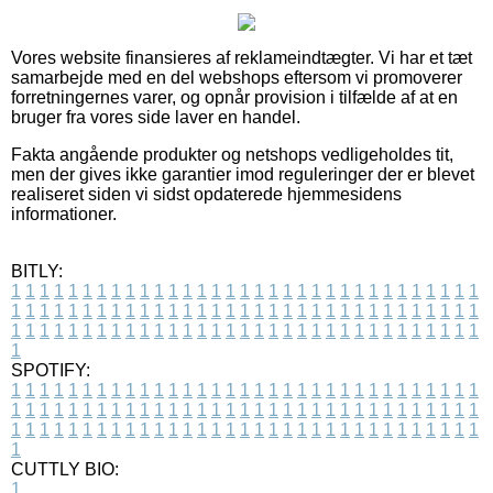
Vores website finansieres af reklameindtægter. Vi har et tæt
samarbejde med en del webshops eftersom vi promoverer
forretningernes varer, og opnår provision i tilfælde af at en
bruger fra vores side laver en handel.
Fakta angående produkter og netshops vedligeholdes tit,
men der gives ikke garantier imod reguleringer der er blevet
realiseret siden vi sidst opdaterede hjemmesidens
informationer.
BITLY:
1
1
1
1
1
1
1
1
1
1
1
1
1
1
1
1
1
1
1
1
1
1
1
1
1
1
1
1
1
1
1
1
1
1
1
1
1
1
1
1
1
1
1
1
1
1
1
1
1
1
1
1
1
1
1
1
1
1
1
1
1
1
1
1
1
1
1
1
1
1
1
1
1
1
1
1
1
1
1
1
1
1
1
1
1
1
1
1
1
1
1
1
1
1
1
1
1
1
1
1
SPOTIFY:
1
1
1
1
1
1
1
1
1
1
1
1
1
1
1
1
1
1
1
1
1
1
1
1
1
1
1
1
1
1
1
1
1
1
1
1
1
1
1
1
1
1
1
1
1
1
1
1
1
1
1
1
1
1
1
1
1
1
1
1
1
1
1
1
1
1
1
1
1
1
1
1
1
1
1
1
1
1
1
1
1
1
1
1
1
1
1
1
1
1
1
1
1
1
1
1
1
1
1
1
CUTTLY BIO:
1