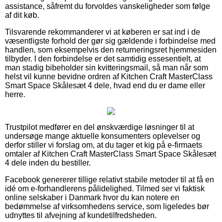
assistance, såfremt du forvoldes vanskeligheder som følge
af dit køb.
Tilsvarende rekommanderer vi at køberen er sat ind i de
væsentligste forhold der gør sig gældende i forbindelse med
handlen, som eksempelvis den returneringsret hjemmesiden
tilbyder. I den forbindelse er det samtidig essesentielt, at
man stadig bibeholder sin kvitteringsmail, så man når som
helst vil kunne bevidne ordren af Kitchen Craft MasterClass
Smart Space Skålesæt 4 dele, hvad end du er dame eller
herre.
Trustpilot medfører en del ønskværdige løsninger til at
undersøge mange aktuelle konsumenters oplevelser og
derfor stiller vi forslag om, at du tager et kig på e-firmaets
omtaler af Kitchen Craft MasterClass Smart Space Skålesæt
4 dele inden du bestiller.
Facebook genererer tillige relativt stabile metoder til at få en
idé om e-forhandlerens pålidelighed. Tilmed ser vi faktisk
online selskaber i Danmark hvor du kan notere en
bedømmelse af virksomhedens service, som ligeledes bør
udnyttes til afvejning af kundetilfredsheden.