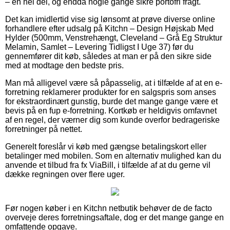
– en hel del, og endda nogle gange sikre portofri fragt.
Det kan imidlertid vise sig lønsomt at prøve diverse online
forhandlere efter udsalg på Kitchn – Design Højskab Med
Hylder (500mm, Venstrehængt, Cleveland – Grå Eg Struktur
Melamin, Samlet – Levering Tidligst I Uge 37) før du
gennemfører dit køb, således at man er på den sikre side
med at modtage den bedste pris.
Man må alligevel være så påpasselig, at i tilfælde af at en e-
forretning reklamerer produkter for en salgspris som anses
for ekstraordinært gunstig, burde det mange gange være et
bevis på en fup e-forretning. Kortkøb er heldigvis omfavnet
af en regel, der værner dig som kunde overfor bedrageriske
forretninger på nettet.
Generelt foreslår vi køb med gængse betalingskort eller
betalinger med mobilen. Som en alternativ mulighed kan du
anvende et tilbud fra fx ViaBill, i tilfælde af at du gerne vil
dække regningen over flere uger.
Før nogen køber i en Kitchn netbutik behøver de de facto
overveje deres forretningsaftale, dog er det mange gange en
omfattende opgave.