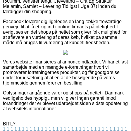
(500mm, Venstrehængt, Cleveland – Grå Eg Struktur
Melamin, Samlet – Levering Tidligst I Uge 37) inden du
færdiggør din shopping.
Facebook forærer dig ligeledes en lang række troværdige
genveje til at få et kig ind i online firmaets pålidelighed. I
øvrigt ses en del shops på nettet som giver folk mulighed for
at aflevere en vurdering af deres køb, hvilket på samme
måde må bruges til vurdering af kundetilfredsheden.
Vores website finansieres af annonceindtægter. Vi har et fast
samarbejde med en mængde e-forretninger hvori vi
promoverer forretningernes produkter, og får godtgørelse
under forudsætning af at en af de besøgende på vores
hjemmeside gennemfører en bestilling.
Oplysninger angående varer og shops på nettet i Danmark
vedligeholdes hyppigt, men vi giver ingen garanti imod
forandringer der er blevet udarbejdet siden sidste opdatering
af websitets informationer.
BITLY:
1
1
1
1
1
1
1
1
1
1
1
1
1
1
1
1
1
1
1
1
1
1
1
1
1
1
1
1
1
1
1
1
1