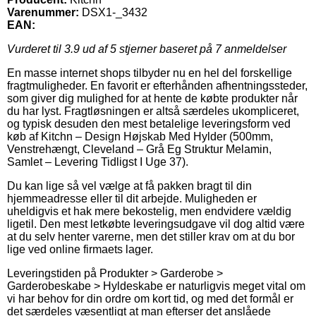
Varenummer:
DSX1-_3432
EAN:
Vurderet til
3.9
ud af 5 stjerner baseret på
7
anmeldelser
En masse internet shops tilbyder nu en hel del forskellige
fragtmuligheder. En favorit er efterhånden afhentningssteder,
som giver dig mulighed for at hente de købte produkter når
du har lyst. Fragtløsningen er altså særdeles ukompliceret,
og typisk desuden den mest betalelige leveringsform ved
køb af Kitchn – Design Højskab Med Hylder (500mm,
Venstrehængt, Cleveland – Grå Eg Struktur Melamin,
Samlet – Levering Tidligst I Uge 37).
Du kan lige så vel vælge at få pakken bragt til din
hjemmeadresse eller til dit arbejde. Muligheden er
uheldigvis et hak mere bekostelig, men endvidere vældig
ligetil. Den mest letkøbte leveringsudgave vil dog altid være
at du selv henter varerne, men det stiller krav om at du bor
lige ved online firmaets lager.
Leveringstiden på Produkter > Garderobe >
Garderobeskabe > Hyldeskabe er naturligvis meget vital om
vi har behov for din ordre om kort tid, og med det formål er
det særdeles væsentligt at man efterser det anslåede