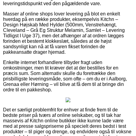
leveringstidspunkt ved den pågældende vare.
Masser af online shops lover levering på blot en enkelt
hverdag på en række produkter, eksempelvis Kitchn –
Design Højskab Med Hylder (500mm, Venstrehængt,
Cleveland – Grå Eg Struktur Melamin, Samlet – Levering
Tidligst I Uge 37), men det afhænger af at ordren lægges
forinden et bestemt klokkeslæt, således at de højst
sandsynligt kan nå at få varen fikset forinden de
pakkeansatte drager hjemad.
Enkelte internet forhandlere tilbyder fragt uden
omkostninger, men tit kræver det at der bestilles for en
præcis sum. Som alternativ skulle du foretrække den
prisbilligste leveringsmåde, som ofte – om du er i Aalborg,
Grenaa eller Hørning – vil blive at få dem til at bringe din
ordre til en pakkeshop.
Det er særligt problemfrit for enhver at finde frem til de
bedste priser på tværs af online selskaber, og til tak har
massevis af Kitchn online butikker ikke kunne lade være
med at presse salgspriserne på specielt deres bedst i test
produkter – til piger og drenge, og endvidere også til voksne