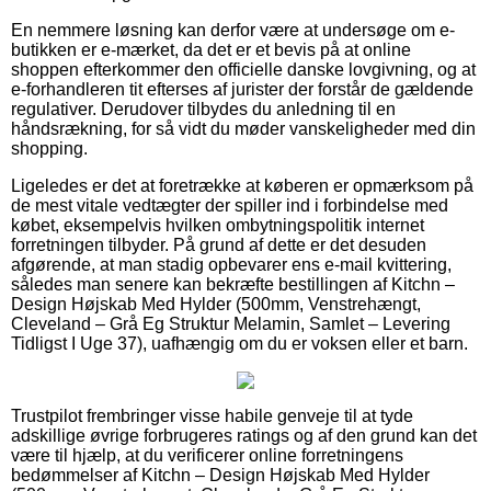
En nemmere løsning kan derfor være at undersøge om e-
butikken er e-mærket, da det er et bevis på at online
shoppen efterkommer den officielle danske lovgivning, og at
e-forhandleren tit efterses af jurister der forstår de gældende
regulativer. Derudover tilbydes du anledning til en
håndsrækning, for så vidt du møder vanskeligheder med din
shopping.
Ligeledes er det at foretrække at køberen er opmærksom på
de mest vitale vedtægter der spiller ind i forbindelse med
købet, eksempelvis hvilken ombytningspolitik internet
forretningen tilbyder. På grund af dette er det desuden
afgørende, at man stadig opbevarer ens e-mail kvittering,
således man senere kan bekræfte bestillingen af Kitchn –
Design Højskab Med Hylder (500mm, Venstrehængt,
Cleveland – Grå Eg Struktur Melamin, Samlet – Levering
Tidligst I Uge 37), uafhængig om du er voksen eller et barn.
Trustpilot frembringer visse habile genveje til at tyde
adskillige øvrige forbrugeres ratings og af den grund kan det
være til hjælp, at du verificerer online forretningens
bedømmelser af Kitchn – Design Højskab Med Hylder