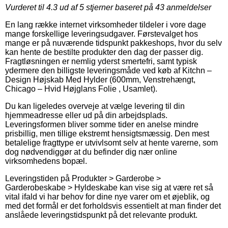
Vurderet til
4.3
ud af 5 stjerner baseret på
43
anmeldelser
En lang række internet virksomheder tildeler i vore dage
mange forskellige leveringsudgaver. Førstevalget hos
mange er på nuværende tidspunkt pakkeshops, hvor du selv
kan hente de bestilte produkter den dag der passer dig.
Fragtløsningen er nemlig yderst smertefri, samt typisk
ydermere den billigste leveringsmåde ved køb af Kitchn –
Design Højskab Med Hylder (600mm, Venstrehængt,
Chicago – Hvid Højglans Folie , Usamlet).
Du kan ligeledes overveje at vælge levering til din
hjemmeadresse eller ud på din arbejdsplads.
Leveringsformen bliver somme tider en anelse mindre
prisbillig, men tillige ekstremt hensigtsmæssig. Den mest
betalelige fragttype er utvivlsomt selv at hente varerne, som
dog nødvendiggør at du befinder dig nær online
virksomhedens bopæl.
Leveringstiden på Produkter > Garderobe >
Garderobeskabe > Hyldeskabe kan vise sig at være ret så
vital ifald vi har behov for dine nye varer om et øjeblik, og
med det formål er det forholdsvis essentielt at man finder det
anslåede leveringstidspunkt på det relevante produkt.