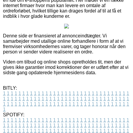
en idé om e-shoppens popularitet. Her møder vi en række
internet firmaer hvor man kan levere en omtale af
ordreforløbet, hvilket tillige kan drages fordel af til at få et
indblik i hvor glade kunderne er.
Denne side er finansieret af annonceindtægter. Vi
samarbejder med utallige online forhandlere i form af at vi
fremviser virksomhedernes varer, og tager honorar når den
person vi sender videre realiserer en ordre.
Viden om tilbud og online shops opretholdes tit, men der
gives ikke garantier imod korrektioner der er udført efter at vi
sidste gang opdaterede hjemmesidens data.
BITLY:
1
1
1
1
1
1
1
1
1
1
1
1
1
1
1
1
1
1
1
1
1
1
1
1
1
1
1
1
1
1
1
1
1
1
1
1
1
1
1
1
1
1
1
1
1
1
1
1
1
1
1
1
1
1
1
1
1
1
1
1
1
1
1
1
1
1
1
1
1
1
1
1
1
1
1
1
1
1
1
1
1
1
1
1
1
1
1
1
1
1
1
1
1
1
1
1
1
1
1
1
SPOTIFY:
1
1
1
1
1
1
1
1
1
1
1
1
1
1
1
1
1
1
1
1
1
1
1
1
1
1
1
1
1
1
1
1
1
1
1
1
1
1
1
1
1
1
1
1
1
1
1
1
1
1
1
1
1
1
1
1
1
1
1
1
1
1
1
1
1
1
1
1
1
1
1
1
1
1
1
1
1
1
1
1
1
1
1
1
1
1
1
1
1
1
1
1
1
1
1
1
1
1
1