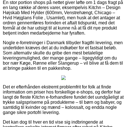
En stor portion shops på nettet giver løfte om 1 dags fragt på
en lang række af deres varer, eksempelvis Kitchn – Design
Højskab Med Hylder (600mm, Venstrehængt, Chicago –
Hvid Højglans Folie , Usamlet), men husk at det antager at
ordren gennemføres forinden et aftalt tidspunkt, med det
formål at de har udsigt til at kunne nå at få dit nye produkt
betjent inden medarbejderne har fyraften.
Nogle e-forretninger i Danmark tilbyder fragtfri levering, men
undertiden kræves det at du indkøber for et fastsat beløb.
Som alternativ skulle du gribe den mest betalelige
leveringsmulighed, der mange gange – ligegyldigt om du
bor nær Køge, Rønne eller Slangerup – vil blive at få dem til
at bringe pakken til en pakkeshop.
Det er efterhånden ekstremt problemfrit for folk at finde
information om priser hos forskellige e-shops, og derfor har
langt de fleste Kitchn e-forhandlere fundet det uundgåeligt at
trykke salgspriserne på produkterne – til børn og babyer, og
samtidig til kvinder og mænd – kolossalt, og endda nogle
gange sikre portofri levering.
Det kan dog til hver en tid vise sig indbringende at