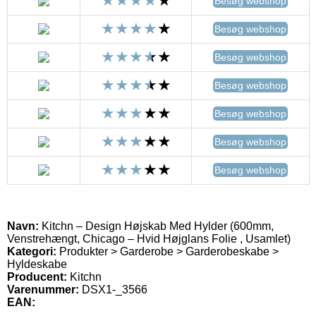
Besøg webshop
Besøg webshop
Besøg webshop
Besøg webshop
Besøg webshop
Besøg webshop
Besøg webshop
Navn:
Kitchn – Design Højskab Med Hylder (600mm,
Venstrehængt, Chicago – Hvid Højglans Folie , Usamlet)
Kategori:
Produkter > Garderobe > Garderobeskabe >
Hyldeskabe
Producent:
Kitchn
Varenummer:
DSX1-_3566
EAN: