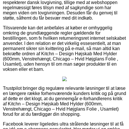
respekterer dansk lovgivning, tillige med at webshoppen
regelmæssigt føres tilsyn med af sagkyndige som har
megen viden om lovgivningen. Desuden får du genvej til
støtte, såfremt du får besvær med dit indkøb.
Tilsvarende kan det anbefales at køber er omhyggelig
omkring de grundlæggende regler gældende for
bestillingen, som fx hvilken returneringsret internet selskabet
anvender. I den relation er det virkelig essesentielt, at man
permanent sikrer sin kvittering på e-mail, så man altid kan
bekræfte ordren af Kitchn – Design Højskab Med Hylder
(600mm, Venstrehængt, Chicago – Hvid Højglans Folie ,
Usamlet), uden hensyn til om man søger produkter til en
voksen eller et barn.
Trustpilot bringer dig regulære relevante løsninger til at læse
en længere række forhenværende kunders kritik og på grund
af dette er det klogt, at du gennemgår e-forhandlerens kritik
af Kitchn – Design Højskab Med Hylder (600mm,
Venstrehængt, Chicago – Hvid Højglans Folie , Usamlet)
forud for at du færdiggør din shopping.
Facebook leverer ligeledes ultra strålende løsninger til at få