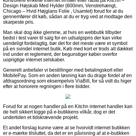
kontrollere enkelte internet firmaer efter rabat på Kitchn –
Design Højskab Med Hylder (600mm, Venstrehængt,
Chicago – Hvid Højglans Folie , Usamlet) forud for at du
gennemfører dit køb, sådan at du er tryg ved at modtage den
skarpeste pris.
Man skal dog ikke glemme, at hvis en webbutik tilbyder
bedst i test varer til salg for en udsalgspris der kan virke
uendeligt fordelagtig, bør det for det meste være et symbol
på en svindel internet butik. Køb med kort er trods alt dækket
ind under et reglement, der begunstiger køber overfor
uoprigtige internet selskaber.
Generelt anbefaler vi bestillinger med betalingskort eller
MobilePay. Som en anden løsning kan du drage fordel af en
afdragsordning som eksempelvis ViaBill, for så vidt du higer
efter at honorere regningen i flere bidder.
Forud for at nogen handler på en Kitchn internet handler kan
de helt sikkert kigge på e-butikkens vilkår, dog er det
undertiden et tidskrævende projekt.
Et andet forslag kunne være at se hvorvidt internet butikken
er e-mærke tilsluttet, da det er en påvisning af at e-butikken