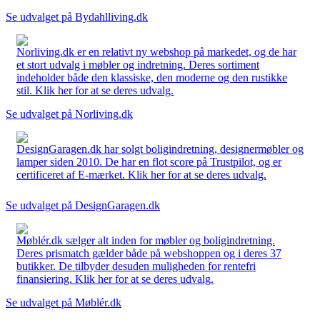
Se udvalget på Bydahlliving.dk
Norliving.dk er en relativt ny webshop på markedet, og de har
et stort udvalg i møbler og indretning. Deres sortiment
indeholder både den klassiske, den moderne og den rustikke
stil. Klik her for at se deres udvalg.
Se udvalget på Norliving.dk
DesignGaragen.dk har solgt boligindretning, designermøbler og
lamper siden 2010. De har en flot score på Trustpilot, og er
certificeret af E-mærket. Klik her for at se deres udvalg.
Se udvalget på DesignGaragen.dk
Møblér.dk sælger alt inden for møbler og boligindretning.
Deres prismatch gælder både på webshoppen og i deres 37
butikker. De tilbyder desuden muligheden for rentefri
finansiering. Klik her for at se deres udvalg.
Se udvalget på Møblér.dk