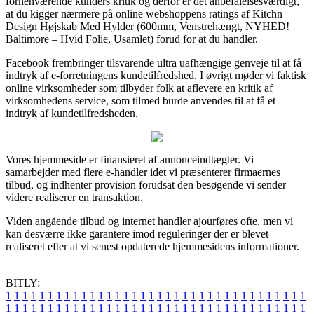
forhenværende kunders kritik og derfor er det anbefalelsesværdigt,
at du kigger nærmere på online webshoppens ratings af Kitchn –
Design Højskab Med Hylder (600mm, Venstrehængt, NYHED!
Baltimore – Hvid Folie, Usamlet) forud for at du handler.
Facebook frembringer tilsvarende ultra uafhængige genveje til at få
indtryk af e-forretningens kundetilfredshed. I øvrigt møder vi faktisk
online virksomheder som tilbyder folk at aflevere en kritik af
virksomhedens service, som tilmed burde anvendes til at få et
indtryk af kundetilfredsheden.
Vores hjemmeside er finansieret af annonceindtægter. Vi
samarbejder med flere e-handler idet vi præsenterer firmaernes
tilbud, og indhenter provision forudsat den besøgende vi sender
videre realiserer en transaktion.
Viden angående tilbud og internet handler ajourføres ofte, men vi
kan desværre ikke garantere imod reguleringer der er blevet
realiseret efter at vi senest opdaterede hjemmesidens informationer.
BITLY:
1
1
1
1
1
1
1
1
1
1
1
1
1
1
1
1
1
1
1
1
1
1
1
1
1
1
1
1
1
1
1
1
1
1
1
1
1
1
1
1
1
1
1
1
1
1
1
1
1
1
1
1
1
1
1
1
1
1
1
1
1
1
1
1
1
1
1
1
1
1
1
1