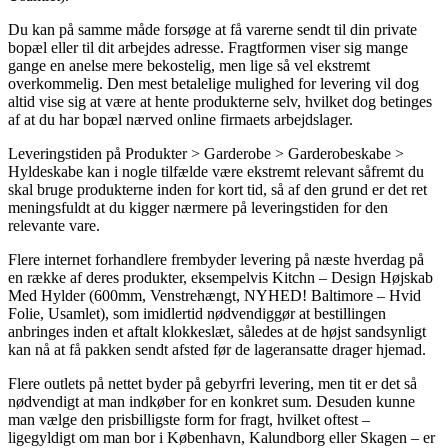
Du kan på samme måde forsøge at få varerne sendt til din private
bopæl eller til dit arbejdes adresse. Fragtformen viser sig mange
gange en anelse mere bekostelig, men lige så vel ekstremt
overkommelig. Den mest betalelige mulighed for levering vil dog
altid vise sig at være at hente produkterne selv, hvilket dog betinges
af at du har bopæl nærved online firmaets arbejdslager.
Leveringstiden på Produkter > Garderobe > Garderobeskabe >
Hyldeskabe kan i nogle tilfælde være ekstremt relevant såfremt du
skal bruge produkterne inden for kort tid, så af den grund er det ret
meningsfuldt at du kigger nærmere på leveringstiden for den
relevante vare.
Flere internet forhandlere frembyder levering på næste hverdag på
en række af deres produkter, eksempelvis Kitchn – Design Højskab
Med Hylder (600mm, Venstrehængt, NYHED! Baltimore – Hvid
Folie, Usamlet), som imidlertid nødvendiggør at bestillingen
anbringes inden et aftalt klokkeslæt, således at de højst sandsynligt
kan nå at få pakken sendt afsted før de lageransatte drager hjemad.
Flere outlets på nettet byder på gebyrfri levering, men tit er det så
nødvendigt at man indkøber for en konkret sum. Desuden kunne
man vælge den prisbilligste form for fragt, hvilket oftest –
ligegyldigt om man bor i København, Kalundborg eller Skagen – er