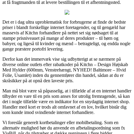
at få fragtmanden til at levere bestillingen til et afhentningssted.
Det er i dag ultra uproblematisk for forbrugerne at finde de bedste
priser i blandt forskellige internet foretagender, og til gengæld har
massevis af Kitchn forhandlere på nettet set sig nødsaget til at
stampe prisniveauet på mange af deres produkter – til børn og
babyer, og ligeså til kvinder og mænd – betragteligt, og endda nogle
gange præstere portofri levering.
Derfor kan det immervæk vise sig udbytterigt at se nærmere på
diverse online outlets efter rabatkoder på Kitchn – Design Højskab
Med Hylder (600mm, Venstrehængt, NYHED! Baltimore – Hvid
Folie, Usamlet) inden du gennemfører din handel, sådan at du er
skråsikker på at opnå den laveste pris.
Man må blot være så påpasselig, at i tilfælde af at en internet handler
tilbyder en vare til en pris som anses for utrolig fremragende, så kan
det i nogle tilfælde være en indikator for en snydagtig internet shop.
Handler med kort er trods alt omfavnet af en lov, hvilket bistår dig
som kunde imod svindlende internet forhandlere.
Vi foreslår generelt kortbetalinger eller mobilbetaling. Som en
alternativ mulighed bør du anvende en afbetalingsordning som fx
ViaBill, når du tilstræber at dække regningen i flere bidder.