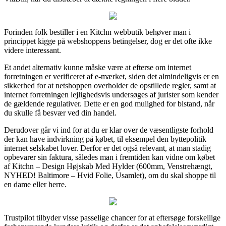
Forinden folk bestiller i en Kitchn webbutik behøver man i
princippet kigge på webshoppens betingelser, dog er det ofte ikke
videre interessant.
Et andet alternativ kunne måske være at efterse om internet
forretningen er verificeret af e-mærket, siden det almindeligvis er en
sikkerhed for at netshoppen overholder de opstillede regler, samt at
internet forretningen lejlighedsvis undersøges af jurister som kender
de gældende regulativer. Dette er en god mulighed for bistand, når
du skulle få besvær ved din handel.
Derudover går vi ind for at du er klar over de væsentligste forhold
der kan have indvirkning på købet, til eksempel den byttepolitik
internet selskabet lover. Derfor er det også relevant, at man stadig
opbevarer sin faktura, således man i fremtiden kan vidne om købet
af Kitchn – Design Højskab Med Hylder (600mm, Venstrehængt,
NYHED! Baltimore – Hvid Folie, Usamlet), om du skal shoppe til
en dame eller herre.
Trustpilot tilbyder visse passelige chancer for at eftersøge forskellige