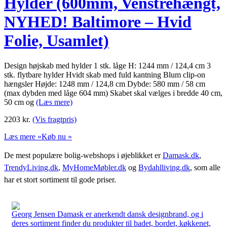
Hylder (600mm, Venstrehængt,
NYHED! Baltimore – Hvid
Folie, Usamlet)
Design højskab med hylder 1 stk. låge H: 1244 mm / 124,4 cm 3
stk. flytbare hylder Hvidt skab med fuld kantning Blum clip-on
hængsler Højde: 1248 mm / 124,8 cm Dybde: 580 mm / 58 cm
(max dybden med låge 604 mm) Skabet skal vælges i bredde 40 cm,
50 cm og
(Læs mere)
2203
kr.
(Vis fragtpris)
Læs mere »
Køb nu »
De mest populære bolig-webshops i øjeblikket er
Damask.dk
,
TrendyLiving.dk
,
MyHomeMøbler.dk
og
Bydahlliving.dk
, som alle
har et stort sortiment til gode priser.
Georg Jensen Damask er anerkendt dansk designbrand, og i
deres sortiment finder du produkter til badet, bordet, køkkenet,