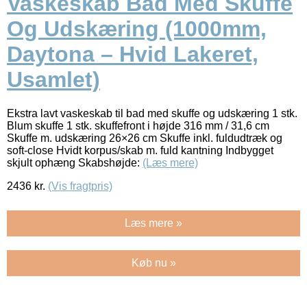
Vaskeskab Bad Med Skuffe
Og Udskæring (1000mm,
Daytona – Hvid Lakeret,
Usamlet)
Ekstra lavt vaskeskab til bad med skuffe og udskæring 1 stk.
Blum skuffe 1 stk. skuffefront i højde 316 mm / 31,6 cm
Skuffe m. udskæring 26×26 cm Skuffe inkl. fuldudtræk og
soft-close Hvidt korpus/skab m. fuld kantning Indbygget
skjult ophæng Skabshøjde:
(Læs mere)
2436
kr.
(Vis fragtpris)
Læs mere »
Køb nu »