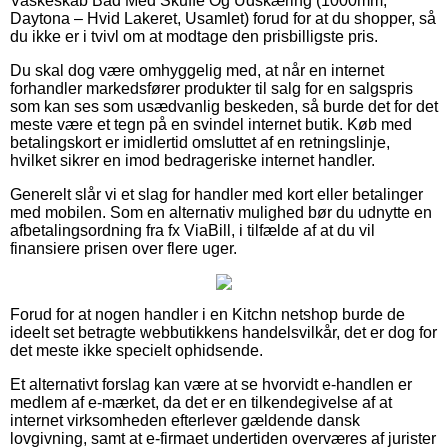
Vaskeskab Bad Med Skuffe Og Udskæring (1000mm,
Daytona – Hvid Lakeret, Usamlet) forud for at du shopper, så
du ikke er i tvivl om at modtage den prisbilligste pris.
Du skal dog være omhyggelig med, at når en internet
forhandler markedsfører produkter til salg for en salgspris
som kan ses som usædvanlig beskeden, så burde det for det
meste være et tegn på en svindel internet butik. Køb med
betalingskort er imidlertid omsluttet af en retningslinje,
hvilket sikrer en imod bedrageriske internet handler.
Generelt slår vi et slag for handler med kort eller betalinger
med mobilen. Som en alternativ mulighed bør du udnytte en
afbetalingsordning fra fx ViaBill, i tilfælde af at du vil
finansiere prisen over flere uger.
Forud for at nogen handler i en Kitchn netshop burde de
ideelt set betragte webbutikkens handelsvilkår, det er dog for
det meste ikke specielt ophidsende.
Et alternativt forslag kan være at se hvorvidt e-handlen er
medlem af e-mærket, da det er en tilkendegivelse af at
internet virksomheden efterlever gældende dansk
lovgivning, samt at e-firmaet undertiden overværes af jurister