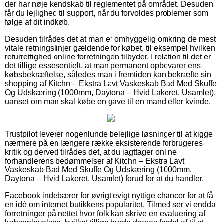
der har nøje kendskab til reglementet på området. Desuden
får du lejlighed til support, når du forvoldes problemer som
følge af dit indkøb.
Desuden tilrådes det at man er omhyggelig omkring de mest
vitale retningslinjer gældende for købet, til eksempel hvilken
returrettighed online forretningen tilbyder. I relation til det er
det tillige essesentielt, at man permanent opbevarer ens
købsbekræftelse, således man i fremtiden kan bekræfte sin
shopping af Kitchn – Ekstra Lavt Vaskeskab Bad Med Skuffe
Og Udskæring (1000mm, Daytona – Hvid Lakeret, Usamlet),
uanset om man skal købe en gave til en mand eller kvinde.
Trustpilot leverer nogenlunde belejlige løsninger til at kigge
nærmere på en længere række eksisterende forbrugeres
kritik og derved tilrådes det, at du iagttager online
forhandlerens bedømmelser af Kitchn – Ekstra Lavt
Vaskeskab Bad Med Skuffe Og Udskæring (1000mm,
Daytona – Hvid Lakeret, Usamlet) forud for at du handler.
Facebook indebærer for øvrigt evigt nyttige chancer for at få
en idé om internet butikkens popularitet. Tilmed ser vi endda
forretninger på nettet hvor folk kan skrive en evaluering af