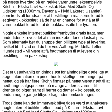
på næste hverdag på en række varenumre, eksempelvis
Kitchn – Ekstra Lavt Vaskeskab Bad Med Skuffe Og
Udskæring (1000mm, Daytona – Hvid Lakeret, Usamlet),
som trods alt forudsætter at bestillingen realiseres forud for
et givent klokkeslæt, så de har en chance for at nå at få
varen pakket forud for at de pakkeansatte har fyraften.
Nogle enkelte internet butikker frembyder gratis fragt, men
undertiden kræves det at man indkøber for en fastsat pris.
Som alternativ bør du snuppe den billigste type af levering,
hvilket tit – hvad end du bor ved Aalborg, Middelfart eller
Hundested – vil være at få fragtmanden til at levere din
bestilling til en pakkeshop.
Det er usædvanlig gnidningsløst for almindelige dødelige at
søge information om priser hos forskellige forretninger på
nettet, og så har flere Kitchn firmaer på nettet været nødt til at
nedbringe salgspriserne på mange af deres varer – til
drenge og piger, samt til herrer og damer – kolossalt, og
endda nogle gange tilbyde fragt uden omkostninger.
Trods dette kan det immervæk blive tiden værd at analysere
nogle internet butikker efter tilbud på Kitchn – Ekstra Lavt