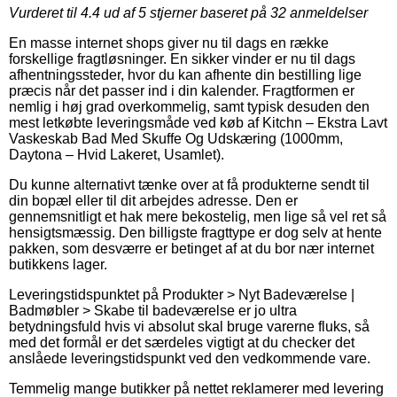
Vurderet til
4.4
ud af 5 stjerner baseret på
32
anmeldelser
En masse internet shops giver nu til dags en række
forskellige fragtløsninger. En sikker vinder er nu til dags
afhentningssteder, hvor du kan afhente din bestilling lige
præcis når det passer ind i din kalender. Fragtformen er
nemlig i høj grad overkommelig, samt typisk desuden den
mest letkøbte leveringsmåde ved køb af Kitchn – Ekstra Lavt
Vaskeskab Bad Med Skuffe Og Udskæring (1000mm,
Daytona – Hvid Lakeret, Usamlet).
Du kunne alternativt tænke over at få produkterne sendt til
din bopæl eller til dit arbejdes adresse. Den er
gennemsnitligt et hak mere bekostelig, men lige så vel ret så
hensigtsmæssig. Den billigste fragttype er dog selv at hente
pakken, som desværre er betinget af at du bor nær internet
butikkens lager.
Leveringstidspunktet på Produkter > Nyt Badeværelse |
Badmøbler > Skabe til badeværelse er jo ultra
betydningsfuld hvis vi absolut skal bruge varerne fluks, så
med det formål er det særdeles vigtigt at du checker det
anslåede leveringstidspunkt ved den vedkommende vare.
Temmelig mange butikker på nettet reklamerer med levering