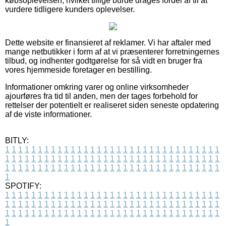
købsoplevelsen, hvilket tillige burde drages fordel af til at
vurdere tidligere kunders oplevelser.
Dette website er finansieret af reklamer. Vi har aftaler med
mange netbutikker i form af at vi præsenterer forretningernes
tilbud, og indhenter godtgørelse for så vidt en bruger fra
vores hjemmeside foretager en bestilling.
Informationer omkring varer og online virksomheder
ajourføres fra tid til anden, men der tages forbehold for
rettelser der potentielt er realiseret siden seneste opdatering
af de viste informationer.
BITLY:
1
1
1
1
1
1
1
1
1
1
1
1
1
1
1
1
1
1
1
1
1
1
1
1
1
1
1
1
1
1
1
1
1
1
1
1
1
1
1
1
1
1
1
1
1
1
1
1
1
1
1
1
1
1
1
1
1
1
1
1
1
1
1
1
1
1
1
1
1
1
1
1
1
1
1
1
1
1
1
1
1
1
1
1
1
1
1
1
1
1
1
1
1
1
1
1
1
1
1
1
SPOTIFY:
1
1
1
1
1
1
1
1
1
1
1
1
1
1
1
1
1
1
1
1
1
1
1
1
1
1
1
1
1
1
1
1
1
1
1
1
1
1
1
1
1
1
1
1
1
1
1
1
1
1
1
1
1
1
1
1
1
1
1
1
1
1
1
1
1
1
1
1
1
1
1
1
1
1
1
1
1
1
1
1
1
1
1
1
1
1
1
1
1
1
1
1
1
1
1
1
1
1
1
1