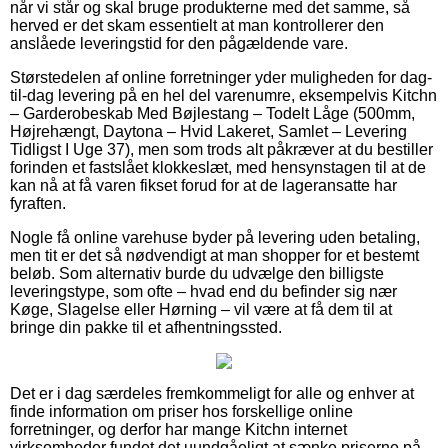
når vi står og skal bruge produkterne med det samme, så
herved er det skam essentielt at man kontrollerer den
anslåede leveringstid for den pågældende vare.
Størstedelen af online forretninger yder muligheden for dag-
til-dag levering på en hel del varenumre, eksempelvis Kitchn
– Garderobeskab Med Bøjlestang – Todelt Låge (500mm,
Højrehængt, Daytona – Hvid Lakeret, Samlet – Levering
Tidligst I Uge 37), men som trods alt påkræver at du bestiller
forinden et fastslået klokkeslæt, med hensynstagen til at de
kan nå at få varen fikset forud for at de lageransatte har
fyraften.
Nogle få online varehuse byder på levering uden betaling,
men tit er det så nødvendigt at man shopper for et bestemt
beløb. Som alternativ burde du udvælge den billigste
leveringstype, som ofte – hvad end du befinder sig nær
Køge, Slagelse eller Hørning – vil være at få dem til at
bringe din pakke til et afhentningssted.
Det er i dag særdeles fremkommeligt for alle og enhver at
finde information om priser hos forskellige online
forretninger, og derfor har mange Kitchn internet
virksomheder fundet det uundgåeligt at sænke priserne på