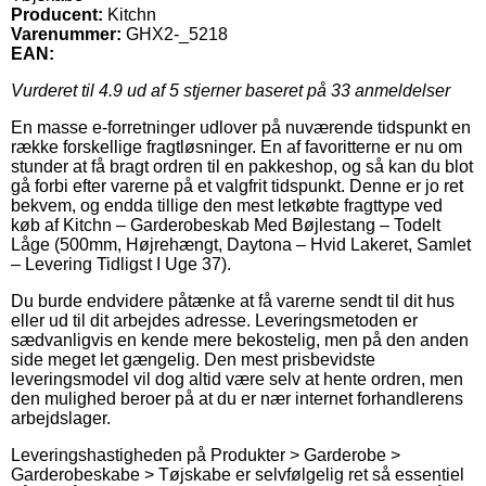
Producent:
Kitchn
Varenummer:
GHX2-_5218
EAN:
Vurderet til
4.9
ud af 5 stjerner baseret på
33
anmeldelser
En masse e-forretninger udlover på nuværende tidspunkt en
række forskellige fragtløsninger. En af favoritterne er nu om
stunder at få bragt ordren til en pakkeshop, og så kan du blot
gå forbi efter varerne på et valgfrit tidspunkt. Denne er jo ret
bekvem, og endda tillige den mest letkøbte fragttype ved
køb af Kitchn – Garderobeskab Med Bøjlestang – Todelt
Låge (500mm, Højrehængt, Daytona – Hvid Lakeret, Samlet
– Levering Tidligst I Uge 37).
Du burde endvidere påtænke at få varerne sendt til dit hus
eller ud til dit arbejdes adresse. Leveringsmetoden er
sædvanligvis en kende mere bekostelig, men på den anden
side meget let gængelig. Den mest prisbevidste
leveringsmodel vil dog altid være selv at hente ordren, men
den mulighed beroer på at du er nær internet forhandlerens
arbejdslager.
Leveringshastigheden på Produkter > Garderobe >
Garderobeskabe > Tøjskabe er selvfølgelig ret så essentiel