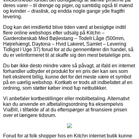
deres varer – til drenge og piger, og samtidig også til mænd
og kvinder – drastisk, og endda nogle gange yde fragtfri
levering.
Dog kan det imidlertid blive tiden værd at besigtige indtil
flere online webshops efter udsalg på Kitchn –
Garderobeskab Med Bøjlestang – Todelt Låge (500mm,
Højrehængt, Daytona – Hvid Lakeret, Samlet – Levering
Tidligst I Uge 37) forud for at du gennemfører din handel, så
du er velinformeret til at skaffe sig den mest betalelige pris.
Du bør ikke desto mindre være så påvagt, at ifald en internet
forhandler udbyder et produkt for en pris der kan ses som
helt ekstremt billig, kunne det for det meste være et symbol
på en uærlig webshop. Kortkøb er trods alt indbefattet af en
ordning, som støtter køber imod fup netbutikker.
Vi anbefaler kortbestillinger eller mobilbetaling. Alternativt
kan du anvende en afbetalingsordning fra eksempelvis
ViaBill, i tilfælde af at du efterspørger at finansiere prisen
over et længere tidsrum.
Forud for at folk shopper hos en Kitchn internet butik kunne