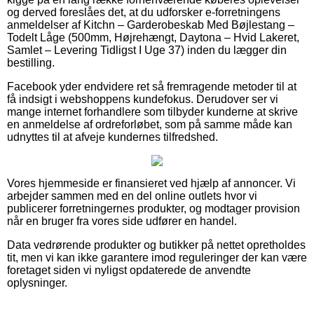
og derved foreslåes det, at du udforsker e-forretningens
anmeldelser af Kitchn – Garderobeskab Med Bøjlestang –
Todelt Låge (500mm, Højrehængt, Daytona – Hvid Lakeret,
Samlet – Levering Tidligst I Uge 37) inden du lægger din
bestilling.
Facebook yder endvidere ret så fremragende metoder til at
få indsigt i webshoppens kundefokus. Derudover ser vi
mange internet forhandlere som tilbyder kunderne at skrive
en anmeldelse af ordreforløbet, som på samme måde kan
udnyttes til at afveje kundernes tilfredshed.
Vores hjemmeside er finansieret ved hjælp af annoncer. Vi
arbejder sammen med en del online outlets hvor vi
publicerer forretningernes produkter, og modtager provision
når en bruger fra vores side udfører en handel.
Data vedrørende produkter og butikker på nettet opretholdes
tit, men vi kan ikke garantere imod reguleringer der kan være
foretaget siden vi nyligst opdaterede de anvendte
oplysninger.