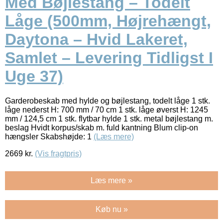
Med Bøjlestang – Todelt
Låge (500mm, Højrehængt,
Daytona – Hvid Lakeret,
Samlet – Levering Tidligst I
Uge 37)
Garderobeskab med hylde og bøjlestang, todelt låge 1 stk.
låge nederst H: 700 mm / 70 cm 1 stk. låge øverst H: 1245
mm / 124,5 cm 1 stk. flytbar hylde 1 stk. metal bøjlestang m.
beslag Hvidt korpus/skab m. fuld kantning Blum clip-on
hængsler Skabshøjde: 1
(Læs mere)
2669
kr.
(Vis fragtpris)
Læs mere »
Køb nu »