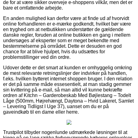
de for at være sikker overveje e-shoppens vilkår, men det er
bare et omfattende arbejde.
En anden mulighed kan derfor være at finde ud af hvorvidt
online forhandleren er e-mærke godkendt, hvilket bør være
en tryghed om at netbutikken understøtter de gældende
danske regler, foruden at online butikken en gang i mellem
undersøges af eksperter som er meget bekendte med
bestemmelserne på området. Dette er desuden en god
chance for at blive hjulpet, hvis du udsættes for
problemstillinger ved din ordre.
Udover dette er det smart at kunden er omhyggelig omkring
de mest relevante retningslinjer der indvirker på handlen,
f.eks. hvilken bytteret internet shoppen bruger. I den relation
er det på samme måde essesentielt, at man stadig gemmer
sin kvittering på e-mail, så man altid vil kunne bekræfte
ordren af Kitchn – Garderobeskab Med Bøjlestang – Todelt
Låge (500mm, Højrehængt, Daytona – Hvid Lakeret, Samlet
– Levering Tidligst I Uge 37), uanset om du er på
gaveindkøb til en dame eller herre.
Trustpilot tilbyder nogenlunde udmærkede løsninger til at
kigge på en lang række forhenværende køberes oplevelser