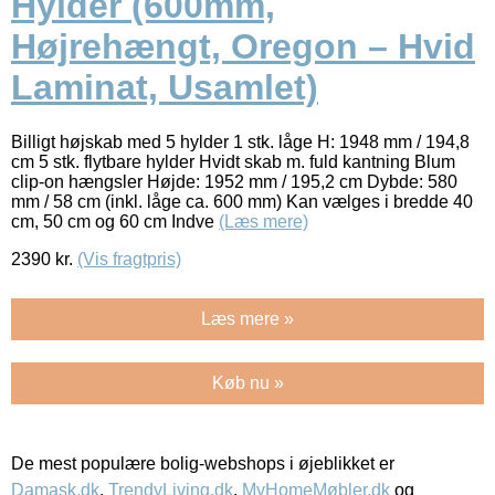
Hylder (600mm,
Højrehængt, Oregon – Hvid
Laminat, Usamlet)
Billigt højskab med 5 hylder 1 stk. låge H: 1948 mm / 194,8
cm 5 stk. flytbare hylder Hvidt skab m. fuld kantning Blum
clip-on hængsler Højde: 1952 mm / 195,2 cm Dybde: 580
mm / 58 cm (inkl. låge ca. 600 mm) Kan vælges i bredde 40
cm, 50 cm og 60 cm Indve
(Læs mere)
2390
kr.
(Vis fragtpris)
Læs mere »
Køb nu »
De mest populære bolig-webshops i øjeblikket er
Damask.dk
,
TrendyLiving.dk
,
MyHomeMøbler.dk
og