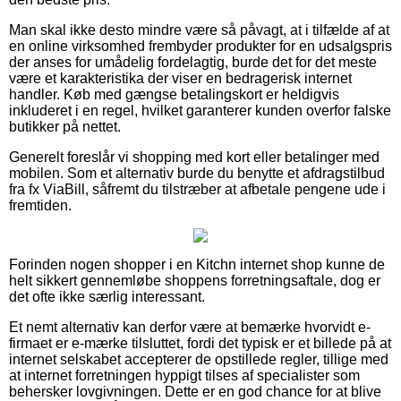
Man skal ikke desto mindre være så påvagt, at i tilfælde af at
en online virksomhed frembyder produkter for en udsalgspris
der anses for umådelig fordelagtig, burde det for det meste
være et karakteristika der viser en bedragerisk internet
handler. Køb med gængse betalingskort er heldigvis
inkluderet i en regel, hvilket garanterer kunden overfor falske
butikker på nettet.
Generelt foreslår vi shopping med kort eller betalinger med
mobilen. Som et alternativ burde du benytte et afdragstilbud
fra fx ViaBill, såfremt du tilstræber at afbetale pengene ude i
fremtiden.
Forinden nogen shopper i en Kitchn internet shop kunne de
helt sikkert gennemløbe shoppens forretningsaftale, dog er
det ofte ikke særlig interessant.
Et nemt alternativ kan derfor være at bemærke hvorvidt e-
firmaet er e-mærke tilsluttet, fordi det typisk er et billede på at
internet selskabet accepterer de opstillede regler, tillige med
at internet forretningen hyppigt tilses af specialister som
behersker lovgivningen. Dette er en god chance for at blive