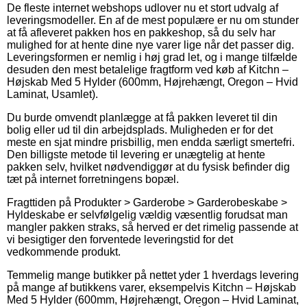
De fleste internet webshops udlover nu et stort udvalg af
leveringsmodeller. En af de mest populære er nu om stunder
at få afleveret pakken hos en pakkeshop, så du selv har
mulighed for at hente dine nye varer lige når det passer dig.
Leveringsformen er nemlig i høj grad let, og i mange tilfælde
desuden den mest betalelige fragtform ved køb af Kitchn –
Højskab Med 5 Hylder (600mm, Højrehængt, Oregon – Hvid
Laminat, Usamlet).
Du burde omvendt planlægge at få pakken leveret til din
bolig eller ud til din arbejdsplads. Muligheden er for det
meste en sjat mindre prisbillig, men endda særligt smertefri.
Den billigste metode til levering er unægtelig at hente
pakken selv, hvilket nødvendiggør at du fysisk befinder dig
tæt på internet forretningens bopæl.
Fragttiden på Produkter > Garderobe > Garderobeskabe >
Hyldeskabe er selvfølgelig vældig væsentlig forudsat man
mangler pakken straks, så herved er det rimelig passende at
vi besigtiger den forventede leveringstid for det
vedkommende produkt.
Temmelig mange butikker på nettet yder 1 hverdags levering
på mange af butikkens varer, eksempelvis Kitchn – Højskab
Med 5 Hylder (600mm, Højrehængt, Oregon – Hvid Laminat,