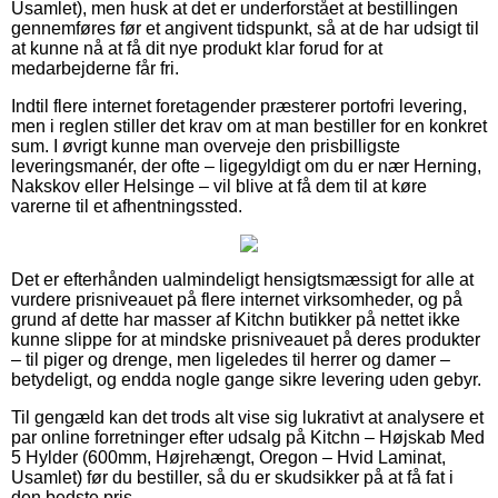
Usamlet), men husk at det er underforstået at bestillingen
gennemføres før et angivent tidspunkt, så at de har udsigt til
at kunne nå at få dit nye produkt klar forud for at
medarbejderne får fri.
Indtil flere internet foretagender præsterer portofri levering,
men i reglen stiller det krav om at man bestiller for en konkret
sum. I øvrigt kunne man overveje den prisbilligste
leveringsmanér, der ofte – ligegyldigt om du er nær Herning,
Nakskov eller Helsinge – vil blive at få dem til at køre
varerne til et afhentningssted.
Det er efterhånden ualmindeligt hensigtsmæssigt for alle at
vurdere prisniveauet på flere internet virksomheder, og på
grund af dette har masser af Kitchn butikker på nettet ikke
kunne slippe for at mindske prisniveauet på deres produkter
– til piger og drenge, men ligeledes til herrer og damer –
betydeligt, og endda nogle gange sikre levering uden gebyr.
Til gengæld kan det trods alt vise sig lukrativt at analysere et
par online forretninger efter udsalg på Kitchn – Højskab Med
5 Hylder (600mm, Højrehængt, Oregon – Hvid Laminat,
Usamlet) før du bestiller, så du er skudsikker på at få fat i
den bedste pris.