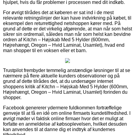
hjulpet, hvis du får problemer i processen med dit indkøb.
For øvrigt tilrådes det at køberen er sat ind i de mest
relevante retningslinjer der kan have indvirkning på købet, til
eksempel den returrettighed netshoppen kører med. På
grund af dette er det virkelig afgørende, at man når som helst
sikrer sin ordremail, således man når som helst kan bevidne
ordren af Kitchn – Højskab Med 5 Hylder (600mm,
Højrehængt, Oregon – Hvid Laminat, Usamlet), hvad end
man shopper til en voksen eller et barn.
Trustpilot frembyder temmelig anstændige løsninger til at se
nærmere på flere aktuelle kunders observationer og på
grund af dette tilrådes det, at du undersøger internet
shoppens kritik af Kitchn – Højskab Med 5 Hylder (600mm,
Højrehængt, Oregon – Hvid Laminat, Usamlet) forinden du
shopper.
Facebook genererer ydermere fuldkommen fortræffelige
genveje til at få en idé om online firmaets kundetilfredshed. I
øvrigt møder vi faktisk online firmaer hvor det er muligt at
forfatte en anmeldelse af købsoplevelsen, hvilket desuden
kan anvendes til at danne dig et indtryk af kundernes
tilfredshed.