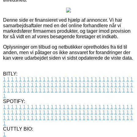
Denne side er finansieret ved hjælp af annoncer. Vi har
samarbejdsaftaler med en del online forhandlere når vi
markedsfører firmaernes produkter, og tager imod provision
for så vidt en af vores besøgende foretager et indkøb.
Oplysninger om tilbud og netbutikker opretholdes fra tid til
anden, men vi påtager os ikke ansvaret for forandringer der
kan være udarbejdet siden vi sidst opdaterede de viste data.
BITLY:
1
1
1
1
1
1
1
1
1
1
1
1
1
1
1
1
1
1
1
1
1
1
1
1
1
1
1
1
1
1
1
1
1
1
1
1
1
1
1
1
1
1
1
1
1
1
1
1
1
1
1
1
1
1
1
1
1
1
1
1
1
1
1
1
1
1
1
1
1
1
1
1
1
1
1
1
1
1
1
1
1
1
1
1
1
1
1
1
1
1
1
1
1
1
1
1
1
1
1
1
SPOTIFY:
1
1
1
1
1
1
1
1
1
1
1
1
1
1
1
1
1
1
1
1
1
1
1
1
1
1
1
1
1
1
1
1
1
1
1
1
1
1
1
1
1
1
1
1
1
1
1
1
1
1
1
1
1
1
1
1
1
1
1
1
1
1
1
1
1
1
1
1
1
1
1
1
1
1
1
1
1
1
1
1
1
1
1
1
1
1
1
1
1
1
1
1
1
1
1
1
1
1
1
1
CUTTLY BIO:
1