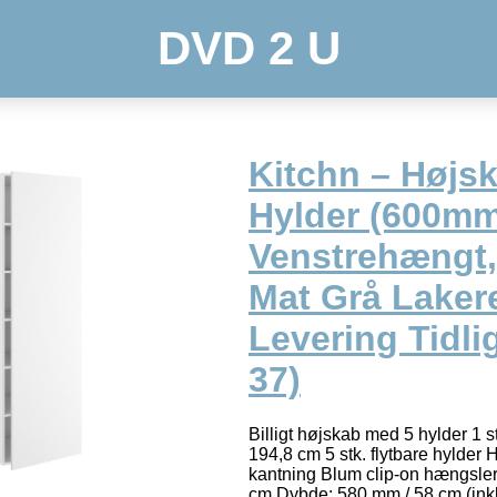
DVD 2 U
Kitchn – Højs
Hylder (600mm
Venstrehængt,
Mat Grå Lakere
Levering Tidli
37)
Billigt højskab med 5 hylder 1 s
194,8 cm 5 stk. flytbare hylder 
kantning Blum clip-on hængsle
cm Dybde: 580 mm / 58 cm (ink