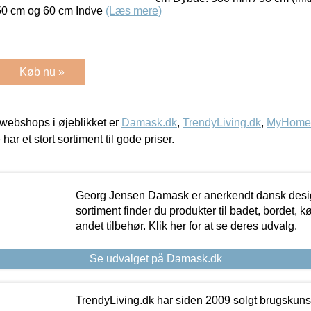
50 cm og 60 cm Indve
(Læs mere)
Køb nu »
webshops i øjeblikket er
Damask.dk
,
TrendyLiving.dk
,
MyHomeM
 har et stort sortiment til gode priser.
Georg Jensen Damask er anerkendt dansk desig
sortiment finder du produkter til badet, bordet, 
andet tilbehør. Klik her for at se deres udvalg.
Se udvalget på Damask.dk
TrendyLiving.dk har siden 2009 solgt brugskunst, 