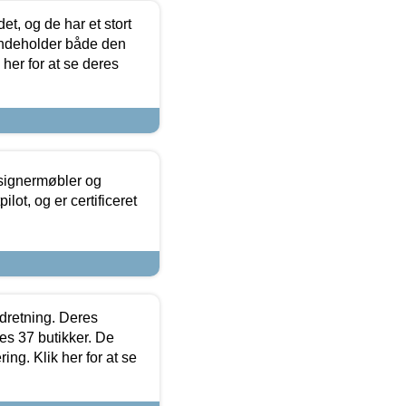
t, og de har et stort
 indeholder både den
 her for at se deres
esignermøbler og
lot, og er certificeret
ndretning. Deres
s 37 butikker. De
ing. Klik her for at se