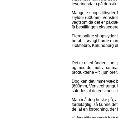
leveringsdato på den akt
Mange e-shops tilbyder 
Hylder (600mm, Venstreh
vagtsom da det er påkræve
få bestillingen ekspederet
Flere online shops yder l
beløb. I øvrigt burde man 
Holstebro, Kalundborg ell
Det er efterhånden i høj 
og med det motiv har mass
produkterne – til juniore
Dog kan det immervæk bli
(600mm, Venstrehængt, Ph
således at du er skudsikk
Man må dog huske på, at s
fordelagtig, så kunne det
del af en forordning, de