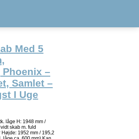
kab Med 5
,
 Phoenix –
t, Samlet –
gst I Uge
tk. låge H: 1948 mm /
Hvidt skab m. fuld
r Højde: 1952 mm / 195,2
l. låge ca. 600 mm) Kan