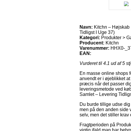
Navn:
Kitchn – Højskab 
Tidligst I Uge 37)
Kategori:
Produkter > G
Producent:
Kitchn
Varenummer:
HHX0-_3
EAN:
Vurderet til
4.1
ud af 5 st
En masse online shops for
anvendt er i øjeblikket a
præcis når det passer di
leveringsmetode ved køb
Samlet – Levering Tidligs
Du burde tillige udse dig 
men på den anden side væ
selv, men det stiller kra
Fragtperioden på Produk
vigtig ifald man har beho