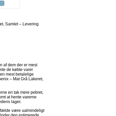
t, Samlet – Levering
En af dem der er mest
ente de købte varer
den mest betalelige
enix – Mat Grå Lakeret,
 gerne en tak mere pebret,
omt at hente varerne
hedens lager.
lfælde være ualmindeligt
 finder den estimerede