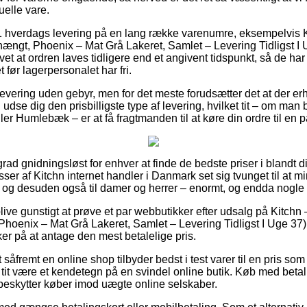
uelle vare.
1 hverdags levering på en lang række varenumre, eksempelvis 
ængt, Phoenix – Mat Grå Lakeret, Samlet – Levering Tidligst I
t at ordren laves tidligere end et angivent tidspunkt, så de har u
 før lagerpersonalet har fri.
evering uden gebyr, men for det meste forudsætter det at der erhv
udse dig den prisbilligste type af levering, hvilket tit – om man 
er Humlebæk – er at få fragtmanden til at køre din ordre til en
grad gnidningsløst for enhver at finde de bedste priser i blandt d
er af Kitchn internet handler i Danmark set sig tvunget til at m
r, og desuden også til damer og herrer – enormt, og endda nogle 
ve gunstigt at prøve et par webbutikker efter udsalg på Kitch
oenix – Mat Grå Lakeret, Samlet – Levering Tidligst I Uge 37)
er på at antage den mest betalelige pris.
åfremt en online shop tilbyder bedst i test varer til en pris so
 tit være et kendetegn på en svindel online butik. Køb med betal
r beskytter køber imod uægte online selskaber.