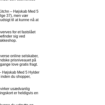
Kitchn – Højskab Med 5
 Uge 37), men vær
dsigt til at kunne nå at
erves for et fastslået
befinder sig ved
 pakkeshop.
iverse online selskaber,
indske prisniveauet på
gange love gratis fragt.
n – Højskab Med 5 Hylder
 inden du shopper,
m virker usædvanlig
ingskort er heldigvis en