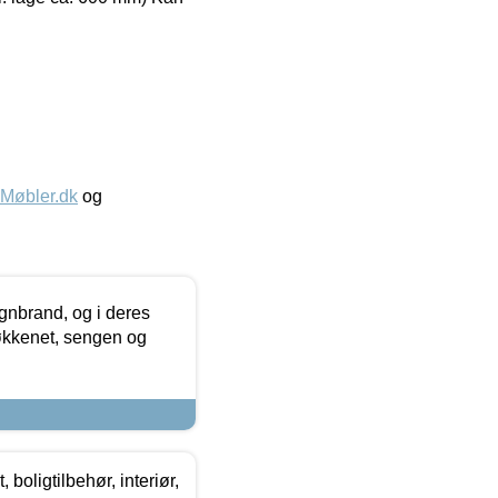
øbler.dk
og
nbrand, og i deres
køkkenet, sengen og
boligtilbehør, interiør,