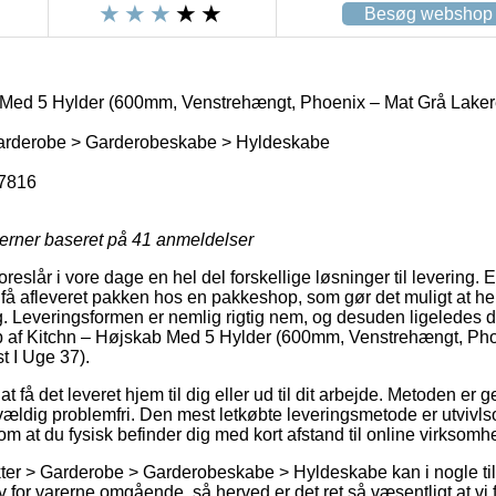
Besøg webshop
Med 5 Hylder (600mm, Venstrehængt, Phoenix – Mat Grå Lakere
arderobe > Garderobeskabe > Hyldeskabe
7816
jerner baseret på
41
anmeldelser
eslår i vore dage en hel del forskellige løsninger til levering. 
t få afleveret pakken hos en pakkeshop, som gør det muligt at h
g. Leveringsformen er nemlig rigtig nem, og desuden ligeledes 
 af Kitchn – Højskab Med 5 Hylder (600mm, Venstrehængt, Pho
t I Uge 37).
at få det leveret hjem til dig eller ud til dit arbejde. Metoden er
ldig problemfri. Den mest letkøbte leveringsmetode er utvivls
v om at du fysisk befinder dig med kort afstand til online virksom
ter > Garderobe > Garderobeskabe > Hyldeskabe kan i nogle ti
v for varerne omgående, så herved er det ret så væsentligt at vi