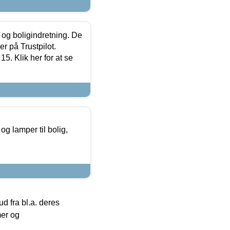
 og boligindretning. De
r på Trustpilot.
5. Klik her for at se
g lamper til bolig,
 fra bl.a. deres
mer og