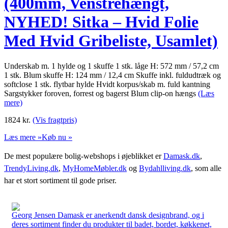
(400mm, Venstrehængt,
NYHED! Sitka – Hvid Folie
Med Hvid Gribeliste, Usamlet)
Underskab m. 1 hylde og 1 skuffe 1 stk. låge H: 572 mm / 57,2 cm
1 stk. Blum skuffe H: 124 mm / 12,4 cm Skuffe inkl. fuldudtræk og
softclose 1 stk. flytbar hylde Hvidt korpus/skab m. fuld kantning
Sargstykker foroven, forrest og bagerst Blum clip-on hængs
(Læs
mere)
1824
kr.
(Vis fragtpris)
Læs mere »
Køb nu »
De mest populære bolig-webshops i øjeblikket er
Damask.dk
,
TrendyLiving.dk
,
MyHomeMøbler.dk
og
Bydahlliving.dk
, som alle
har et stort sortiment til gode priser.
Georg Jensen Damask er anerkendt dansk designbrand, og i
deres sortiment finder du produkter til badet, bordet, køkkenet,