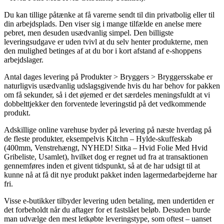
Du kan tillige påtænke at få varerne sendt til din privatbolig eller til
din arbejdsplads. Den viser sig i mange tilfælde en anelse mere
pebret, men desuden usædvanlig simpel. Den billigste
leveringsudgave er uden tvivl at du selv henter produkterne, men
den mulighed betinges af at du bor i kort afstand af e-shoppens
arbejdslager.
Antal dages levering på Produkter > Bryggers > Bryggersskabe er
naturligvis usædvanlig udslagsgivende hvis du har behov for pakken
om få sekunder, så i det øjemed er det særdeles meningsfuldt at vi
dobbelttjekker den forventede leveringstid på det vedkommende
produkt.
Adskillige online varehuse byder på levering på næste hverdag på
de fleste produkter, eksempelvis Kitchn – Hylde-skuffeskab
(400mm, Venstrehængt, NYHED! Sitka – Hvid Folie Med Hvid
Gribeliste, Usamlet), hvilket dog er regnet ud fra at transaktionen
gennemføres inden et givent tidspunkt, så at de har udsigt til at
kunne nå at få dit nye produkt pakket inden lagermedarbejderne har
fri.
Visse e-butikker tilbyder levering uden betaling, men undertiden er
det forbeholdt når du aftager for et fastslået beløb. Desuden burde
man udvælge den mest letkøbte leveringstype, som oftest – uanset