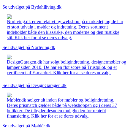
Se udvalget på Bydahlliving.dk
Norliving.dk er en relativt ny webshop på markedet, og de har
et stort udvalg i møbler og indretning. Deres sortiment
indeholder både den klassiske, den moderne og den rustikke
stil. Klik her for at se deres udvalg.
Se udvalget på Norliving.dk
DesignGaragen.dk har solgt boligindretning, designermøbler og
lamper siden 2010. De har en flot score på Trustpilot, og er
certificeret af E-mærket. Klik her for at se deres udvalg.
Se udvalget på DesignGaragen.dk
Møblér.dk sælger alt inden for møbler og boligindretning.
Deres prismatch gælder både på webshoppen og i deres 37
butikker. De tilbyder desuden muligheden for rentefri
finansiering. Klik her for at se deres udvalg.
Se udvalget på Møblér.dk