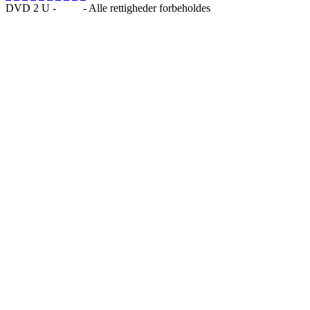
DVD 2 U -
Blog
- Alle rettigheder forbeholdes