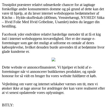
Trustpilot præsterer relativt udmærkede chancer for at iagttage
forskellige andre konsumenters domme og på grund af dette kan det
være til hjælp, at du læser internet webshoppens bedømmelser af
Kitchn – Hylde-skuffeskab (400mm, Venstrehængt, NYHED! Sitka
– Hvid Folie Med Hvid Gribeliste, Usamlet) inden du lægger din
bestilling.
Facebook yder endvidere relativt hæderlige metoder til at få et kig
ind i internet webshoppens troværdighed. Her er der mange e-
forretninger som gør det muligt at udforme en omtale af deres
købsoplevelse, hvilket desuden burde anvendes til at bedømme hvor
glade kunderne er.
Dette website er annoncefinansieret. Vi hjælper et hold af e-
forretninger når vi annoncerer butikkernes produkter, og opnår
honorar for så vidt en bruger fra vores website fuldfører et køb.
Vejledning om varer og internet selskaber værnes om tit, men vi
ønsker ikke at tage ansvar for ændringer der kan være realiseret efter
at vi senest opdaterede vores oplysninger.
BITLY: