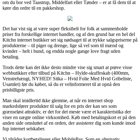
om du bor ved Taastrup, Middelfart eller Tønder – er at få dem til at
køre din ordre til en pakkeshop.
Det har vist sig at være super fleksibelt for folk at sammenholde
priser fra forskellige internet handler, og af den grund har en hel del
Kitchn internet butikker set sig nødsaget til at trykke salgspriserne på
produkterne – til piger og drenge, lige så vel som til mænd og
kvinder – helt i bund, og endda nogle gange love fragt uden
betaling.
Trods dette kan det ikke desto mindre vise sig smart at prøve visse
webbutikker efter tilbud på Kitchn – Hylde-skuffeskab (400mm,
Venstrehængt, NYHED! Sitka – Hvid Folie Med Hvid Gribeliste,
Usamlet) før du køber, så du er velinformeret til at opnå den
prisbilligste pris.
Man skal imidlertid ikke glemme, at når en internet shop
markedsfører produkter til salg for en pris der kan ses som
grænseløst attraktiv, er det for det meste være et karakteristika der
viser en uægte online virksomhed. Køb med betalingskort er på den
anden side omsluttet af en orden, der assisterer dig som kunde imod
fup internet selskaber.
Vi tilråder kortbetalinger eller MobilePay. Som en alternativ