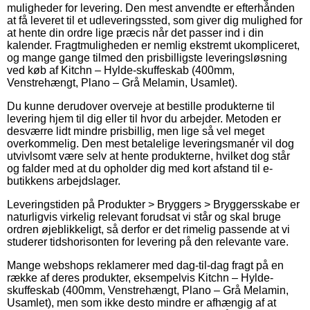
muligheder for levering. Den mest anvendte er efterhånden
at få leveret til et udleveringssted, som giver dig mulighed for
at hente din ordre lige præcis når det passer ind i din
kalender. Fragtmuligheden er nemlig ekstremt ukompliceret,
og mange gange tilmed den prisbilligste leveringsløsning
ved køb af Kitchn – Hylde-skuffeskab (400mm,
Venstrehængt, Plano – Grå Melamin, Usamlet).
Du kunne derudover overveje at bestille produkterne til
levering hjem til dig eller til hvor du arbejder. Metoden er
desværre lidt mindre prisbillig, men lige så vel meget
overkommelig. Den mest betalelige leveringsmanér vil dog
utvivlsomt være selv at hente produkterne, hvilket dog står
og falder med at du opholder dig med kort afstand til e-
butikkens arbejdslager.
Leveringstiden på Produkter > Bryggers > Bryggersskabe er
naturligvis virkelig relevant forudsat vi står og skal bruge
ordren øjeblikkeligt, så derfor er det rimelig passende at vi
studerer tidshorisonten for levering på den relevante vare.
Mange webshops reklamerer med dag-til-dag fragt på en
række af deres produkter, eksempelvis Kitchn – Hylde-
skuffeskab (400mm, Venstrehængt, Plano – Grå Melamin,
Usamlet), men som ikke desto mindre er afhængig af at