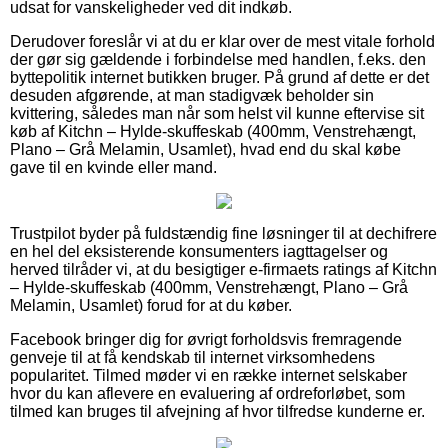
udsat for vanskeligheder ved dit indkøb.
Derudover foreslår vi at du er klar over de mest vitale forhold
der gør sig gældende i forbindelse med handlen, f.eks. den
byttepolitik internet butikken bruger. På grund af dette er det
desuden afgørende, at man stadigvæk beholder sin
kvittering, således man når som helst vil kunne eftervise sit
køb af Kitchn – Hylde-skuffeskab (400mm, Venstrehængt,
Plano – Grå Melamin, Usamlet), hvad end du skal købe
gave til en kvinde eller mand.
Trustpilot byder på fuldstændig fine løsninger til at dechifrere
en hel del eksisterende konsumenters iagttagelser og
herved tilråder vi, at du besigtiger e-firmaets ratings af Kitchn
– Hylde-skuffeskab (400mm, Venstrehængt, Plano – Grå
Melamin, Usamlet) forud for at du køber.
Facebook bringer dig for øvrigt forholdsvis fremragende
genveje til at få kendskab til internet virksomhedens
popularitet. Tilmed møder vi en række internet selskaber
hvor du kan aflevere en evaluering af ordreforløbet, som
tilmed kan bruges til afvejning af hvor tilfredse kunderne er.