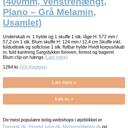
(400mm, Venstrehængt,
Plano – Grå Melamin,
Usamlet)
Underskab m. 1 hylde og 1 skuffe 1 stk. låge H: 572 mm /
57,2 cm 1 stk. Blum skuffe H: 124 mm / 12,4 cm Skuffe inkl.
fuldudtræk og softclose 1 stk. flytbar hylde Hvidt korpus/skab
m. fuld kantning Sargstykker foroven, forrest og bagerst
Blum clip-on hængs
(Læs mere)
1264
kr.
(Vis fragtpris)
Læs mere »
Køb nu »
De mest populære bolig-webshops i øjeblikket er
Damask.dk
,
TrendyLiving.dk
,
MyHomeMøbler.dk
og