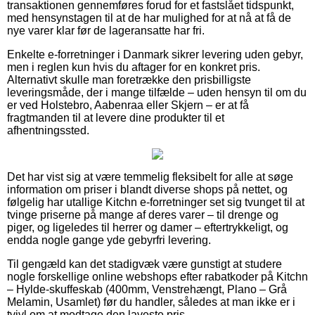
transaktionen gennemføres forud for et fastslået tidspunkt,
med hensynstagen til at de har mulighed for at nå at få de
nye varer klar før de lageransatte har fri.
Enkelte e-forretninger i Danmark sikrer levering uden gebyr,
men i reglen kun hvis du aftager for en konkret pris.
Alternativt skulle man foretrække den prisbilligste
leveringsmåde, der i mange tilfælde – uden hensyn til om du
er ved Holstebro, Aabenraa eller Skjern – er at få
fragtmanden til at levere dine produkter til et
afhentningssted.
Det har vist sig at være temmelig fleksibelt for alle at søge
information om priser i blandt diverse shops på nettet, og
følgelig har utallige Kitchn e-forretninger set sig tvunget til at
tvinge priserne på mange af deres varer – til drenge og
piger, og ligeledes til herrer og damer – eftertrykkeligt, og
endda nogle gange yde gebyrfri levering.
Til gengæld kan det stadigvæk være gunstigt at studere
nogle forskellige online webshops efter rabatkoder på Kitchn
– Hylde-skuffeskab (400mm, Venstrehængt, Plano – Grå
Melamin, Usamlet) før du handler, således at man ikke er i
tvivl om at modtage den laveste pris.