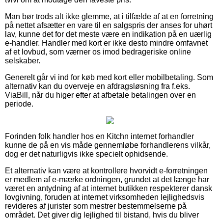
Man bør trods alt ikke glemme, at i tilfælde af at en forretning
på nettet afsætter en vare til en salgspris der anses for uhørt
lav, kunne det for det meste være en indikation på en uærlig
e-handler. Handler med kort er ikke desto mindre omfavnet
af et lovbud, som værner os imod bedrageriske online
selskaber.
Generelt går vi ind for køb med kort eller mobilbetaling. Som
alternativ kan du overveje en afdragsløsning fra f.eks.
ViaBill, når du higer efter at afbetale betalingen over en
periode.
Forinden folk handler hos en Kitchn internet forhandler
kunne de på en vis måde gennemløbe forhandlerens vilkår,
dog er det naturligvis ikke specielt ophidsende.
Et alternativ kan være at kontrollere hvorvidt e-forretningen
er medlem af e-mærke ordningen, grundet at det længe har
været en antydning af at internet butikken respekterer dansk
lovgivning, foruden at internet virksomheden lejlighedsvis
revideres af jurister som mestrer bestemmelserne på
området. Det giver dig lejlighed til bistand, hvis du bliver