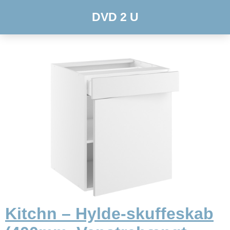
DVD 2 U
Kitchn – Hylde-skuffeskab